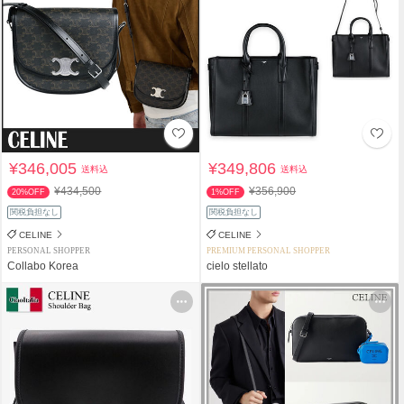
¥346,005
¥349,806
送料込
送料込
¥434,500
¥356,900
20%OFF
1%OFF
関税負担なし
関税負担なし
CELINE
CELINE
PERSONAL SHOPPER
PREMIUM PERSONAL SHOPPER
Collabo Korea
cielo stellato