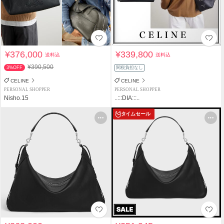
¥376,000
¥339,800
送料込
送料込
¥390,500
3%OFF
関税負担なし
CELINE
CELINE
PERSONAL SHOPPER
PERSONAL SHOPPER
Nisho.15
..:::DIA:::..
タイムセール