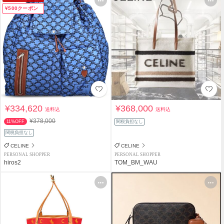
¥500クーポン
¥334,620
¥368,000
送料込
送料込
¥378,000
11%OFF
関税負担なし
関税負担なし
CELINE
CELINE
PERSONAL SHOPPER
PERSONAL SHOPPER
hiros2
TOM_BM_WAU