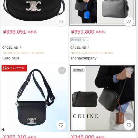
¥333,051
¥359,800
送料込
送料込
関税負担なし
CELINE
CELINE
PREMIUM PERSONAL SHOPPER
PREMIUM PERSONAL SHOPPER
Ciao Italia
shonacompany
タイムセール
¥365,310
¥345,800
送料込
送料込