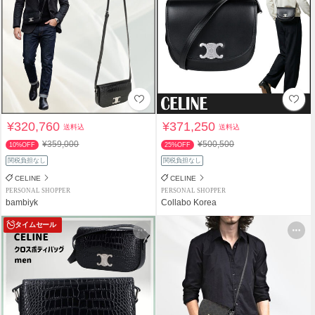
¥320,760
¥371,250
送料込
送料込
¥359,000
¥500,500
10%OFF
25%OFF
関税負担なし
関税負担なし
CELINE
CELINE
PERSONAL SHOPPER
PERSONAL SHOPPER
bambiyk
Collabo Korea
タイムセール