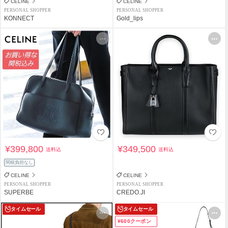
CELINE
CELINE
PERSONAL SHOPPER
PERSONAL SHOPPER
KONNECT
Gold_lips
¥399,800
¥349,500
送料込
送料込
関税負担なし
CELINE
CELINE
PERSONAL SHOPPER
PERSONAL SHOPPER
SUPERBE
CREDO.JI
タイムセール
タイムセール
¥600クーポン