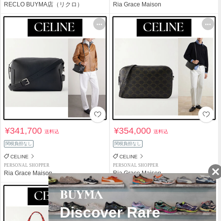
RECLO BUYMA店（リクロ）
Ria Grace Maison
¥341,700
¥354,000
送料込
送料込
関税負担なし
関税負担なし
CELINE
CELINE
PERSONAL SHOPPER
PERSONAL SHOPPER
Ria Grace Maison
Ria Grace Maison