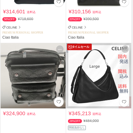
¥314,601
¥310,156
送料込
送料込
¥718,600
¥390,500
56%OFF
20%OFF
CELINE
CELINE
PREMIUM PERSONAL SHOPPER
PREMIUM PERSONAL SHOPPER
Ciao Italia
Ciao Italia
タイムセール
¥324,900
¥345,213
送料込
送料込
¥484,000
28%OFF
関税負担なし