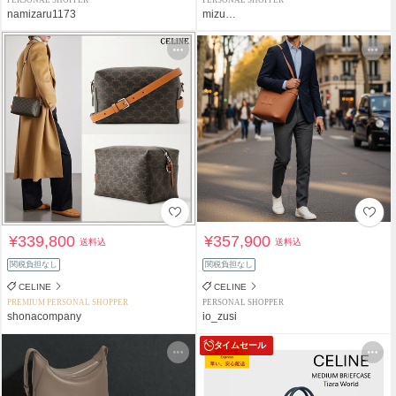
namizaru1173
mizu…
¥339,800
¥357,900
送料込
送料込
関税負担なし
関税負担なし
CELINE
CELINE
PREMIUM PERSONAL SHOPPER
PERSONAL SHOPPER
shonacompany
io_zusi
タイムセール