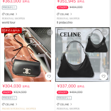
¥363,000
¥351,945
送料込
送料込
¥484,000
関税負担なし
27%OFF
CELINE
CELINE
PERSONAL SHOPPER
PERSONAL SHOPPER
world tour
Il pistacchio
タイムセール
¥304,030
¥337,000
送料込
送料込
¥324,500
¥484,000
6%OFF
30%OFF
関税負担なし
関税負担なし
CELINE
CELINE
PREMIUM PERSONAL SHOPPER
PERSONAL SHOPPER