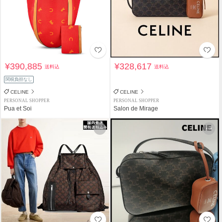
¥390,885
¥328,617
送料込
送料込
関税負担なし
CELINE
CELINE
PERSONAL SHOPPER
PERSONAL SHOPPER
Pua et Soi
Salon de Mirage