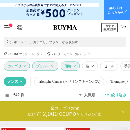
アプリからの会員登録ですぐに使えるクーポンGET！
詳しくは
500
¥
全員必ず
クーポン
こちらから
プレゼント
もらえる
今すぐ
日本語
English
简体中文
繁體中文
会員登録!
CELINEブランドページ
バッグ・カバン一覧ページ
カテゴリ
ブランド
価格
色
セール
手
メンズ
Triomphe Canvas (トリオンフキャンバス)
Triomphe 
542 件
人気順
絞り込み
全カテゴリ対象
12,000
COUPON
¥
8.12(水)迄
総額