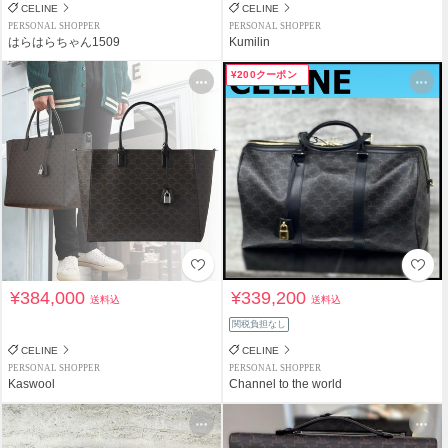
CELINE
CELINE
PERSONAL SHOPPER
PERSONAL SHOPPER
はらはらちゃん1509
Kumilin
¥200クーポン
¥384,000
¥339,200
送料込
送料込
関税負担なし
CELINE
CELINE
PERSONAL SHOPPER
PERSONAL SHOPPER
Kaswool
Channel to the world