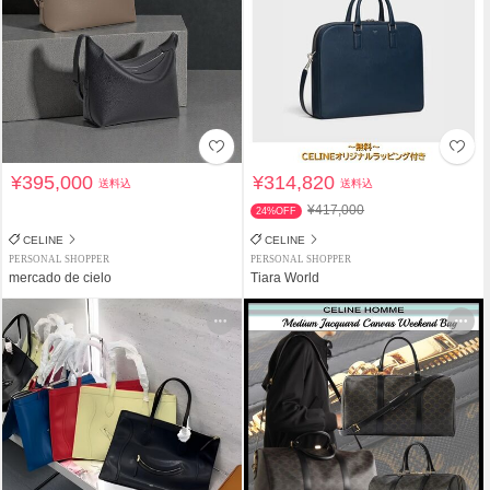
¥395,000
¥314,820
送料込
送料込
¥417,000
24%OFF
CELINE
CELINE
PERSONAL SHOPPER
PERSONAL SHOPPER
mercado de cielo
Tiara World