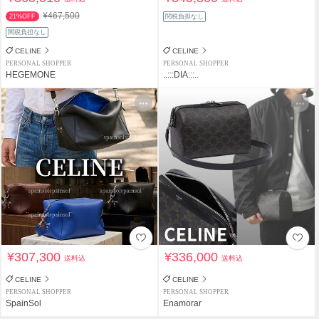
¥467,500
21%OFF
関税負担なし
関税負担なし
CELINE
CELINE
PERSONAL SHOPPER
PERSONAL SHOPPER
HEGEMONE
..:::DIA:::..
¥307,300
¥336,000
送料込
送料込
CELINE
CELINE
PERSONAL SHOPPER
PERSONAL SHOPPER
SpainSol
Enamorar