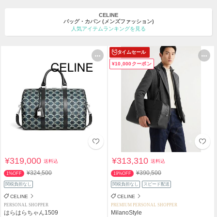
CELINE
バッグ・カバン
(メンズファッション)
人気アイテムランキングを見る
タイムセール
¥10,000クーポン
¥319,000
¥313,310
送料込
送料込
¥324,500
¥390,500
1%OFF
19%OFF
関税負担なし
関税負担なし
スピード配送
CELINE
CELINE
PERSONAL SHOPPER
PREMIUM PERSONAL SHOPPER
はらはらちゃん1509
MilanoStyle