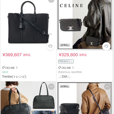
¥369,607
¥329,800
送料込
送料込
関税負担なし
CELINE
CELINE
SHOP
PERSONAL SHOPPER
Trenbe(トレンビ)
..:::DIA:::..