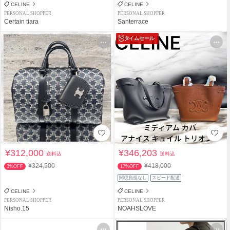
CELINE
CELINE
PERSONAL SHOPPER
PERSONAL SHOPPER
Certain tiara
Santerrace
タイムセール
¥312,000
¥346,203
送料込
送料込
¥324,500
¥418,000
3%OFF
17%OFF
関税負担なし
スピード配送
CELINE
CELINE
PERSONAL SHOPPER
PERSONAL SHOPPER
Nisho.15
NOAHSLOVE