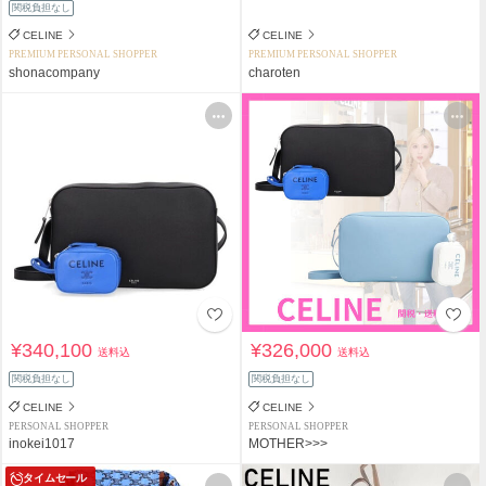
関税負担なし
CELINE
CELINE
PREMIUM PERSONAL SHOPPER
PREMIUM PERSONAL SHOPPER
shonacompany
charoten
¥340,100
¥326,000
送料込
送料込
関税負担なし
関税負担なし
CELINE
CELINE
PERSONAL SHOPPER
PERSONAL SHOPPER
inokei1017
MOTHER>>>
タイムセール