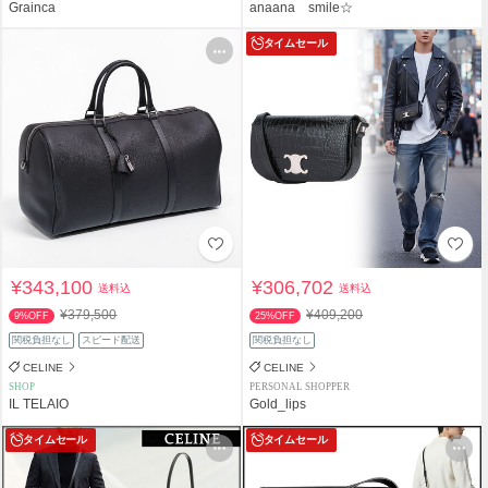
Grainca
anaana smile☆
タイムセール
¥343,100
¥306,702
送料込
送料込
¥379,500
¥409,200
9%OFF
25%OFF
関税負担なし
スピード配送
関税負担なし
CELINE
CELINE
SHOP
PERSONAL SHOPPER
IL TELAIO
Gold_lips
タイムセール
タイムセール