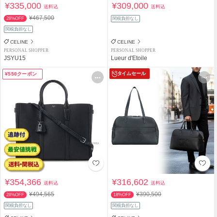
¥335,000
¥309,000
送料込
送料込
¥467,500
28%OFF
関税負担なし
関税負担なし
CELINE
CELINE
PERSONAL SHOPPER
PERSONAL SHOPPER
JSYU15
Lueur d'Etoile
タイムセール
¥550クーポン
¥354,366
¥316,602
送料込
送料込
¥494,565
¥390,500
28%OFF
18%OFF
関税負担なし
関税負担なし