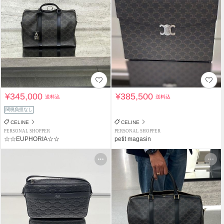
¥345,000
¥385,500
送料込
送料込
関税負担なし
CELINE
CELINE
PERSONAL SHOPPER
PERSONAL SHOPPER
☆☆EUPHORIA☆☆
petit magasin