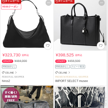
タイムセール
タイムセール
¥500クーポン
¥323,730
¥398,525
送料込
送料込
¥484,000
¥456,500
33%OFF
12%OFF
関税負担なし
関税負担なし
スピード配送
CELINE
CELINE
PERSONAL SHOPPER
PREMIUM PERSONAL SHOPPER
hiros2
IMPORT SELECT musee