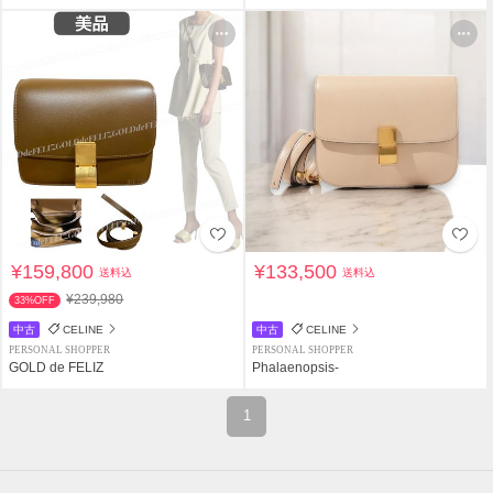
¥159,800
¥133,500
送料込
送料込
¥239,980
33%OFF
中古
CELINE
中古
CELINE
PERSONAL SHOPPER
PERSONAL SHOPPER
GOLD de FELIZ
Phalaenopsis-
1