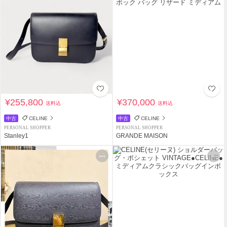
¥255,800
¥370,000
送料込
送料込
中古
CELINE
中古
CELINE
PERSONAL SHOPPER
PERSONAL SHOPPER
Stanley1
GRANDE MAISON