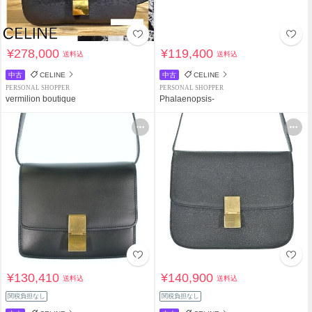
¥278,000
¥119,400
送料込
送料込
中古
CELINE
中古
CELINE
PERSONAL SHOPPER
PERSONAL SHOPPER
vermilion boutique
Phalaenopsis-
¥130,410
¥140,900
送料込
送料込
関税負担なし
関税負担なし