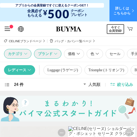
アプリからの会員登録ですぐに使えるクーポンGET！
詳しくは
500
¥
全員必ず
クーポン
こちらから
プレゼント
もらえる
今すぐ
日本語
English
简体中文
繁體中文
会員登録!
CELINEブランドページ
バッグ・カバン一覧ページ
カテゴリ
ブランド
価格
色
セール
手
レディース
Luggage (ラゲージ)
Triomphe (トリオンフ)
B
24 件
人気順
絞り込み