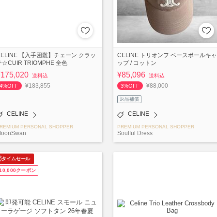
CELINE 【入手困難】チェーン クラッ
CELINE トリオンフ ベースボールキャ
チ☆CUIR TRIOMPHE 全色
ップ / コットン
¥175,020
¥85,096
送料込
送料込
¥183,855
¥88,000
4%OFF
3%OFF
返品補償
CELINE
CELINE
REMIUM PERSONAL SHOPPER
PREMIUM PERSONAL SHOPPER
oonSwan
Soulful Dress
タイムセール
10,000クーポン