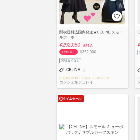
関税送料込国内発送★CELINE スモー
ルホーボー
¥292,050
送料込
¥352,000
17%OFF
関税負担なし
CELINE
PREMIUM PERSONAL SHOPPER
P
コンシェルジュレイ
S
タイムセール