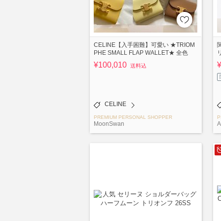
CELINE【入手困難】可愛い ★TRIOM
PHE SMALL FLAP WALLET★ 全色
¥100,010
送料込
CELINE
PREMIUM PERSONAL SHOPPER
P
MoonSwan
A