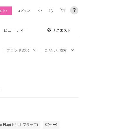
ログイン
集中！
ビューティー
リクエスト
ブランド選択
こだわり検索
ト
rio Flap(トリオ フラップ)
C(セー)