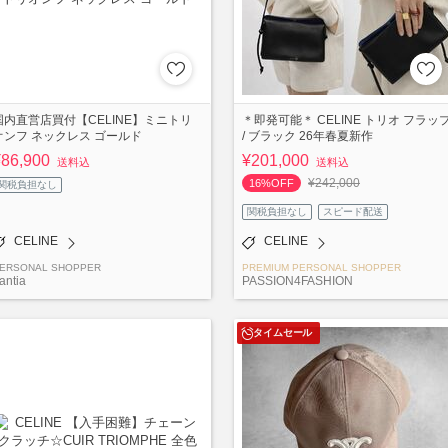
国内直営店買付【CELINE】ミニトリ
＊即発可能＊ CELINE トリオ フラッ
オンフ ネックレス ゴールド
/ ブラック 26年春夏新作
¥86,900
¥201,000
送料込
送料込
¥242,000
16%OFF
関税負担なし
関税負担なし
スピード配送
CELINE
CELINE
ERSONAL SHOPPER
PREMIUM PERSONAL SHOPPER
antia
PASSION4FASHION
タイムセール