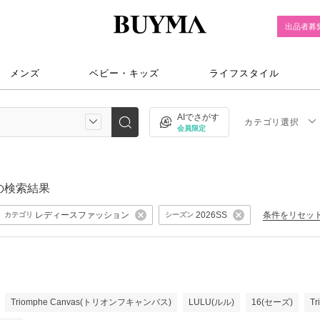
出品者募
メンズ
ベビー・キッズ
ライフスタイル
AIでさがす
カテゴリ選択
会員限定
の検索結果
レディースファッション
条件をリセッ
2026SS
カテゴリ
シーズン
Triomphe Canvas(トリオンフキャンバス)
LULU(ルル)
16(セーズ)
T