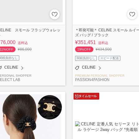
CELINE スモール フラップウォレッ
＊即発可能＊ CELINE スモール ルイ
ト
ズ バッグ / ブラック
¥76,000
¥351,451
送料込
送料込
¥86,000
¥434,500
11%OFF
19%OFF
関税負担なし
関税負担なし
スピード配送
CELINE
CELINE
ERSONAL SHOPPER
PREMIUM PERSONAL SHOPPER
ELECT LAB
PASSION4FASHION
タイムセール