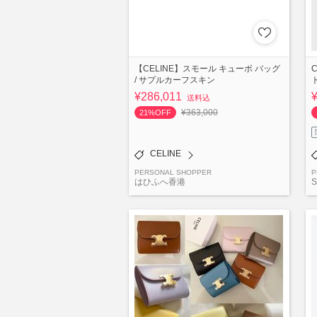
【CELINE】スモール キューボ バッグ
/ サプルカーフスキン
¥286,011
送料込
¥363,000
21%OFF
CELINE
PERSONAL SHOPPER
P
はひふへ香港
S