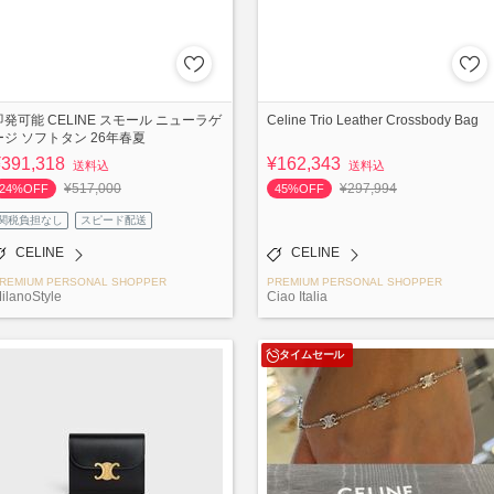
即発可能 CELINE スモール ニューラゲ
Celine Trio Leather Crossbody Bag
ージ ソフトタン 26年春夏
¥391,318
¥162,343
送料込
送料込
¥517,000
¥297,994
24%OFF
45%OFF
関税負担なし
スピード配送
CELINE
CELINE
REMIUM PERSONAL SHOPPER
PREMIUM PERSONAL SHOPPER
ilanoStyle
Ciao Italia
タイムセール