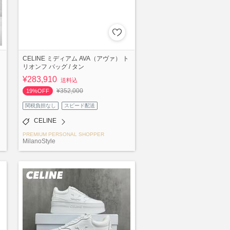
CELINE ミディアム AVA（アヴァ） ト
リオンフ バッグ / タン
¥283,910
送料込
¥352,000
19%OFF
関税負担なし
スピード配送
CELINE
PREMIUM PERSONAL SHOPPER
MilanoStyle