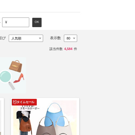
～
OK
¥
並び
表示数
該当件数
4,584
件
タイムセール