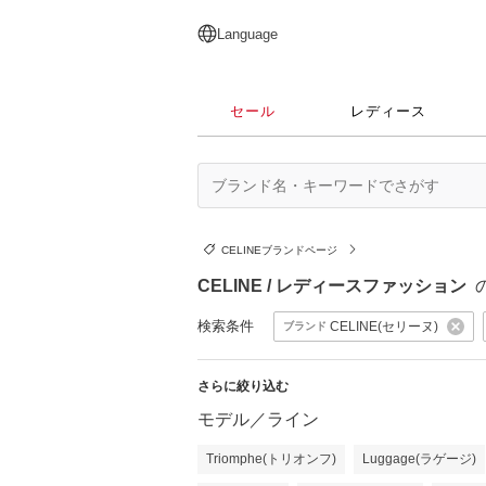
English
日本語
简体中文
繁體中文
Language
セール
レディース
CELINEブランドページ
CELINE / レディースファッション
検索条件
CELINE(セリーヌ)
ブランド
さらに絞り込む
モデル／ライン
Triomphe(トリオンフ)
Luggage(ラゲージ)