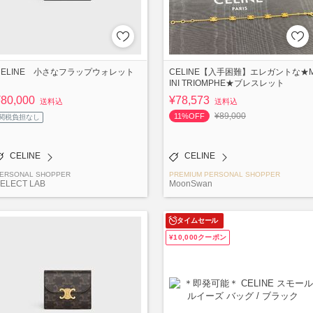
CELINE 小さなフラップウォレット
CELINE【入手困難】エレガントな★
INI TRIOMPHE★ブレスレット
¥80,000
¥78,573
送料込
送料込
¥89,000
11%OFF
関税負担なし
CELINE
CELINE
ERSONAL SHOPPER
PREMIUM PERSONAL SHOPPER
ELECT LAB
MoonSwan
タイムセール
¥10,000クーポン