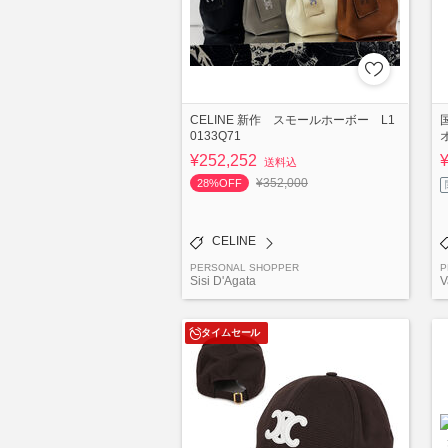
CELINE 新作 スモールホーボー L1
0133Q71
¥252,252
送料込
¥352,000
28%OFF
CELINE
PERSONAL SHOPPER
P
Sisi D'Agata
V
タイムセール