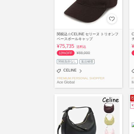
関税込☆CELINE セリーヌ トリオンフ
ベースボールキャップ
¥75,735
送料込
¥88,000
13%OFF
関税負担なし
返品補償
CELINE
PREMIUM PERSONAL SHOPPER
P
Ace Global
M
¥