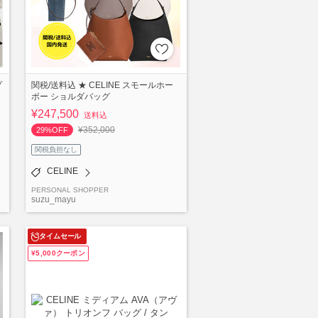
プ
関税/送料込 ★ CELINE スモールホー
ボー ショルダバッグ
¥247,500
送料込
¥352,000
29%OFF
関税負担なし
CELINE
PERSONAL SHOPPER
suzu_mayu
タイムセール
¥5,000クーポン