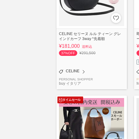
CELINE セリーヌ ルル ティーン グレ
インドカーフ 3way *先着順
¥181,000
送料込
¥291,500
37%OFF
CELINE
PERSONAL SHOPPER
P
buy イタリア
M
タイムセール