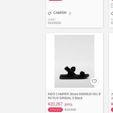
CAMPER
SHOP
S
GUHADA
KIDS CAMPER Shoes K800620 001 B
RUTUS SANDAL 0 Black
ル
¥20,267
送料込
¥22,558
10%OFF