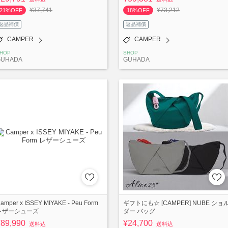
¥37,741
¥73,212
21%OFF
18%OFF
返品補償
返品補償
CAMPER
CAMPER
HOP
SHOP
GUHADA
GUHADA
amper x ISSEY MIYAKE - Peu Form
ギフトにも☆ [CAMPER] NUBE ショ
レザーシューズ
ダー バッグ
¥89,990
¥24,700
送料込
送料込