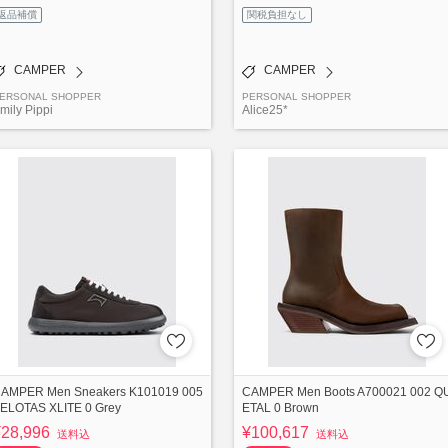
返品補償
関税負担なし
CAMPER
CAMPER
ERSONAL SHOPPER
PERSONAL SHOPPER
mily Pippi
Alice25*
AMPER Men Sneakers K101019 005
CAMPER Men Boots A700021 002 Q
ELOTAS XLITE 0 Grey
ETAL 0 Brown
¥28,996
¥100,617
送料込
送料込