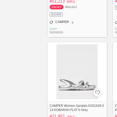
¥51,213
送料込
¥54,317
5%OFF
返品補償
CAMPER
SHOP
P
GUHADA
A
CAMPER Women Sandals K201636 0
C
14 KOBARAH FLAT 0 Grey
K
¥21,957
送料込