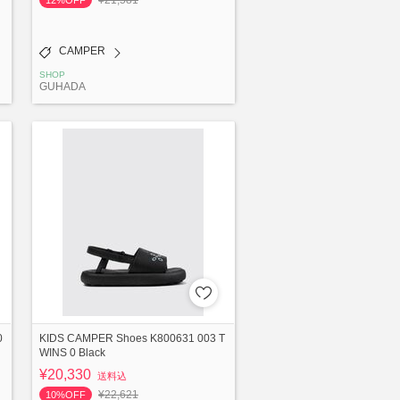
¥21,581
12%OFF
CAMPER
SHOP
GUHADA
0
KIDS CAMPER Shoes K800631 003 T
WINS 0 Black
¥20,330
送料込
¥22,621
10%OFF