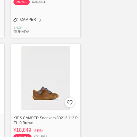
¥20,991
9%OFF
CAMPER
SHOP
GUHADA
P
KIDS CAMPER Sneakers 80212 112 P
EU 0 Brown
¥18,849
送料込