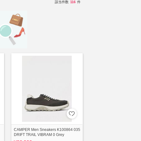
該当件数
116
件
CAMPER Men Sneakers K100864 035
DRIFT TRAIL VIBRAM 0 Grey