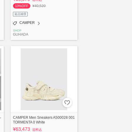
¥40,520
13%OFF
返品補償
CAMPER
SHOP
GUHADA
ル
CAMPER Men Sneakers A500028 001
TORMENTA 0 White
¥63,473
送料込