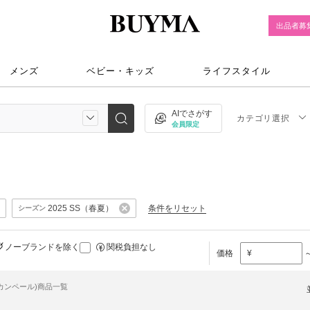
出品者募
メンズ
ベビー・キッズ
ライフスタイル
AIでさがす
カテゴリ選択
会員限定
2025 SS（春夏）
条件をリセット
シーズン
ノーブランドを除く
関税負担なし
価格
¥
(カンペール)商品一覧