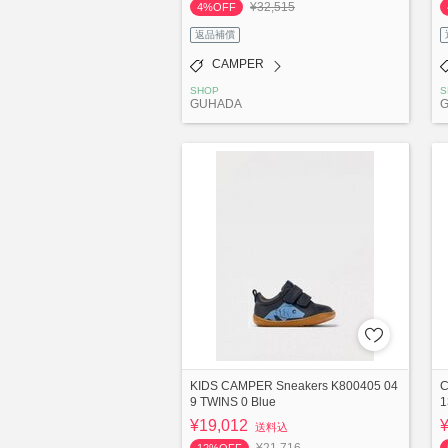
¥32,515
4%OFF
返品補償
CAMPER
SHOP
S
GUHADA
KIDS CAMPER Sneakers K800405 04
C
9 TWINS 0 Blue
1
¥19,012
送料込