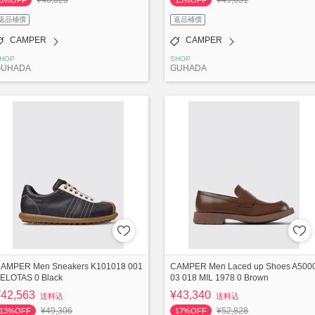
¥46,020
¥49,631
5%OFF
13%OFF
返品補償
返品補償
CAMPER
CAMPER
HOP
SHOP
GUHADA
GUHADA
AMPER Men Sneakers K101018 001
CAMPER Men Laced up Shoes A500
ELOTAS 0 Black
03 018 MIL 1978 0 Brown
¥42,563
¥43,340
送料込
送料込
¥49,306
¥52,828
13%OFF
17%OFF