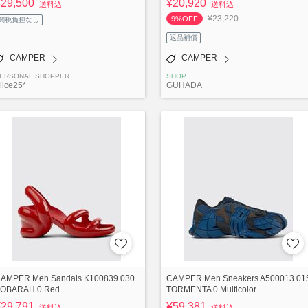
¥29,500
¥20,920
送料込
送料込
¥23,220
9%OFF
関税負担なし
返品補償
CAMPER
CAMPER
ERSONAL SHOPPER
SHOP
lice25*
GUHADA
AMPER Men Sandals K100839 030
CAMPER Men Sneakers A500013 01
OBARAH 0 Red
TORMENTA 0 Multicolor
¥29,791
¥59,381
送料込
送料込