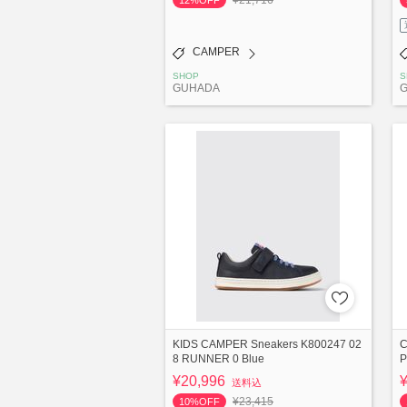
¥21,716
12%OFF
CAMPER
SHOP
S
GUHADA
KIDS CAMPER Sneakers K800247 02
C
8 RUNNER 0 Blue
P
¥20,996
送料込
¥23,415
10%OFF