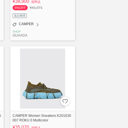
¥38,900
送料込
¥41,071
5%OFF
返品補償
CAMPER
SHOP
GUHADA
5
CAMPER Women Sneakers K201630
007 ROKU 0 Multicolor
¥35,070
送料込