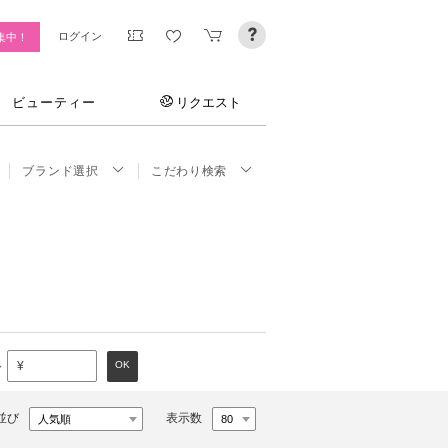
ログイン
集中！
ビューティー
リクエスト
ブランド選択
こだわり検索
～
OK
¥
並び
表示数