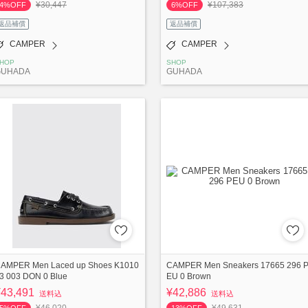
¥30,447
¥107,383
4%OFF
6%OFF
返品補償
返品補償
CAMPER
CAMPER
HOP
SHOP
GUHADA
GUHADA
AMPER Men Laced up Shoes K1010
CAMPER Men Sneakers 17665 296 
3 003 DON 0 Blue
EU 0 Brown
¥43,491
¥42,886
送料込
送料込