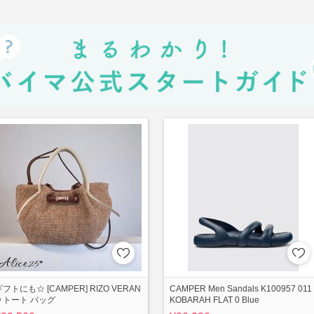
ギフトにも☆ [CAMPER] RIZO VERAN
CAMPER Men Sandals K100957 011
O トート バッグ
KOBARAH FLAT 0 Blue