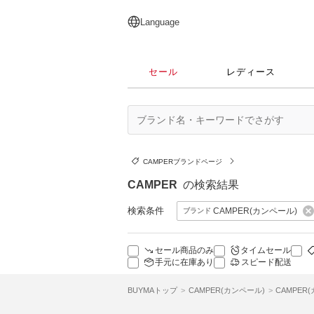
English
日本語
简体中文
繁體中文
Language
セール
レディース
CAMPERブランドページ
CAMPER
の検索結果
検索条件
CAMPER(カンペール)
ブランド
セール商品のみ
タイムセール
手元に在庫あり
スピード配送
BUYMAトップ
CAMPER(カンペール)
CAMPER