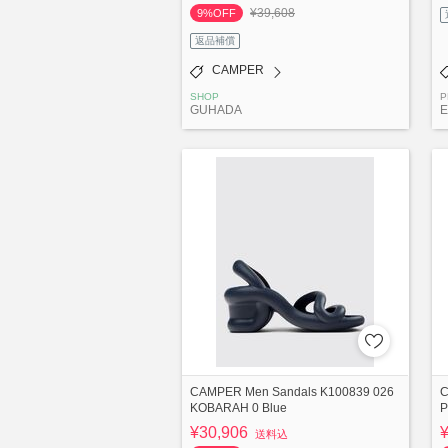
¥39,608
9%OFF
返品補償
CAMPER
SHOP
P
GUHADA
E
CAMPER Men Sandals K100839 026
C
KOBARAH 0 Blue
P
¥30,906
送料込