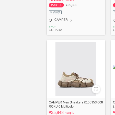
¥25,835
15%OFF
返品補償
CAMPER
SHOP
S
GUHADA
CAMPER Men Sneakers K100953 008
C
ROKU 0 Multicolor
¥35,848
送料込