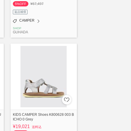
¥67,497
5%OFF
返品補償
CAMPER
SHOP
GUHADA
U
KIDS CAMPER Shoes K800628 003 B
ICHO 0 Grey
¥19,021
送料込