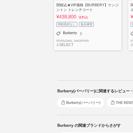
関税込★VIP価格【BURBERY】ケンジ
ントン トレンチコート
¥438,800
送料込
関税負担なし
返品補償
Burberry
PERSONAL SHOPPER
P
J-SELECT
J
Burberry(バーバリー)に関連するレビュー
Burberry(バーバリー)
THE KE
Burberry の関連ブランドからさがす