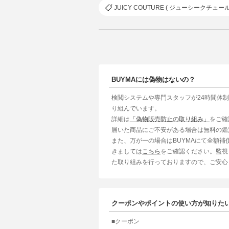
JUICY COUTURE ( ジューシークチュール
BUYMAには偽物はないの？
検閲システムや専門スタッフが24時間体
り組んでいます。
詳細は
「偽物販売防止の取り組み」
をご確
届いた商品にご不安がある場合は無料の鑑
また、万が一の場合はBUYMAにて全額
きましては
こちら
をご確認ください。監視
た取り組みを行っておりますので、ご安心
クーポンやポイントの使い方が知りた
■クーポン