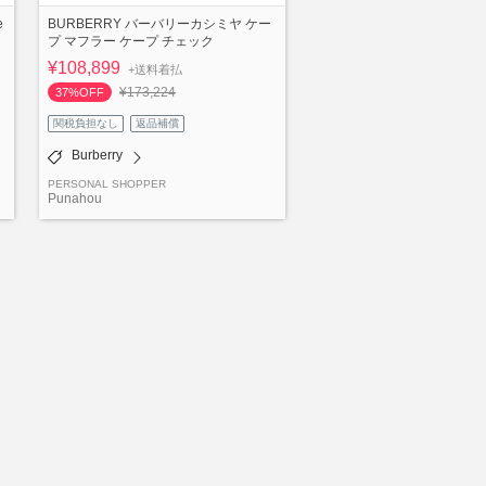
BURBERRY バーバリーカシミヤ ケー
e
プ マフラー ケープ チェック
¥108,899
+送料着払
¥173,224
37%OFF
関税負担なし
返品補償
Burberry
PERSONAL SHOPPER
Punahou