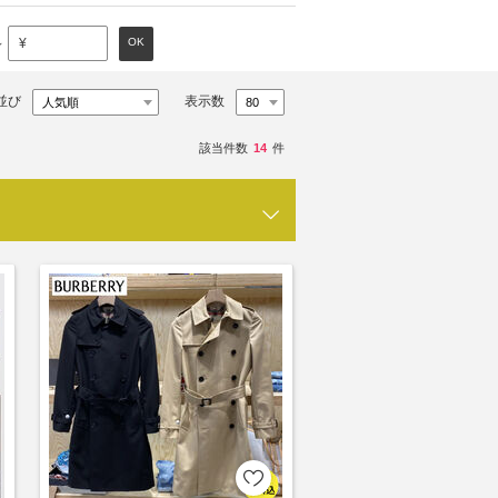
～
OK
¥
並び
表示数
該当件数
14
件