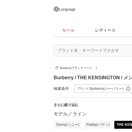
English
日本語
简体中文
繁體中文
Language
セール
レディース
Burberryブランドページ
Burberry / THE KENSINGTON
検索条件
Burberry(バーバリー)
ブランド
さらに絞り込む
モデル／ライン
Sonny(ソニー)
Paddy(パディ)
THE KE