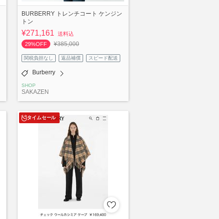
BURBERRY トレンチコート ケンジン
トン
¥271,161
送料込
¥385,000
29%OFF
関税負担なし
返品補償
スピード配送
Burberry
SHOP
SAKAZEN
タイムセール