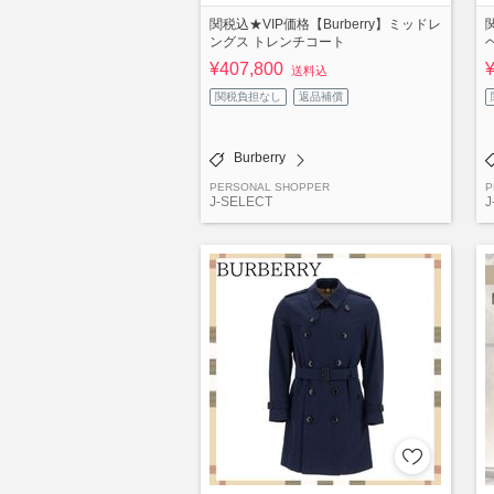
関税込★VIP価格【Burberry】ミッドレ
ングス トレンチコート
¥407,800
送料込
関税負担なし
返品補償
Burberry
PERSONAL SHOPPER
P
J-SELECT
J