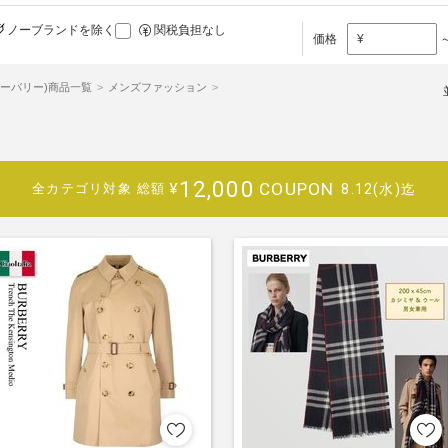
ノーブランドを除く
関税負担なし
価格
¥
y(バーバリー)商品一覧
メンズファッション
12,000
COUPON
¥
8.12(水)迄
全カテゴリ対象
総額