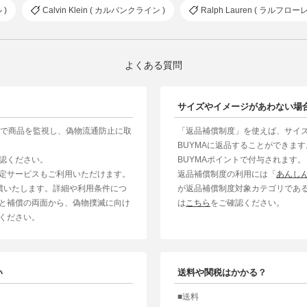
 )
Calvin Klein ( カルバンクライン )
Ralph Lauren ( ラルフローレ
よくある質問
サイズやイメージがあわない場
制で商品を監視し、偽物流通防止に取
「返品補償制度」を使えば、サイ
BUYMAに返品することができま
認ください。
BUYMAポイントで付与されます。
定サービスもご利用いただけます。
返品補償制度の利用には「
あんし
補償いたします。詳細や利用条件につ
が返品補償制度対象カテゴリであ
と補償の両面から、偽物撲滅に向け
は
こちら
をご確認ください。
ください。
い
送料や関税はかかる？
■送料