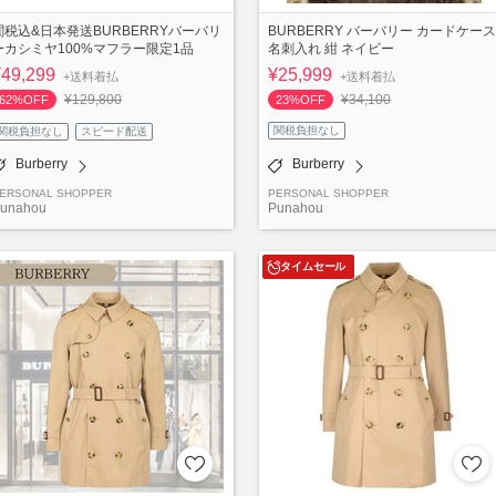
関税込&日本発送BURBERRYバーバリ
BURBERRY バーバリー カードケース
ーカシミヤ100%マフラー限定1品
名刺入れ 紺 ネイビー
¥49,299
¥25,999
+送料着払
+送料着払
¥129,800
¥34,100
62%OFF
23%OFF
関税負担なし
関税負担なし
スピード配送
Burberry
Burberry
ERSONAL SHOPPER
PERSONAL SHOPPER
unahou
Punahou
タイムセール