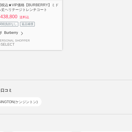
関税込★VIP価格【BURBERRY】ミド
ル丈ヘリテージトレンチコート
¥438,800
送料込
関税負担なし
返品補償
Burberry
ERSONAL SHOPPER
-SELECT
・口コミ
NSINGTON(ケンジントン)