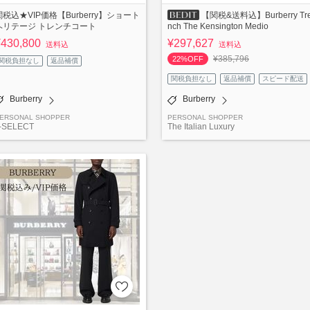
関税込★VIP価格【Burberry】ショート
【関税&送料込】Burberry Tr
ヘリテージ トレンチコート
nch The Kensington Medio
¥430,800
¥297,627
送料込
送料込
¥385,796
22%OFF
関税負担なし
返品補償
関税負担なし
返品補償
スピード配送
Burberry
Burberry
ERSONAL SHOPPER
PERSONAL SHOPPER
-SELECT
The Italian Luxury