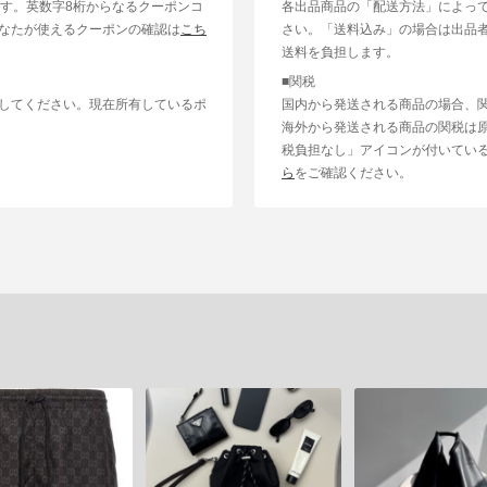
ます。英数字8桁からなるクーポンコ
各出品商品の「配送方法」によっ
なたが使えるクーポンの確認は
こち
さい。「送料込み」の場合は出品
送料を負担します。
■関税
してください。現在所有しているポ
国内から発送される商品の場合、
海外から発送される商品の関税は
税負担なし」アイコンが付いてい
ら
をご確認ください。