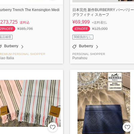
urberry Trench The Kensington Medi
日本完売 新作BURBERRY バーバリー
グラフィティ スカーフ
¥273,725
¥69,999
送料込
+送料着払
¥385,796
¥125,000
29%OFF
43%OFF
返品補償
関税負担なし
Burberry
Burberry
REMIUM PERSONAL SHOPPER
PERSONAL SHOPPER
iao Italia
Punahou