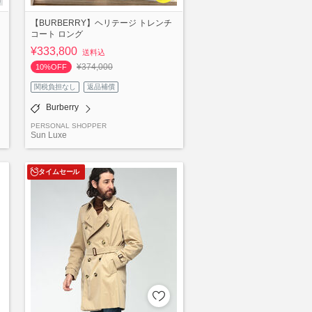
【BURBERRY】ヘリテージ トレンチ
コート ロング
¥333,800
送料込
¥374,000
10%OFF
関税負担なし
返品補償
Burberry
PERSONAL SHOPPER
Sun Luxe
タイムセール