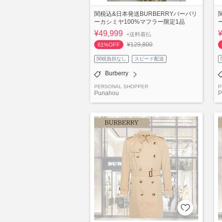
関税込&日本発送BURBERRYバーバリ
ーカシミヤ100%マフラー限定1品
¥49,999
+送料着払
¥129,800
61%OFF
関税負担なし
スピード配送
Burberry
PERSONAL SHOPPER
P
Punahou
P