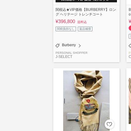
関税込★VIP価格【BURBERRY】ロン
B
グ ヘリテージ トレンチコート
o
¥396,800
送料込
関税負担なし
返品補償
Burberry
PERSONAL SHOPPER
P
J-SELECT
C