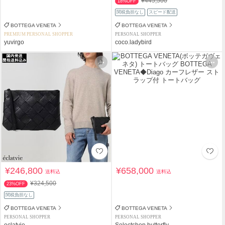
¥445,500
18%OFF
関税負担なし
スピード配送
BOTTEGA VENETA
BOTTEGA VENETA
PREMIUM PERSONAL SHOPPER
PERSONAL SHOPPER
yuvirgo
coco.ladybird
¥246,800
¥658,000
送料込
送料込
¥324,500
23%OFF
関税負担なし
BOTTEGA VENETA
BOTTEGA VENETA
PERSONAL SHOPPER
PERSONAL SHOPPER
eclatvie
Selectshop butterfly