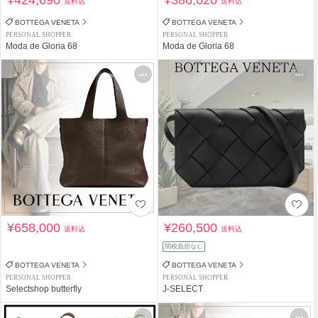
¥424,690
¥386,020
送料込
送料込
BOTTEGA VENETA
BOTTEGA VENETA
PERSONAL SHOPPER
PERSONAL SHOPPER
Moda de Gloria 68
Moda de Gloria 68
¥658,000
¥260,500
送料込
送料込
関税負担なし
BOTTEGA VENETA
BOTTEGA VENETA
PERSONAL SHOPPER
PERSONAL SHOPPER
Selectshop butterfly
J-SELECT