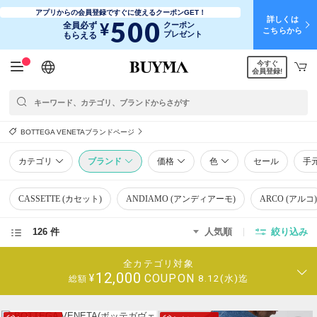
アプリからの会員登録ですぐに使えるクーポンGET！
詳しくは
500
¥
全員必ず
クーポン
こちらから
プレゼント
もらえる
今すぐ
日本語
English
简体中文
繁體中文
会員登録!
BOTTEGA VENETAブランドページ
カテゴリ
ブランド
価格
色
セール
手
CASSETTE (カセット)
ANDIAMO (アンディアーモ)
ARCO (アルコ)
126 件
人気順
絞り込み
全カテゴリ対象
12,000
COUPON
¥
8.12(水)迄
総額