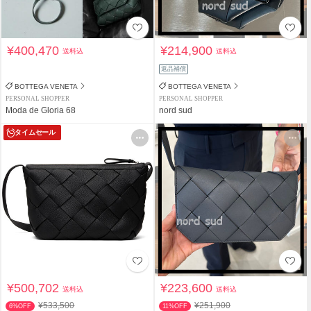
¥400,470
¥214,900
送料込
送料込
返品補償
BOTTEGA VENETA
BOTTEGA VENETA
PERSONAL SHOPPER
PERSONAL SHOPPER
Moda de Gloria 68
nord sud
タイムセール
¥500,702
¥223,600
送料込
送料込
¥533,500
¥251,900
6%OFF
11%OFF