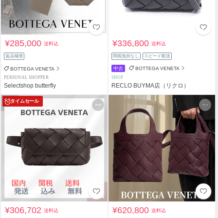
¥285,000
¥336,800
送料込
送料込
返品補償
関税負担なし
スピード配送
中古
BOTTEGA VENETA
BOTTEGA VENETA
PERSONAL SHOPPER
SHOP
Selectshop butterfly
RECLO BUYMA店（リクロ）
タイムセール
¥306,702
¥620,800
送料込
送料込