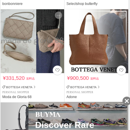
bonbonniere
Selectshop butterfly
¥331,520
¥900,500
送料込
送料込
BOTTEGA VENETA
BOTTEGA VENETA
PERSONAL SHOPPER
PERSONAL SHOPPER
Moda de Gloria 68
Adone