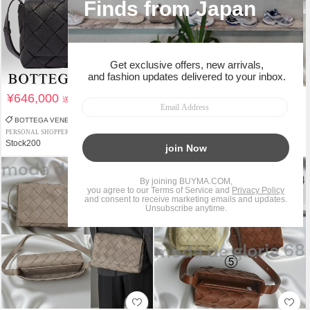
¥646,000
¥617,830
送料込
送料込
BOTTEGA VENETA
BOTTEGA VENETA
PERSONAL SHOPPER
PERSONAL SHOPPER
Stock200
Moda de Gloria 68