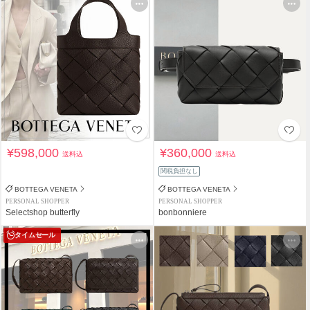
¥598,000
¥360,000
送料込
送料込
関税負担なし
BOTTEGA VENETA
BOTTEGA VENETA
PERSONAL SHOPPER
PERSONAL SHOPPER
Selectshop butterfly
bonbonniere
タイムセール