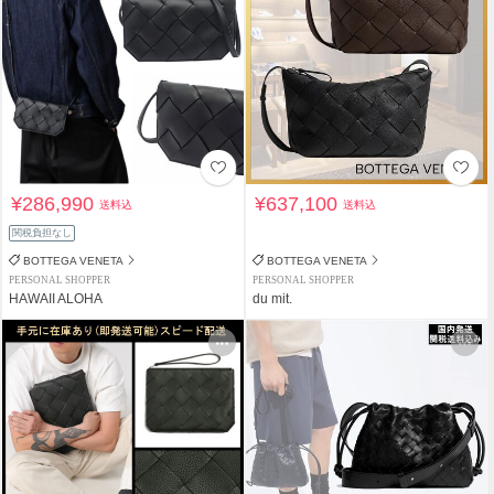
¥286,990
¥637,100
送料込
送料込
関税負担なし
BOTTEGA VENETA
BOTTEGA VENETA
PERSONAL SHOPPER
PERSONAL SHOPPER
HAWAII ALOHA
du mit.