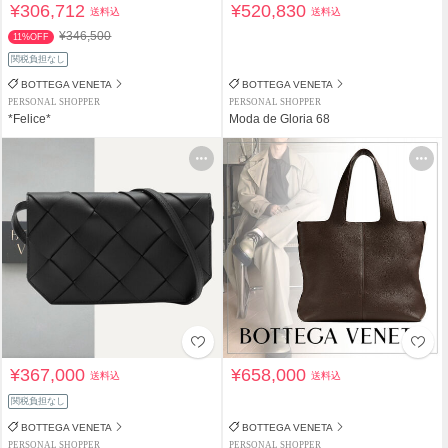
¥306,712
¥520,830
送料込
送料込
¥346,500
11%OFF
関税負担なし
BOTTEGA VENETA
BOTTEGA VENETA
PERSONAL SHOPPER
PERSONAL SHOPPER
*Felice*
Moda de Gloria 68
¥367,000
¥658,000
送料込
送料込
関税負担なし
BOTTEGA VENETA
BOTTEGA VENETA
PERSONAL SHOPPER
PERSONAL SHOPPER