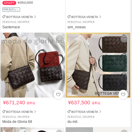
¥352,000
12%OFF
関税負担なし
BOTTEGA VENETA
BOTTEGA VENETA
PERSONAL SHOPPER
PERSONAL SHOPPER
Santerrace
sim_nowas
¥671,240
¥637,500
送料込
送料込
BOTTEGA VENETA
BOTTEGA VENETA
PERSONAL SHOPPER
PERSONAL SHOPPER
Moda de Gloria 68
du mit.