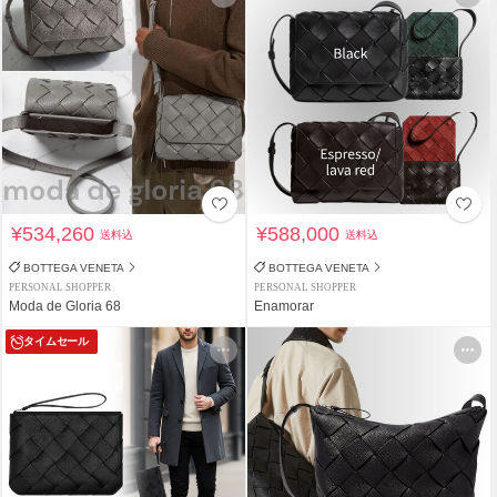
¥534,260
¥588,000
送料込
送料込
BOTTEGA VENETA
BOTTEGA VENETA
PERSONAL SHOPPER
PERSONAL SHOPPER
Moda de Gloria 68
Enamorar
タイムセール