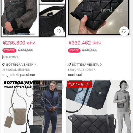
¥236,800
¥330,462
送料込
送料込
¥324,500
¥346,500
27%OFF
4%OFF
関税負担なし
BOTTEGA VENETA
BOTTEGA VENETA
PERSONAL SHOPPER
PERSONAL SHOPPER
negozio di passione
nord sud
タイムセール