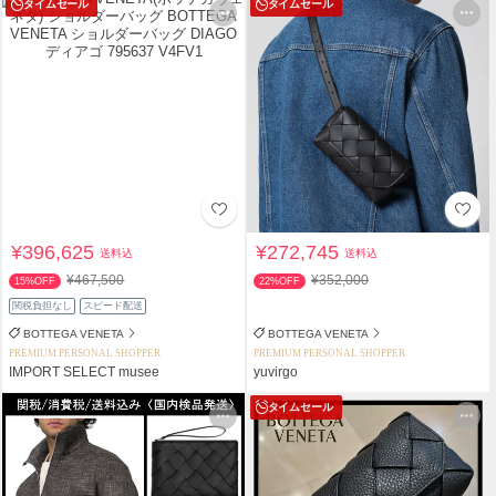
タイムセール
タイムセール
¥396,625
¥272,745
送料込
送料込
¥467,500
¥352,000
15%OFF
22%OFF
関税負担なし
スピード配送
BOTTEGA VENETA
BOTTEGA VENETA
PREMIUM PERSONAL SHOPPER
PREMIUM PERSONAL SHOPPER
IMPORT SELECT musee
yuvirgo
タイムセール