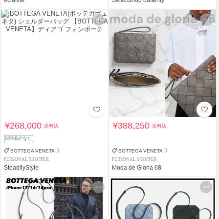
¥268,000
¥388,250
送料込
送料込
関税負担なし
BOTTEGA VENETA
BOTTEGA VENETA
PERSONAL SHOPPER
PERSONAL SHOPPER
SteadilyStyle
Moda de Gloria 68