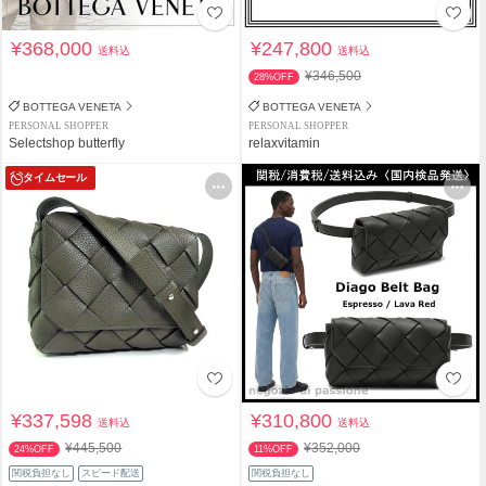
¥368,000
¥247,800
送料込
送料込
¥346,500
28%OFF
BOTTEGA VENETA
BOTTEGA VENETA
PERSONAL SHOPPER
PERSONAL SHOPPER
Selectshop butterfly
relaxvitamin
タイムセール
¥337,598
¥310,800
送料込
送料込
¥445,500
¥352,000
24%OFF
11%OFF
関税負担なし
スピード配送
関税負担なし