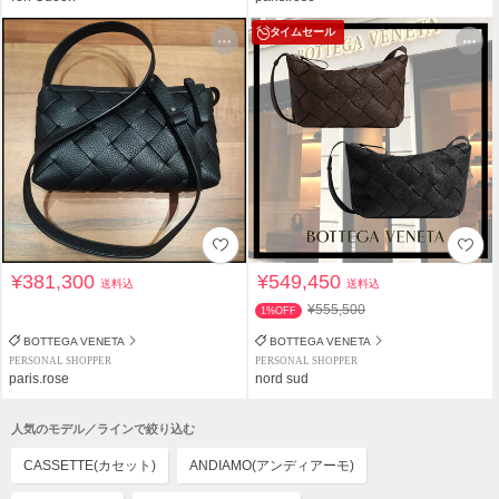
タイムセール
¥381,300
¥549,450
送料込
送料込
¥555,500
1%OFF
BOTTEGA VENETA
BOTTEGA VENETA
PERSONAL SHOPPER
PERSONAL SHOPPER
paris.rose
nord sud
人気のモデル／ラインで絞り込む
CASSETTE(カセット)
ANDIAMO(アンディアーモ)