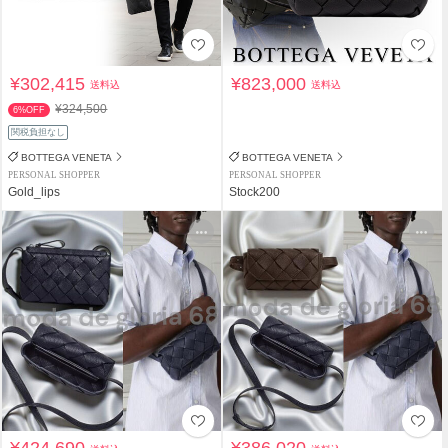
¥302,415
¥823,000
送料込
送料込
¥324,500
6%OFF
関税負担なし
BOTTEGA VENETA
BOTTEGA VENETA
PERSONAL SHOPPER
PERSONAL SHOPPER
Gold_lips
Stock200