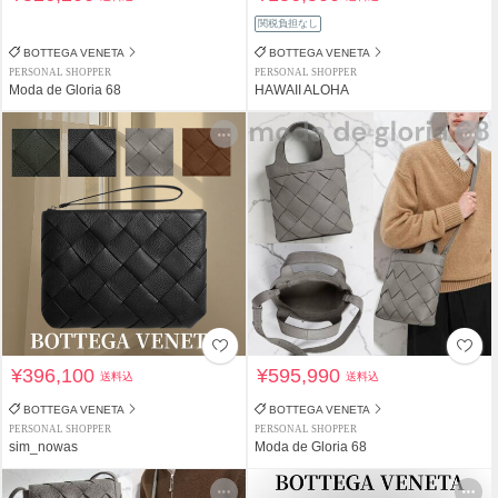
関税負担なし
BOTTEGA VENETA
BOTTEGA VENETA
PERSONAL SHOPPER
PERSONAL SHOPPER
Moda de Gloria 68
HAWAII ALOHA
¥396,100
¥595,990
送料込
送料込
BOTTEGA VENETA
BOTTEGA VENETA
PERSONAL SHOPPER
PERSONAL SHOPPER
sim_nowas
Moda de Gloria 68