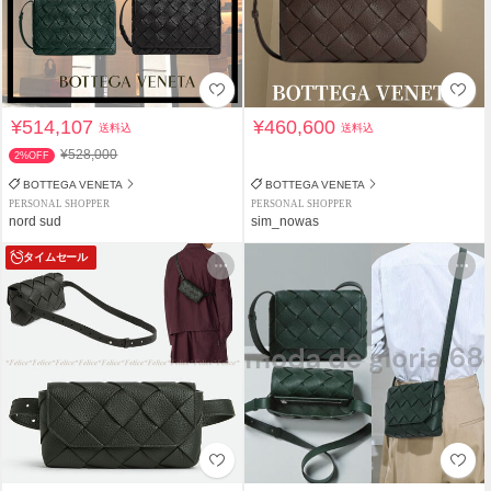
¥514,107
¥460,600
送料込
送料込
¥528,000
2%OFF
BOTTEGA VENETA
BOTTEGA VENETA
PERSONAL SHOPPER
PERSONAL SHOPPER
nord sud
sim_nowas
タイムセール