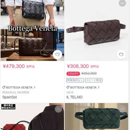
¥479,300
¥308,300
送料込
送料込
¥352,000
12%OFF
関税負担なし
スピード配送
BOTTEGA VENETA
BOTTEGA VENETA
PERSONAL SHOPPER
SHOP
SpainSol
IL TELAIO