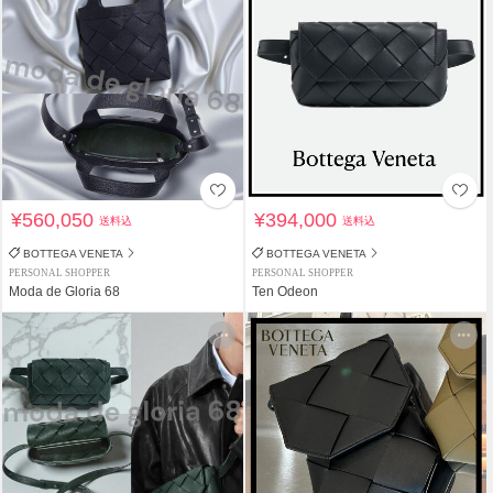
¥560,050
¥394,000
送料込
送料込
BOTTEGA VENETA
BOTTEGA VENETA
PERSONAL SHOPPER
PERSONAL SHOPPER
Moda de Gloria 68
Ten Odeon