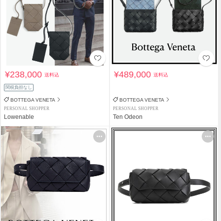
¥238,000
¥489,000
送料込
送料込
関税負担なし
BOTTEGA VENETA
BOTTEGA VENETA
PERSONAL SHOPPER
PERSONAL SHOPPER
Lowenable
Ten Odeon