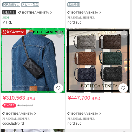
関税負担なし
スピード配送
返品補償
BOTTEGA VENETA
BOTTEGA VENETA
SHOP
PERSONAL SHOPPER
MTRL
nord sud
タイムセール
¥310,563
¥447,700
送料込
送料込
¥352,000
11%OFF
BOTTEGA VENETA
BOTTEGA VENETA
PERSONAL SHOPPER
PERSONAL SHOPPER
coco.ladybird
nord sud