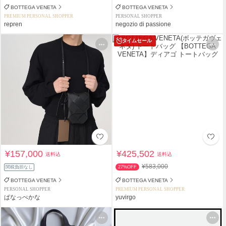
BOTTEGA VENETA
BOTTEGA VENETA
PREMIUM PERSONAL SHOPPER
PERSONAL SHOPPER
repren
negozio di passione
タイムセール
¥157,000
¥425,502
送料込
送料込
¥583,000
関税負担なし
27%OFF
BOTTEGA VENETA
BOTTEGA VENETA
PERSONAL SHOPPER
PREMIUM PERSONAL SHOPPER
ぱなっぺかな
yuvirgo