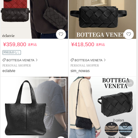
¥359,800
¥418,500
送料込
送料込
関税負担なし
BOTTEGA VENETA
BOTTEGA VENETA
PERSONAL SHOPPER
PERSONAL SHOPPER
eclatvie
sim_nowas