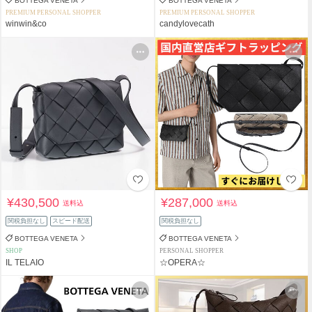
BOTTEGA VENETA
BOTTEGA VENETA
PREMIUM PERSONAL SHOPPER
PREMIUM PERSONAL SHOPPER
winwin&co
candylovecath
¥430,500
¥287,000
送料込
送料込
関税負担なし
スピード配送
関税負担なし
BOTTEGA VENETA
BOTTEGA VENETA
SHOP
PERSONAL SHOPPER
IL TELAIO
☆OPERA☆