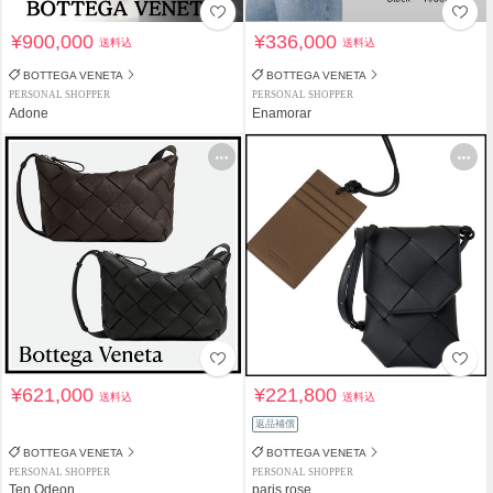
¥900,000
¥336,000
送料込
送料込
BOTTEGA VENETA
BOTTEGA VENETA
PERSONAL SHOPPER
PERSONAL SHOPPER
Adone
Enamorar
¥621,000
¥221,800
送料込
送料込
返品補償
BOTTEGA VENETA
BOTTEGA VENETA
PERSONAL SHOPPER
PERSONAL SHOPPER
Ten Odeon
paris.rose