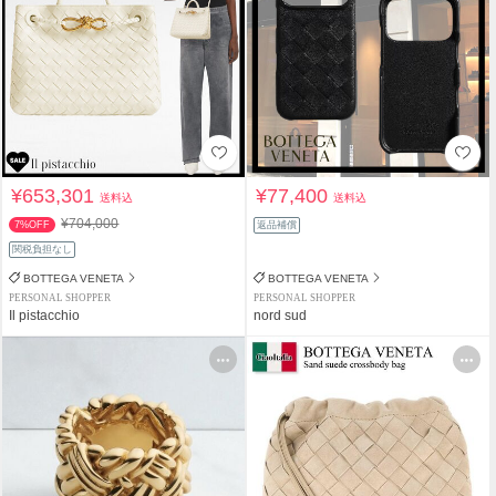
¥653,301
¥77,400
送料込
送料込
¥704,000
7%OFF
返品補償
関税負担なし
BOTTEGA VENETA
BOTTEGA VENETA
PERSONAL SHOPPER
PERSONAL SHOPPER
Il pistacchio
nord sud