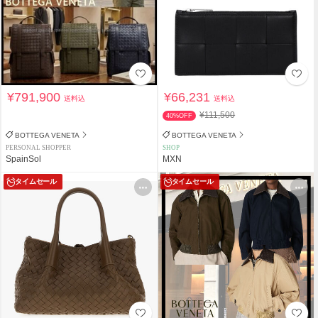
¥791,900
¥66,231
送料込
送料込
¥111,500
40%OFF
BOTTEGA VENETA
BOTTEGA VENETA
PERSONAL SHOPPER
SHOP
SpainSol
MXN
タイムセール
タイムセール