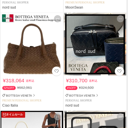
PERSONAL SHOPPER
PREMIUM PERSONAL SHOPPER
nord sud
MoonSwan
¥318,064
¥310,700
送料込
送料込
¥662,961
¥324,500
52%OFF
4%OFF
BOTTEGA VENETA
BOTTEGA VENETA
PREMIUM PERSONAL SHOPPER
PERSONAL SHOPPER
Ciao Italia
nord sud
タイムセール