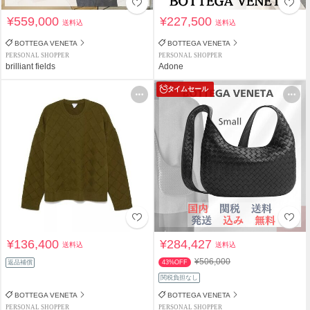
¥559,000
¥227,500
送料込
送料込
BOTTEGA VENETA
BOTTEGA VENETA
PERSONAL SHOPPER
PERSONAL SHOPPER
brilliant fields
Adone
タイムセール
¥136,400
¥284,427
送料込
送料込
¥506,000
返品補償
43%OFF
関税負担なし
BOTTEGA VENETA
BOTTEGA VENETA
PERSONAL SHOPPER
PERSONAL SHOPPER