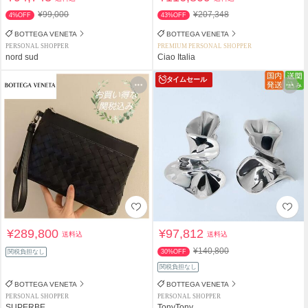
¥99,000
¥207,348
4%OFF
43%OFF
BOTTEGA VENETA
BOTTEGA VENETA
PERSONAL SHOPPER
PREMIUM PERSONAL SHOPPER
nord sud
Ciao Italia
タイムセール
¥289,800
¥97,812
送料込
送料込
¥140,800
関税負担なし
30%OFF
関税負担なし
BOTTEGA VENETA
BOTTEGA VENETA
PERSONAL SHOPPER
PERSONAL SHOPPER
SUPERBE
TonyTony