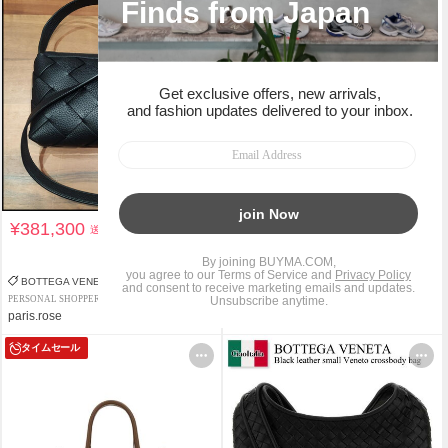
¥381,300
¥137,255
送料込
送料込
¥267,138
48%OFF
BOTTEGA VENETA
BOTTEGA VENETA
PERSONAL SHOPPER
PREMIUM PERSONAL SHOPPER
paris.rose
Ciao Italia
タイムセール