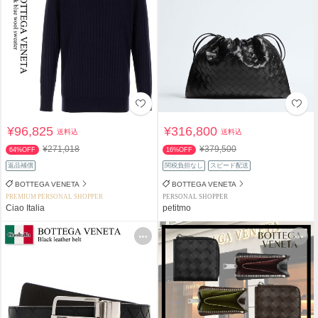
¥96,825
¥316,800
送料込
送料込
¥271,018
¥379,500
64%OFF
16%OFF
返品補償
関税負担なし
スピード配送
BOTTEGA VENETA
BOTTEGA VENETA
PREMIUM PERSONAL SHOPPER
PERSONAL SHOPPER
Ciao Italia
petitmo