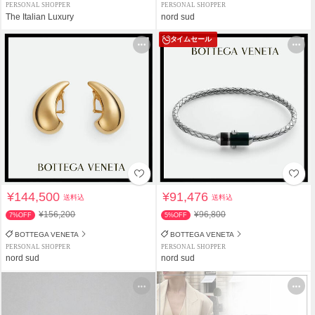
PERSONAL SHOPPER
PERSONAL SHOPPER
The Italian Luxury
nord sud
タイムセール
¥144,500
¥91,476
送料込
送料込
¥156,200
¥96,800
7%OFF
5%OFF
BOTTEGA VENETA
BOTTEGA VENETA
PERSONAL SHOPPER
PERSONAL SHOPPER
nord sud
nord sud