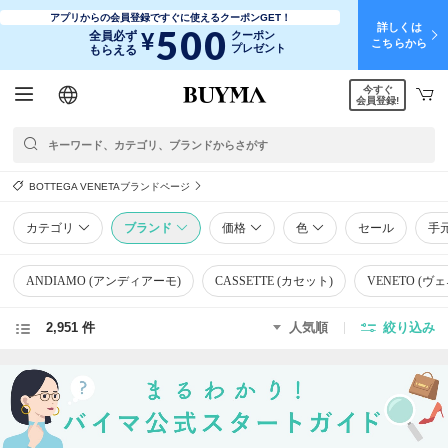
アプリからの会員登録ですぐに使えるクーポンGET！
詳しくは
500
¥
全員必ず
クーポン
こちらから
プレゼント
もらえる
今すぐ
日本語
English
简体中文
繁體中文
会員登録!
BOTTEGA VENETAブランドページ
カテゴリ
ブランド
価格
色
セール
手
ANDIAMO (アンディアーモ)
CASSETTE (カセット)
VENETO (ヴ
2,951 件
人気順
絞り込み