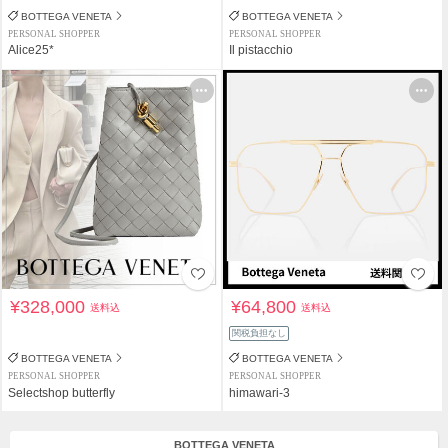
BOTTEGA VENETA
BOTTEGA VENETA
PERSONAL SHOPPER
PERSONAL SHOPPER
Alice25*
Il pistacchio
¥328,000
¥64,800
送料込
送料込
関税負担なし
BOTTEGA VENETA
BOTTEGA VENETA
PERSONAL SHOPPER
PERSONAL SHOPPER
Selectshop butterfly
himawari-3
BOTTEGA VENETA