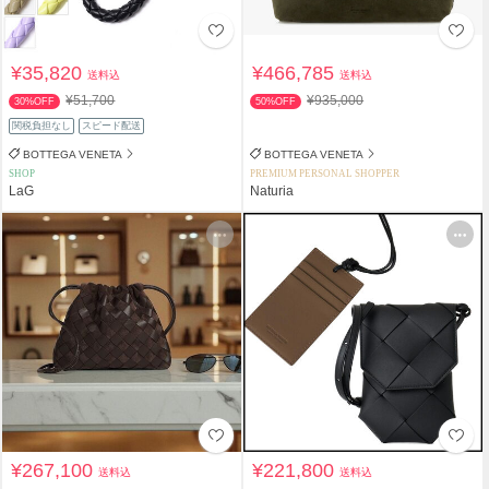
¥35,820
¥466,785
送料込
送料込
¥51,700
¥935,000
30%OFF
50%OFF
関税負担なし
スピード配送
BOTTEGA VENETA
BOTTEGA VENETA
SHOP
PREMIUM PERSONAL SHOPPER
LaG
Naturia
¥267,100
¥221,800
送料込
送料込