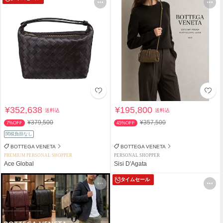
¥352,638
¥195,800
送料込
送料込
¥379,500
¥357,500
7%OFF
45%OFF
関税負担なし
BOTTEGA VENETA
BOTTEGA VENETA
PREMIUM PERSONAL SHOPPER
PERSONAL SHOPPER
Ace Global
Sisi D'Agata
タイムセール