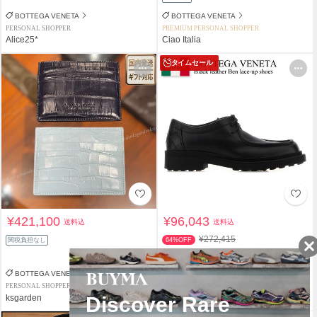
BOTTEGA VENETA
BOTTEGA VENETA
PERSONAL SHOPPER
PREMIUM PERSONAL SHOPPER
Alice25*
Ciao Italia
タイムセール
¥421,100
¥96,043
送料込
送料込
¥272,415
関税負担なし
64%OFF
返品補償
BOTTEGA VENETA
BOTTEGA VENETA
PERSONAL SHOPPER
PREMIUM PERSONAL SHOPPER
ksgarden
Ciao Italia