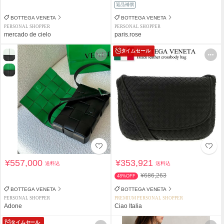
返品補償
BOTTEGA VENETA
BOTTEGA VENETA
PERSONAL SHOPPER
PERSONAL SHOPPER
mercado de cielo
paris.rose
タイムセール
¥557,000
¥353,921
送料込
送料込
¥686,263
48%OFF
BOTTEGA VENETA
BOTTEGA VENETA
PERSONAL SHOPPER
PREMIUM PERSONAL SHOPPER
Adone
Ciao Italia
タイムセール