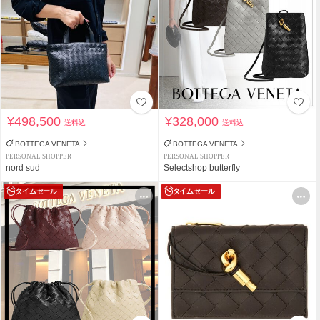
¥498,500
¥328,000
送料込
送料込
BOTTEGA VENETA
BOTTEGA VENETA
PERSONAL SHOPPER
PERSONAL SHOPPER
nord sud
Selectshop butterfly
タイムセール
タイムセール