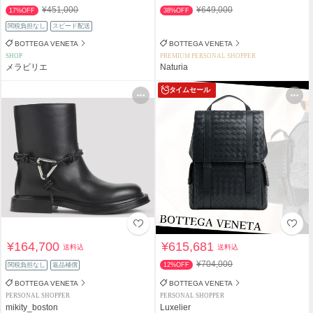
¥451,000
¥649,000
17%OFF
38%OFF
関税負担なし
スピード配送
BOTTEGA VENETA
BOTTEGA VENETA
SHOP
PREMIUM PERSONAL SHOPPER
メラビリエ
Naturia
タイムセール
¥164,700
¥615,681
送料込
送料込
¥704,000
関税負担なし
返品補償
12%OFF
BOTTEGA VENETA
BOTTEGA VENETA
PERSONAL SHOPPER
PERSONAL SHOPPER
mikity_boston
Luxelier