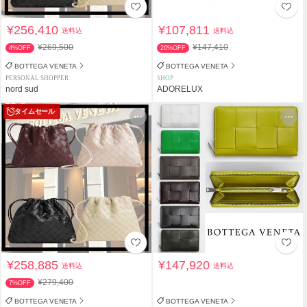
¥256,410
¥107,811
送料込
送料込
¥269,500
¥147,410
4%OFF
26%OFF
BOTTEGA VENETA
BOTTEGA VENETA
PERSONAL SHOPPER
SHOP
nord sud
ADORELUX
タイムセール
¥258,885
¥147,920
送料込
送料込
¥279,400
7%OFF
BOTTEGA VENETA
BOTTEGA VENETA