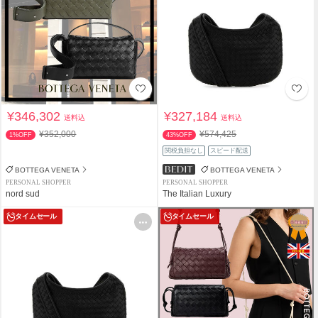
¥346,302
¥327,184
送料込
送料込
¥352,000
¥574,425
1%OFF
43%OFF
関税負担なし
スピード配送
BOTTEGA VENETA
BOTTEGA VENETA
PERSONAL SHOPPER
PERSONAL SHOPPER
nord sud
The Italian Luxury
タイムセール
タイムセール