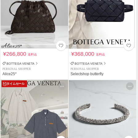
¥266,800
¥368,000
送料込
送料込
BOTTEGA VENETA
BOTTEGA VENETA
PERSONAL SHOPPER
PERSONAL SHOPPER
Alice25*
Selectshop butterfly
タイムセール