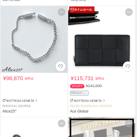
タイムセール
¥98,870
¥115,731
送料込
送料込
¥141,900
18%OFF
関税負担なし
BOTTEGA VENETA
BOTTEGA VENETA
PERSONAL SHOPPER
PREMIUM PERSONAL SHOPPER
Alice25*
Ace Global