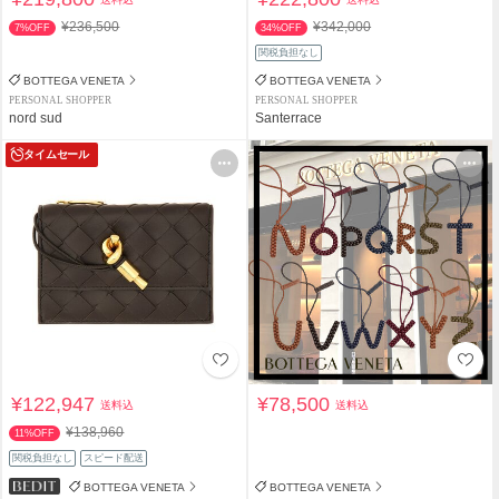
¥236,500
¥342,000
7%OFF
34%OFF
関税負担なし
BOTTEGA VENETA
BOTTEGA VENETA
PERSONAL SHOPPER
PERSONAL SHOPPER
nord sud
Santerrace
タイムセール
¥122,947
¥78,500
送料込
送料込
¥138,960
11%OFF
関税負担なし
スピード配送
BOTTEGA VENETA
BOTTEGA VENETA