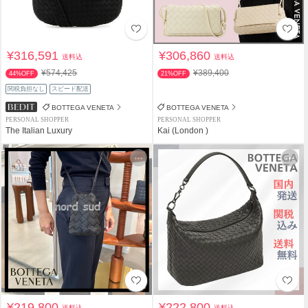
¥316,591
¥306,860
送料込
送料込
¥574,425
¥389,400
44%OFF
21%OFF
関税負担なし
スピード配送
BOTTEGA VENETA
BOTTEGA VENETA
PERSONAL SHOPPER
PERSONAL SHOPPER
The Italian Luxury
Kai (London )
¥219,800
¥222,800
送料込
送料込