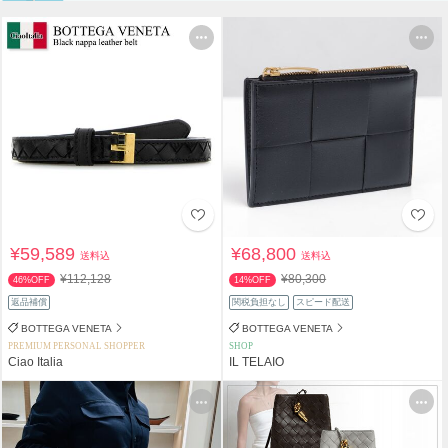
¥59,589
¥68,800
送料込
送料込
¥112,128
¥80,300
46%OFF
14%OFF
返品補償
関税負担なし
スピード配送
BOTTEGA VENETA
BOTTEGA VENETA
PREMIUM PERSONAL SHOPPER
SHOP
Ciao Italia
IL TELAIO