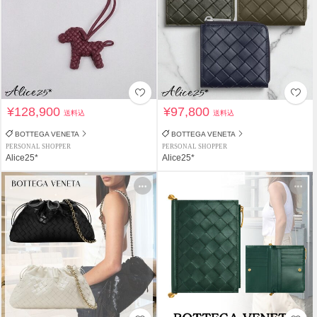
¥128,900
¥97,800
送料込
送料込
BOTTEGA VENETA
BOTTEGA VENETA
PERSONAL SHOPPER
PERSONAL SHOPPER
Alice25*
Alice25*