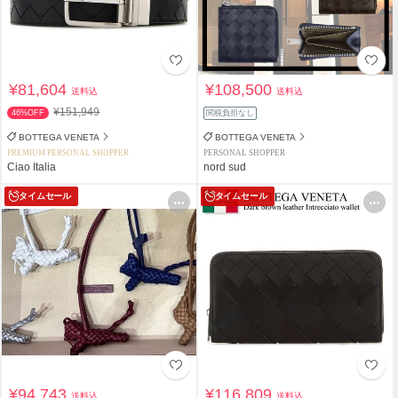
¥81,604
¥108,500
送料込
送料込
¥151,949
46%OFF
関税負担なし
BOTTEGA VENETA
BOTTEGA VENETA
PREMIUM PERSONAL SHOPPER
PERSONAL SHOPPER
Ciao Italia
nord sud
タイムセール
タイムセール
¥94,743
¥116,809
送料込
送料込