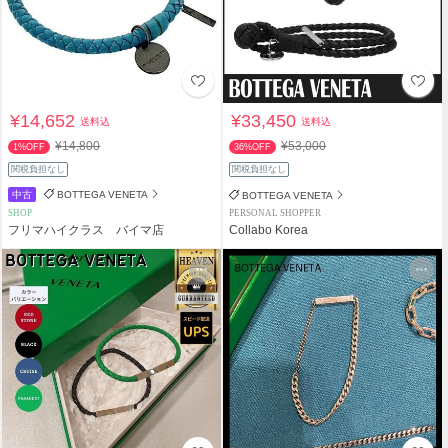
¥14,652
¥33,450
送料込
送料込
¥14,800
¥53,000
1%OFF
36%OFF
関税負担なし
関税負担なし
中古
BOTTEGA VENETA
BOTTEGA VENETA
SHOP
PERSONAL SHOPPER
フリマハイクラス バイマ店
Collabo Korea