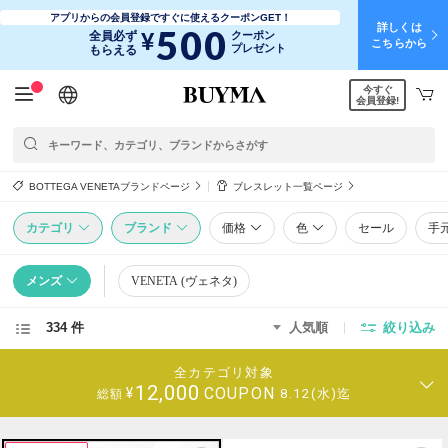
アプリからの会員登録ですぐに使えるクーポンGET！
詳しくは
500
¥
全員必ず
クーポン
こちらから
プレゼント
もらえる
今すぐ
日本語
English
简体中文
繁體中文
会員登録!
BOTTEGA VENETAブランドページ
ブレスレット一覧ページ
カテゴリ
ブランド
価格
色
セール
手
メンズ
VENETA (ヴェネタ)
334 件
人気順
絞り込み
全カテゴリ対象
12,000
COUPON
¥
8.12(水)迄
総額