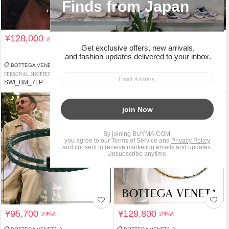
¥128,000
¥98,000
送料込
送料込
関税負担なし
BOTTEGA VENETA
BOTTEGA VENETA
PERSONAL SHOPPER
PERSONAL SHOPPER
SWI_BM_7LP
bonbonniere
¥95,700
¥129,800
送料込
送料込