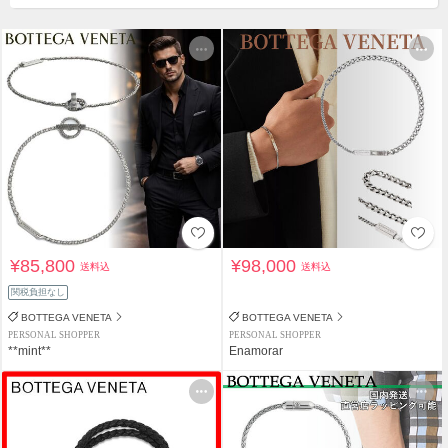
¥85,800
¥98,000
送料込
送料込
関税負担なし
BOTTEGA VENETA
BOTTEGA VENETA
PERSONAL SHOPPER
PERSONAL SHOPPER
**mint**
Enamorar