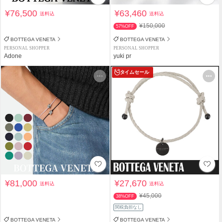
¥76,500
¥63,460
送料込
送料込
¥150,000
57%OFF
BOTTEGA VENETA
BOTTEGA VENETA
PERSONAL SHOPPER
PERSONAL SHOPPER
Adone
yuki pr
タイムセール
¥81,000
¥27,670
送料込
送料込
¥45,000
38%OFF
関税負担なし
BOTTEGA VENETA
BOTTEGA VENETA