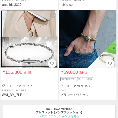
PERSONAL SHOPPER
PERSONAL SHOPPER
arco iris 3310
*style-com*
¥136,800
¥59,800
送料込
送料込
関税負担なし
スピード配送
BOTTEGA VENETA
BOTTEGA VENETA
PERSONAL SHOPPER
SHOP
SWI_BM_7LP
グランデトウキョウ
BOTTEGA VENETA
ブレスレット
(メンズファッション)
人気アイテムランキングを見る