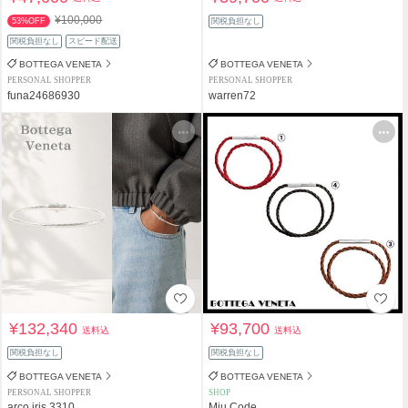
¥100,000
53%OFF
関税負担なし
関税負担なし
スピード配送
BOTTEGA VENETA
BOTTEGA VENETA
PERSONAL SHOPPER
PERSONAL SHOPPER
funa24686930
warren72
¥132,340
¥93,700
送料込
送料込
関税負担なし
関税負担なし
BOTTEGA VENETA
BOTTEGA VENETA
PERSONAL SHOPPER
SHOP
arco iris 3310
Miu Code