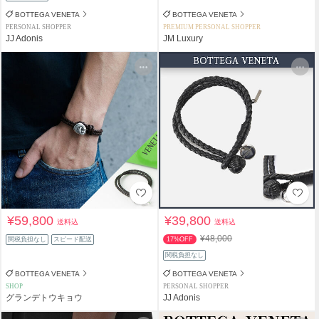
BOTTEGA VENETA
BOTTEGA VENETA
PERSONAL SHOPPER
PREMIUM PERSONAL SHOPPER
JJ Adonis
JM Luxury
¥59,800
¥39,800
送料込
送料込
¥48,000
関税負担なし
スピード配送
17%OFF
関税負担なし
BOTTEGA VENETA
BOTTEGA VENETA
SHOP
PERSONAL SHOPPER
グランデトウキョウ
JJ Adonis