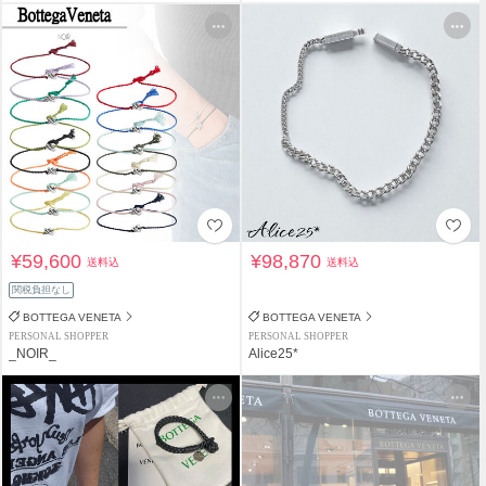
¥59,600
¥98,870
送料込
送料込
関税負担なし
BOTTEGA VENETA
BOTTEGA VENETA
PERSONAL SHOPPER
PERSONAL SHOPPER
_NOIR_
Alice25*