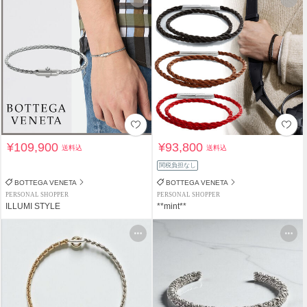
¥109,900
¥93,800
送料込
送料込
関税負担なし
BOTTEGA VENETA
BOTTEGA VENETA
PERSONAL SHOPPER
PERSONAL SHOPPER
ILLUMI STYLE
**mint**