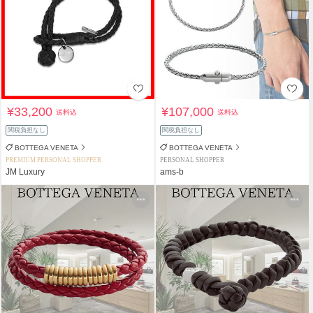
¥33,200
¥107,000
送料込
送料込
関税負担なし
関税負担なし
BOTTEGA VENETA
BOTTEGA VENETA
PREMIUM PERSONAL SHOPPER
PERSONAL SHOPPER
JM Luxury
ams-b