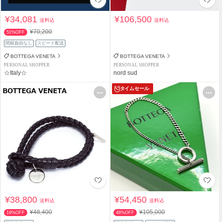
¥34,081
¥106,500
送料込
送料込
¥70,200
51%OFF
関税負担なし
スピード配送
BOTTEGA VENETA
BOTTEGA VENETA
PERSONAL SHOPPER
PERSONAL SHOPPER
☆Italy☆
nord sud
タイムセール
¥38,800
¥54,450
送料込
送料込
¥48,400
¥105,000
19%OFF
48%OFF