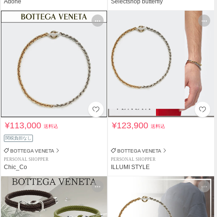
Adone
Selectshop butterfly
¥113,000
¥123,900
送料込
送料込
関税負担なし
BOTTEGA VENETA
BOTTEGA VENETA
PERSONAL SHOPPER
PERSONAL SHOPPER
Chic_Co
ILLUMI STYLE