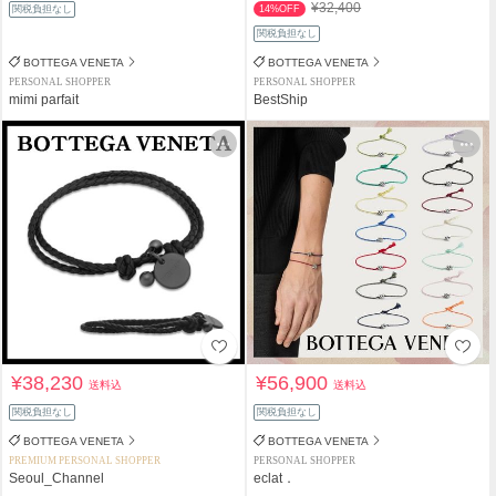
¥32,400
関税負担なし
14%OFF
関税負担なし
BOTTEGA VENETA
BOTTEGA VENETA
PERSONAL SHOPPER
PERSONAL SHOPPER
mimi parfait
BestShip
¥38,230
¥56,900
送料込
送料込
関税負担なし
関税負担なし
BOTTEGA VENETA
BOTTEGA VENETA
PREMIUM PERSONAL SHOPPER
PERSONAL SHOPPER
Seoul_Channel
eclat．