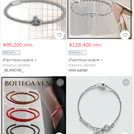
¥85,200
¥128,400
送料込
送料込
関税負担なし
関税負担なし
BOTTEGA VENETA
BOTTEGA VENETA
PERSONAL SHOPPER
PERSONAL SHOPPER
_BLANCHE_
mimi parfait