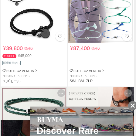
¥39,800
¥87,400
送料込
送料込
¥45,000
11%OFF
関税負担なし
BOTTEGA VENETA
BOTTEGA VENETA
PERSONAL SHOPPER
PERSONAL SHOPPER
スズモール
SWI_BM_7LP