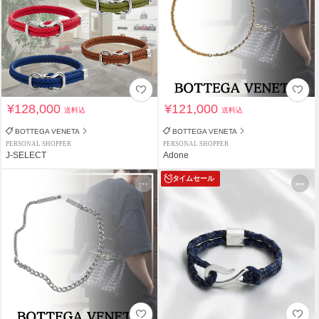
¥128,000
¥121,000
送料込
送料込
BOTTEGA VENETA
BOTTEGA VENETA
PERSONAL SHOPPER
PERSONAL SHOPPER
J-SELECT
Adone
タイムセール