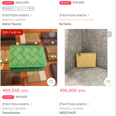
¥112,200
¥78,000
32%OFF
36%OFF
関税負担なし
スピード配送
BOTTEGA VENETA
BOTTEGA VENETA
PERSONAL SHOPPER
PREMIUM PERSONAL SHOPPER
Atelier Nuuno
BuYama
タイムセール
¥64,548
¥56,900
送料込
送料込
¥94,600
31%OFF
BOTTEGA VENETA
BOTTEGA VENETA
PERSONAL SHOPPER
PERSONAL SHOPPER
Smartlondon
WIDESHOP