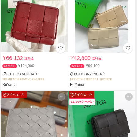
¥66,132
¥42,800
送料込
送料込
¥124,000
¥90,400
46%OFF
52%OFF
BOTTEGA VENETA
BOTTEGA VENETA
PREMIUM PERSONAL SHOPPER
PREMIUM PERSONAL SHOPPER
BuYama
BuYama
タイムセール
タイムセール
¥1,000クーポン