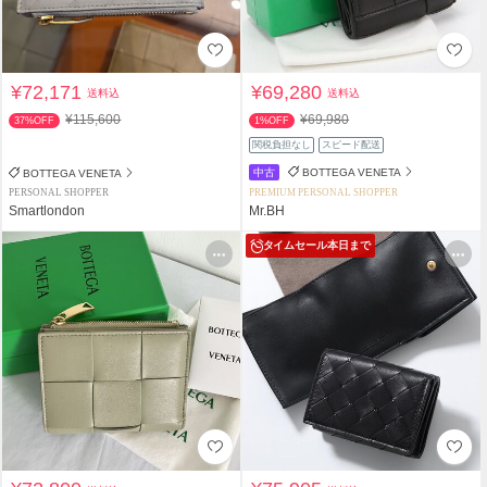
¥72,171
¥69,280
送料込
送料込
¥115,600
¥69,980
37%OFF
1%OFF
関税負担なし
スピード配送
中古
BOTTEGA VENETA
BOTTEGA VENETA
PERSONAL SHOPPER
PREMIUM PERSONAL SHOPPER
Smartlondon
Mr.BH
タイムセール
本日まで