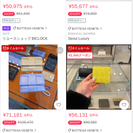
¥50,975
¥55,677
送料込
送料込
¥51,490
¥74,800
1%OFF
25%OFF
関税負担なし
関税負担なし
中古
BOTTEGA VENETA
BOTTEGA VENETA
SHOP
PERSONAL SHOPPER
リユースショップ BICLOCK
Seoul Luxury
タイムセール
タイムセール
¥2,000クーポン
¥71,181
¥56,131
送料込
送料込
¥105,470
¥80,980
32%OFF
30%OFF
BOTTEGA VENETA
BOTTEGA VENETA