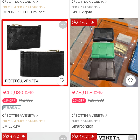
BOTTEGA VENETA
BOTTEGA VENETA
PREMIUM PERSONAL SHOPPER
PERSONAL SHOPPER
IMPORT SELECT musee
Sisi D'Agata
タイムセール
¥49,930
¥78,918
送料込
送料込
¥61,000
¥107,500
18%OFF
26%OFF
関税負担なし
BOTTEGA VENETA
BOTTEGA VENETA
PREMIUM PERSONAL SHOPPER
PERSONAL SHOPPER
JM Luxury
Smartlondon
タイムセール
タイムセール