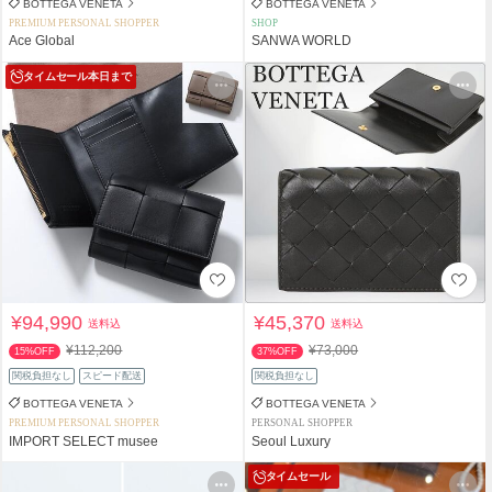
BOTTEGA VENETA
BOTTEGA VENETA
PREMIUM PERSONAL SHOPPER
SHOP
Ace Global
SANWA WORLD
タイムセール
本日まで
¥94,990
¥45,370
送料込
送料込
¥112,200
¥73,000
15%OFF
37%OFF
関税負担なし
スピード配送
関税負担なし
BOTTEGA VENETA
BOTTEGA VENETA
PREMIUM PERSONAL SHOPPER
PERSONAL SHOPPER
IMPORT SELECT musee
Seoul Luxury
タイムセール