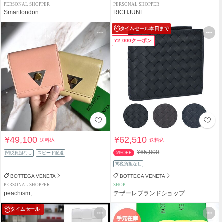
PERSONAL SHOPPER
PERSONAL SHOPPER
Smartlondon
RICHJUNE
タイムセール
本日まで
¥2,000クーポン
¥49,100
¥62,510
送料込
送料込
¥65,800
関税負担なし
スピード配送
5%OFF
関税負担なし
BOTTEGA VENETA
BOTTEGA VENETA
PERSONAL SHOPPER
SHOP
peachism,
テザーレブランドショップ
タイムセール