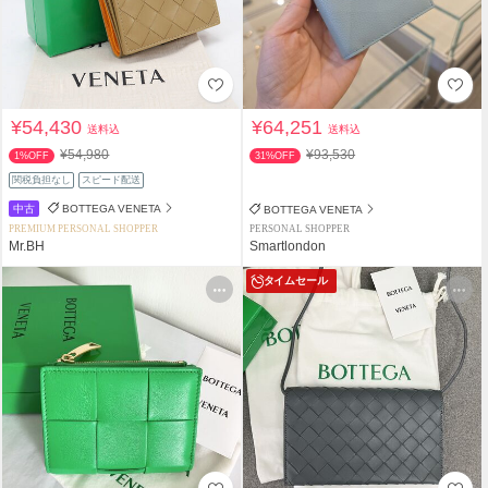
¥54,430
¥64,251
送料込
送料込
¥54,980
¥93,530
1%OFF
31%OFF
関税負担なし
スピード配送
中古
BOTTEGA VENETA
BOTTEGA VENETA
PREMIUM PERSONAL SHOPPER
PERSONAL SHOPPER
Mr.BH
Smartlondon
タイムセール