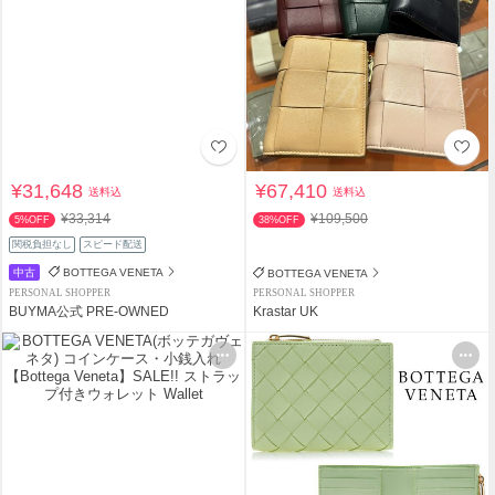
¥31,648
¥67,410
送料込
送料込
¥33,314
¥109,500
5%OFF
38%OFF
関税負担なし
スピード配送
中古
BOTTEGA VENETA
BOTTEGA VENETA
PERSONAL SHOPPER
PERSONAL SHOPPER
BUYMA公式 PRE-OWNED
Krastar UK