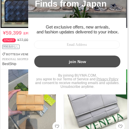
¥59,399
¥57,321
送料込
送料込
¥77,000
¥119,500
22%OFF
52%OFF
関税負担なし
BOTTEGA VENETA
BOTTEGA VENETA
PERSONAL SHOPPER
PERSONAL SHOPPER
BestShip
Krastar UK
タイムセール