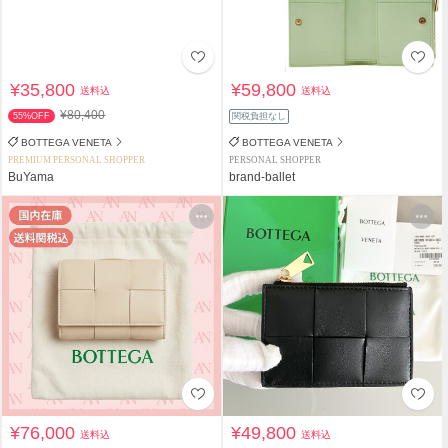
¥35,800
¥59,800
送料込
送料込
¥80,400
55%OFF
関税負担なし
BOTTEGA VENETA
BOTTEGA VENETA
PREMIUM PERSONAL SHOPPER
PERSONAL SHOPPER
BuYama
brand-ballet
¥76,000
¥49,800
送料込
送料込