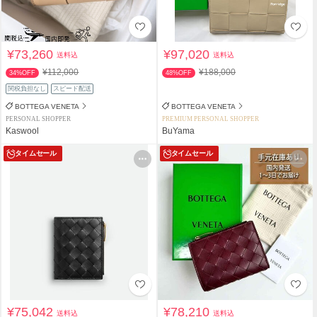
¥73,260
¥97,020
送料込
送料込
¥112,000
¥188,000
34%OFF
48%OFF
関税負担なし
スピード配送
BOTTEGA VENETA
BOTTEGA VENETA
PERSONAL SHOPPER
PREMIUM PERSONAL SHOPPER
Kaswool
BuYama
タイムセール
タイムセール
¥75,042
¥78,210
送料込
送料込