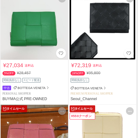
¥27,034
¥72,319
送料込
送料込
¥28,457
¥95,800
5%OFF
24%OFF
関税負担なし
スピード配送
関税負担なし
中古
BOTTEGA VENETA
BOTTEGA VENETA
PERSONAL SHOPPER
PREMIUM PERSONAL SHOPPER
BUYMA公式 PRE-OWNED
Seoul_Channel
タイムセール
タイムセール
¥550クーポン