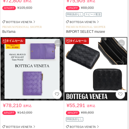
¥72,800
¥75,905
送料込
送料込
¥105,600
¥88,000
31%OFF
13%OFF
関税負担なし
スピード配送
BOTTEGA VENETA
BOTTEGA VENETA
PREMIUM PERSONAL SHOPPER
PREMIUM PERSONAL SHOPPER
BuYama
IMPORT SELECT musee
タイムセール
タイムセール
¥78,210
¥55,291
送料込
送料込
¥142,000
¥86,800
44%OFF
36%OFF
関税負担なし
BOTTEGA VENETA
BOTTEGA VENETA