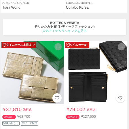
PERSONAL SHOPPER
PERSONAL SHOPPER
Tiara World
Collabo Korea
BOTTEGA VENETA
折りたたみ財布
(レディースファッション)
人気アイテムランキングを見る
タイムセール
本日まで
タイムセール
¥37,810
¥79,002
送料込
送料込
¥62,700
¥127,600
39%OFF
38%OFF
関税負担なし
スピード配送