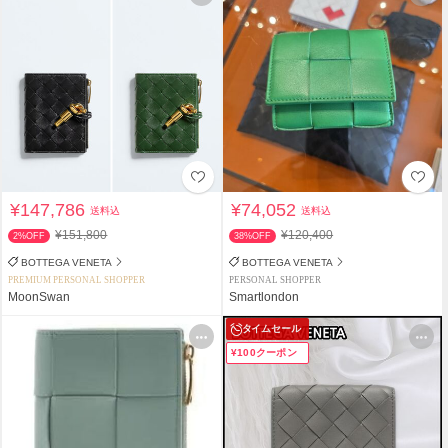
¥147,786
¥74,052
送料込
送料込
¥151,800
¥120,400
2%OFF
38%OFF
BOTTEGA VENETA
BOTTEGA VENETA
PREMIUM PERSONAL SHOPPER
PERSONAL SHOPPER
MoonSwan
Smartlondon
タイムセール
¥100クーポン