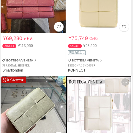
¥69,280
¥75,749
送料込
送料込
¥113,950
¥98,500
39%OFF
23%OFF
関税負担なし
BOTTEGA VENETA
BOTTEGA VENETA
PERSONAL SHOPPER
PERSONAL SHOPPER
Smartlondon
KONNECT
タイムセール