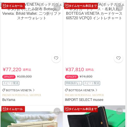
タイムセール
タイムセール
本日まで
¥77,220
¥37,810
送料込
送料込
¥108,000
¥74,800
28%OFF
49%OFF
スピード配送
関税負担なし
スピード配送
BOTTEGA VENETA
BOTTEGA VENETA
PREMIUM PERSONAL SHOPPER
PREMIUM PERSONAL SHOPPER
BuYama
IMPORT SELECT musee
タイムセール
タイムセール
本日まで