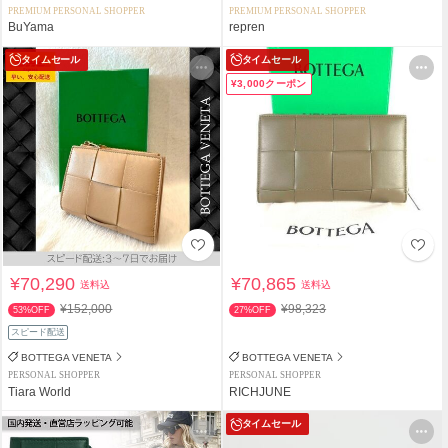
PREMIUM PERSONAL SHOPPER
PREMIUM PERSONAL SHOPPER
BuYama
repren
タイムセール
タイムセール
¥3,000クーポン
¥70,290
¥70,865
送料込
送料込
¥152,000
¥98,323
53%OFF
27%OFF
スピード配送
BOTTEGA VENETA
BOTTEGA VENETA
PERSONAL SHOPPER
PERSONAL SHOPPER
Tiara World
RICHJUNE
タイムセール