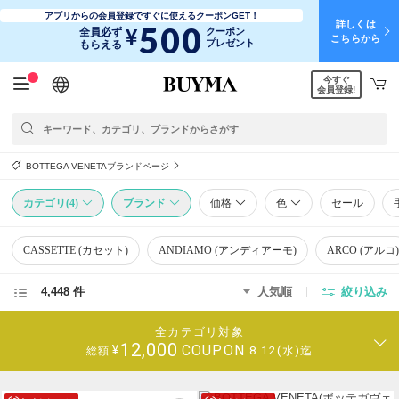
アプリからの会員登録ですぐに使えるクーポンGET！
詳しくは
500
¥
全員必ず
クーポン
こちらから
プレゼント
もらえる
今すぐ
日本語
English
简体中文
繁體中文
会員登録!
BOTTEGA VENETAブランドページ
カテゴリ(4)
ブランド
価格
色
セール
CASSETTE (カセット)
ANDIAMO (アンディアーモ)
ARCO (アルコ)
4,448 件
人気順
絞り込み
全カテゴリ対象
12,000
COUPON
¥
8.12(水)迄
総額