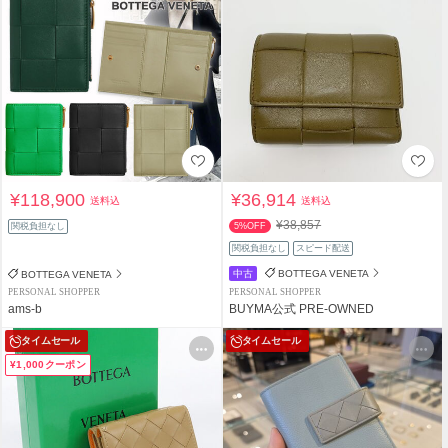
¥118,900
¥36,914
送料込
送料込
¥38,857
関税負担なし
5%OFF
関税負担なし
スピード配送
中古
BOTTEGA VENETA
BOTTEGA VENETA
PERSONAL SHOPPER
PERSONAL SHOPPER
ams-b
BUYMA公式 PRE-OWNED
タイムセール
タイムセール
¥1,000クーポン