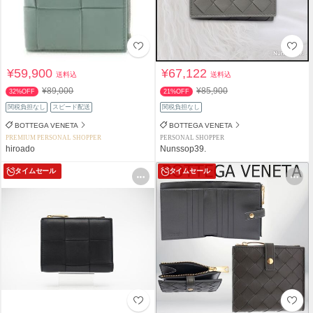
¥59,900
¥67,122
送料込
送料込
¥89,000
¥85,900
32%OFF
21%OFF
関税負担なし
スピード配送
関税負担なし
BOTTEGA VENETA
BOTTEGA VENETA
PREMIUM PERSONAL SHOPPER
PERSONAL SHOPPER
hiroado
Nunssop39.
タイムセール
タイムセール