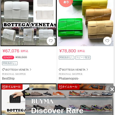
¥67,076
¥78,800
送料込
送料込
¥98,500
31%OFF
関税負担なし
スピード配送
関税負担なし
BOTTEGA VENETA
BOTTEGA VENETA
PERSONAL SHOPPER
PERSONAL SHOPPER
BestShip
Phalaenopsis-
タイムセール
タイムセール