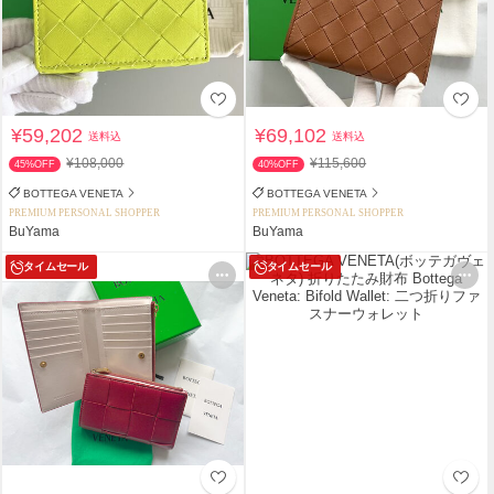
¥59,202
¥69,102
送料込
送料込
¥108,000
¥115,600
45%OFF
40%OFF
BOTTEGA VENETA
BOTTEGA VENETA
PREMIUM PERSONAL SHOPPER
PREMIUM PERSONAL SHOPPER
BuYama
BuYama
タイムセール
タイムセール