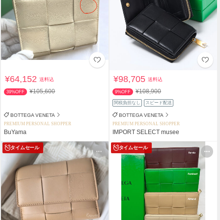
¥64,152
¥98,705
送料込
送料込
¥105,600
¥108,900
39%OFF
9%OFF
関税負担なし
スピード配送
BOTTEGA VENETA
BOTTEGA VENETA
PREMIUM PERSONAL SHOPPER
PREMIUM PERSONAL SHOPPER
BuYama
IMPORT SELECT musee
タイムセール
タイムセール