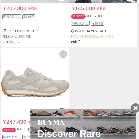
¥203,300
¥145,000
送料込
送料込
¥165,000
関税負担なし
返品補償
12%OFF
関税負担なし
返品補償
BOTTEGA VENETA
BOTTEGA VENETA
PERSONAL SHOPPER
PREMIUM PERSONAL SHOPPER
～minou～
cak C
¥247,430
送料込
¥261,000
5%OFF
関税負担なし
返品補償
スピード配送