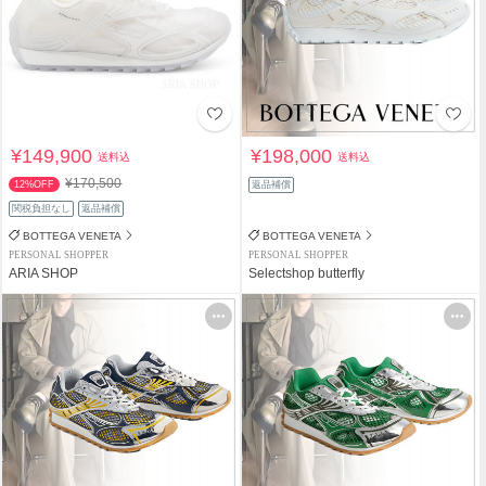
¥149,900
¥198,000
送料込
送料込
¥170,500
12%OFF
返品補償
関税負担なし
返品補償
BOTTEGA VENETA
BOTTEGA VENETA
PERSONAL SHOPPER
PERSONAL SHOPPER
ARIA SHOP
Selectshop butterfly