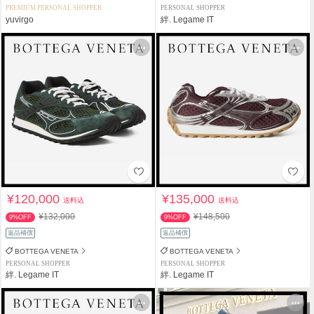
PREMIUM PERSONAL SHOPPER
PERSONAL SHOPPER
yuvirgo
絆. Legame IT
¥120,000
¥135,000
送料込
送料込
¥132,000
¥148,500
9%OFF
9%OFF
返品補償
返品補償
BOTTEGA VENETA
BOTTEGA VENETA
PERSONAL SHOPPER
PERSONAL SHOPPER
絆. Legame IT
絆. Legame IT