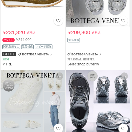
¥231,320
¥209,800
送料込
送料込
¥244,000
5%OFF
返品補償
関税負担なし
返品補償
スピード配送
BOTTEGA VENETA
BOTTEGA VENETA
SHOP
PERSONAL SHOPPER
MTRL
Selectshop butterfly