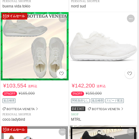
PERSONAL SHOPPER
PERSONAL SHOPPER
buena vida tokio
nord sud
タイムセール
¥103,554
¥142,200
送料込
送料込
¥165,000
¥150,000
37%OFF
5%OFF
返品補償
関税負担なし
返品補償
スピード配送
BOTTEGA VENETA
BOTTEGA VENETA
PERSONAL SHOPPER
SHOP
coco.ladybird
MTRL
タイムセール