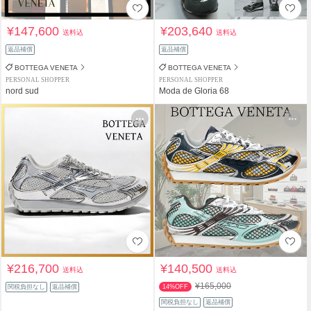
¥147,600
¥203,640
送料込
送料込
返品補償
返品補償
BOTTEGA VENETA
BOTTEGA VENETA
PERSONAL SHOPPER
PERSONAL SHOPPER
nord sud
Moda de Gloria 68
¥216,700
¥140,500
送料込
送料込
¥165,000
関税負担なし
返品補償
14%OFF
関税負担なし
返品補償