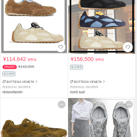
¥114,642
¥156,500
送料込
送料込
¥143,000
19%OFF
返品補償
返品補償
BOTTEGA VENETA
BOTTEGA VENETA
PERSONAL SHOPPER
PERSONAL SHOPPER
relaxvitamin
nord sud