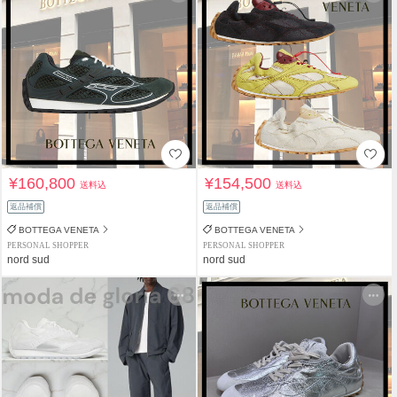
¥160,800
¥154,500
送料込
送料込
返品補償
返品補償
BOTTEGA VENETA
BOTTEGA VENETA
PERSONAL SHOPPER
PERSONAL SHOPPER
nord sud
nord sud