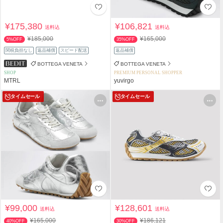
¥175,380
¥106,821
送料込
送料込
¥185,000
¥165,000
5%OFF
35%OFF
関税負担なし
返品補償
スピード配送
返品補償
BOTTEGA VENETA
BOTTEGA VENETA
SHOP
PREMIUM PERSONAL SHOPPER
MTRL
yuvirgo
タイムセール
タイムセール
¥99,000
¥128,601
送料込
送料込
¥165,000
¥186,121
40%OFF
30%OFF