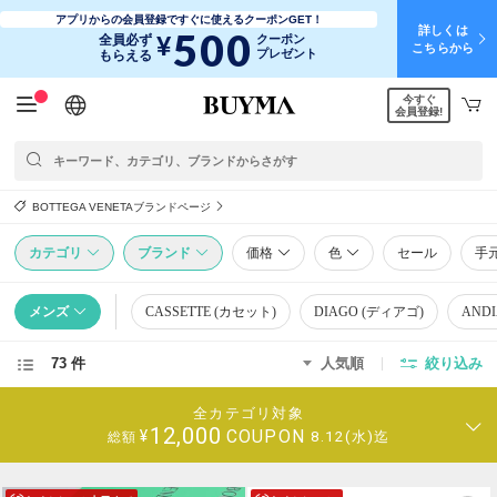
アプリからの会員登録ですぐに使えるクーポンGET！
詳しくは
500
¥
全員必ず
クーポン
こちらから
プレゼント
もらえる
今すぐ
日本語
English
简体中文
繁體中文
会員登録!
BOTTEGA VENETAブランドページ
カテゴリ
ブランド
価格
色
セール
手
メンズ
CASSETTE (カセット)
DIAGO (ディアゴ)
AND
73 件
人気順
絞り込み
全カテゴリ対象
12,000
COUPON
¥
8.12(水)迄
総額