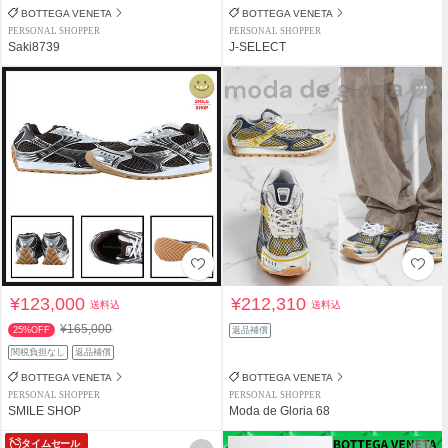
BOTTEGA VENETA
BOTTEGA VENETA
PERSONAL SHOPPER
PERSONAL SHOPPER
Saki8739
J-SELECT
¥123,000
¥212,310
送料込
送料込
¥165,000
25%OFF
返品補償
関税負担なし
返品補償
BOTTEGA VENETA
BOTTEGA VENETA
PERSONAL SHOPPER
PERSONAL SHOPPER
SMILE SHOP
Moda de Gloria 68
タイムセール