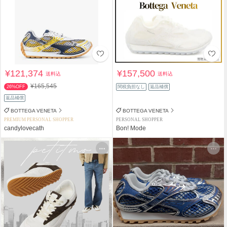
¥121,374
¥157,500
送料込
送料込
¥165,545
26%OFF
関税負担なし
返品補償
返品補償
BOTTEGA VENETA
BOTTEGA VENETA
PREMIUM PERSONAL SHOPPER
PERSONAL SHOPPER
candylovecath
Bon! Mode