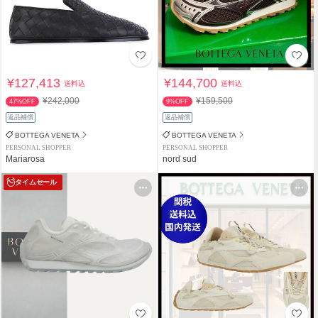
¥127,413
¥144,700
送料込
送料込
¥242,000
¥159,500
47%OFF
9%OFF
返品補償
返品補償
BOTTEGA VENETA
BOTTEGA VENETA
PERSONAL SHOPPER
PERSONAL SHOPPER
Mariarosa
nord sud
タイムセール