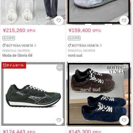
¥215,260
¥159,400
送料込
送料込
返品補償
返品補償
BOTTEGA VENETA
BOTTEGA VENETA
PERSONAL SHOPPER
PERSONAL SHOPPER
Moda de Gloria 68
nord sud
タイムセール
¥124,443
¥145,300
送料込
送料込