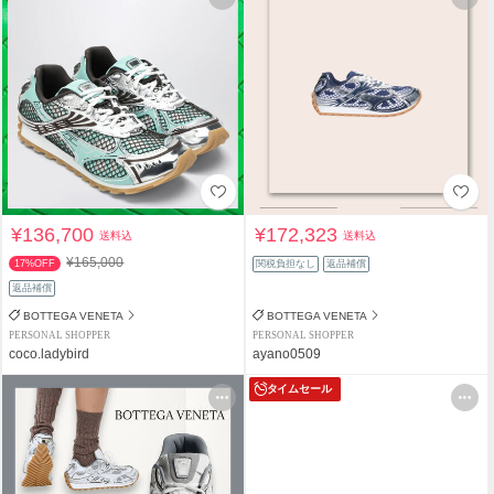
¥136,700
¥172,323
送料込
送料込
¥165,000
17%OFF
関税負担なし
返品補償
返品補償
BOTTEGA VENETA
BOTTEGA VENETA
PERSONAL SHOPPER
PERSONAL SHOPPER
coco.ladybird
ayano0509
タイムセール