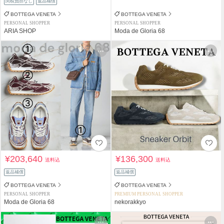
関税負担なし
返品補償
BOTTEGA VENETA
BOTTEGA VENETA
PERSONAL SHOPPER
PERSONAL SHOPPER
ARIA SHOP
Moda de Gloria 68
¥203,640
¥136,300
送料込
送料込
返品補償
返品補償
BOTTEGA VENETA
BOTTEGA VENETA
PERSONAL SHOPPER
PREMIUM PERSONAL SHOPPER
Moda de Gloria 68
nekorakkyo