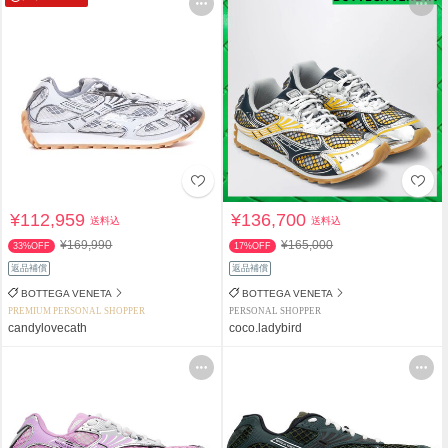
¥112,959
¥136,700
送料込
送料込
¥169,990
¥165,000
33%OFF
17%OFF
返品補償
返品補償
BOTTEGA VENETA
BOTTEGA VENETA
PREMIUM PERSONAL SHOPPER
PERSONAL SHOPPER
candylovecath
coco.ladybird