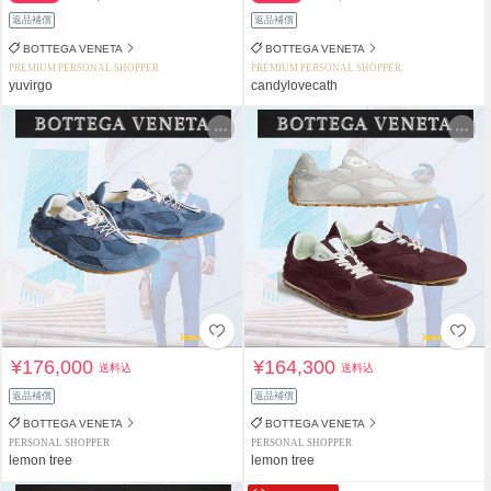
返品補償
返品補償
BOTTEGA VENETA
BOTTEGA VENETA
PREMIUM PERSONAL SHOPPER
PREMIUM PERSONAL SHOPPER
yuvirgo
candylovecath
¥176,000
¥164,300
送料込
送料込
返品補償
返品補償
BOTTEGA VENETA
BOTTEGA VENETA
PERSONAL SHOPPER
PERSONAL SHOPPER
lemon tree
lemon tree