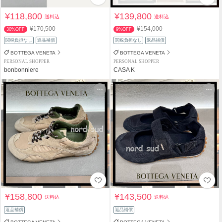
¥118,800
¥139,800
送料込
送料込
¥170,500
¥154,000
30%OFF
9%OFF
関税負担なし
返品補償
関税負担なし
返品補償
BOTTEGA VENETA
BOTTEGA VENETA
PERSONAL SHOPPER
PERSONAL SHOPPER
bonbonniere
CASA K
¥158,800
¥143,500
送料込
送料込
返品補償
返品補償