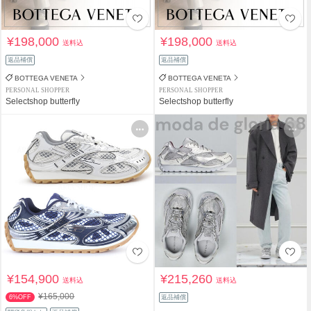
¥198,000
¥198,000
送料込
送料込
返品補償
返品補償
BOTTEGA VENETA
BOTTEGA VENETA
PERSONAL SHOPPER
PERSONAL SHOPPER
Selectshop butterfly
Selectshop butterfly
¥154,900
¥215,260
送料込
送料込
¥165,000
6%OFF
返品補償