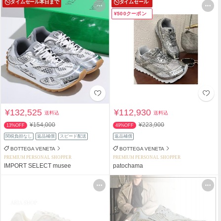
タイムセール
本日まで
タイムセール
¥500クーポン
¥132,525
¥112,930
送料込
送料込
¥154,000
¥223,900
13%OFF
49%OFF
関税負担なし
返品補償
スピード配送
返品補償
BOTTEGA VENETA
BOTTEGA VENETA
PREMIUM PERSONAL SHOPPER
PREMIUM PERSONAL SHOPPER
IMPORT SELECT musee
patochama