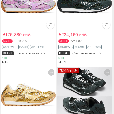
¥175,380
¥234,160
送料込
送料込
¥185,000
¥247,000
5%OFF
5%OFF
関税負担なし
返品補償
スピード配送
関税負担なし
返品補償
スピード配送
BOTTEGA VENETA
BOTTEGA VENETA
SHOP
SHOP
MTRL
MTRL
タイムセール