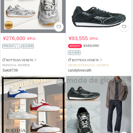
¥276,600
¥93,555
送料込
送料込
¥169,990
関税負担なし
返品補償
44%OFF
返品補償
BOTTEGA VENETA
BOTTEGA VENETA
PERSONAL SHOPPER
PREMIUM PERSONAL SHOPPER
Saki8739
candylovecath