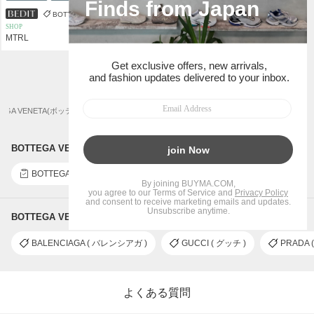
BOTTEGA VENETA
SHOP
MTRL
1
TEGA VENETA(ボッテガヴェネタ)商品一覧
メンズファッション
ORBIT(オービット)
BOTTEGA VENETA(ボッテガヴェネタ)に関連するレビュー・口コミ
BOTTEGA VENETA(ボッテガヴェネタ)
ORBIT(オービット)
BOTTEGA VENETA の関連ブランドからさがす
BALENCIAGA ( バレンシアガ )
GUCCI ( グッチ )
PRADA 
よくある質問