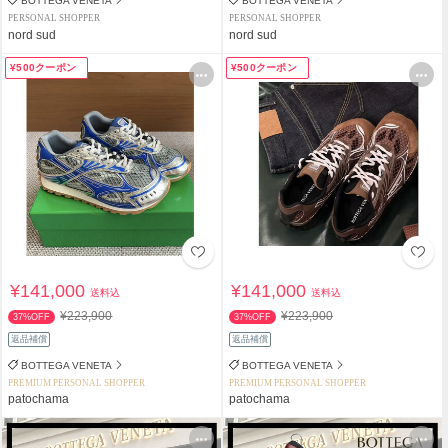
BOTTEGA VENETA
BOTTEGA VENETA
PERSONAL SHOPPER
PERSONAL SHOPPER
nord sud
nord sud
¥500クーポン
¥500クーポン
¥141,000
¥141,000
送料込
送料込
¥223,900
¥223,900
37%OFF
37%OFF
返品補償
返品補償
BOTTEGA VENETA
BOTTEGA VENETA
PREMIUM PERSONAL SHOPPER
PREMIUM PERSONAL SHOPPER
patochama
patochama