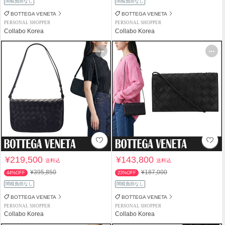
関税負担なし
関税負担なし
BOTTEGA VENETA
BOTTEGA VENETA
PERSONAL SHOPPER
PERSONAL SHOPPER
Collabo Korea
Collabo Korea
¥219,500
¥143,800
送料込
送料込
¥395,850
¥187,000
44%OFF
23%OFF
関税負担なし
関税負担なし
BOTTEGA VENETA
BOTTEGA VENETA
PERSONAL SHOPPER
PERSONAL SHOPPER
Collabo Korea
Collabo Korea