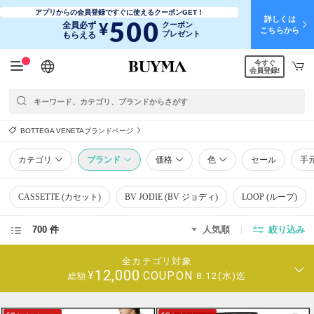
アプリからの会員登録ですぐに使えるクーポンGET！
詳しくは
500
¥
全員必ず
クーポン
こちらから
プレゼント
もらえる
今すぐ
日本語
English
简体中文
繁體中文
会員登録!
BOTTEGA VENETAブランドページ
カテゴリ
ブランド
価格
色
セール
手
CASSETTE (カセット)
BV JODIE (BV ジョディ)
LOOP (ループ)
700 件
人気順
絞り込み
全カテゴリ対象
12,000
COUPON
¥
8.12(水)迄
総額