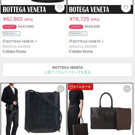
¥62,865
¥76,725
送料込
送料込
¥137,000
¥110,500
54%OFF
30%OFF
関税負担なし
関税負担なし
BOTTEGA VENETA
BOTTEGA VENETA
PERSONAL SHOPPER
PERSONAL SHOPPER
Collabo Korea
Collabo Korea
BOTTEGA VENETA
人気アイテムランキングを見る
タイムセール