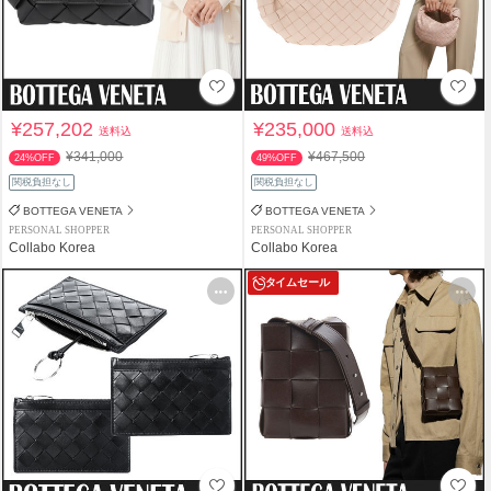
¥257,202
¥235,000
送料込
送料込
¥341,000
¥467,500
24%OFF
49%OFF
関税負担なし
関税負担なし
BOTTEGA VENETA
BOTTEGA VENETA
PERSONAL SHOPPER
PERSONAL SHOPPER
Collabo Korea
Collabo Korea
タイムセール