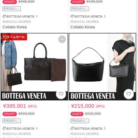
¥346,500
¥198,500
43%OFF
41%OFF
関税負担なし
関税負担なし
BOTTEGA VENETA
BOTTEGA VENETA
PERSONAL SHOPPER
PERSONAL SHOPPER
Collabo Korea
Collabo Korea
タイムセール
¥395,901
¥215,000
送料込
送料込
¥594,000
¥220,000
33%OFF
2%OFF
関税負担なし
関税負担なし
BOTTEGA VENETA
BOTTEGA VENETA
PERSONAL SHOPPER
PERSONAL SHOPPER