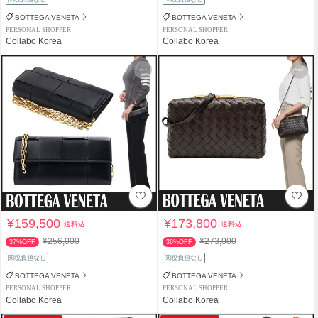
BOTTEGA VENETA
BOTTEGA VENETA
PERSONAL SHOPPER
PERSONAL SHOPPER
Collabo Korea
Collabo Korea
¥159,500
¥173,800
送料込
送料込
¥256,000
¥273,000
37%OFF
36%OFF
関税負担なし
関税負担なし
BOTTEGA VENETA
BOTTEGA VENETA
PERSONAL SHOPPER
PERSONAL SHOPPER
Collabo Korea
Collabo Korea