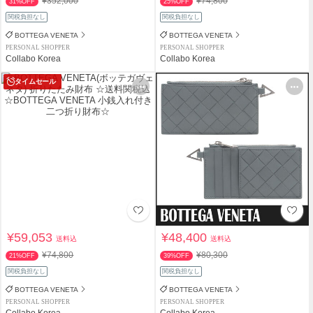
¥352,000
¥74,800
31%OFF
25%OFF
関税負担なし
関税負担なし
BOTTEGA VENETA
BOTTEGA VENETA
PERSONAL SHOPPER
PERSONAL SHOPPER
Collabo Korea
Collabo Korea
タイムセール
¥59,053
¥48,400
送料込
送料込
¥74,800
¥80,300
21%OFF
39%OFF
関税負担なし
関税負担なし
BOTTEGA VENETA
BOTTEGA VENETA
PERSONAL SHOPPER
PERSONAL SHOPPER
Collabo Korea
Collabo Korea