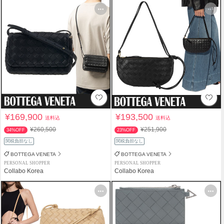
¥169,900
¥193,500
送料込
送料込
¥260,500
¥251,900
34%OFF
23%OFF
関税負担なし
関税負担なし
BOTTEGA VENETA
BOTTEGA VENETA
PERSONAL SHOPPER
PERSONAL SHOPPER
Collabo Korea
Collabo Korea