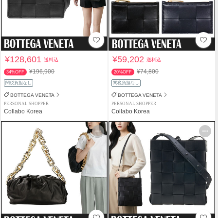
¥128,601
¥59,202
送料込
送料込
¥196,900
¥74,800
34%OFF
20%OFF
関税負担なし
関税負担なし
BOTTEGA VENETA
BOTTEGA VENETA
PERSONAL SHOPPER
PERSONAL SHOPPER
Collabo Korea
Collabo Korea