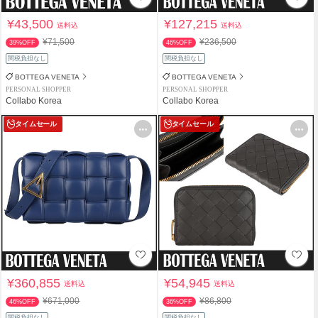
¥43,500
¥127,215
送料込
送料込
¥71,500
¥236,500
39%OFF
46%OFF
関税負担なし
関税負担なし
BOTTEGA VENETA
BOTTEGA VENETA
PERSONAL SHOPPER
PERSONAL SHOPPER
Collabo Korea
Collabo Korea
タイムセール
タイムセール
¥360,855
¥54,945
送料込
送料込
¥671,000
¥86,800
46%OFF
36%OFF
関税負担なし
関税負担なし