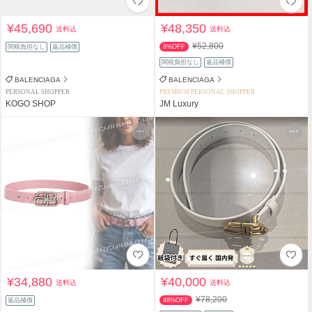
¥45,690
¥48,350
送料込
送料込
¥52,800
関税負担なし
返品補償
8%OFF
関税負担なし
返品補償
BALENCIAGA
BALENCIAGA
PERSONAL SHOPPER
PREMIUM PERSONAL SHOPPER
KOGO SHOP
JM Luxury
¥34,880
¥40,000
送料込
送料込
¥78,200
返品補償
48%OFF