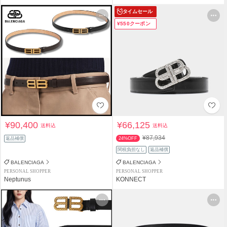
タイムセール
¥550クーポン
¥90,400
¥66,125
送料込
送料込
¥87,934
返品補償
24%OFF
関税負担なし
返品補償
BALENCIAGA
BALENCIAGA
PERSONAL SHOPPER
PERSONAL SHOPPER
Neptunus
KONNECT