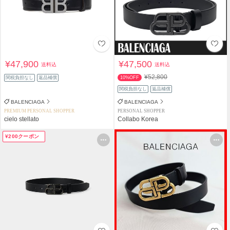
¥47,900
¥47,500
送料込
送料込
¥52,800
関税負担なし
返品補償
10%OFF
関税負担なし
返品補償
BALENCIAGA
BALENCIAGA
PREMIUM PERSONAL SHOPPER
PERSONAL SHOPPER
cielo stellato
Collabo Korea
¥200クーポン