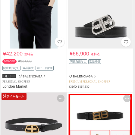
¥42,200
¥66,900
送料込
送料込
¥53,000
20%OFF
関税負担なし
返品補償
関税負担なし
返品補償
スピード配送
BALENCIAGA
BALENCIAGA
PERSONAL SHOPPER
PREMIUM PERSONAL SHOPPER
London Market
cielo stellato
タイムセール