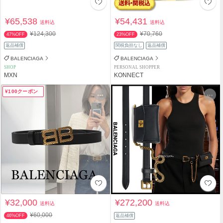
¥65,538
¥54,431
送料込
送料込
¥124,300
¥70,760
47%OFF
23%OFF
返品補償
関税負担なし
返品補償
BALENCIAGA
BALENCIAGA
SHOP
PERSONAL SHOPPER
MXN
KONNECT
¥100クーポン
¥32,000
¥272,200
送料込
送料込
¥60,000
46%OFF
返品補償