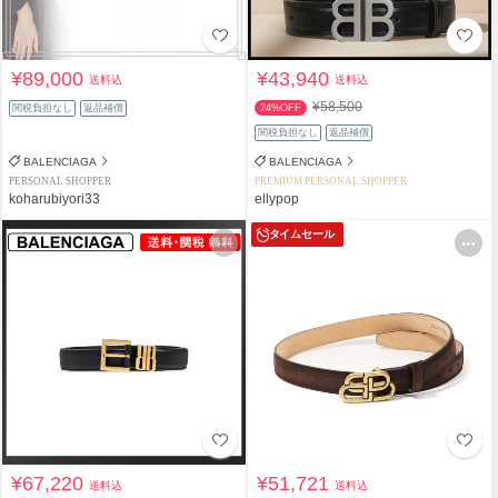
¥89,000
¥43,940
送料込
送料込
¥58,500
関税負担なし
返品補償
24%OFF
関税負担なし
返品補償
BALENCIAGA
BALENCIAGA
PERSONAL SHOPPER
PREMIUM PERSONAL SHOPPER
koharubiyori33
ellypop
タイムセール
¥67,220
¥51,721
送料込
送料込