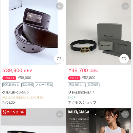
¥39,900
¥48,700
送料込
送料込
¥59,000
¥52,800
32%OFF
7%OFF
関税負担なし
返品補償
スピード配送
関税負担なし
返品補償
BALENCIAGA
BALENCIAGA
PREMIUM PERSONAL SHOPPER
SHOP
hiroado
アクセスショップ
タイムセール