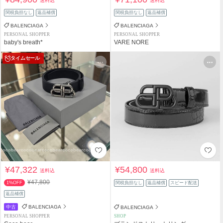
送料込
送料込
関税負担なし
返品補償
関税負担なし
返品補償
BALENCIAGA
BALENCIAGA
PERSONAL SHOPPER
PERSONAL SHOPPER
baby's breath*
VARE NORE
タイムセール
¥47,322
¥54,800
送料込
送料込
¥47,800
1%OFF
関税負担なし
返品補償
スピード配送
返品補償
中古
BALENCIAGA
BALENCIAGA
PERSONAL SHOPPER
SHOP