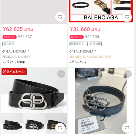
¥62,835
¥31,660
送料込
送料込
¥72,867
¥52,800
13%OFF
40%OFF
返品補償
関税負担なし
返品補償
BALENCIAGA
BALENCIAGA
PERSONAL SHOPPER
PREMIUM PERSONAL SHOPPER
もりたけshop
JM Luxury
タイムセール