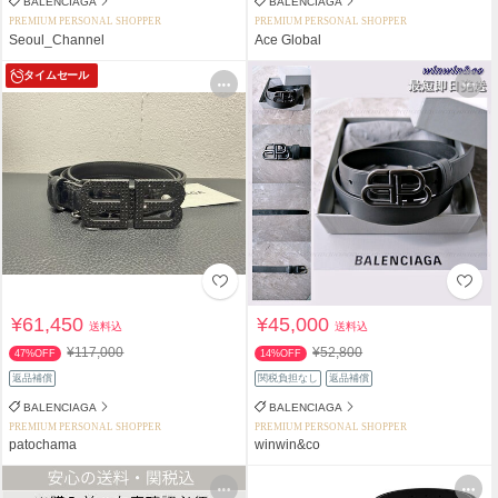
BALENCIAGA
BALENCIAGA
PREMIUM PERSONAL SHOPPER
PREMIUM PERSONAL SHOPPER
Seoul_Channel
Ace Global
タイムセール
¥61,450
¥45,000
送料込
送料込
¥117,000
¥52,800
47%OFF
14%OFF
返品補償
関税負担なし
返品補償
BALENCIAGA
BALENCIAGA
PREMIUM PERSONAL SHOPPER
PREMIUM PERSONAL SHOPPER
patochama
winwin&co