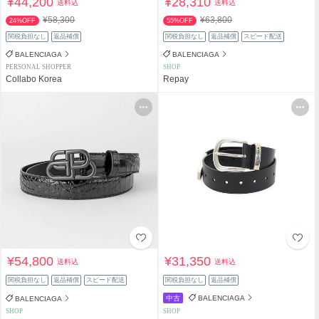
¥44,200
¥28,310
送料込
送料込
¥58,300
¥63,800
24%OFF
55%OFF
関税負担なし
返品補償
関税負担なし
返品補償
スピード配送
BALENCIAGA
BALENCIAGA
PERSONAL SHOPPER
SHOP
Collabo Korea
Repay
¥54,800
¥31,350
送料込
送料込
関税負担なし
返品補償
スピード配送
関税負担なし
返品補償
中古
BALENCIAGA
BALENCIAGA
SHOP
SHOP