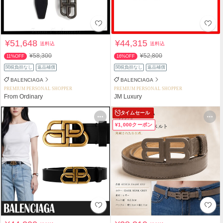
¥51,648
¥44,315
送料込
送料込
¥58,300
¥52,800
11%OFF
16%OFF
関税負担なし
返品補償
関税負担なし
返品補償
BALENCIAGA
BALENCIAGA
PREMIUM PERSONAL SHOPPER
PREMIUM PERSONAL SHOPPER
From Ordinary
JM Luxury
タイムセール
¥1,000クーポン