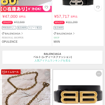
¥47,000
¥57,717
送料込
送料込
¥72,500
¥111,200
35%OFF
48%OFF
関税負担なし
返品補償
スピード配送
返品補償
BALENCIAGA
BALENCIAGA
PERSONAL SHOPPER
SHOP
OPULENCE
MXN
BALENCIAGA
ベルト
(レディースファッション)
人気アイテムランキングを見る
タイムセール