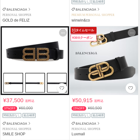
関税負担なし
返品補償
BALENCIAGA
BALENCIAGA
PERSONAL SHOPPER
PREMIUM PERSONAL SHOPPER
GOLD de FELIZ
winwin&co
タイムセール
¥300クーポン
¥37,500
¥50,915
送料込
送料込
¥60,000
¥60,500
37%OFF
15%OFF
関税負担なし
返品補償
関税負担なし
返品補償
BALENCIAGA
BALENCIAGA
PERSONAL SHOPPER
PERSONAL SHOPPER
SMILE SHOP
Luxmall