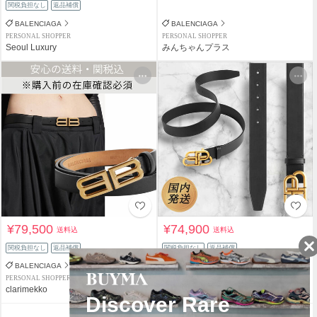
関税負担なし
返品補償
BALENCIAGA
BALENCIAGA
PERSONAL SHOPPER
PERSONAL SHOPPER
Seoul Luxury
みんちゃんプラス
¥79,500
¥74,900
送料込
送料込
関税負担なし
返品補償
関税負担なし
返品補償
BALENCIAGA
BALENCIAGA
PERSONAL SHOPPER
PERSONAL SHOPPER
clarimekko
baby's breath*
¥440クーポン