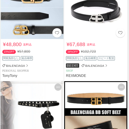
¥48,800
¥67,688
送料込
送料込
¥57,800
¥102,723
15%OFF
34%OFF
関税負担なし
返品補償
関税負担なし
返品補償
スピード配送
BALENCIAGA
BALENCIAGA
PERSONAL SHOPPER
SHOP
TonyTony
REXMONDE