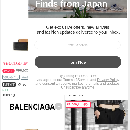
¥90,160
¥44,309
送料込
送料込
¥96,533
¥66,630
6%OFF
33%OFF
関税負担なし
返品補償
スピード配送
関税負担なし
返品補償
BALENCIAGA
BALENCIAGA
SHOP
PERSONAL SHOPPER
fetching
KONNECT
¥1,000クーポン