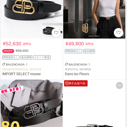
¥52,630
¥49,800
送料込
送料込
¥58,300
9%OFF
関税負担なし
返品補償
関税負担なし
返品補償
スピード配送
BALENCIAGA
BALENCIAGA
PREMIUM PERSONAL SHOPPER
PERSONAL SHOPPER
IMPORT SELECT musee
Dans les Fleurs
タイムセール