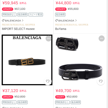
¥59,945
¥44,800
送料込
送料込
¥67,100
¥95,800
10%OFF
53%OFF
関税負担なし
返品補償
スピード配送
返品補償
BALENCIAGA
BALENCIAGA
PREMIUM PERSONAL SHOPPER
PREMIUM PERSONAL SHOPPER
IMPORT SELECT musee
BuYama
¥37,120
¥49,700
送料込
送料込
¥52,800
¥52,800
29%OFF
5%OFF
関税負担なし
返品補償
関税負担なし
返品補償