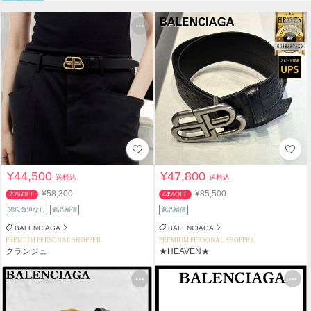
¥44,500
¥47,800
送料込
送料込
¥58,300
¥85,500
23%OFF
44%OFF
関税負担なし
返品補償
返品補償
BALENCIAGA
BALENCIAGA
PREMIUM PERSONAL SHOPPER
PREMIUM PERSONAL SHOPPER
クランジュ
★HEAVEN★