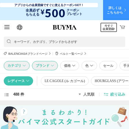
アプリからの会員登録ですぐに使えるクーポンGET！
詳しくは
500
¥
全員必ず
クーポン
こちらから
プレゼント
もらえる
今すぐ
日本語
English
简体中文
繁體中文
会員登録!
BALENCIAGAブランドページ
ベルト一覧ページ
カテゴリ
ブランド
価格
色
セール
手
レディース
LE CAGOLE (ル カゴール)
HOURGLASS (アワ
488 件
人気順
絞り込み