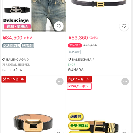
¥84,500
¥53,360
送料込
送料込
¥76,454
関税負担なし
返品補償
30%OFF
返品補償
BALENCIAGA
BALENCIAGA
PERSONAL SHOPPER
SHOP
nanairo flow
GUHADA
タイムセール
タイムセール
¥550クーポン