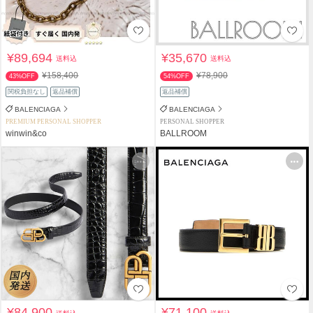
¥89,694
¥35,670
送料込
送料込
¥158,400
¥78,900
43%OFF
54%OFF
関税負担なし
返品補償
返品補償
BALENCIAGA
BALENCIAGA
PREMIUM PERSONAL SHOPPER
PERSONAL SHOPPER
winwin&co
BALLROOM
¥84,900
¥71,100