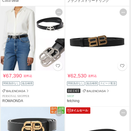
Coco bear
ブランドストリートリング
¥67,390
¥62,530
送料込
送料込
関税負担なし
返品補償
関税負担なし
返品補償
スピード配送
BALENCIAGA
BALENCIAGA
PERSONAL SHOPPER
SHOP
ROMAONDA
fetching
タイムセール