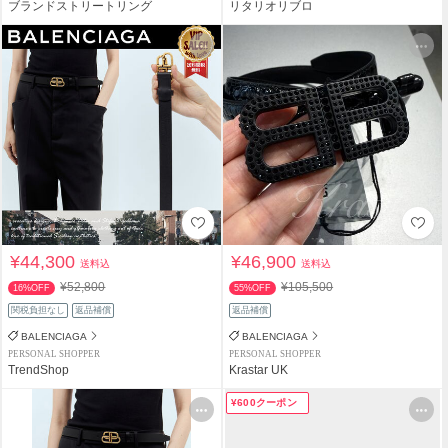
ブランドストリートリング
リタリオリブロ
¥44,300
¥46,900
送料込
送料込
¥52,800
¥105,500
16%OFF
55%OFF
関税負担なし
返品補償
返品補償
BALENCIAGA
BALENCIAGA
PERSONAL SHOPPER
PERSONAL SHOPPER
TrendShop
Krastar UK
¥600クーポン