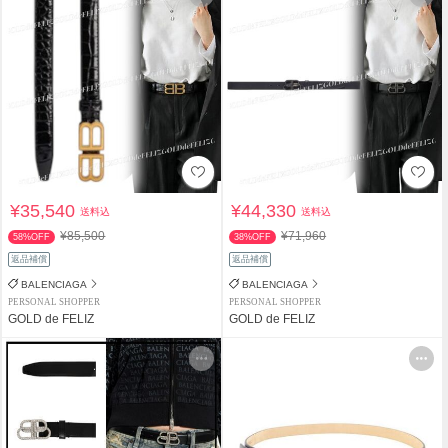
¥35,540
¥44,330
送料込
送料込
¥85,500
¥71,960
58%OFF
38%OFF
返品補償
返品補償
BALENCIAGA
BALENCIAGA
PERSONAL SHOPPER
PERSONAL SHOPPER
GOLD de FELIZ
GOLD de FELIZ