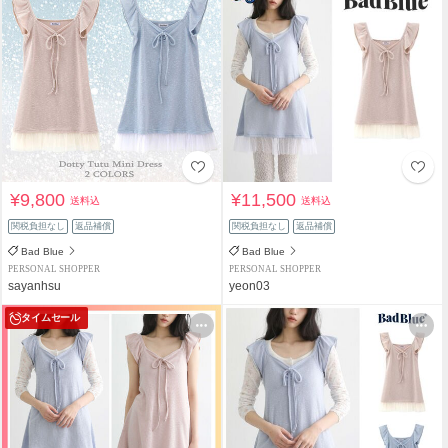
¥9,800
¥11,500
送料込
送料込
関税負担なし
返品補償
関税負担なし
返品補償
Bad Blue
Bad Blue
PERSONAL SHOPPER
PERSONAL SHOPPER
sayanhsu
yeon03
タイムセール