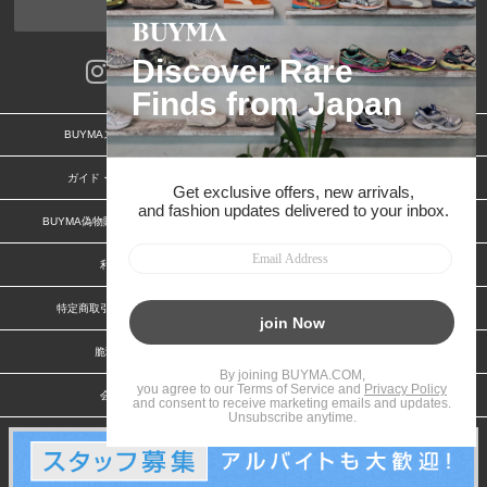
ページトップへ
BUYMAスタートガイド
安心への取り組み
ガイド・お問い合わせ
かんたん購入ガイド
BUYMA偽物販売防止の取り組み
BUYMA CARD
利用規約
プライバシー
特定商取引法に関する表記
お客様情報の外部送信について
脆弱性報告
お知らせ(PCサイト)
会社案内
スタッフ募集