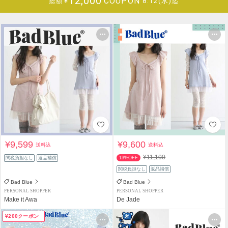
12,000
COUPON
¥
8.12(水)迄
総額
¥9,599
¥9,600
送料込
送料込
¥11,100
関税負担なし
返品補償
13%OFF
関税負担なし
返品補償
Bad Blue
Bad Blue
PERSONAL SHOPPER
PERSONAL SHOPPER
Make it Awa
De Jade
¥200クーポン