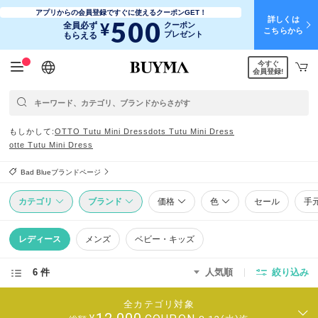
アプリからの会員登録ですぐに使えるクーポンGET！
詳しくは
500
¥
全員必ず
クーポン
こちらから
プレゼント
もらえる
今すぐ
日本語
English
简体中文
繁體中文
会員登録!
もしかして
OTTO Tutu Mini Dress
dots Tutu Mini Dress
otte Tutu Mini Dress
Bad Blueブランドページ
カテゴリ
ブランド
価格
色
セール
手
レディース
メンズ
ベビー・キッズ
6 件
人気順
絞り込み
全カテゴリ対象