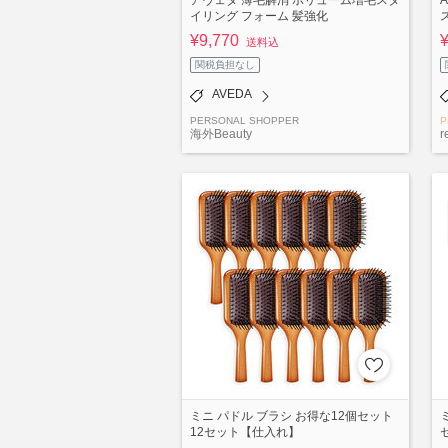
イリング フォーム 髪強化
¥9,770
送料込
関税負担なし
AVEDA
PERSONAL SHOPPER
P
海外Beauty
r
ミニ パドル ブラシ お得な12個セット
12セット【仕入れ】