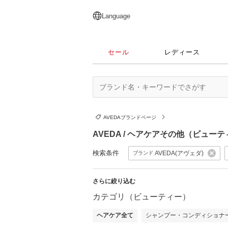
English
日本語
简体中文
繁體中文
Language
セール
レディース
AVEDAブランドページ
AVEDA / ヘアケアその他（ビュー
検索条件
AVEDA(アヴェダ)
ブランド
さらに絞り込む
カテゴリ（ビューティー）
ヘアケア全て
シャンプー・コンディショナ