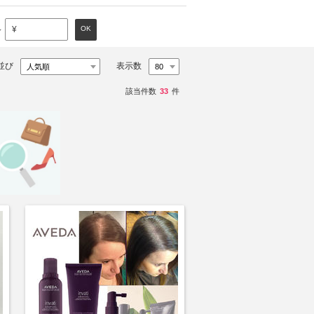
～
OK
¥
並び
表示数
該当件数
33
件