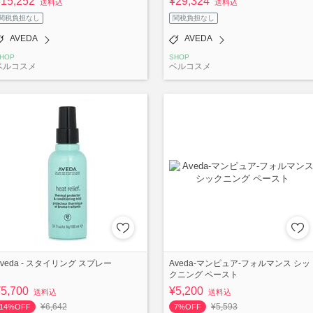
¥15,252
¥29,324
送料込
送料込
関税負担なし
関税負担なし
AVEDA
AVEDA
HOP
SHOP
ベルコスメ
ベルコスメ
Aveda - スタイリング スプレー
Aveda-マンピュア-フォルマンス シッ
クニング ペースト
¥5,700
¥5,200
送料込
送料込
¥6,642
¥5,593
14%OFF
7%OFF