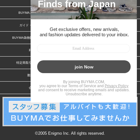
BUYMAスタートガイド
安心への取り組み
ガイド・お問い合わせ
かんたん購入ガイド
BUYMA偽物販売防止の取り組み
BUYMA CARD
利用規約
プライバシー
特定商取引法に関する表記
お客様情報の外部送信について
脆弱性報告
お知らせ(PCサイト)
会社案内
スタッフ募集
©2005 Enigmo Inc. All rights reserved.