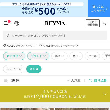
アプリからの会員登録ですぐに使えるクーポンGET！
詳しくは
500
¥
全員必ず
クーポン
こちらから
プレゼント
もらえる
今すぐ
日本語
English
简体中文
繁體中文
会員登録!
ASCLOブランドページ
ショルダーバッグ一覧ページ
カテゴリ
ブランド
価格
色
セール
手
レディース
メンズ
16 件
人気順
絞り込み
全カテゴリ対象
12,000
COUPON
¥
8.12(水)迄
総額