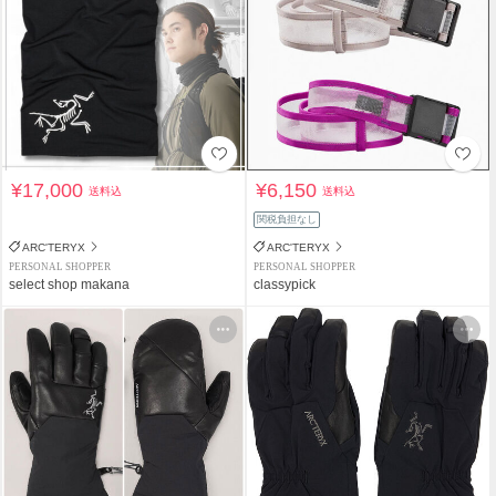
¥17,000
¥6,150
送料込
送料込
関税負担なし
ARC'TERYX
ARC'TERYX
PERSONAL SHOPPER
PERSONAL SHOPPER
select shop makana
classypick