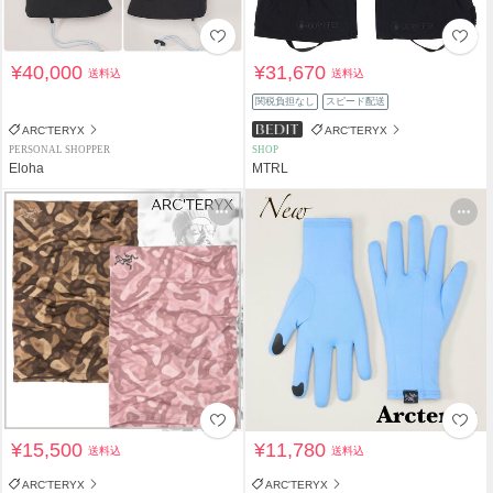
¥40,000
¥31,670
送料込
送料込
関税負担なし
スピード配送
ARC'TERYX
ARC'TERYX
PERSONAL SHOPPER
SHOP
Eloha
MTRL
¥15,500
¥11,780
送料込
送料込
ARC'TERYX
ARC'TERYX