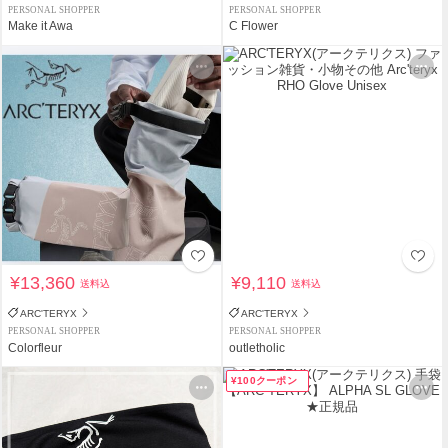
PERSONAL SHOPPER
PERSONAL SHOPPER
Make it Awa
C Flower
¥13,360
¥9,110
送料込
送料込
ARC'TERYX
ARC'TERYX
PERSONAL SHOPPER
PERSONAL SHOPPER
Colorfleur
outletholic
¥100クーポン