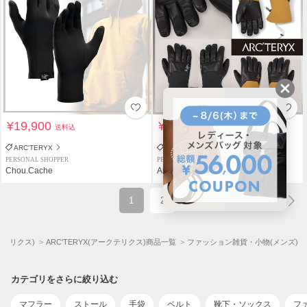
¥19,900
¥40,960
送料込
送料込
ARC'TERYX
ARC'TERYX
PERSONAL SHOPPER
PERSONAL SHOPPER
Chou.Cache
Abulicious
1
2
ークテリクス)
ARC'TERYX(アークテリクス)商品一覧
ファッション雑貨・小物(メンズ)
カテゴリをさらに絞り込む
マフラー
ストール
手袋
ベルト
靴下・ソックス
フ