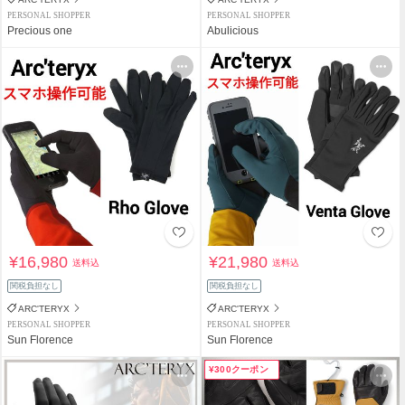
PERSONAL SHOPPER
PERSONAL SHOPPER
Precious one
Abulicious
¥16,980
¥21,980
送料込
送料込
関税負担なし
関税負担なし
ARC'TERYX
ARC'TERYX
PERSONAL SHOPPER
PERSONAL SHOPPER
Sun Florence
Sun Florence
¥300クーポン