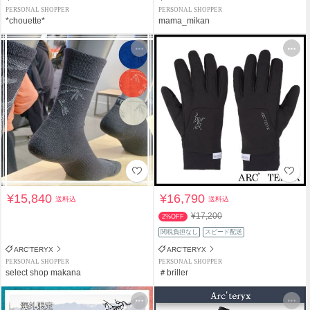
PERSONAL SHOPPER
PERSONAL SHOPPER
*chouette*
mama_mikan
¥15,840
¥16,790
送料込
送料込
¥17,200
2%OFF
関税負担なし
スピード配送
ARC'TERYX
ARC'TERYX
PERSONAL SHOPPER
PERSONAL SHOPPER
select shop makana
＃briller