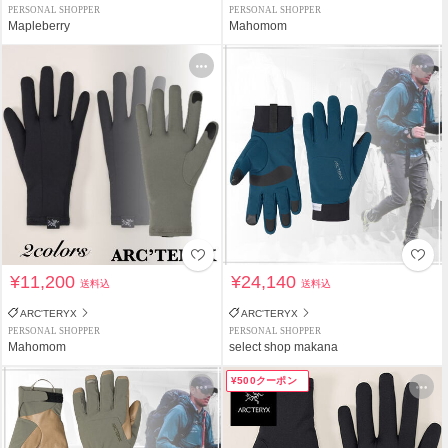
PERSONAL SHOPPER
PERSONAL SHOPPER
Mapleberry
Mahomom
¥11,200
¥24,140
送料込
送料込
ARC'TERYX
ARC'TERYX
PERSONAL SHOPPER
PERSONAL SHOPPER
Mahomom
select shop makana
¥500クーポン