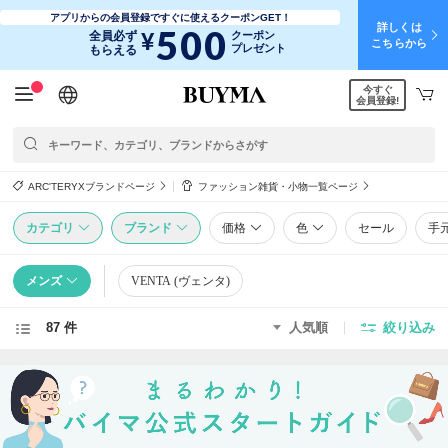
アプリからの会員登録ですぐに使えるクーポンGET！
詳しくは
500
¥
全員必ず
クーポン
こちらから
プレゼント
もらえる
今すぐ
日本語
English
简体中文
繁體中文
会員登録!
ARC'TERYXブランドページ
ファッション雑貨・小物一覧ページ
カテゴリ
ブランド
価格
色
セール
手
メンズ
VENTA (ヴェンタ)
87 件
人気順
絞り込み