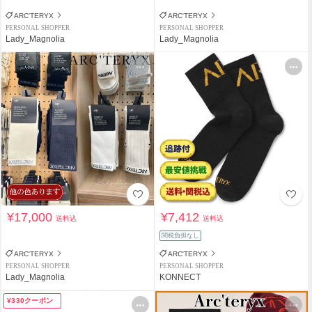
ARC'TERYX
ARC'TERYX
PERSONAL SHOPPER
PERSONAL SHOPPER
Lady_Magnolia
Lady_Magnolia
¥17,000
¥7,412
送料込
送料込
関税負担なし
ARC'TERYX
ARC'TERYX
PERSONAL SHOPPER
PERSONAL SHOPPER
Lady_Magnolia
KONNECT
¥330クーポン