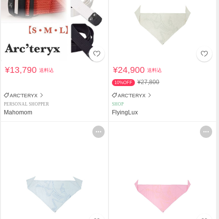
¥13,790
¥24,900
送料込
送料込
¥27,800
10%OFF
ARC'TERYX
ARC'TERYX
PERSONAL SHOPPER
SHOP
Mahomom
FlyingLux