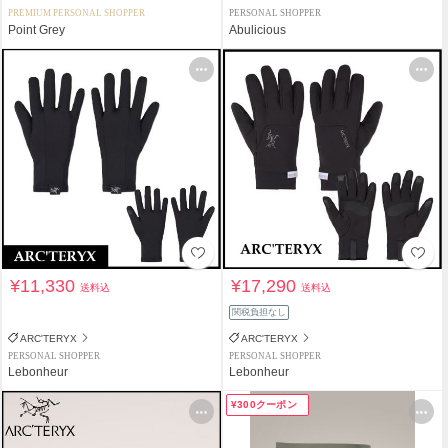
PREMIUM PERSONAL SHOPPER
PERSONAL SHOPPER
Point Grey
Abulicious
¥11,330
¥17,290
送料込
送料込
関税負担なし
ARC'TERYX
ARC'TERYX
PERSONAL SHOPPER
PERSONAL SHOPPER
Lebonheur
Lebonheur
¥300クーポン