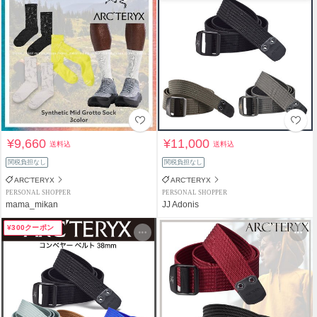
¥9,660
¥11,000
送料込
送料込
関税負担なし
関税負担なし
ARC'TERYX
ARC'TERYX
PERSONAL SHOPPER
PERSONAL SHOPPER
mama_mikan
JJ Adonis
¥300クーポン