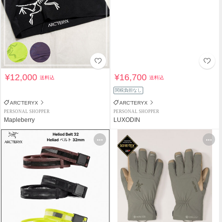
¥12,000
¥16,700
送料込
送料込
関税負担なし
ARC'TERYX
ARC'TERYX
PERSONAL SHOPPER
PERSONAL SHOPPER
Mapleberry
LUXODIN