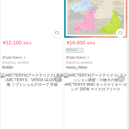
¥12,100
¥16,600
送料込
送料込
関税負担なし
ARC'TERYX
ARC'TERYX
PERSONAL SHOPPER
PERSONAL SHOPPER
Bo&Bo
mama_mikan