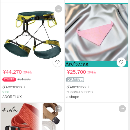
¥44,270
¥25,700
送料込
送料込
¥61,220
27%OFF
関税負担なし
ARC'TERYX
ARC'TERYX
SHOP
PERSONAL SHOPPER
ADORELUX
a.shape