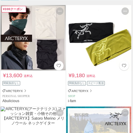
¥300クーポン
¥13,600
¥9,180
送料込
送料込
関税負担なし
関税負担なし
スピード配送
ARC'TERYX
ARC'TERYX
PERSONAL SHOPPER
SHOP
Abulicious
i-fam