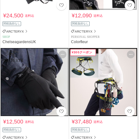
¥24,500
¥12,090
送料込
送料込
関税負担なし
関税負担なし
ARC'TERYX
ARC'TERYX
SHOP
PERSONAL SHOPPER
ChelseagardensUK
Colorfleur
¥300クーポン
¥12,500
¥37,480
送料込
送料込
関税負担なし
関税負担なし
ARC'TERYX
ARC'TERYX