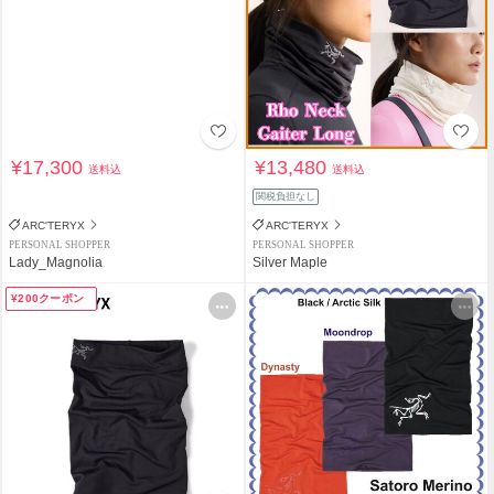
¥17,300
¥13,480
送料込
送料込
関税負担なし
ARC'TERYX
ARC'TERYX
PERSONAL SHOPPER
PERSONAL SHOPPER
Lady_Magnolia
Silver Maple
¥200クーポン