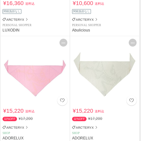
¥16,360
¥10,600
送料込
送料込
関税負担なし
関税負担なし
ARC'TERYX
ARC'TERYX
PERSONAL SHOPPER
PERSONAL SHOPPER
LUXODIN
Abulicious
¥15,220
¥15,220
送料込
送料込
¥17,200
¥17,200
11%OFF
11%OFF
ARC'TERYX
ARC'TERYX
SHOP
SHOP
ADORELUX
ADORELUX