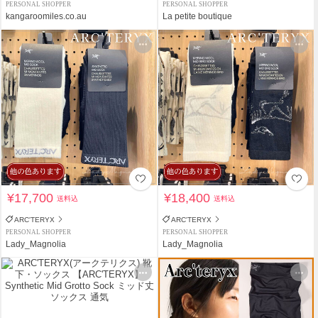
PERSONAL SHOPPER
PERSONAL SHOPPER
kangaroomiles.co.au
La petite boutique
¥17,700
¥18,400
送料込
送料込
ARC'TERYX
ARC'TERYX
PERSONAL SHOPPER
PERSONAL SHOPPER
Lady_Magnolia
Lady_Magnolia