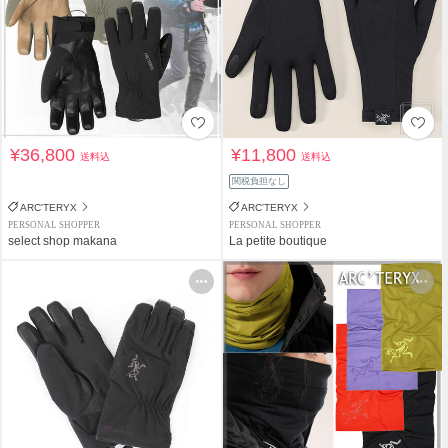
¥36,800
¥11,800
送料込
送料込
関税負担なし
ARC'TERYX
ARC'TERYX
PERSONAL SHOPPER
PERSONAL SHOPPER
select shop makana
La petite boutique