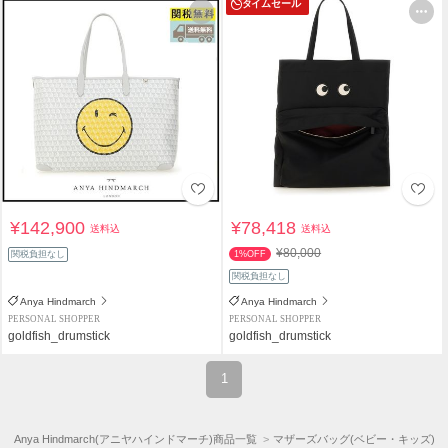
タイムセール
¥142,900
¥78,418
送料込
送料込
¥80,000
関税負担なし
1%OFF
関税負担なし
Anya Hindmarch
Anya Hindmarch
PERSONAL SHOPPER
PERSONAL SHOPPER
goldfish_drumstick
goldfish_drumstick
1
Anya Hindmarch(アニヤハインドマーチ)商品一覧
マザーズバッグ(ベビー・キッズ)