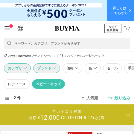
アプリからの会員登録ですぐに使えるクーポンGET！
詳しくは
500
¥
全員必ず
クーポン
こちらから
プレゼント
もらえる
今すぐ
日本語
English
简体中文
繁體中文
会員登録!
Anya Hindmarchブランドページ
バッグ・カバン一覧ページ
カテゴリ
ブランド
価格
色
セール
手
レディース
ベビー・キッズ
2 件
人気順
絞り込み
全カテゴリ対象
12,000
COUPON
¥
8.12(水)迄
総額