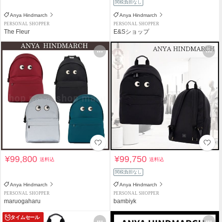
関税負担なし
Anya Hindmarch
Anya Hindmarch
PERSONAL SHOPPER
PERSONAL SHOPPER
The Fleur
E&Sショップ
¥99,800
¥99,750
送料込
送料込
関税負担なし
Anya Hindmarch
Anya Hindmarch
PERSONAL SHOPPER
PERSONAL SHOPPER
maruogaharu
bambiyk
タイムセール