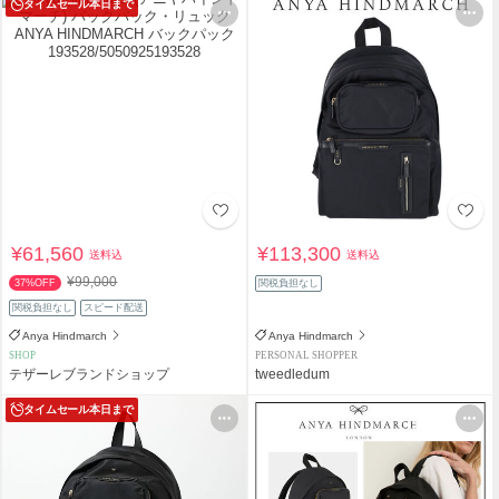
タイムセール
本日まで
¥61,560
¥113,300
送料込
送料込
¥99,000
37%OFF
関税負担なし
関税負担なし
スピード配送
Anya Hindmarch
Anya Hindmarch
SHOP
PERSONAL SHOPPER
テザーレブランドショップ
tweedledum
タイムセール
本日まで