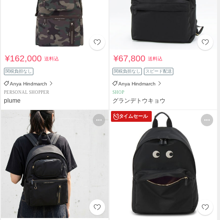
¥162,000
¥67,800
送料込
送料込
関税負担なし
関税負担なし
スピード配送
Anya Hindmarch
Anya Hindmarch
PERSONAL SHOPPER
SHOP
plume
グランデトウキョウ
タイムセール