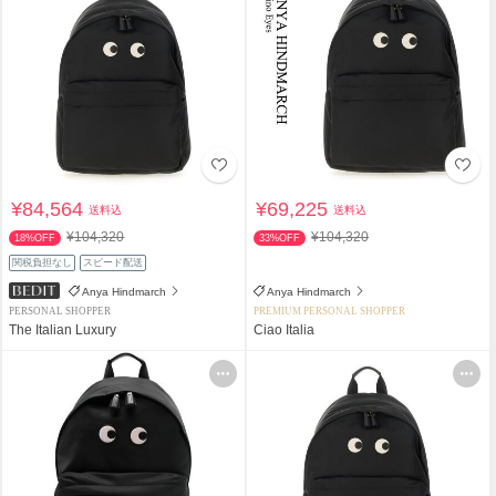
¥84,564
¥69,225
送料込
送料込
¥104,320
¥104,320
18%OFF
33%OFF
関税負担なし
スピード配送
Anya Hindmarch
Anya Hindmarch
PERSONAL SHOPPER
PREMIUM PERSONAL SHOPPER
The Italian Luxury
Ciao Italia