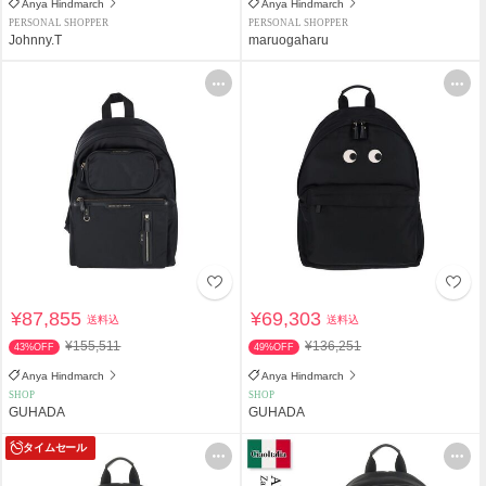
Anya Hindmarch
Anya Hindmarch
PERSONAL SHOPPER
PERSONAL SHOPPER
Johnny.T
maruogaharu
¥87,855
¥69,303
送料込
送料込
¥155,511
¥136,251
43%OFF
49%OFF
Anya Hindmarch
Anya Hindmarch
SHOP
SHOP
GUHADA
GUHADA
タイムセール