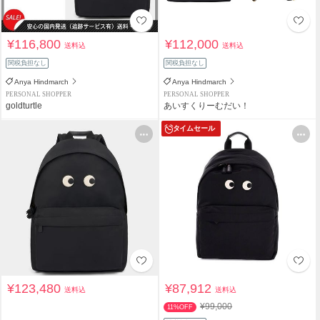
¥116,800
¥112,000
送料込
送料込
関税負担なし
関税負担なし
Anya Hindmarch
Anya Hindmarch
PERSONAL SHOPPER
PERSONAL SHOPPER
goldturtle
あいすくりーむだい！
タイムセール
¥123,480
¥87,912
送料込
送料込
¥99,000
11%OFF