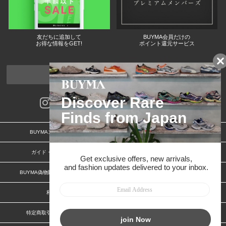
友だちに追加して
BUYMA会員だけの
お得な情報をGET!
ポイント還元サービス
ページトップへ
BUYMAスタートガイド
安心への取り組み
ガイド・お問い合わせ
かんたん購入ガイド
BUYMA偽物販売防止の取り組み
BUYMA CARD
利用規約
プライバシー
特定商取引法に関する表記
お客様情報の外部送信について