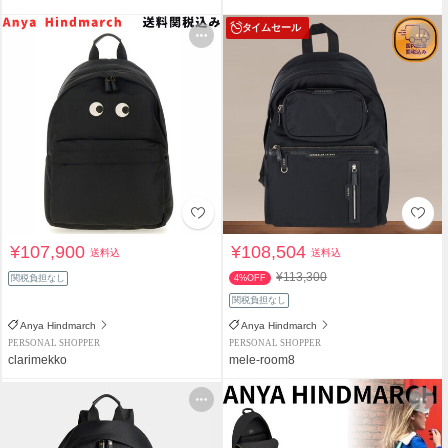
タイムセール
¥107,900
¥108,504
送料込
送料込
¥113,300
関税負担なし
4%OFF
関税負担なし
Anya Hindmarch
Anya Hindmarch
PERSONAL SHOPPER
PERSONAL SHOPPER
clarimekko
mele-room8