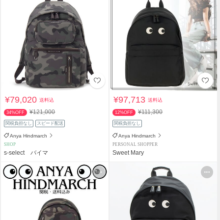
¥79,020
¥97,713
送料込
送料込
¥121,000
¥111,300
34%OFF
12%OFF
関税負担なし
スピード配送
関税負担なし
Anya Hindmarch
Anya Hindmarch
SHOP
PERSONAL SHOPPER
s-select バイマ
Sweet Mary