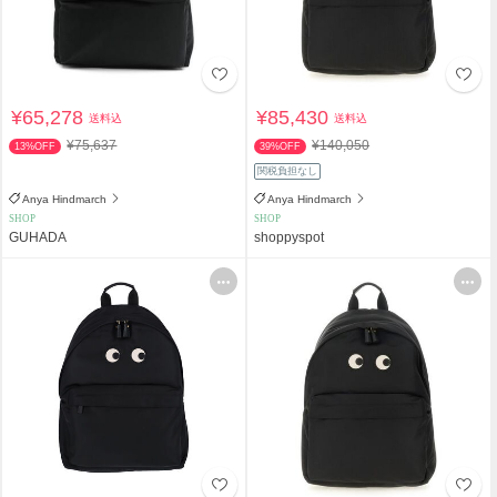
¥65,278
¥85,430
送料込
送料込
¥75,637
¥140,050
13%OFF
39%OFF
関税負担なし
Anya Hindmarch
Anya Hindmarch
SHOP
SHOP
GUHADA
shoppyspot