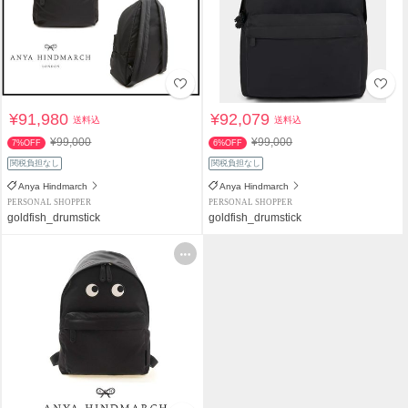
¥91,980
¥92,079
送料込
送料込
¥99,000
¥99,000
7%OFF
6%OFF
関税負担なし
関税負担なし
Anya Hindmarch
Anya Hindmarch
PERSONAL SHOPPER
PERSONAL SHOPPER
goldfish_drumstick
goldfish_drumstick