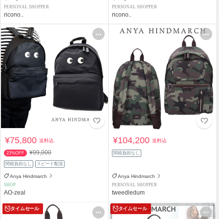
PERSONAL SHOPPER
PERSONAL SHOPPER
ricono..
ricono..
¥75,800
¥104,200
送料込
送料込
¥99,000
23%OFF
関税負担なし
関税負担なし
スピード配送
Anya Hindmarch
Anya Hindmarch
SHOP
PERSONAL SHOPPER
AO-zeal
tweedledum
タイムセール
タイムセール