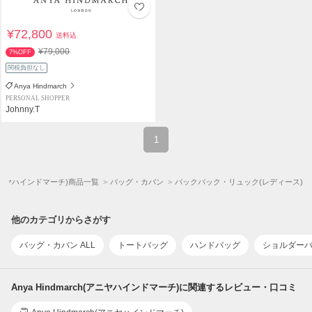
¥72,800
送料込
¥79,000
7%OFF
関税負担なし
Anya Hindmarch
PERSONAL SHOPPER
Johnny.T
1
ch(アニヤハインドマーチ)商品一覧
バッグ・カバン
バックパック・リュック(レディース)
他のカテゴリからさがす
バッグ・カバン ALL
トートバッグ
ハンドバッグ
ショルダー
Anya Hindmarch(アニヤハインドマーチ)に関連するレビュー・口コミ