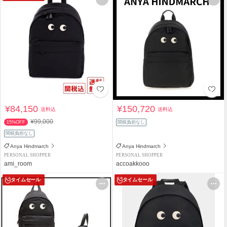
¥84,150
¥150,720
送料込
送料込
¥99,000
15%OFF
関税負担なし
関税負担なし
Anya Hindmarch
Anya Hindmarch
PERSONAL SHOPPER
PERSONAL SHOPPER
ami_room
accoakkooo
タイムセール
タイムセール