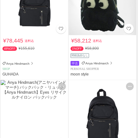
¥78,445
¥58,212
送料込
送料込
¥155,610
¥58,800
49%OFF
1%OFF
関税負担なし
中古
Anya Hindmarch
Anya Hindmarch
SHOP
PERSONAL SHOPPER
GUHADA
moon style