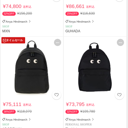
¥74,800
¥86,661
送料込
送料込
¥156,200
¥116,630
52%OFF
25%OFF
Anya Hindmarch
Anya Hindmarch
SHOP
SHOP
MXN
GUHADA
タイムセール
¥75,111
¥73,795
送料込
送料込
¥118,070
¥109,780
36%OFF
32%OFF
Anya Hindmarch
Anya Hindmarch
SHOP
PERSONAL SHOPPER