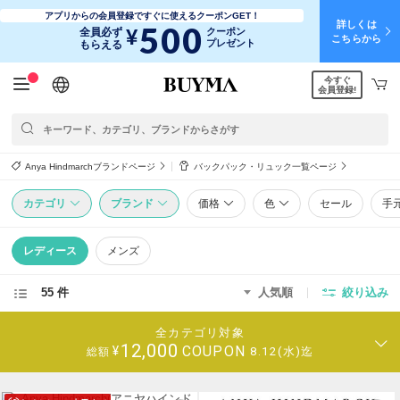
アプリからの会員登録ですぐに使えるクーポンGET！
詳しくは
500
¥
全員必ず
クーポン
こちらから
プレゼント
もらえる
今すぐ
日本語
English
简体中文
繁體中文
会員登録!
Anya Hindmarchブランドページ
バックパック・リュック一覧ページ
カテゴリ
ブランド
価格
色
セール
手
レディース
メンズ
55 件
人気順
絞り込み
全カテゴリ対象
12,000
COUPON
¥
8.12(水)迄
総額