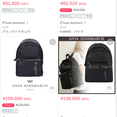
¥92,800
¥65,520
送料込
送料込
¥99,000
関税負担なし
スピード配送
33%OFF
関税負担なし
スピード配送
Anya Hindmarch
Anya Hindmarch
SHOP
SHOP
グランデトウキョウ
s-select バイマ
¥109,800
¥139,000
送料込
送料込
¥125,000
12%OFF
関税負担なし