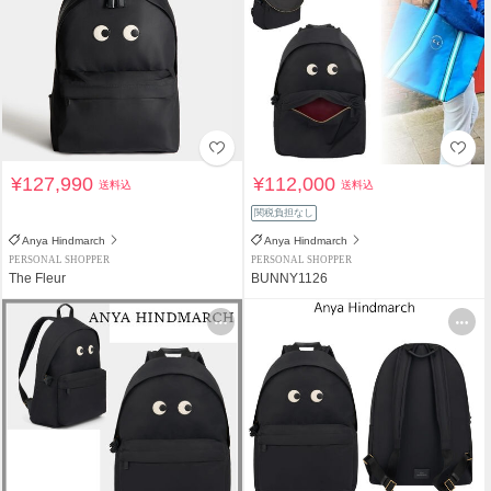
¥127,990
¥112,000
送料込
送料込
関税負担なし
Anya Hindmarch
Anya Hindmarch
PERSONAL SHOPPER
PERSONAL SHOPPER
The Fleur
BUNNY1126