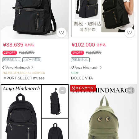
¥88,635
¥102,000
送料込
送料込
¥113,300
¥113,300
21%OFF
9%OFF
関税負担なし
スピード配送
関税負担なし
Anya Hindmarch
Anya Hindmarch
PREMIUM PERSONAL SHOPPER
SHOP
IMPORT SELECT musee
DOLCE VITA
タイムセール