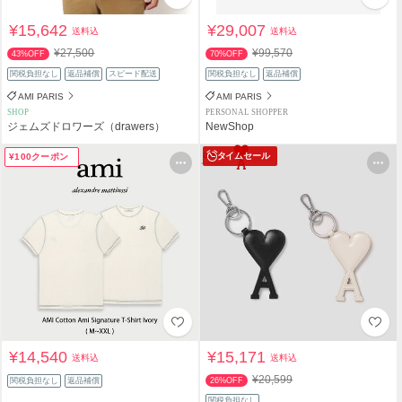
¥15,642
¥29,007
送料込
送料込
¥27,500
¥99,570
43%OFF
70%OFF
関税負担なし
返品補償
スピード配送
関税負担なし
返品補償
AMI PARIS
AMI PARIS
SHOP
PERSONAL SHOPPER
ジェムズドロワーズ（drawers）
NewShop
タイムセール
¥100クーポン
¥14,540
¥15,171
送料込
送料込
¥20,599
関税負担なし
返品補償
26%OFF
関税負担なし