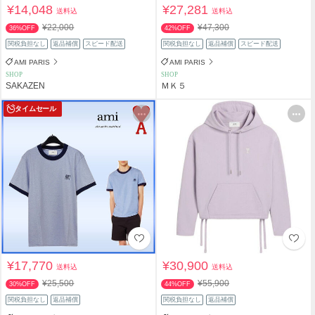
¥14,048
¥27,281
送料込
送料込
¥22,000
¥47,300
36%OFF
42%OFF
関税負担なし
返品補償
スピード配送
関税負担なし
返品補償
スピード配送
AMI PARIS
AMI PARIS
SHOP
SHOP
SAKAZEN
ＭＫ５
タイムセール
¥17,770
¥30,900
送料込
送料込
¥25,500
¥55,900
30%OFF
44%OFF
関税負担なし
返品補償
関税負担なし
返品補償