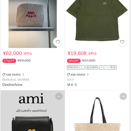
¥82,000
¥19,608
送料込
送料込
¥99,000
¥27,500
17%OFF
28%OFF
関税負担なし
返品補償
スピード配送
AMI PARIS
AMI PARIS
PERSONAL SHOPPER
SHOP
DeeIneAnne
ＭＫ５