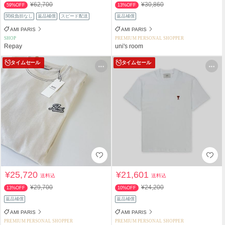
¥62,700
¥30,860
59%OFF
13%OFF
関税負担なし
返品補償
スピード配送
返品補償
AMI PARIS
AMI PARIS
SHOP
PREMIUM PERSONAL SHOPPER
Repay
uni's room
タイムセール
タイムセール
¥25,720
¥21,601
送料込
送料込
¥29,700
¥24,200
13%OFF
10%OFF
返品補償
返品補償
AMI PARIS
AMI PARIS
PREMIUM PERSONAL SHOPPER
PREMIUM PERSONAL SHOPPER