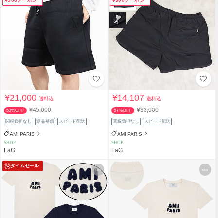
¥300クーポン
¥300クーポン
¥21,000
¥14,107
送料込
送料込
¥45,000
¥33,000
53%OFF
57%OFF
関税負担なし
返品補償
スピード配送
関税負担なし
スピード配送
AMI PARIS
AMI PARIS
SHOP
SHOP
LaG
LaG
タイムセール