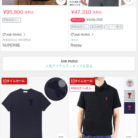
¥95,800
¥47,310
送料込
送料込
¥106,700
関税負担なし
55%OFF
関税負担なし
返品補償
スピード配送
AMI PARIS
AMI PARIS
PERSONAL SHOPPER
SHOP
SUPERBE
Repay
AMI PARIS
人気アイテムランキングを見る
タイムセール
タイムセール
¥300クーポン