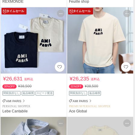
REXMONDE
Feuille shop
タイムセール
タイムセール
¥26,631
¥26,235
送料込
送料込
¥38,500
¥38,500
30%OFF
31%OFF
関税負担なし
返品補償
スピード配送
関税負担なし
返品補償
AMI PARIS
AMI PARIS
PERSONAL SHOPPER
PREMIUM PERSONAL SHOPPER
Lebe Cantabile
Ace Global