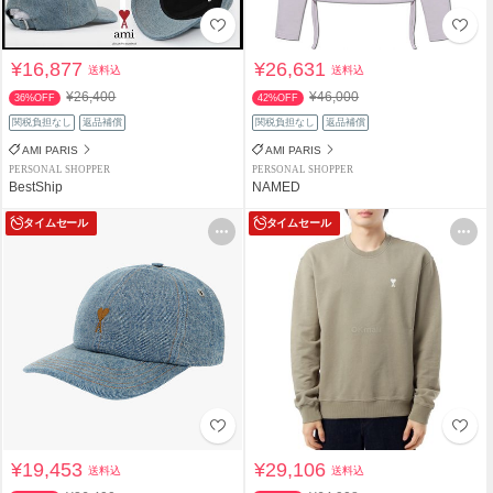
¥16,877
¥26,631
送料込
送料込
¥26,400
¥46,000
36%OFF
42%OFF
関税負担なし
返品補償
関税負担なし
返品補償
AMI PARIS
AMI PARIS
PERSONAL SHOPPER
PERSONAL SHOPPER
BestShip
NAMED
タイムセール
タイムセール
¥19,453
¥29,106
送料込
送料込