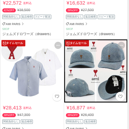
¥22,572
¥16,632
送料込
送料込
¥38,500
¥27,500
41%OFF
39%OFF
関税負担なし
返品補償
スピード配送
関税負担なし
返品補償
スピード配送
AMI PARIS
AMI PARIS
SHOP
SHOP
ジェムズドロワーズ（drawers）
ジェムズドロワーズ（drawers）
タイムセール
タイムセール
¥28,413
¥16,877
送料込
送料込
¥47,300
¥26,400
39%OFF
36%OFF
関税負担なし
返品補償
関税負担なし
返品補償
AMI PARIS
AMI PARIS