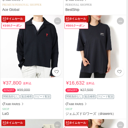
PREMIUM PERSONAL SHOPPER
PERSONAL SHOPPER
Ace Global
BestShip
タイムセール
タイムセール
¥300クーポン
¥500クーポン
¥37,800
¥16,632
送料込
送料込
¥99,000
¥27,500
61%OFF
39%OFF
関税負担なし
返品補償
スピード配送
関税負担なし
返品補償
スピード配送
AMI PARIS
AMI PARIS
SHOP
SHOP
LaG
ジェムズドロワーズ（drawers）
タイムセール
タイムセール