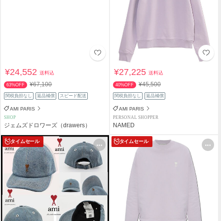
¥24,552
¥27,225
送料込
送料込
¥67,100
¥45,500
63%OFF
40%OFF
関税負担なし
返品補償
スピード配送
関税負担なし
返品補償
AMI PARIS
AMI PARIS
SHOP
PERSONAL SHOPPER
ジェムズドロワーズ（drawers）
NAMED
タイムセール
タイムセール