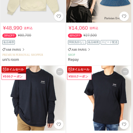
¥48,990
¥14,060
送料込
送料込
¥80,700
¥27,500
39%OFF
48%OFF
返品補償
関税負担なし
返品補償
スピード配送
AMI PARIS
AMI PARIS
PREMIUM PERSONAL SHOPPER
SHOP
uni's room
Repay
タイムセール
タイムセール
¥500クーポン
¥500クーポン