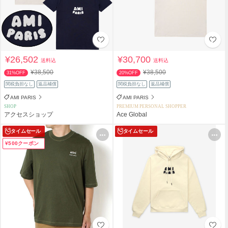
¥26,502
¥30,700
送料込
送料込
¥38,500
¥38,500
31%OFF
20%OFF
関税負担なし
返品補償
関税負担なし
返品補償
AMI PARIS
AMI PARIS
SHOP
PREMIUM PERSONAL SHOPPER
アクセスショップ
Ace Global
タイムセール
タイムセール
¥500クーポン