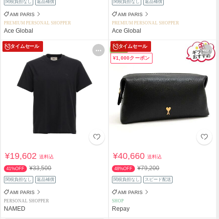
関税負担なし
返品補償
関税負担なし
返品補償
AMI PARIS
AMI PARIS
PREMIUM PERSONAL SHOPPER
PREMIUM PERSONAL SHOPPER
Ace Global
Ace Global
タイムセール
タイムセール
¥1,000クーポン
¥19,602
¥40,660
送料込
送料込
¥33,500
¥79,200
41%OFF
48%OFF
関税負担なし
返品補償
関税負担なし
スピード配送
AMI PARIS
AMI PARIS
PERSONAL SHOPPER
SHOP
NAMED
Repay