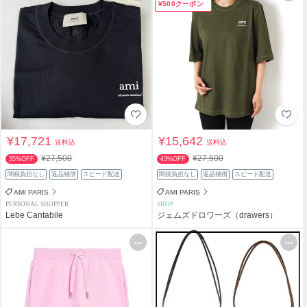
¥500クーポン
¥17,721
¥15,642
送料込
送料込
¥27,500
¥27,500
35%OFF
43%OFF
関税負担なし
返品補償
スピード配送
関税負担なし
返品補償
スピード配送
AMI PARIS
AMI PARIS
PERSONAL SHOPPER
SHOP
Lebe Cantabile
ジェムズドロワーズ（drawers）