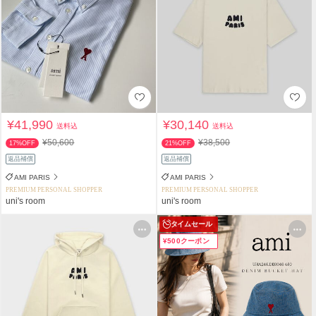
¥41,990
¥30,140
送料込
送料込
¥50,600
¥38,500
17%OFF
21%OFF
返品補償
返品補償
AMI PARIS
AMI PARIS
PREMIUM PERSONAL SHOPPER
PREMIUM PERSONAL SHOPPER
uni's room
uni's room
タイムセール
¥500クーポン