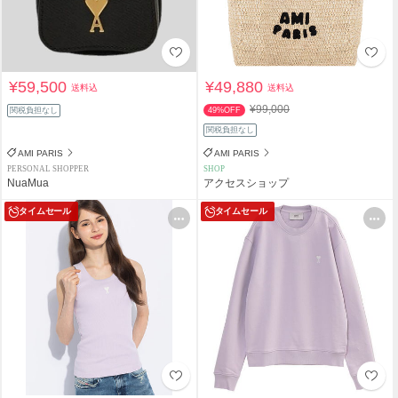
¥59,500
¥49,880
送料込
送料込
¥99,000
関税負担なし
49%OFF
関税負担なし
AMI PARIS
AMI PARIS
PERSONAL SHOPPER
SHOP
NuaMua
アクセスショップ
タイムセール
タイムセール