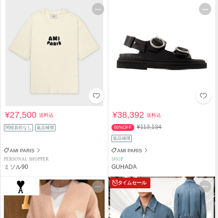
¥27,500
¥38,392
送料込
送料込
¥113,134
関税負担なし
返品補償
66%OFF
返品補償
AMI PARIS
AMI PARIS
PERSONAL SHOPPER
SHOP
ミソル90
GUHADA
タイムセール