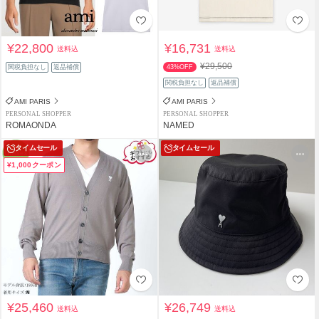
¥22,800
¥16,731
送料込
送料込
¥29,500
関税負担なし
返品補償
43%OFF
関税負担なし
返品補償
AMI PARIS
AMI PARIS
PERSONAL SHOPPER
PERSONAL SHOPPER
ROMAONDA
NAMED
タイムセール
タイムセール
¥1,000クーポン
¥25,460
¥26,749
送料込
送料込