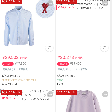
タイムセール
タイムセール
¥300クーポン
¥29,502
¥20,273
送料込
送料込
¥47,300
¥37,400
37%OFF
45%OFF
関税負担なし
返品補償
関税負担なし
スピード配送
AMI PARIS
AMI PARIS
PREMIUM PERSONAL SHOPPER
SHOP
Ace Global
LaG
タイムセール
タイムセール
¥500クーポン