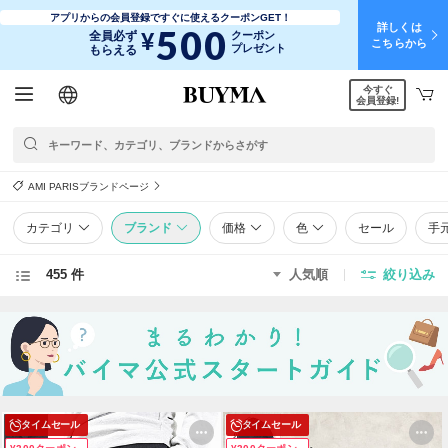
アプリからの会員登録ですぐに使えるクーポンGET！
詳しくは
500
¥
全員必ず
クーポン
こちらから
プレゼント
もらえる
今すぐ
日本語
English
简体中文
繁體中文
会員登録!
AMI PARISブランドページ
カテゴリ
ブランド
価格
色
セール
手
455 件
人気順
絞り込み
タイムセール
タイムセール