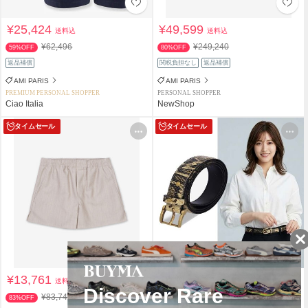
¥25,424
¥49,599
送料込
送料込
¥62,496
¥249,240
59%OFF
80%OFF
返品補償
関税負担なし
返品補償
AMI PARIS
AMI PARIS
PREMIUM PERSONAL SHOPPER
PERSONAL SHOPPER
Ciao Italia
NewShop
タイムセール
タイムセール
¥13,761
¥16,830
送料込
送料込
¥83,740
¥35,000
83%OFF
51%OFF