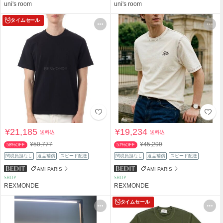
uni's room
uni's room
タイムセール
¥21,185
¥19,234
送料込
送料込
¥50,777
¥45,299
58%OFF
57%OFF
関税負担なし
返品補償
スピード配送
関税負担なし
返品補償
スピード配送
AMI PARIS
AMI PARIS
SHOP
SHOP
REXMONDE
REXMONDE
タイムセール