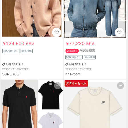
¥129,800
¥77,220
送料込
送料込
¥105,000
関税負担なし
返品補償
26%OFF
関税負担なし
返品補償
AMI PARIS
AMI PARIS
PERSONAL SHOPPER
PERSONAL SHOPPER
SUPERBE
rina-room
タイムセール