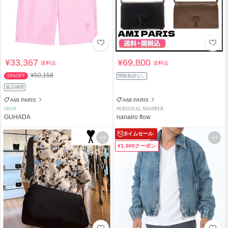
¥33,367
¥69,800
送料込
送料込
¥50,158
33%OFF
関税負担なし
返品補償
AMI PARIS
AMI PARIS
SHOP
PERSONAL SHOPPER
GUHADA
nanairo flow
タイムセール
¥1,000クーポン