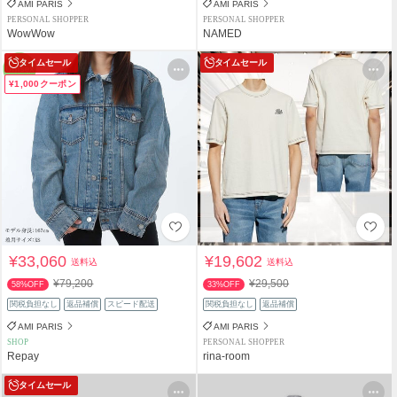
AMI PARIS
AMI PARIS
PERSONAL SHOPPER
PERSONAL SHOPPER
WowWow
NAMED
タイムセール
タイムセール
¥1,000クーポン
¥33,060
¥19,602
送料込
送料込
¥79,200
¥29,500
58%OFF
33%OFF
関税負担なし
返品補償
スピード配送
関税負担なし
返品補償
AMI PARIS
AMI PARIS
SHOP
PERSONAL SHOPPER
Repay
rina-room
タイムセール