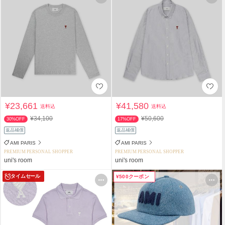
¥23,661
¥41,580
送料込
送料込
¥34,100
¥50,600
30%OFF
17%OFF
返品補償
返品補償
AMI PARIS
AMI PARIS
PREMIUM PERSONAL SHOPPER
PREMIUM PERSONAL SHOPPER
uni's room
uni's room
タイムセール
¥500クーポン