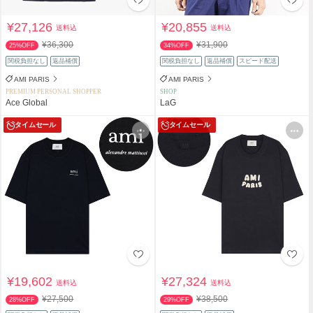
¥27,126
¥20,855
送料込
送料込
¥36,300
¥31,900
25%OFF
34%OFF
関税負担なし
返品補償
関税負担なし
返品補償
スピード配送
AMI PARIS
AMI PARIS
PREMIUM PERSONAL SHOPPER
SHOP
Ace Global
LaG
タイムセール
タイムセール
¥19,602
¥27,324
送料込
送料込
¥27,500
¥38,500
28%OFF
29%OFF