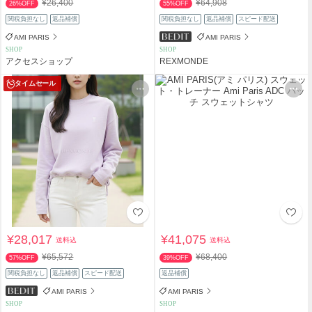
¥26,400
¥64,908
26%OFF
55%OFF
関税負担なし
返品補償
関税負担なし
返品補償
スピード配送
AMI PARIS
AMI PARIS
SHOP
SHOP
アクセスショップ
REXMONDE
タイムセール
¥28,017
¥41,075
送料込
送料込
¥65,572
¥68,400
57%OFF
39%OFF
関税負担なし
返品補償
スピード配送
返品補償
AMI PARIS
AMI PARIS
SHOP
SHOP