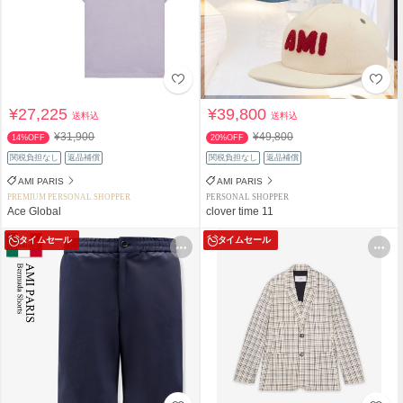
¥27,225
¥39,800
送料込
送料込
¥31,900
¥49,800
14%OFF
20%OFF
関税負担なし
返品補償
関税負担なし
返品補償
AMI PARIS
AMI PARIS
PREMIUM PERSONAL SHOPPER
PERSONAL SHOPPER
Ace Global
clover time 11
タイムセール
タイムセール