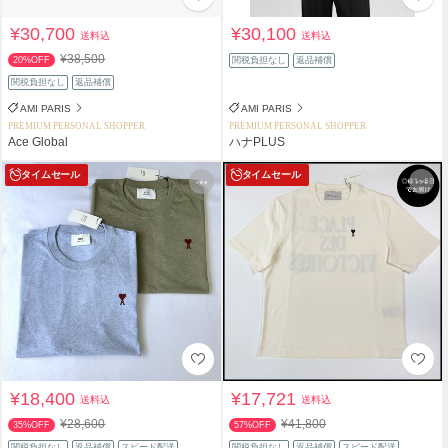
¥30,700
¥30,100
送料込
送料込
¥38,500
20%OFF
関税負担なし
返品補償
関税負担なし
返品補償
AMI PARIS
AMI PARIS
PREMIUM PERSONAL SHOPPER
PREMIUM PERSONAL SHOPPER
Ace Global
ハナPLUS
タイムセール
タイムセール
¥18,400
¥17,721
送料込
送料込
¥28,600
¥41,800
35%OFF
57%OFF
関税負担なし
返品補償
スピード配送
関税負担なし
返品補償
スピード配送