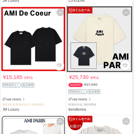
JM Luxury
LUXODIN
タイムセール
¥15,185
¥25,730
送料込
送料込
¥37,500
関税負担なし
返品補償
31%OFF
関税負担なし
返品補償
AMI PARIS
AMI PARIS
PREMIUM PERSONAL SHOPPER
PERSONAL SHOPPER
JM Luxury
trendkorea
タイムセール