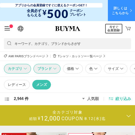
アプリからの会員登録ですぐに使えるクーポンGET！
詳しくは
500
¥
全員必ず
クーポン
こちらから
プレゼント
もらえる
今すぐ
日本語
English
简体中文
繁體中文
会員登録!
AMI PARISブランドページ
Tシャツ・カットソー一覧ページ
カテゴリ
ブランド
価格
色
サイズ
レディース
メンズ
2,944 件
人気順
絞り込み
全カテゴリ対象
12,000
COUPON
¥
8.12(水)迄
総額