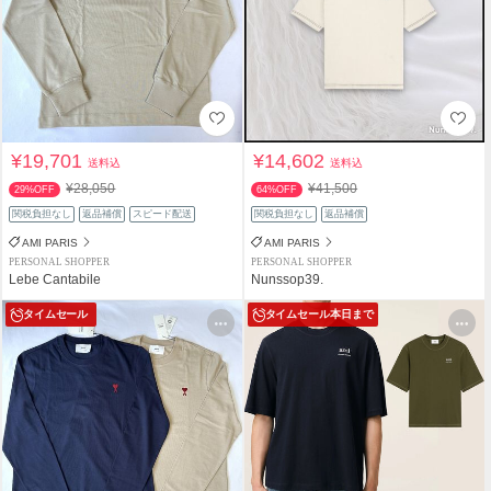
¥19,701
¥14,602
送料込
送料込
¥28,050
¥41,500
29%OFF
64%OFF
関税負担なし
返品補償
スピード配送
関税負担なし
返品補償
AMI PARIS
AMI PARIS
PERSONAL SHOPPER
PERSONAL SHOPPER
Lebe Cantabile
Nunssop39.
タイムセール
タイムセール
本日まで