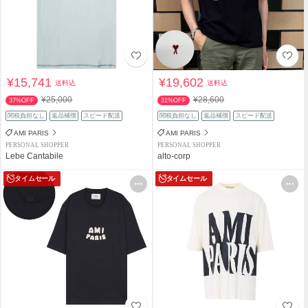
¥15,741
¥19,602
送料込
送料込
¥25,000
¥28,600
37%OFF
31%OFF
関税負担なし
返品補償
スピード配送
関税負担なし
返品補償
スピード配送
AMI PARIS
AMI PARIS
PERSONAL SHOPPER
PERSONAL SHOPPER
Lebe Cantabile
alto-corp
タイムセール
タイムセール