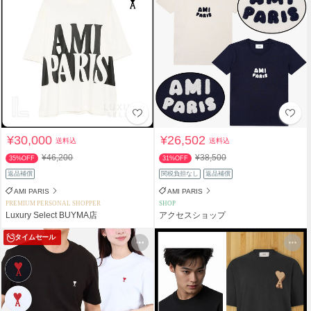
¥30,000
¥26,502
送料込
送料込
¥46,200
¥38,500
35%OFF
31%OFF
返品補償
関税負担なし
返品補償
AMI PARIS
AMI PARIS
PREMIUM PERSONAL SHOPPER
SHOP
Luxury Select BUYMA店
アクセスショップ
タイムセール