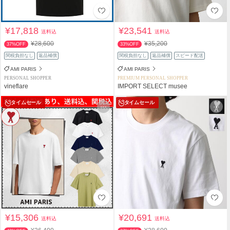
¥17,818
¥23,541
送料込
送料込
¥28,600
¥35,200
37%OFF
33%OFF
関税負担なし
返品補償
関税負担なし
返品補償
スピード配送
AMI PARIS
AMI PARIS
PERSONAL SHOPPER
PREMIUM PERSONAL SHOPPER
vineflare
IMPORT SELECT musee
タイムセール
タイムセール
¥15,306
¥20,691
送料込
送料込