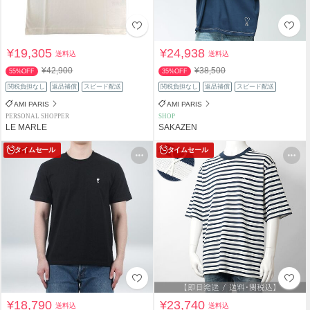
¥19,305
¥24,938
送料込
送料込
¥42,900
¥38,500
55%OFF
35%OFF
関税負担なし
返品補償
スピード配送
関税負担なし
返品補償
スピード配送
AMI PARIS
AMI PARIS
PERSONAL SHOPPER
SHOP
LE MARLE
SAKAZEN
タイムセール
タイムセール
¥18,790
¥23,740
送料込
送料込