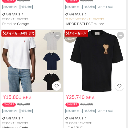
¥26,400
¥28,600
42%OFF
27%OFF
関税負担なし
返品補償
関税負担なし
返品補償
スピード配送
AMI PARIS
AMI PARIS
PERSONAL SHOPPER
PREMIUM PERSONAL SHOPPER
Paradise Garage
IMPORT SELECT musee
タイムセール
本日まで
タイムセール
¥15,801
¥25,740
送料込
送料込
¥26,400
¥36,300
40%OFF
29%OFF
関税負担なし
返品補償
関税負担なし
返品補償
スピード配送
AMI PARIS
AMI PARIS
PERSONAL SHOPPER
PERSONAL SHOPPER
Maison de Code
LE MARLE