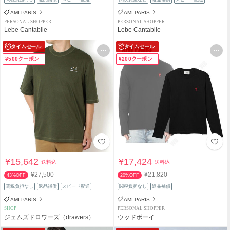
AMI PARIS
AMI PARIS
PERSONAL SHOPPER
PERSONAL SHOPPER
Lebe Cantabile
Lebe Cantabile
タイムセール
タイムセール
¥500クーポン
¥200クーポン
¥15,642
¥17,424
送料込
送料込
¥27,500
¥21,820
43%OFF
20%OFF
関税負担なし
返品補償
スピード配送
関税負担なし
返品補償
AMI PARIS
AMI PARIS
SHOP
PERSONAL SHOPPER
ジェムズドロワーズ（drawers）
ウッドボーイ