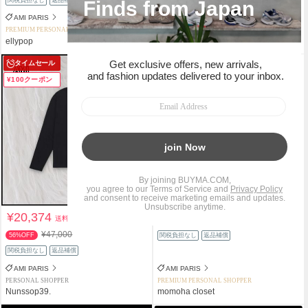
AMI PARIS
AMI PARIS
PREMIUM PERSONAL SHOPPER
PREMIUM PERSONAL SHOPPER
ellypop
JM Luxury
タイムセール
¥100クーポン
¥20,374
¥16,980
送料込
送料込
¥47,000
56%OFF
関税負担なし
返品補償
関税負担なし
返品補償
AMI PARIS
AMI PARIS
PERSONAL SHOPPER
PREMIUM PERSONAL SHOPPER
Nunssop39.
momoha closet