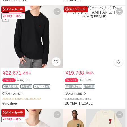
タイムセール
タイムセール
¥800クーポン
¥22,671
¥19,788
送料込
送料込
¥34,100
¥29,260
33%OFF
32%OFF
関税負担なし
返品補償
スピード配送
関税負担なし
返品補償
AMI PARIS
AMI PARIS
PREMIUM PERSONAL SHOPPER
PERSONAL SHOPPER
euroshop
BUYMA_RESALE
タイムセール
¥800クーポン