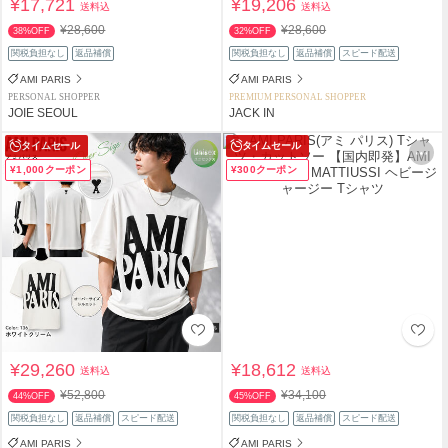
¥17,721
¥19,206
送料込
送料込
¥28,600
¥28,600
38%OFF
32%OFF
関税負担なし
返品補償
関税負担なし
返品補償
スピード配送
AMI PARIS
AMI PARIS
PERSONAL SHOPPER
PREMIUM PERSONAL SHOPPER
JOIE SEOUL
JACK IN
タイムセール
タイムセール
¥1,000クーポン
¥300クーポン
¥29,260
¥18,612
送料込
送料込
¥52,800
¥34,100
44%OFF
45%OFF
関税負担なし
返品補償
スピード配送
関税負担なし
返品補償
スピード配送
AMI PARIS
AMI PARIS