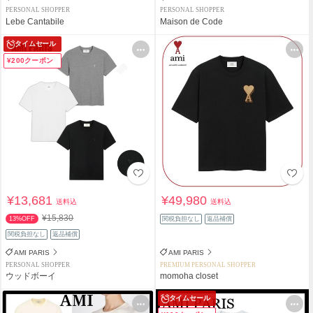
PERSONAL SHOPPER
PERSONAL SHOPPER
Lebe Cantabile
Maison de Code
タイムセール
¥200クーポン
¥13,681
¥49,980
送料込
送料込
¥15,830
13%OFF
関税負担なし
返品補償
関税負担なし
返品補償
AMI PARIS
AMI PARIS
PERSONAL SHOPPER
PREMIUM PERSONAL SHOPPER
ウッドボーイ
momoha closet
タイムセール