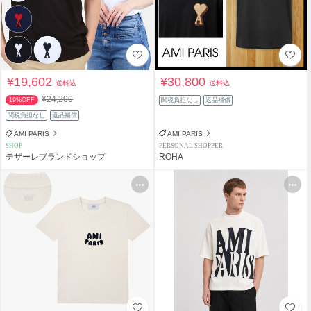
¥19,602
¥30,800
送料込
送料込
¥24,200
19%OFF
関税負担なし
返品補償
関税負担なし
返品補償
AMI PARIS
AMI PARIS
SHOP
PERSONAL SHOPPER
テザーレブランドショップ
ROHA