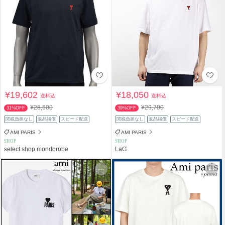
¥19,602
¥18,050
送料込
送料込
¥28,600
¥29,700
31%OFF
39%OFF
関税負担なし
返品補償
スピード配送
関税負担なし
返品補償
スピード配送
AMI PARIS
AMI PARIS
SHOP
SHOP
select shop mondorobe
LaG