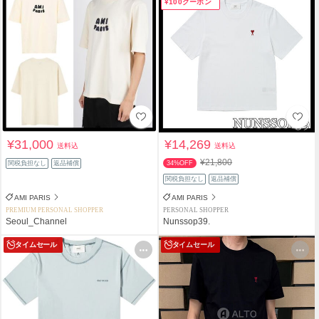
¥100クーポン
¥31,000
¥14,269
送料込
送料込
¥21,800
関税負担なし
返品補償
34%OFF
関税負担なし
返品補償
AMI PARIS
AMI PARIS
PREMIUM PERSONAL SHOPPER
PERSONAL SHOPPER
Seoul_Channel
Nunssop39.
タイムセール
タイムセール