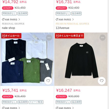
¥14,792
¥16,731
送料込
送料込
¥21,450
¥32,400
31%OFF
48%OFF
関税負担なし
返品補償
関税負担なし
返品補償
AMI PARIS
AMI PARIS
PERSONAL SHOPPER
PREMIUM PERSONAL SHOPPER
nate shop
12Avenue
タイムセール
タイムセール
本日まで
¥15,741
¥16,247
送料込
送料込
¥26,400
¥30,800
40%OFF
47%OFF
関税負担なし
返品補償
スピード配送
関税負担なし
返品補償
AMI PARIS
AMI PARIS