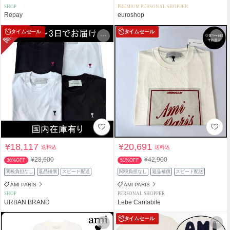
SHOP
PREMIUM PERSONAL SHOPPER
Repay
euroshop
タイムセール
タイムセール
¥18,117
¥20,691
送料込
送料込
¥28,600
¥42,900
36%OFF
51%OFF
関税負担なし
返品補償
スピード配送
関税負担なし
返品補償
スピード配送
AMI PARIS
AMI PARIS
SHOP
PERSONAL SHOPPER
URBAN BRAND
Lebe Cantabile
タイムセール