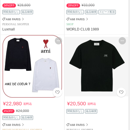
¥28,600
¥33,000
34%OFF
28%OFF
関税負担なし
返品補償
関税負担なし
返品補償
スピード配送
AMI PARIS
AMI PARIS
PERSONAL SHOPPER
SHOP
Luxmall
WORLD CLUB 1989
¥22,980
¥20,500
送料込
送料込
¥24,000
4%OFF
関税負担なし
返品補償
関税負担なし
返品補償
AMI PARIS
AMI PARIS