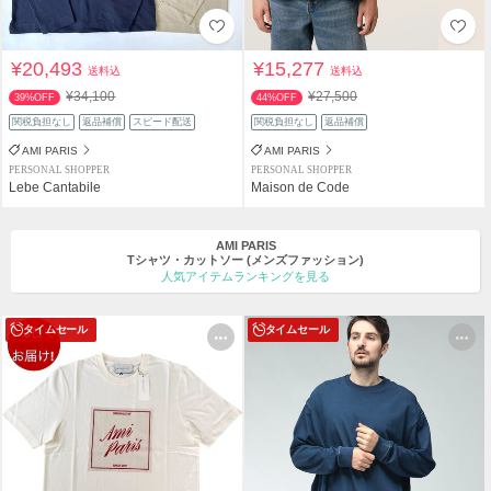
¥20,493
¥15,277
送料込
送料込
¥34,100
¥27,500
39%OFF
44%OFF
関税負担なし
返品補償
スピード配送
関税負担なし
返品補償
AMI PARIS
AMI PARIS
PERSONAL SHOPPER
PERSONAL SHOPPER
Lebe Cantabile
Maison de Code
AMI PARIS
Tシャツ・カットソー
(メンズファッション)
人気アイテムランキングを見る
タイムセール
タイムセール