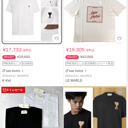
¥17,733
¥19,305
送料込
送料込
¥28,600
¥42,900
38%OFF
55%OFF
関税負担なし
返品補償
関税負担なし
返品補償
スピード配送
AMI PARIS
AMI PARIS
PERSONAL SHOPPER
PERSONAL SHOPPER
K-Ket
LE MARLE
タイムセール