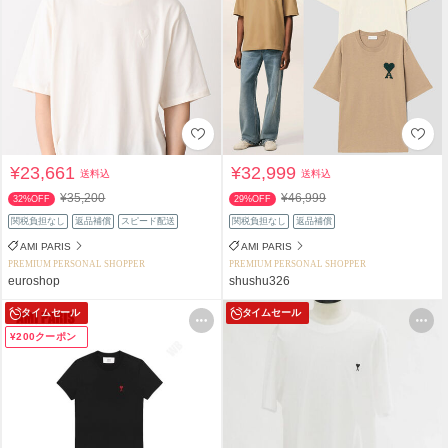
¥23,661
¥32,999
送料込
送料込
¥35,200
¥46,999
32%OFF
29%OFF
関税負担なし
返品補償
スピード配送
関税負担なし
返品補償
AMI PARIS
AMI PARIS
PREMIUM PERSONAL SHOPPER
PREMIUM PERSONAL SHOPPER
euroshop
shushu326
タイムセール
タイムセール
¥200クーポン