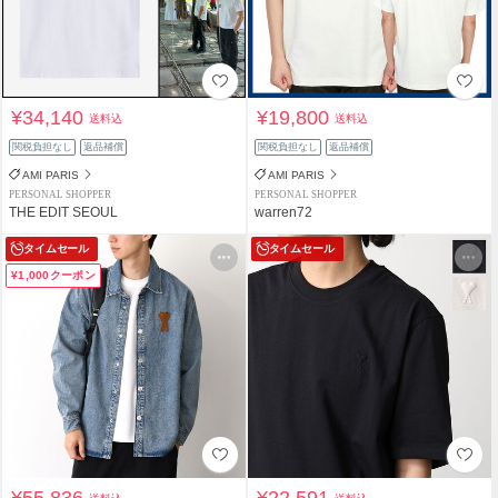
¥34,140
¥19,800
送料込
送料込
関税負担なし
返品補償
関税負担なし
返品補償
AMI PARIS
AMI PARIS
PERSONAL SHOPPER
PERSONAL SHOPPER
THE EDIT SEOUL
warren72
タイムセール
タイムセール
¥1,000クーポン
¥55,836
¥22,591