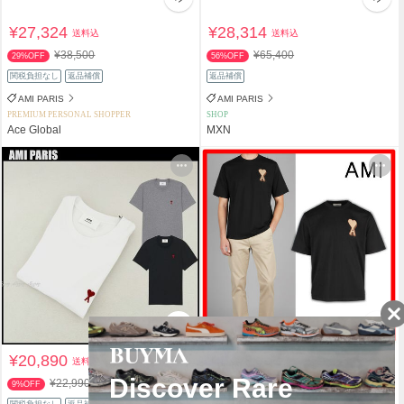
¥27,324
¥28,314
送料込
送料込
¥38,500
¥65,400
29%OFF
56%OFF
関税負担なし
返品補償
返品補償
AMI PARIS
AMI PARIS
PREMIUM PERSONAL SHOPPER
SHOP
Ace Global
MXN
¥20,890
¥47,670
送料込
送料込
¥22,990
9%OFF
関税負担なし
返品補償
関税負担なし
返品補償