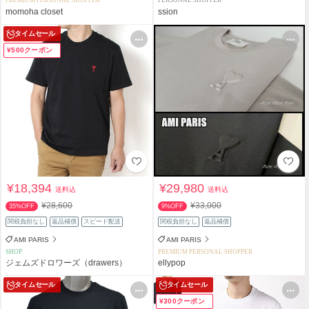
PREMIUM PERSONAL SHOPPER
PERSONAL SHOPPER
momoha closet
ssion
タイムセール
¥500クーポン
¥18,394
¥29,980
送料込
送料込
¥28,600
¥33,000
35%OFF
9%OFF
関税負担なし
返品補償
スピード配送
関税負担なし
返品補償
AMI PARIS
AMI PARIS
SHOP
PREMIUM PERSONAL SHOPPER
ジェムズドロワーズ（drawers）
ellypop
タイムセール
タイムセール
¥300クーポン