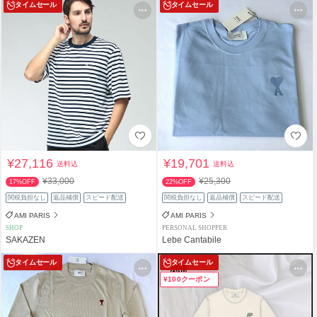
タイムセール
タイムセール
¥27,116
¥19,701
送料込
送料込
¥33,000
¥25,300
17%OFF
22%OFF
関税負担なし
返品補償
スピード配送
関税負担なし
返品補償
スピード配送
AMI PARIS
AMI PARIS
SHOP
PERSONAL SHOPPER
SAKAZEN
Lebe Cantabile
タイムセール
タイムセール
¥100クーポン