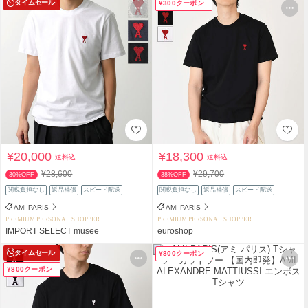
タイムセール
¥300クーポン
¥20,000
¥18,300
送料込
送料込
¥28,600
¥29,700
30%OFF
38%OFF
関税負担なし
返品補償
スピード配送
関税負担なし
返品補償
スピード配送
AMI PARIS
AMI PARIS
PREMIUM PERSONAL SHOPPER
PREMIUM PERSONAL SHOPPER
IMPORT SELECT musee
euroshop
タイムセール
¥800クーポン
¥800クーポン