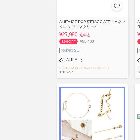
ALIITA ICE POP STRACCIATELLA ネッ
A
クレス アイスクリーム
R
¥27,980
送料込
¥59,400
52%OFF
関税負担なし
ALIITA
PREMIUM PERSONAL SHOPPER
P
atsuko.h
I