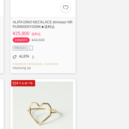
ALIITA DINO NECKLACE dinosaur NR
PU890000YG09K★送料込
¥25,900
送料込
¥34,500
24%OFF
関税負担なし
ALIITA
PREMIUM PERSONAL SHOPPER
miyoung.sp
タイムセール