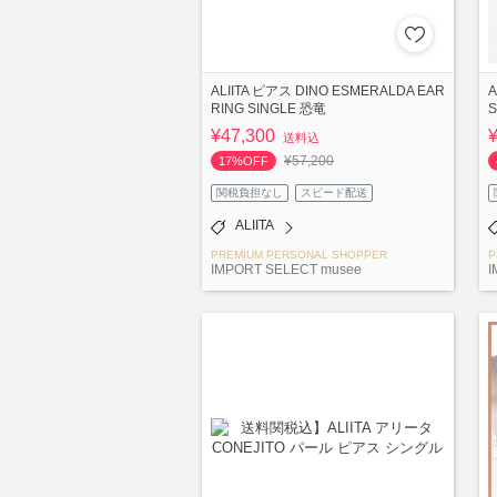
ALIITA ピアス DINO ESMERALDA EAR
A
RING SINGLE 恐竜
¥47,300
送料込
¥57,200
17%OFF
関税負担なし
スピード配送
ALIITA
PREMIUM PERSONAL SHOPPER
P
IMPORT SELECT musee
I