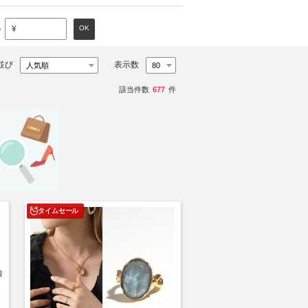
～
OK
¥
並び
表示数
該当件数
677
件
タイムセール