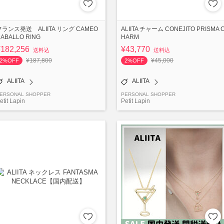
フランス発送 ALIITA リング CAMEO
ALIITA チャーム CONEJITO PRISMA 
ABALLO RING
HARM
¥182,256
¥43,770
送料込
送料込
¥187,800
¥45,000
2%OFF
2%OFF
ALIITA
ALIITA
ERSONAL SHOPPER
PERSONAL SHOPPER
etit Lapin
Petit Lapin