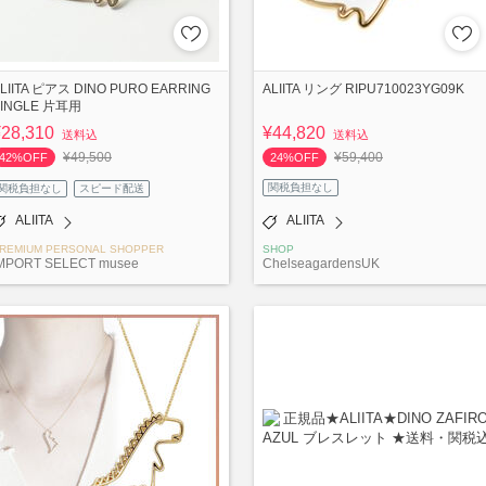
LIITA ピアス DINO PURO EARRING
ALIITA リング RIPU710023YG09K
SINGLE 片耳用
¥28,310
¥44,820
送料込
送料込
¥49,500
¥59,400
42%OFF
24%OFF
関税負担なし
関税負担なし
スピード配送
ALIITA
ALIITA
REMIUM PERSONAL SHOPPER
SHOP
MPORT SELECT musee
ChelseagardensUK