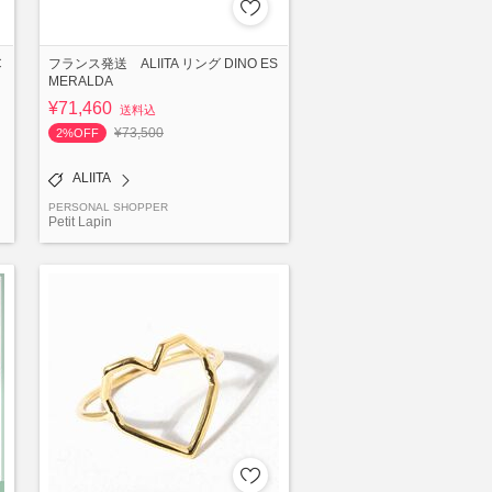
C
フランス発送 ALIITA リング DINO ES
MERALDA
¥71,460
送料込
¥73,500
2%OFF
ALIITA
PERSONAL SHOPPER
Petit Lapin