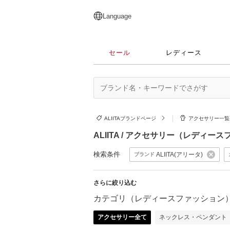
English
日本語
简体中文
繁體中文
Language
セール
レディース
ALIITAブランドページ
アクセサリー一覧
ALIITA / アクセサリー（レディー
検索条件
ALIITA(アリータ)
ブランド
さらに絞り込む
カテゴリ（レディースファッション
アクセサリー全て
ネックレス・ペンダント