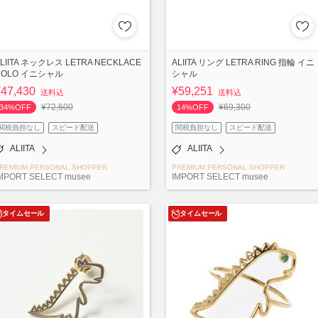
LIITA ネックレス LETRA NECKLACE
ALIITA リング LETRA RING 指輪 イニ
ROLO イニシャル
シャル
¥47,430
¥59,251
送料込
送料込
¥72,600
¥69,300
34%OFF
14%OFF
関税負担なし
スピード配送
関税負担なし
スピード配送
ALIITA
ALIITA
REMIUM PERSONAL SHOPPER
PREMIUM PERSONAL SHOPPER
MPORT SELECT musee
IMPORT SELECT musee
タイムセール
タイムセール