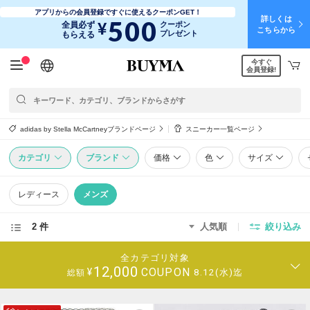
アプリからの会員登録ですぐに使えるクーポンGET！
詳しくは
500
¥
全員必ず
クーポン
こちらから
プレゼント
もらえる
今すぐ
日本語
English
简体中文
繁體中文
会員登録!
adidas by Stella McCartneyブランドページ
スニーカー一覧ページ
カテゴリ
ブランド
価格
色
サイズ
レディース
メンズ
2 件
人気順
絞り込み
全カテゴリ対象
12,000
COUPON
¥
8.12(水)迄
総額