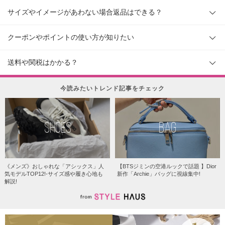
サイズやイメージがあわない場合返品はできる？
クーポンやポイントの使い方が知りたい
送料や関税はかかる？
今読みたいトレンド記事をチェック
SHOES
BAG
《メンズ》おしゃれな「アシックス」人
【BTSジミンの空港ルックで話題 】Dior
気モデルTOP12!-サイズ感や履き心地も
新作「Archie」バッグに視線集中!
解説!