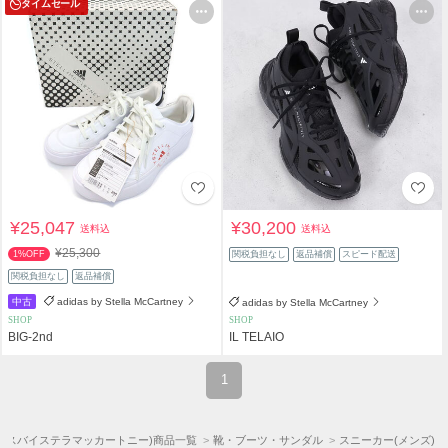
タイムセール
¥25,047
¥30,200
送料込
送料込
¥25,300
1%OFF
関税負担なし
返品補償
スピード配送
関税負担なし
返品補償
中古
adidas by Stella McCartney
adidas by Stella McCartney
SHOP
SHOP
BIG-2nd
IL TELAIO
1
tney(アディダスバイステラマッカートニー)商品一覧
靴・ブーツ・サンダル
スニーカー(メンズ)