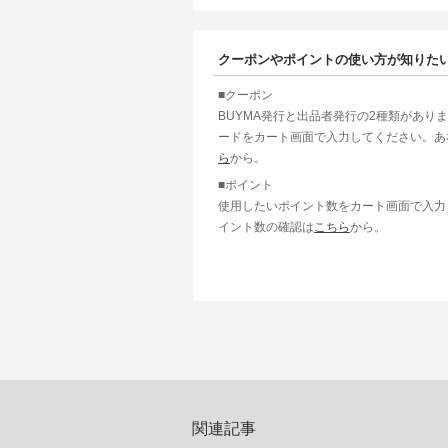
クーポンやポイントの使い方が知りた
■クーポン
BUYMA発行と出品者発行の2種類があり
ードをカート画面で入力してください。あ
ら
から。
■ポイント
使用したいポイント数をカート画面で入力
イント数の確認は
こちら
から。
関連記事