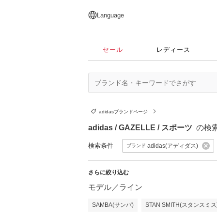
English
日本語
简体中文
繁體中文
Language
セール
レディース
adidasブランドページ
adidas / GAZELLE / スポーツ
の検
検索条件
adidas(アディダス)
ブランド
さらに絞り込む
モデル／ライン
SAMBA(サンバ)
STAN SMITH(スタンスミス