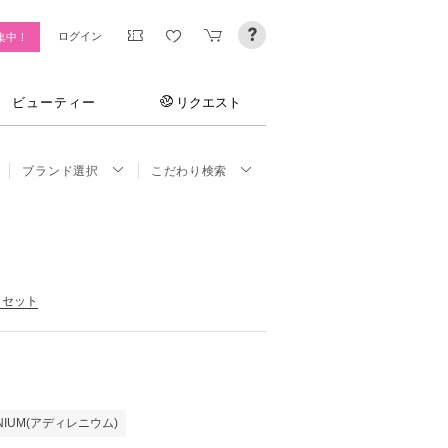
ログイン
集中！
ビューティー
リクエスト
ブランド選択
こだわり検索
リセット
ENIUM(アディレニウム)