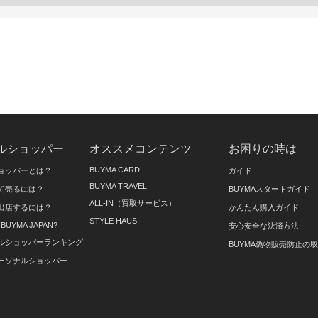
ルショッパー
オススメコンテンツ
お困りの時は
BUYMA CARD
ョッパーとは？
ガイド
BUYMA TRAVEL
て売るには？
BUYMAスタートガイド
ALL-IN（買取サービス）
出店するには？
かんたん購入ガイド
STYLE HAUS
on BUYMA JAPAN?
安心安全な決済方法
ルショッパーランキング
BUYMA偽物販売防止の
ーソナルショッパー