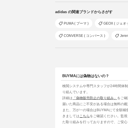
adidas の関連ブランドからさがす
PUMA ( プーマ )
GEOX ( ジェオ
CONVERSE ( コンバース )
Jer
BUYMAには偽物はないの？
検閲システムや専門スタッフが24時間体
り組んでいます。
詳細は
「偽物販売防止の取り組み」
をご確
届いた商品にご不安がある場合は無料の鑑
また、万が一の場合はBUYMAにて全額
きましては
こちら
をご確認ください。監視
た取り組みを行っておりますので、ご安心