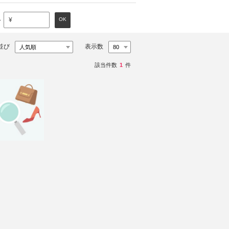
～
OK
¥
並び
表示数
該当件数
1
件