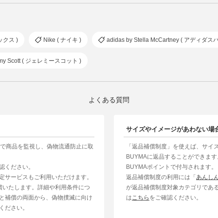
ックス )
Nike ( ナイキ )
adidas by Stella McCartney ( 
emy Scott ( ジェレミースコット )
よくある質問
サイズやイメージがあわない場
制で商品を監視し、偽物流通防止に取
「返品補償制度」を使えば、サイ
BUYMAに返品することができま
認ください。
BUYMAポイントで付与されます。
定サービスもご利用いただけます。
返品補償制度の利用には「
あんし
補償いたします。詳細や利用条件につ
が返品補償制度対象カテゴリであ
と補償の両面から、偽物撲滅に向け
は
こちら
をご確認ください。
ください。