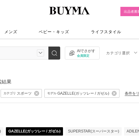
出品者募
メンズ
ベビー・キッズ
ライフスタイル
AIでさがす
カテゴリ選択
会員限定
索結果
スポーツ
GAZELLE(ガッツレー / ガゼル)
条件を
カテゴリ
モデル
)
GAZELLE(ガッツレー / ガゼル)
SUPERSTAR(スーパースター)
ADIL