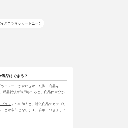
アディダスバイステラマッカートニー )
合返品はできる？
ズやイメージが合わなかった際に商品を
す。返品補償が適用されると、商品代金分が
んプラス
」への加入と、購入商品のカテゴリ
ることが条件となります。詳細につきまして