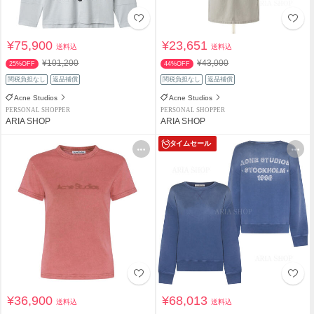
¥75,900
¥23,651
送料込
送料込
¥101,200
¥43,000
25%OFF
44%OFF
関税負担なし
返品補償
関税負担なし
返品補償
Acne Studios
Acne Studios
PERSONAL SHOPPER
PERSONAL SHOPPER
ARIA SHOP
ARIA SHOP
タイムセール
¥36,900
¥68,013
送料込
送料込