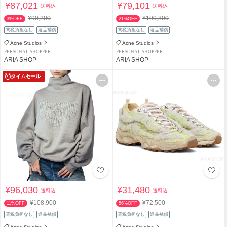
¥87,021
¥79,101
送料込
送料込
¥90,200
¥100,800
3%OFF
21%OFF
関税負担なし
返品補償
関税負担なし
返品補償
Acne Studios
Acne Studios
PERSONAL SHOPPER
PERSONAL SHOPPER
ARIA SHOP
ARIA SHOP
タイムセール
¥96,030
¥31,480
送料込
送料込
¥108,900
¥72,500
11%OFF
56%OFF
関税負担なし
返品補償
関税負担なし
返品補償