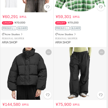
¥60,291
¥59,301
送料込
送料込
¥70,000
¥79,200
13%OFF
25%OFF
関税負担なし
返品補償
関税負担なし
返品補償
Acne Studios
Acne Studios
PERSONAL SHOPPER
PERSONAL SHOPPER
ARIA SHOP
ARIA SHOP
¥144,580
¥75,900
送料込
送料込