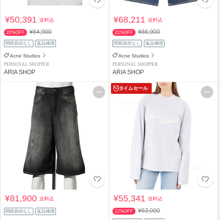
¥50,391
¥68,211
送料込
送料込
¥64,900
¥86,900
22%OFF
21%OFF
関税負担なし
返品補償
関税負担なし
返品補償
Acne Studios
Acne Studios
PERSONAL SHOPPER
PERSONAL SHOPPER
ARIA SHOP
ARIA SHOP
タイムセール
¥81,900
¥55,341
送料込
送料込
¥63,000
関税負担なし
返品補償
12%OFF