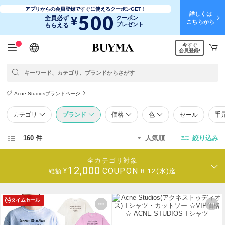
アプリからの会員登録ですぐに使えるクーポンGET！
詳しくは
500
¥
全員必ず
クーポン
こちらから
プレゼント
もらえる
今すぐ
日本語
English
简体中文
繁體中文
会員登録!
Acne Studiosブランドページ
カテゴリ
ブランド
価格
色
セール
手
160 件
人気順
絞り込み
全カテゴリ対象
12,000
COUPON
¥
8.12(水)迄
総額
タイムセール