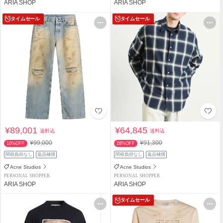
ARIA SHOP
ARIA SHOP
タイムセール
タイムセール
¥89,001
¥64,845
送料込
送料込
¥99,000
¥91,300
10%OFF
28%OFF
関税負担なし
返品補償
関税負担なし
返品補償
Acne Studios
Acne Studios
PERSONAL SHOPPER
PERSONAL SHOPPER
ARIA SHOP
ARIA SHOP
タイムセール