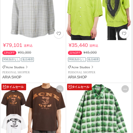
¥79,101
¥35,440
送料込
送料込
¥91,300
¥45,000
13%OFF
21%OFF
関税負担なし
返品補償
関税負担なし
返品補償
Acne Studios
Acne Studios
PERSONAL SHOPPER
PERSONAL SHOPPER
ARIA SHOP
ARIA SHOP
タイムセール
タイムセール