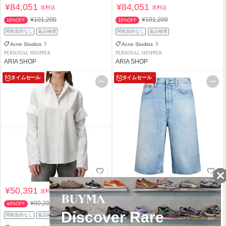
¥84,051
¥84,051
送料込
送料込
¥101,200
¥101,200
16%OFF
16%OFF
関税負担なし
返品補償
関税負担なし
返品補償
Acne Studios
Acne Studios
PERSONAL SHOPPER
PERSONAL SHOPPER
ARIA SHOP
ARIA SHOP
タイムセール
タイムセール
¥50,391
¥59,301
送料込
送料込
¥90,200
¥70,000
44%OFF
15%OFF
関税負担なし
返品補償
関税負担なし
返品補償