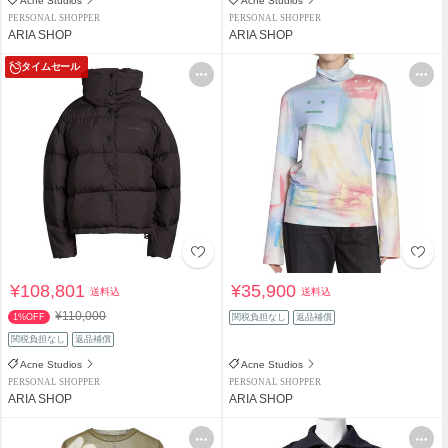
Acne Studios
Acne Studios
PERSONAL SHOPPER
PERSONAL SHOPPER
ARIA SHOP
ARIA SHOP
タイムセール
¥108,801
¥35,900
送料込
送料込
¥110,000
1%OFF
関税負担なし
返品補償
関税負担なし
返品補償
Acne Studios
Acne Studios
PERSONAL SHOPPER
PERSONAL SHOPPER
ARIA SHOP
ARIA SHOP