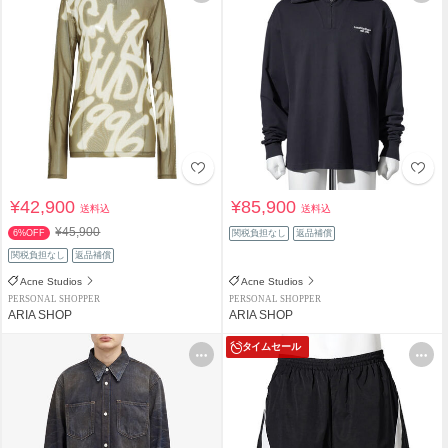
¥42,900
¥85,900
送料込
送料込
¥45,900
6%OFF
関税負担なし
返品補償
関税負担なし
返品補償
Acne Studios
Acne Studios
PERSONAL SHOPPER
PERSONAL SHOPPER
ARIA SHOP
ARIA SHOP
タイムセール