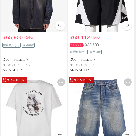
¥65,900
¥68,112
送料込
送料込
¥83,600
関税負担なし
返品補償
18%OFF
関税負担なし
返品補償
Acne Studios
Acne Studios
PERSONAL SHOPPER
PERSONAL SHOPPER
ARIA SHOP
ARIA SHOP
タイムセール
タイムセール