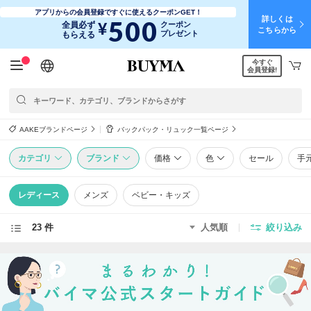
アプリからの会員登録ですぐに使えるクーポンGET！
詳しくは
500
¥
全員必ず
クーポン
こちらから
プレゼント
もらえる
今すぐ
日本語
English
简体中文
繁體中文
会員登録!
AAKEブランドページ
バックパック・リュック一覧ページ
カテゴリ
ブランド
価格
色
セール
手
レディース
メンズ
ベビー・キッズ
23 件
人気順
絞り込み