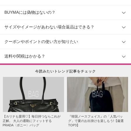
BUYMAには偽物はないの？
サイズやイメージがあわない場合返品はできる？
クーポンやポイントの使い方が知りたい
送料や関税はかかる？
今読みたいトレンド記事をチェック
BAG
BAG
【カリナも愛用♡】毎日持つならこれが
『韓国ノースフェイス』の「人気バッ
正解。 大人の通勤にフィットする
グ」で夏のお出掛けを楽しもう!【厳選
PRADA〈ボニー〉バッグ
TOP3】