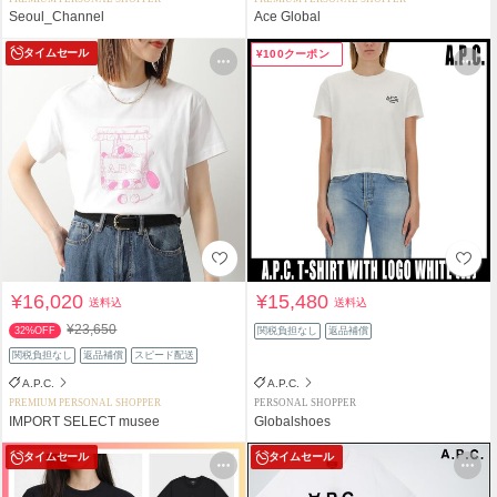
Seoul_Channel
Ace Global
タイムセール
¥100クーポン
¥16,020
¥15,480
送料込
送料込
¥23,650
32%OFF
関税負担なし
返品補償
関税負担なし
返品補償
スピード配送
A.P.C.
A.P.C.
PREMIUM PERSONAL SHOPPER
PERSONAL SHOPPER
IMPORT SELECT musee
Globalshoes
タイムセール
タイムセール