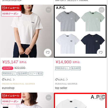
タイムセール
¥300クーポン
¥15,147
¥14,900
送料込
送料込
¥22,000
31%OFF
関税負担なし
返品補償
関税負担なし
返品補償
スピード配送
A.P.C.
A.P.C.
PREMIUM PERSONAL SHOPPER
PERSONAL SHOPPER
euroshop
top seller
タイムセール
¥300クーポン