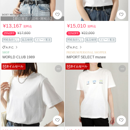
¥13,167
¥15,010
送料込
送料込
¥17,600
¥22,000
25%OFF
31%OFF
関税負担なし
返品補償
スピード配送
関税負担なし
返品補償
スピード配送
A.P.C.
A.P.C.
SHOP
PREMIUM PERSONAL SHOPPER
WORLD CLUB 1989
IMPORT SELECT musee
タイムセール
タイムセール