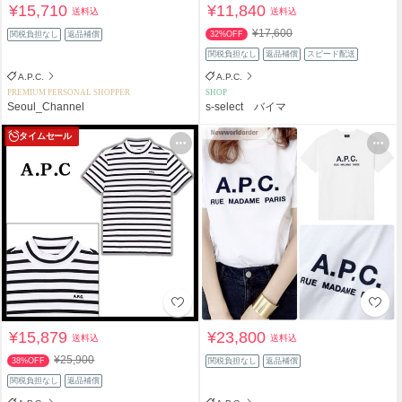
¥15,710
¥11,840
送料込
送料込
¥17,600
関税負担なし
返品補償
32%OFF
関税負担なし
返品補償
スピード配送
A.P.C.
A.P.C.
PREMIUM PERSONAL SHOPPER
SHOP
Seoul_Channel
s-select バイマ
タイムセール
¥15,879
¥23,800
送料込
送料込
¥25,900
38%OFF
関税負担なし
返品補償
関税負担なし
返品補償