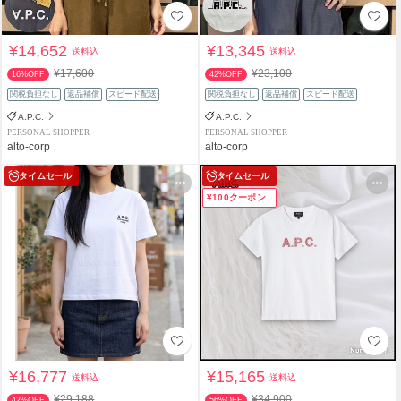
¥14,652
¥13,345
送料込
送料込
¥17,600
¥23,100
16%OFF
42%OFF
関税負担なし
返品補償
スピード配送
関税負担なし
返品補償
スピード配送
A.P.C.
A.P.C.
PERSONAL SHOPPER
PERSONAL SHOPPER
alto-corp
alto-corp
タイムセール
タイムセール
¥100クーポン
¥16,777
¥15,165
送料込
送料込
¥29,188
¥34,900
42%OFF
56%OFF