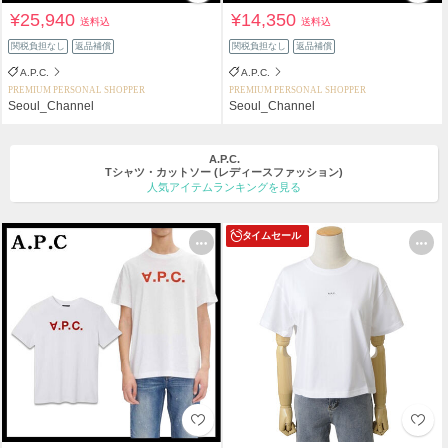
¥25,940
¥14,350
送料込
送料込
関税負担なし
返品補償
関税負担なし
返品補償
A.P.C.
A.P.C.
PREMIUM PERSONAL SHOPPER
PREMIUM PERSONAL SHOPPER
Seoul_Channel
Seoul_Channel
A.P.C.
Tシャツ・カットソー
(レディースファッション)
人気アイテムランキングを見る
タイムセール