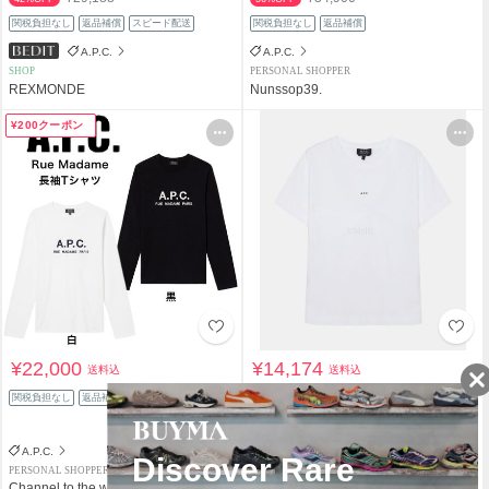
関税負担なし
返品補償
スピード配送
関税負担なし
返品補償
A.P.C.
A.P.C.
SHOP
PERSONAL SHOPPER
REXMONDE
Nunssop39.
¥200クーポン
¥22,000
¥14,174
送料込
送料込
¥24,382
関税負担なし
返品補償
41%OFF
関税負担なし
返品補償
スピード配送
A.P.C.
A.P.C.
PERSONAL SHOPPER
SHOP
Channel to the world
REXMONDE