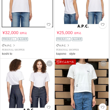
¥32,000
¥25,000
送料込
送料込
関税負担なし
返品補償
関税負担なし
返品補償
A.P.C.
A.P.C.
PERSONAL SHOPPER
PERSONAL SHOPPER
koshi to
kapono style
タイムセール