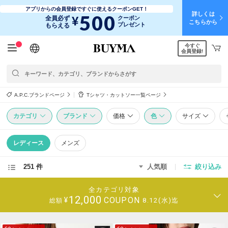
アプリからの会員登録ですぐに使えるクーポンGET！
詳しくは
500
¥
全員必ず
クーポン
こちらから
プレゼント
もらえる
今すぐ
日本語
English
简体中文
繁體中文
会員登録!
A.P.C.ブランドページ
Tシャツ・カットソー一覧ページ
カテゴリ
ブランド
価格
色
サイズ
レディース
メンズ
251 件
人気順
絞り込み
全カテゴリ対象
12,000
COUPON
¥
8.12(水)迄
総額