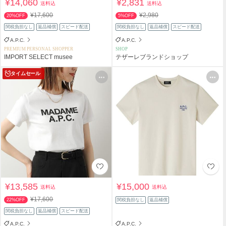
¥14,060
¥2,831
送料込
送料込
¥17,600
¥2,980
20%OFF
5%OFF
関税負担なし
返品補償
スピード配送
関税負担なし
返品補償
スピード配送
A.P.C.
A.P.C.
PREMIUM PERSONAL SHOPPER
SHOP
IMPORT SELECT musee
テザーレブランドショップ
タイムセール
¥13,585
¥15,000
送料込
送料込
¥17,600
22%OFF
関税負担なし
返品補償
関税負担なし
返品補償
スピード配送
A.P.C.
A.P.C.