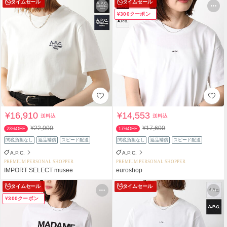
タイムセール
タイムセール
¥300クーポン
¥16,910
¥14,553
送料込
送料込
¥22,000
¥17,600
23%OFF
17%OFF
関税負担なし
返品補償
スピード配送
関税負担なし
返品補償
スピード配送
A.P.C.
A.P.C.
PREMIUM PERSONAL SHOPPER
PREMIUM PERSONAL SHOPPER
IMPORT SELECT musee
euroshop
タイムセール
タイムセール
¥300クーポン