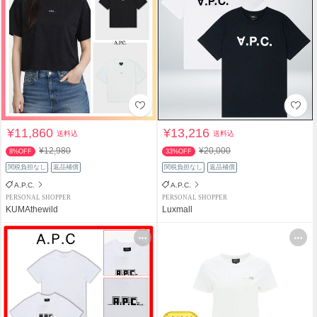
¥11,860
¥13,216
送料込
送料込
¥12,980
¥20,000
8%OFF
33%OFF
関税負担なし
返品補償
関税負担なし
返品補償
A.P.C.
A.P.C.
PERSONAL SHOPPER
PERSONAL SHOPPER
KUMAthewild
Luxmall