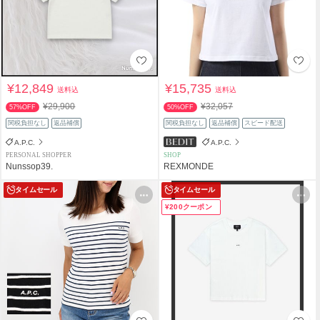
¥12,849
¥15,735
送料込
送料込
¥29,900
¥32,057
57%OFF
50%OFF
関税負担なし
返品補償
関税負担なし
返品補償
スピード配送
A.P.C.
A.P.C.
PERSONAL SHOPPER
SHOP
Nunssop39.
REXMONDE
タイムセール
タイムセール
¥200クーポン