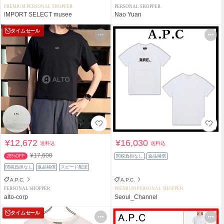
PREMIUM PERSONAL SHOPPER
PERSONAL SHOPPER
IMPORT SELECT musee
Nao Yuan
タイムセール
¥12,672
¥16,030
送料込
送料込
¥17,600
28%OFF
関税負担なし
返品補償
関税負担なし
返品補償
スピード配送
A.P.C.
A.P.C.
PERSONAL SHOPPER
PREMIUM PERSONAL SHOPPER
alto-corp
Seoul_Channel
タイムセール