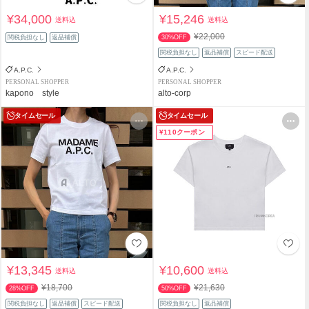
¥34,000
¥15,246
送料込
送料込
¥22,000
関税負担なし
返品補償
30%OFF
関税負担なし
返品補償
スピード配送
A.P.C.
A.P.C.
PERSONAL SHOPPER
PERSONAL SHOPPER
kapono style
alto-corp
タイムセール
タイムセール
¥110クーポン
¥13,345
¥10,600
送料込
送料込
¥18,700
¥21,630
28%OFF
50%OFF
関税負担なし
返品補償
スピード配送
関税負担なし
返品補償