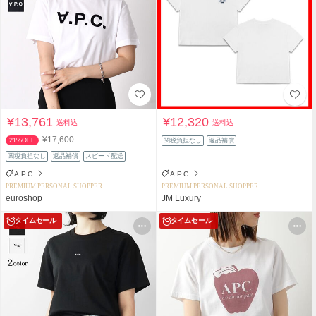
¥13,761
¥12,320
送料込
送料込
¥17,600
21%OFF
関税負担なし
返品補償
関税負担なし
返品補償
スピード配送
A.P.C.
A.P.C.
PREMIUM PERSONAL SHOPPER
PREMIUM PERSONAL SHOPPER
euroshop
JM Luxury
タイムセール
タイムセール