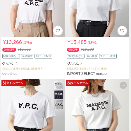
¥13,266
¥15,485
送料込
送料込
¥18,700
¥16,500
29%OFF
6%OFF
関税負担なし
返品補償
スピード配送
関税負担なし
返品補償
スピード配送
A.P.C.
A.P.C.
PREMIUM PERSONAL SHOPPER
PREMIUM PERSONAL SHOPPER
euroshop
IMPORT SELECT musee
タイムセール
タイムセール