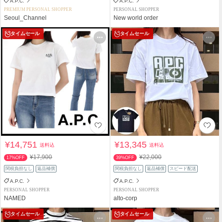
A.P.C.
A.P.C.
PREMIUM PERSONAL SHOPPER
PERSONAL SHOPPER
Seoul_Channel
New world order
タイムセール
タイムセール
¥14,751
¥13,345
送料込
送料込
¥17,900
¥22,000
17%OFF
39%OFF
関税負担なし
返品補償
関税負担なし
返品補償
スピード配送
A.P.C.
A.P.C.
PERSONAL SHOPPER
PERSONAL SHOPPER
NAMED
alto-corp
タイムセール
タイムセール