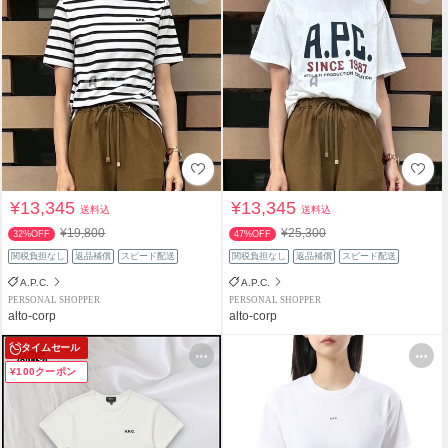
¥13,345
¥13,345
送料込
送料込
¥19,800
¥25,300
32%OFF
47%OFF
関税負担なし
返品補償
スピード配送
関税負担なし
返品補償
スピード配送
A.P.C.
A.P.C.
PERSONAL SHOPPER
PERSONAL SHOPPER
alto-corp
alto-corp
タイムセール
¥100クーポン