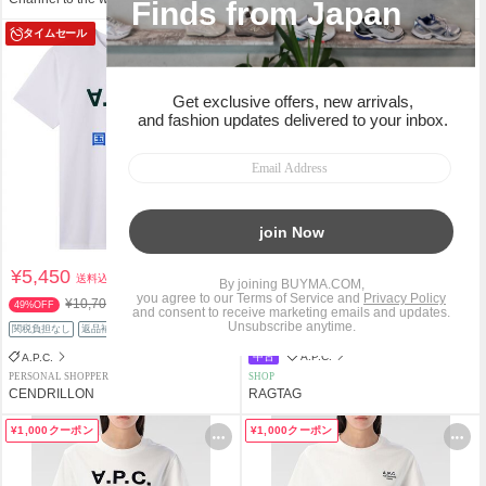
タイムセール
¥5,450
¥5,198
送料込
送料込
¥10,700
49%OFF
関税負担なし
返品補償
関税負担なし
返品補償
中古
A.P.C.
A.P.C.
PERSONAL SHOPPER
SHOP
CENDRILLON
RAGTAG
¥1,000クーポン
¥1,000クーポン