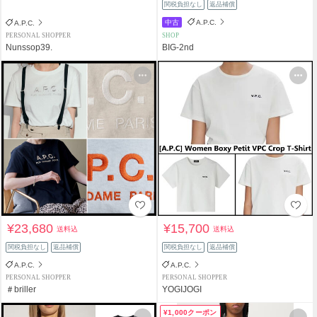
関税負担なし
返品補償
中古
A.P.C.
A.P.C.
PERSONAL SHOPPER
SHOP
Nunssop39.
BIG-2nd
¥23,680
¥15,700
送料込
送料込
関税負担なし
返品補償
関税負担なし
返品補償
A.P.C.
A.P.C.
PERSONAL SHOPPER
PERSONAL SHOPPER
＃briller
YOGIJOGI
¥1,000クーポン