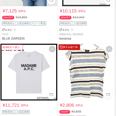
¥7,125
¥10,115
送料込
送料込
¥19,800
¥13,343
64%OFF
24%OFF
関税負担なし
返品補償
スピード配送
関税負担なし
返品補償
A.P.C.
A.P.C.
SHOP
PERSONAL SHOPPER
BLUE GARDEN
leesinsa
タイムセール
¥100クーポン
¥11,721
¥2,806
送料込
送料込
¥2,835
関税負担なし
返品補償
1%OFF