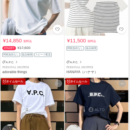
¥14,850
¥11,500
送料込
送料込
¥17,600
15%OFF
関税負担なし
返品補償
関税負担なし
返品補償
スピード配送
A.P.C.
A.P.C.
PERSONAL SHOPPER
PERSONAL SHOPPER
adorable things
HANAYA（ハナヤ）
タイムセール
タイムセール