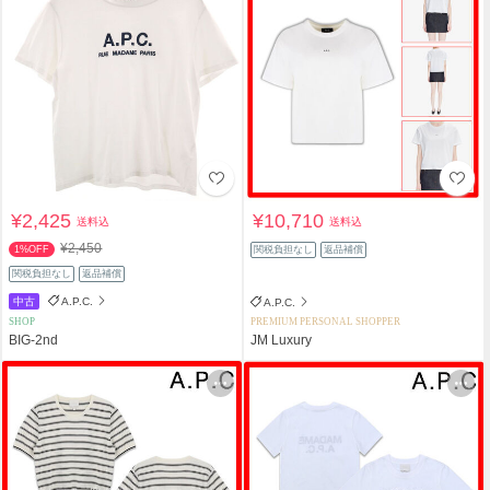
¥2,425
¥10,710
送料込
送料込
¥2,450
1%OFF
関税負担なし
返品補償
関税負担なし
返品補償
中古
A.P.C.
A.P.C.
SHOP
PREMIUM PERSONAL SHOPPER
BIG-2nd
JM Luxury