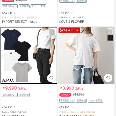
¥20,350
23%OFF
関税負担なし
返品補償
関税負担なし
返品補償
スピード配送
A.P.C.
A.P.C.
PREMIUM PERSONAL SHOPPER
PERSONAL SHOPPER
IMPORT SELECT musee
LOVE & FLOWER
タイムセール
¥9,990
¥3,990
送料込
送料込
¥14,300
関税負担なし
返品補償
72%OFF
関税負担なし
返品補償
スピード配送
A.P.C.
A.P.C.
PERSONAL SHOPPER
PREMIUM PERSONAL SHOPPER
SHASHASHOP
IMPORT SELECT musee