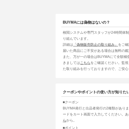
BUYMAには偽物はないの？
検閲システムや専門スタッフが24時間体
り組んでいます。
詳細は
「偽物販売防止の取り組み」
をご確
届いた商品にご不安がある場合は無料の鑑
また、万が一の場合はBUYMAにて全額
きましては
こちら
をご確認ください。監視
た取り組みを行っておりますので、ご安心
クーポンやポイントの使い方が知りた
■クーポン
BUYMA発行と出品者発行の2種類があり
ードをカート画面で入力してください。あ
ら
から。
■ポイント