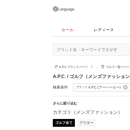
English
日本語
简体中文
繁體中文
Language
セール
レディース
A.P.C.ブランドページ
ゴルフ一覧ページ
A.P.C. / ゴルフ（メンズファッショ
検索条件
A.P.C.(アーペーセー)
ブランド
さらに絞り込む
カテゴリ（メンズファッション）
ゴルフ全て
アウター