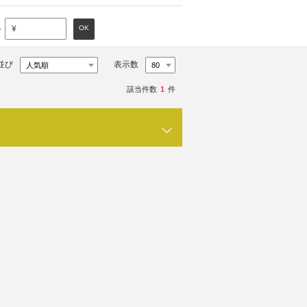
～
OK
¥
並び
表示数
該当件数
1
件