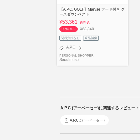
【A.P.C. GOLF】Maryse フード付き グ
ースダウンベスト
¥53,361
送料込
¥88,840
39%OFF
関税負担なし
返品補償
A.P.C.
PERSONAL SHOPPER
Seoulmuse
A.P.C.(アーペーセー)に関連するレビュー
A.P.C.(アーペーセー)