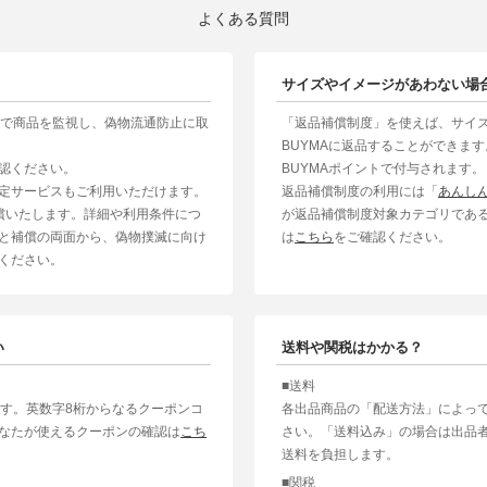
よくある質問
サイズやイメージがあわない場
制で商品を監視し、偽物流通防止に取
「返品補償制度」を使えば、サイ
BUYMAに返品することができま
認ください。
BUYMAポイントで付与されます。
定サービスもご利用いただけます。
返品補償制度の利用には「
あんし
補償いたします。詳細や利用条件につ
が返品補償制度対象カテゴリであ
と補償の両面から、偽物撲滅に向け
は
こちら
をご確認ください。
ください。
い
送料や関税はかかる？
■送料
ます。英数字8桁からなるクーポンコ
各出品商品の「配送方法」によっ
なたが使えるクーポンの確認は
こち
さい。「送料込み」の場合は出品
送料を負担します。
■関税