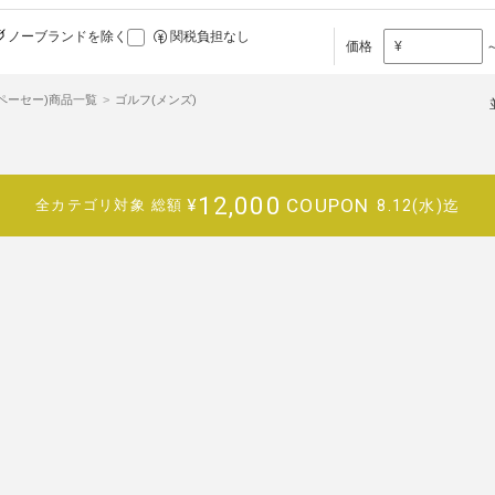
ノーブランドを除く
関税負担なし
価格
¥
アーペーセー)商品一覧
ゴルフ(メンズ)
12,000
COUPON
¥
8.12(水)迄
全カテゴリ対象
総額