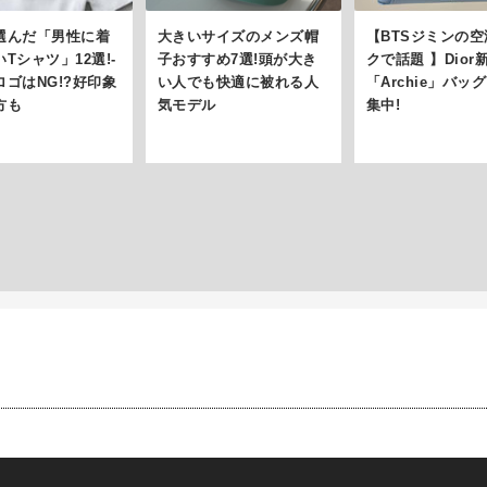
選んだ「男性に着
大きいサイズのメンズ帽
【BTSジミンの
Tシャツ」12選!-
子おすすめ7選!頭が大き
クで話題 】Dior
ロゴはNG!?好印象
い人でも快適に被れる人
「Archie」バッ
方も
気モデル
集中!