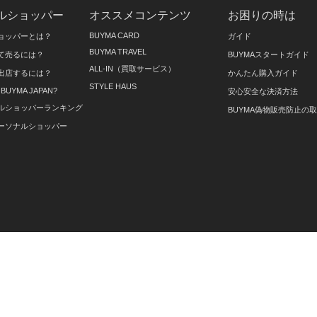
ルショッパー
オススメコンテンツ
お困りの時は
BUYMA CARD
ョッパーとは？
ガイド
BUYMA TRAVEL
て売るには？
BUYMAスタートガイド
ALL-IN（買取サービス）
出店するには？
かんたん購入ガイド
STYLE HAUS
on BUYMA JAPAN?
安心安全な決済方法
ルショッパーランキング
BUYMA偽物販売防止の
ーソナルショッパー