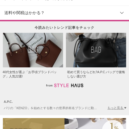
送料や関税はかかる？
今読みたいトレンド記事をチェック
BAG
BAG
40代女性が選ぶ「お手頃ブランドバッ
初めて買うならどれ?A.P.C.バッグで後悔
グ」人気22選!
しない選び方
A.P.C.
もっと見る
パリの「KENZO」を始めとする数々の世界的有名ブランドに勤めた経験のあるジャン・トゥイトゥ(Jean Touitou)によって1987年にメンズブランドとして設立されたブランドです。それからブランド展開を幅広くすることで今ではより多くの人々に受け入れられています。メンズやレディースのみならずCDやキャンドル、雑貨やバッグなど多くの商品を取り扱い、その洗練されたデザインは世界的人気を誇っています。