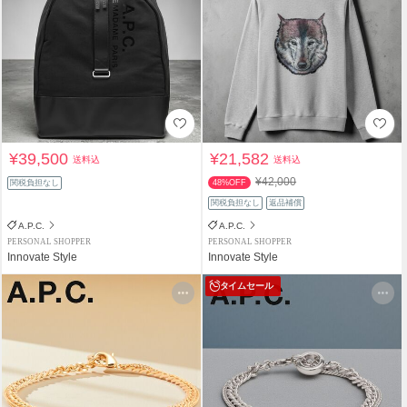
¥39,500
¥21,582
送料込
送料込
¥42,000
関税負担なし
48%OFF
関税負担なし
返品補償
A.P.C.
A.P.C.
PERSONAL SHOPPER
PERSONAL SHOPPER
Innovate Style
Innovate Style
タイムセール