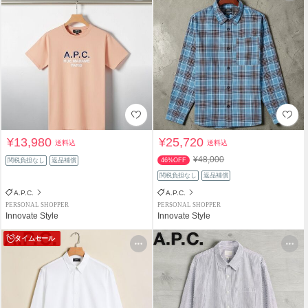
¥13,980
¥25,720
送料込
送料込
¥48,000
関税負担なし
返品補償
46%OFF
関税負担なし
返品補償
A.P.C.
A.P.C.
PERSONAL SHOPPER
PERSONAL SHOPPER
Innovate Style
Innovate Style
タイムセール