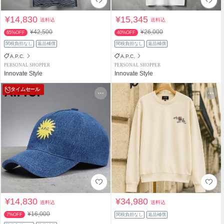
¥14,830
¥15,345
送料込
送料込
¥42,500
¥26,000
65%OFF
40%OFF
関税負担なし
返品補償
関税負担なし
返品補償
A.P.C.
A.P.C.
PERSONAL SHOPPER
PERSONAL SHOPPER
Innovate Style
Innovate Style
タイムセール
¥14,830
¥34,980
送料込
送料込
¥16,000
7%OFF
関税負担なし
返品補償