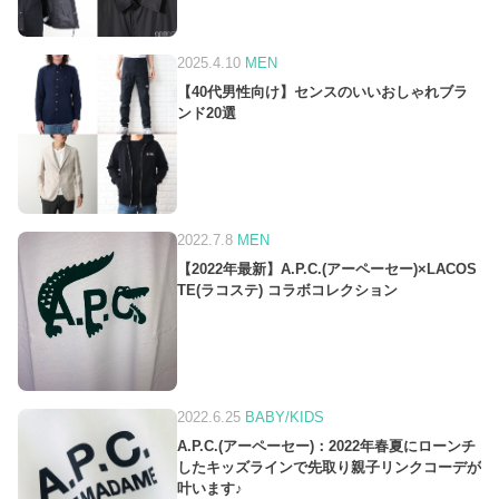
2025.4.10
MEN
【40代男性向け】センスのいいおしゃれブラ
ンド20選
2022.7.8
MEN
【2022年最新】A.P.C.(アーペーセー)×LACOS
TE(ラコステ) コラボコレクション
2022.6.25
BABY/KIDS
A.P.C.(アーペーセー)：2022年春夏にローンチ
したキッズラインで先取り親子リンクコーデが
叶います♪