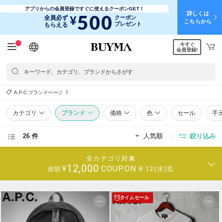
アプリからの会員登録ですぐに使えるクーポンGET！
詳しくは
500
¥
全員必ず
クーポン
こちらから
プレゼント
もらえる
今すぐ
日本語
English
简体中文
繁體中文
会員登録!
A.P.C.ブランドページ
カテゴリ
ブランド
価格
色
セール
手
26 件
人気順
絞り込み
全カテゴリ対象
12,000
COUPON
¥
8.12(水)迄
総額
タイムセール