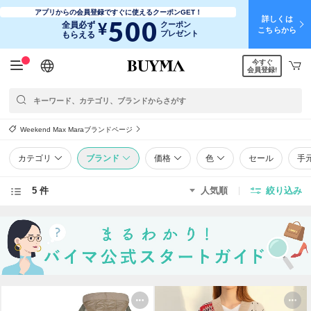
アプリからの会員登録ですぐに使えるクーポンGET！
詳しくは
500
¥
全員必ず
クーポン
こちらから
プレゼント
もらえる
今すぐ
日本語
English
简体中文
繁體中文
会員登録!
Weekend Max Maraブランドページ
カテゴリ
ブランド
価格
色
セール
手
5 件
人気順
絞り込み