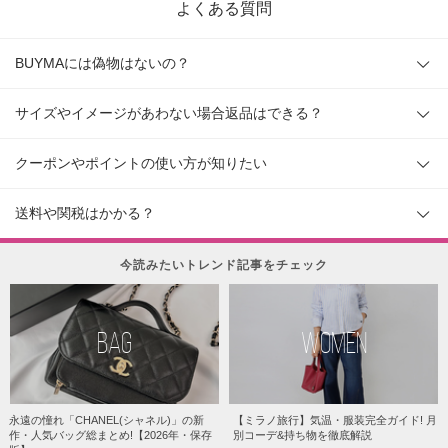
よくある質問
BUYMAには偽物はないの？
サイズやイメージがあわない場合返品はできる？
クーポンやポイントの使い方が知りたい
送料や関税はかかる？
今読みたいトレンド記事をチェック
BAG
WOMEN
永遠の憧れ「CHANEL(シャネル)」の新
【ミラノ旅行】気温・服装完全ガイド! 月
作・人気バッグ総まとめ!【2026年・保存
別コーデ&持ち物を徹底解説