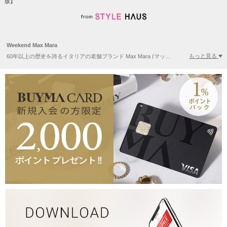
版】
Weekend Max Mara
もっと見る
60年以上の歴史を誇るイタリアの老舗ブランド Max Mara (マックスマーラ)。そのカジュアルラインとして1984年に同じくイタリアで設立した Weekend Max Mara（ウィークエンド マックスマーラ）はイタリアらしいカラフルでナチュラルヴィンテージな風合いが特徴です。Max Mara のエレガントなエッセンスの中に、現代に生きる女性が求めているオン・オフのシーンに対応した実用的なリアルクローズを幅広く展開し、上品で上質なラインナップと手が届く価格帯が人気の理由。ブランドのシンボルは、手縫い仕上げのダブルフェイルコートやスタイリッシュで機能的なワンピース。2014年に日本初の路面店をオープンし、話題のブランドです。