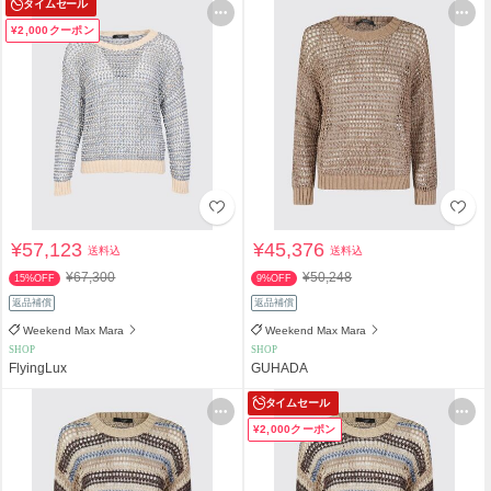
タイムセール
¥2,000クーポン
¥57,123
¥45,376
送料込
送料込
¥67,300
¥50,248
15%OFF
9%OFF
返品補償
返品補償
Weekend Max Mara
Weekend Max Mara
SHOP
SHOP
FlyingLux
GUHADA
タイムセール
¥2,000クーポン