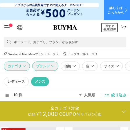
アプリからの会員登録ですぐに使えるクーポンGET！
詳しくは
500
¥
全員必ず
クーポン
こちらから
プレゼント
もらえる
今すぐ
日本語
English
简体中文
繁體中文
会員登録!
Weekend Max Maraブランドページ
トップス一覧ページ
カテゴリ
ブランド
価格
色
サイズ
レディース
メンズ
10 件
人気順
絞り込み
全カテゴリ対象
12,000
COUPON
¥
8.12(水)迄
総額