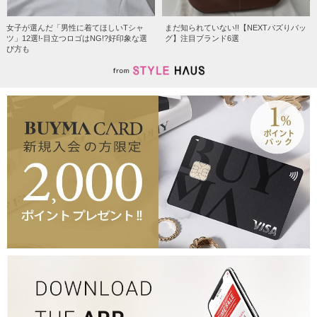
女子が選んだ「男性に着てほしいTシャ
まだ知られていない!!【NEXTバズりバッ
ツ」12選!-目立つロゴはNG!?好印象な選
グ】注目ブランド6選
び方も