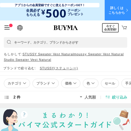
アプリからの会員登録ですぐに使えるクーポンGET！
詳しくは
500
¥
全員必ず
クーポン
こちらから
プレゼント
もらえる
今すぐ
日本語
English
简体中文
繁體中文
会員登録!
もしかして
STUSSY Sweater Vest Natural
moussy Sweater Vest Natural
Studio Sweater Vest Natural
ブランドで絞り込む
STUSSY(ステューシー)
カテゴリ
ブランド
価格
色
セール
手
2 件
人気順
絞り込み