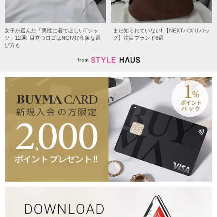
女子が選んだ「男性に着てほしいTシャ
まだ知られていない!!【NEXTバズりバッ
ツ」12選!-目立つロゴはNG!?好印象な選
グ】注目ブランド6選
び方も