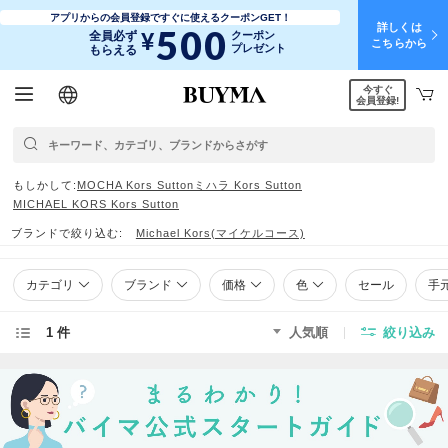
アプリからの会員登録ですぐに使えるクーポンGET！
詳しくは
500
¥
全員必ず
クーポン
こちらから
プレゼント
もらえる
今すぐ
日本語
English
简体中文
繁體中文
会員登録!
もしかして
MOCHA Kors Sutton
ミハラ Kors Sutton
MICHAEL KORS Kors Sutton
ブランドで絞り込む
Michael Kors(マイケルコース)
カテゴリ
ブランド
価格
色
セール
手
1 件
人気順
絞り込み