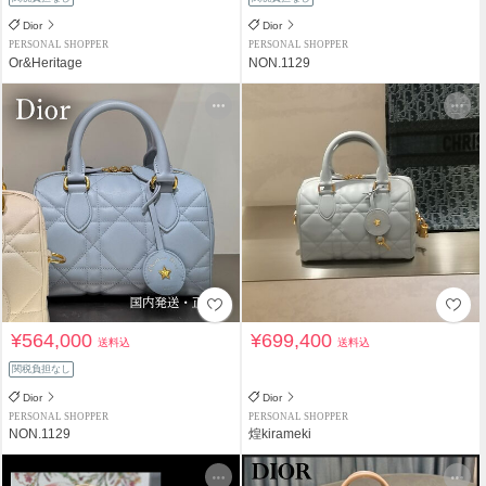
Dior
Dior
PERSONAL SHOPPER
PERSONAL SHOPPER
Or&Heritage
NON.1129
¥564,000
¥699,400
送料込
送料込
関税負担なし
Dior
Dior
PERSONAL SHOPPER
PERSONAL SHOPPER
NON.1129
煌kirameki