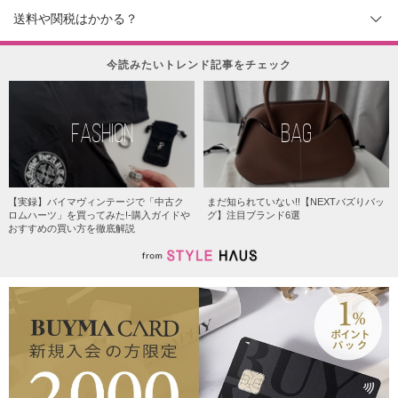
送料や関税はかかる？
今読みたいトレンド記事をチェック
FASHION
BAG
【実録】バイマヴィンテージで「中古ク
まだ知られていない!!【NEXTバズりバッ
ロムハーツ」を買ってみた!-購入ガイドや
グ】注目ブランド6選
おすすめの買い方を徹底解説