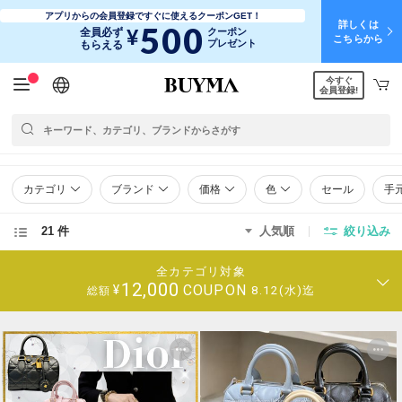
アプリからの会員登録ですぐに使えるクーポンGET！
詳しくは
500
¥
全員必ず
クーポン
こちらから
プレゼント
もらえる
今すぐ
日本語
English
简体中文
繁體中文
会員登録!
カテゴリ
ブランド
価格
色
セール
手
21 件
人気順
絞り込み
全カテゴリ対象
12,000
COUPON
¥
8.12(水)迄
総額