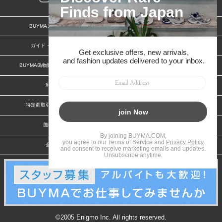
BUYMAスタートガイド
安心への取り組み
ガイド・お問い合わせ
かんたん購入ガイド
BUYMA偽物販売防止の取り組み
BUYMA CARD
利用規約
プライバシー
特定商取引法に関する表記
お客様情報の外部送信について
脆弱性報告
お知らせ(PCサイト)
会社案内
スタッフ募集
©2005 Enigmo Inc. All rights reserved.