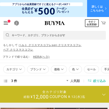
アプリからの会員登録ですぐに使えるクーポンGET！
詳しくは
500
¥
全員必ず
クーポン
こちらから
プレゼント
もらえる
今すぐ
日本語
English
简体中文
繁體中文
会員登録!
もしかして
ベルト クリスマスコフレ
seri クリスマスコフレ
ペア クリスマスコフレ
ブランドで絞り込む
HERA(ヘラ)
カテゴリ
ブランド
価格
色
セール
手
3 件
人気順
絞り込み
全カテゴリ対象
12,000
COUPON
¥
8.12(水)迄
総額