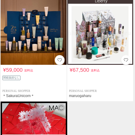
¥59,000
¥67,500
送料込
送料込
関税負担なし
PERSONAL SHOPPER
PERSONAL SHOPPER
＊SakuraUnicorn＊
maruogaharu