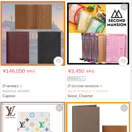
¥146,050
¥3,450
送料込
送料込
関税負担なし
HERMES
SECOND MANSION
PERSONAL SHOPPER
PREMIUM PERSONAL SHOPPER
Capooo
Seoul_Channel