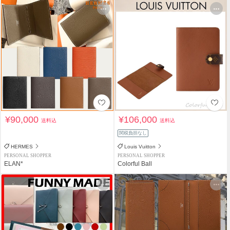
¥90,000
¥106,000
送料込
送料込
関税負担なし
HERMES
Louis Vuitton
PERSONAL SHOPPER
PERSONAL SHOPPER
ELAN*
Colorful Ball