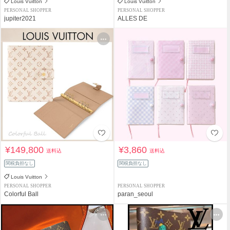
Louis Vuitton
Louis Vuitton
PERSONAL SHOPPER
PERSONAL SHOPPER
jupiter2021
ALLES DE
¥149,800
¥3,860
送料込
送料込
関税負担なし
関税負担なし
Louis Vuitton
PERSONAL SHOPPER
PERSONAL SHOPPER
Colorful Ball
paran_seoul