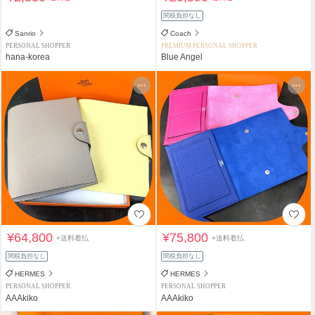
関税負担なし
Sanrio
Coach
PERSONAL SHOPPER
PREMIUM PERSONAL SHOPPER
hana-korea
Blue Angel
¥64,800
¥75,800
+送料着払
+送料着払
関税負担なし
関税負担なし
HERMES
HERMES
PERSONAL SHOPPER
PERSONAL SHOPPER
AAAkiko
AAAkiko