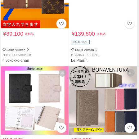
¥89,100
¥139,800
送料込
送料込
関税負担なし
Louis Vuitton
Louis Vuitton
PERSONAL SHOPPER
PERSONAL SHOPPER
hiyokokko-chan
Le Plaisir.