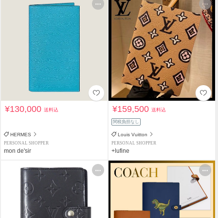
¥130,000
¥159,500
送料込
送料込
関税負担なし
HERMES
Louis Vuitton
PERSONAL SHOPPER
PERSONAL SHOPPER
mon de'sir
+lufine