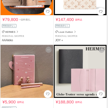
¥79,800
¥147,400
+送料着払
送料込
関税負担なし
関税負担なし
HERMES
Louis Vuitton
PERSONAL SHOPPER
PERSONAL SHOPPER
AAAkiko
JOY＋
¥5,900
¥188,800
送料込
送料込