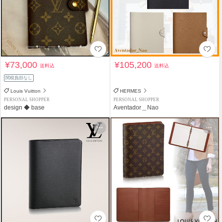
¥73,000
¥105,200
送料込
送料込
関税負担なし
Louis Vuitton
HERMES
PERSONAL SHOPPER
PERSONAL SHOPPER
design ◆ base
Aventador＿Nao