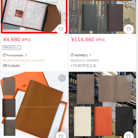
¥4,880
¥114,860
送料込
送料込
関税負担なし
Funnymade
HERMES
PREMIUM PERSONAL SHOPPER
PERSONAL SHOPPER
JM Luxury
パリのマロニエ