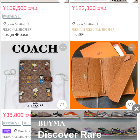
¥109,500
¥122,300
送料込
送料込
関税負担なし
Louis Vuitton
Louis Vuitton
PERSONAL SHOPPER
PREMIUM PERSONAL SHOPPER
design ◆ base
LisaSF
¥35,800
¥62,800
送料込
+送料着払
関税負担なし
スピード配送
関税負担なし
中古
Coach
HERMES
PERSONAL SHOPPER
PERSONAL SHOPPER