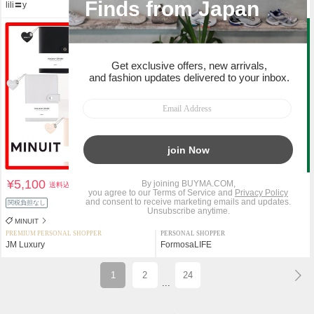
lili〓y
AAAkiko
¥5,100
¥3,800
送料込
送料込
関税負担なし
関税負担なし
MINUIT
Starbucks
PREMIUM PERSONAL SHOPPER
PERSONAL SHOPPER
JM Luxury
FormosaLIFE
1
2
24
...