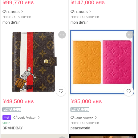
¥99,770
¥147,000
送料込
送料込
HERMES
HERMES
PERSONAL SHOPPER
PERSONAL SHOPPER
mon de'sir
mon de'sir
¥48,500
¥85,000
送料込
送料込
関税負担なし
関税負担なし
中古
Louis Vuitton
Louis Vuitton
SHOP
PERSONAL SHOPPER
BRANDBAY
peaceworld