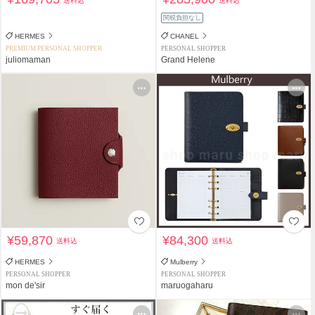
送料込
送料込
関税負担なし
HERMES
CHANEL
PREMIUM PERSONAL SHOPPER
PERSONAL SHOPPER
juliomaman
Grand Helene
¥59,870
¥84,300
送料込
送料込
HERMES
Mulberry
PERSONAL SHOPPER
PERSONAL SHOPPER
mon de'sir
maruogaharu