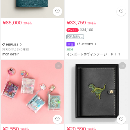
¥85,000
¥33,759
送料込
送料込
¥34,100
1%OFF
関税負担なし
中古
HERMES
HERMES
PERSONAL SHOPPER
SHOP
mon de'sir
インポート&ヴィンテージ ＰＩＴ
¥2,550
¥20,590
送料込
送料込