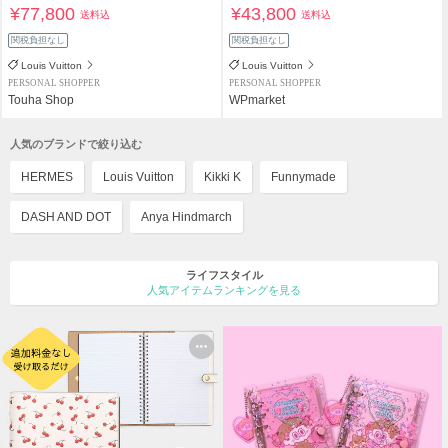
¥77,800
¥43,800
送料込
送料込
関税負担なし
関税負担なし
Louis Vuitton
Louis Vuitton
PERSONAL SHOPPER
PERSONAL SHOPPER
Touha Shop
WPmarket
人気のブランドで絞り込む
HERMES
Louis Vuitton
Kikki K
Funnymade
DASH AND DOT
Anya Hindmarch
ライフスタイル
人気アイテムランキングを見る