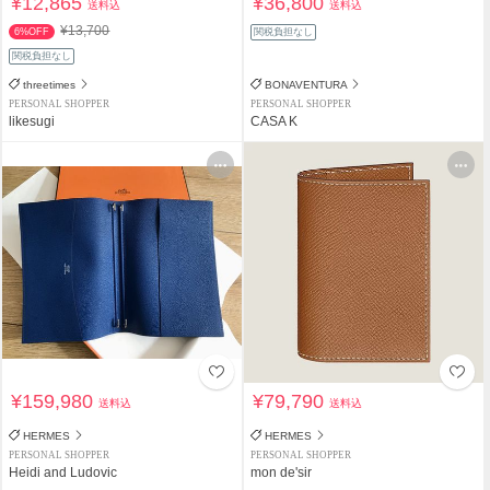
¥12,865
¥36,800
送料込
送料込
¥13,700
6%OFF
関税負担なし
関税負担なし
threetimes
BONAVENTURA
PERSONAL SHOPPER
PERSONAL SHOPPER
likesugi
CASA K
¥159,980
¥79,790
送料込
送料込
HERMES
HERMES
PERSONAL SHOPPER
PERSONAL SHOPPER
Heidi and Ludovic
mon de'sir