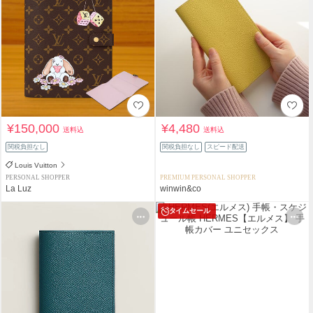
¥150,000
¥4,480
送料込
送料込
関税負担なし
関税負担なし
スピード配送
Louis Vuitton
PERSONAL SHOPPER
PREMIUM PERSONAL SHOPPER
La Luz
winwin&co
タイムセール