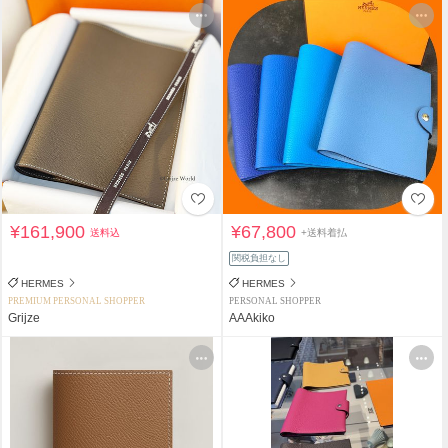
¥161,900
¥67,800
送料込
+送料着払
関税負担なし
HERMES
HERMES
PREMIUM PERSONAL SHOPPER
PERSONAL SHOPPER
Grijze
AAAkiko