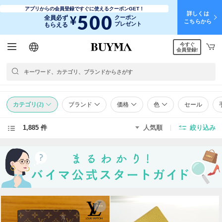
アプリからの会員登録ですぐに使えるクーポンGET！
詳しくは
500
¥
全員必ず
クーポン
こちらから
プレゼント
もらえる
今すぐ
日本語
English
简体中文
繁體中文
会員登録!
カテゴリ(2)
ブランド
価格
色
セール
1,885 件
人気順
絞り込み