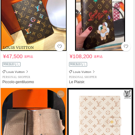
¥47,500
¥108,200
送料込
送料込
関税負担なし
関税負担なし
Louis Vuitton
Louis Vuitton
PERSONAL SHOPPER
PERSONAL SHOPPER
Piccolo-gentiluomo
Le Plaisir.