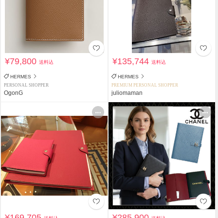
¥79,800
¥135,744
送料込
送料込
HERMES
HERMES
PERSONAL SHOPPER
PREMIUM PERSONAL SHOPPER
OgonG
juliomaman
¥169,705
¥285,900