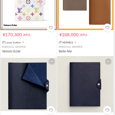
¥170,300
¥168,000
送料込
送料込
Louis Vuitton
HERMES
PERSONAL SHOPPER
PERSONAL SHOPPER
Velours Eclat
Belle Aile