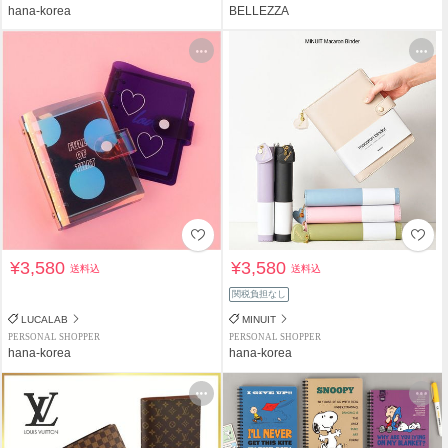
hana-korea
BELLEZZA
¥3,580
¥3,580
送料込
送料込
関税負担なし
LUCALAB
MINUIT
PERSONAL SHOPPER
PERSONAL SHOPPER
hana-korea
hana-korea