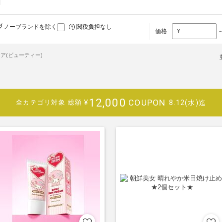
ノーブランドを除く
関税負担なし
価格
¥
ア(ビューティー)
12,000
COUPON
¥
8.12(水)迄
全カテゴリ対象
総額