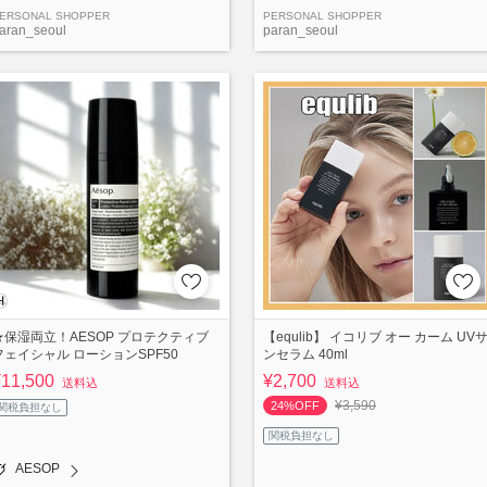
ERSONAL SHOPPER
PERSONAL SHOPPER
aran_seoul
paran_seoul
★保湿両立！AESOP プロテクティブ
【equlib】 イコリブ オー カーム UV
フェイシャル ローションSPF50
ンセラム 40ml
¥11,500
¥2,700
送料込
送料込
¥3,590
24%OFF
関税負担なし
関税負担なし
AESOP