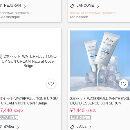
REJURAN
LANCOME
ERSONAL SHOPPER
PREMIUM PERSONAL SHOPPER
-Aesthetique
red balloon
本セット WATERFULL TONE-UP SU
2本セット WATERFULL PANTHENOL
 CREAM Natural Cover Beige
LIQUID ESSENCE SUN SERUM
¥7,440
¥7,440
送料込
送料込
関税負担なし
関税負担なし
d'Alba
d'Alba