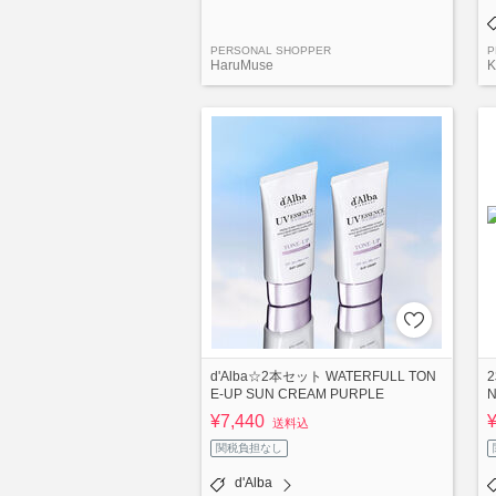
PERSONAL SHOPPER
P
HaruMuse
K
d'Alba☆2本セット WATERFULL TON
2
E-UP SUN CREAM PURPLE
N
¥7,440
送料込
関税負担なし
d'Alba