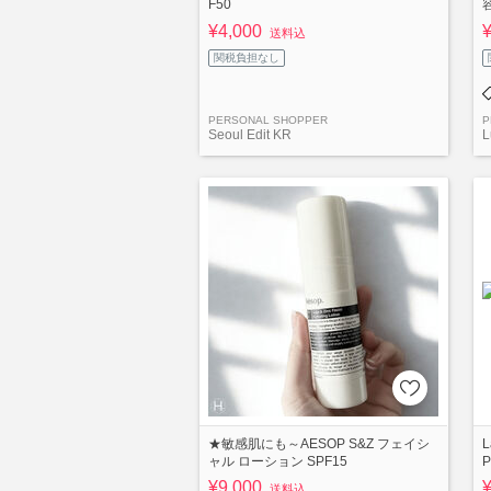
F50
¥4,000
送料込
関税負担なし
PERSONAL SHOPPER
P
Seoul Edit KR
L
★敏感肌にも～AESOP S&Z フェイシ
L
ャル ローション SPF15
P
¥9,000
送料込