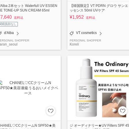
'Alba 2本セット Waterfull UV ESSEN
【韓国限定】VT PDRN グロウ サンエ
E TONE-UP SUN CREAM 65ml
ッセンス 50ml UVケア
¥7,640
¥1,952
送料込
送料込
関税負担なし
d'Alba
VT cosmetics
ERSONAL SHOPPER
PERSONAL SHOPPER
aran_seoul
Koreli
CHANEL♡CCクリームN SPF50★美
ジ オーディナリー★UV Filters SPF 4