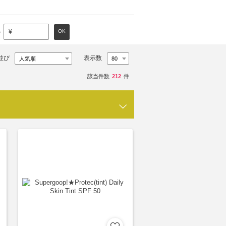
～
OK
¥
並び
表示数
該当件数
212
件