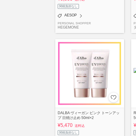
関税負担なし
AESOP
PERSONAL SHOPPER
P
HEGEMONE
DALBA ヴィーガン ピンク トーンアッ
プ 日焼け止め 50ml×2
5
¥5,470
送料込
関税負担なし