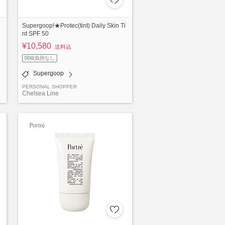
Supergoop!★Protec(tint) Daily Skin Ti
nt SPF 50
¥10,580
送料込
関税負担なし
Supergoop
PERSONAL SHOPPER
Chelsea Line