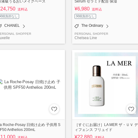
容液級うるおいメイクベース
Serum セラミド配合 保湿
¥24,750
¥6,980
送料込
送料込
関税負担なし
関税負担なし
CHANEL
The Ordinary
ERSONAL SHOPPER
PERSONAL SHOPPER
uxelle
Chelsea Line
a Roche-Posay 日焼け止め 子供用 S
［すぐにお届け］LA MER ザ・ＵＶ デ
F50 Anthelios 200mL
ィフェンス フリュイド
¥11,000
¥22,880
送料込
送料込