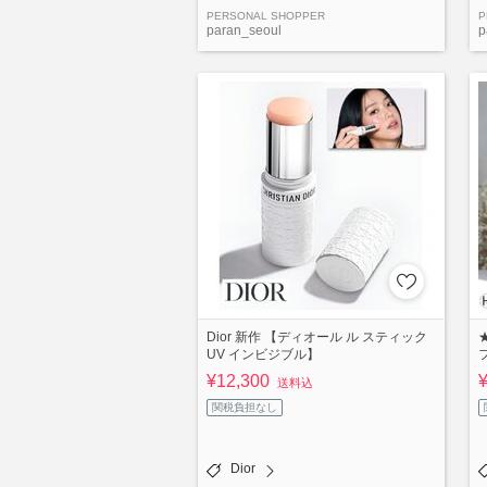
PERSONAL SHOPPER
P
paran_seoul
p
Dior 新作 【ディオール ル スティック
UV インビジブル】
¥12,300
送料込
関税負担なし
Dior