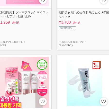
【韓国限定】ダーマブロック マイスウ
朝鮮美女 晴れやか米日焼け止め ★2個
ィートピアノ 日焼け止め
セット★
¥1,959
¥3,700
送料込
送料込
関税負担なし
ERSONAL SHOPPER
PERSONAL SHOPPER
oreli
rakoonboy