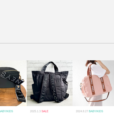
BABY/KIDS
2025.1.3
SALE
2024.8.27
BABY/KIDS