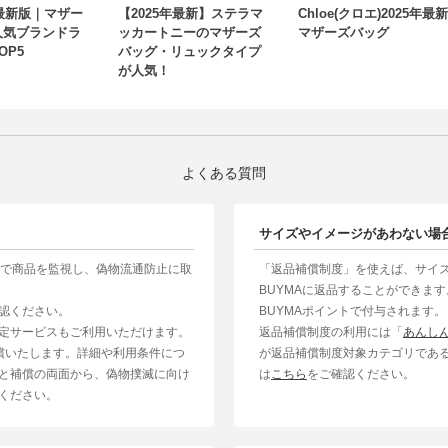
秋最新版｜マザー
【2025年最新】ステラマ
Chloe(クロエ)2025年最新
人気ブランドラ
ッカートニーのマザーズ
マザーズバッグ
OP5
バッグ・リュックタイプ
が人気！
よくある質問
サイズやイメージがあわない場
制で商品を監視し、偽物流通防止に取
「返品補償制度」を使えば、サイ
BUYMAに返品することができま
認ください。
BUYMAポイントで付与されます。
定サービスもご利用いただけます。
返品補償制度の利用には「
あんし
補償いたします。詳細や利用条件につ
が返品補償制度対象カテゴリであ
と補償の両面から、偽物撲滅に向け
は
こちら
をご確認ください。
ください。