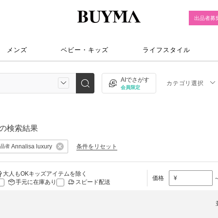
出品者募
メンズ
ベビー・キッズ
ライフスタイル
AIでさがす
カテゴリ選択
会員限定
の検索結果
条件をリセット
Annalisa luxury
品者
大人もOKキッズアイテムを除く
価格
¥
手元に在庫あり
スピード配送