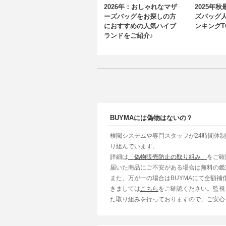
2026年：おしゃれなマザ
2025年
ーズバッグをお探しの方
ズバッグ
におすすめの人気ハイブ
ンキングT
ランドをご紹介♪
BUYMAには偽物はないの？
検閲システムや専門スタッフが24時間体
り組んでいます。
詳細は
「偽物販売防止の取り組み」
をご確
届いた商品にご不安がある場合は無料の鑑
また、万が一の場合はBUYMAにて全額
きましては
こちら
をご確認ください。監視
た取り組みを行っておりますので、ご安心