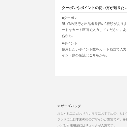
クーポンやポイントの使い方が知りた
■クーポン
BUYMA発行と出品者発行の2種類があり
ードをカート画面で入力してください。あ
ら
から。
■ポイント
使用したいポイント数をカート画面で入力
イント数の確認は
こちら
から。
マザーズバッグ
おしゃれにこだわりたいママにおすすめの、セレブや芸能人
ランドには日本未発売のデザインが豊富です。多機能
パパとも兼用派にはリュックが人気です。