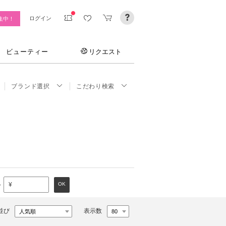
ログイン
集中！
ビューティー
リクエスト
ブランド選択
こだわり検索
～
OK
¥
並び
表示数