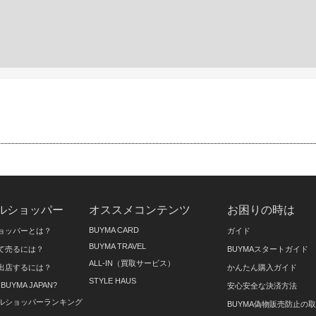
ルショッパー
オススメコンテンツ
お困りの時は
BUYMA CARD
ョッパーとは？
ガイド
BUYMA TRAVEL
て売るには？
BUYMAスタートガイド
ALL-IN（買取サービス）
出店するには？
かんたん購入ガイド
STYLE HAUS
on BUYMA JAPAN?
安心安全な決済方法
ルショッパーランキング
BUYMA偽物販売防止の