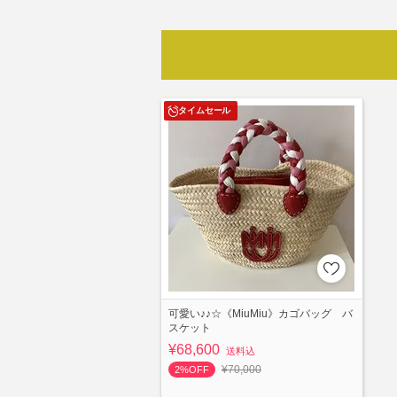
タイムセール
可愛い♪♪☆《MiuMiu》カゴバッグ バ
スケット
¥68,600
送料込
¥70,000
2%OFF