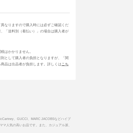
て異なりますので購入時には必ずご確認くだ
者、「送料別（着払い）」の場合は購入者が
関税はかかりません。
原則として購入者の負担となりますが、「関
る商品は出品者が負担します。詳しくは
こち
tney、GUCCI、MARC JACOBSなどハイブ
可能でママ人気の高いお品です。また、カジュアル派、