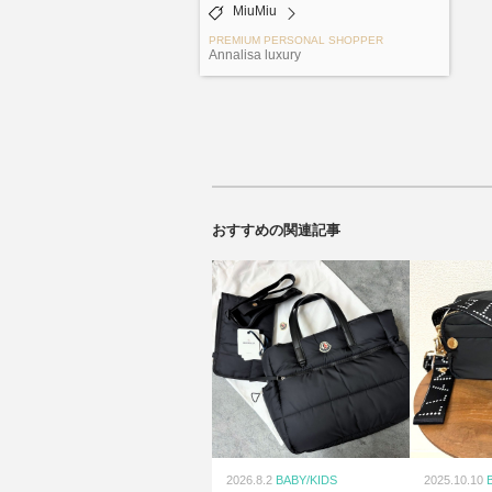
MiuMiu
PREMIUM PERSONAL SHOPPER
Annalisa luxury
おすすめの関連記事
2026.8.2
BABY/KIDS
2025.10.10