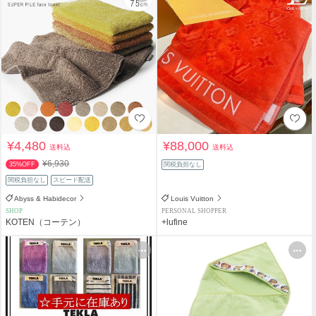
¥4,480
¥88,000
送料込
送料込
¥6,930
35%OFF
関税負担なし
関税負担なし
スピード配送
Abyss & Habidecor
Louis Vuitton
SHOP
PERSONAL SHOPPER
KOTEN（コーテン）
+lufine