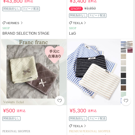
¥43,800
¥3,400
送料込
送料込
¥3,850
関税負担なし
スピード配送
11%OFF
関税負担なし
スピード配送
HERMES
TEKLA
SHOP
SHOP
BRAND SELECTION STAGE
LaG
¥500
¥5,300
送料込
送料込
関税負担なし
関税負担なし
スピード配送
TEKLA
PERSONAL SHOPPER
PREMIUM PERSONAL SHOPPER