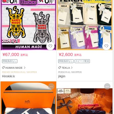
¥67,000
¥2,600
送料込
送料込
関税負担なし
関税負担なし
スピード配送
HUMAN MADE
TEKLA
PREMIUM PERSONAL SHOPPER
PERSONAL SHOPPER
Hirokiki.k
jikjjin