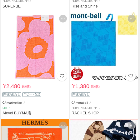
PERSONAL SHOPPER
PERSONAL SHOPPER
SUPERBE
Rise and Shine
¥2,480
¥1,380
送料込
送料込
関税負担なし
スピード配送
関税負担なし
marimekko
montbell
SHOP
PERSONAL SHOPPER
Alevel BUYMA店
RACHEL SHOP