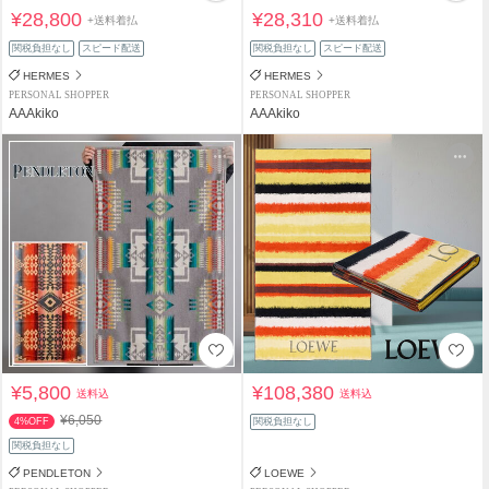
¥28,800
¥28,310
+送料着払
+送料着払
関税負担なし
スピード配送
関税負担なし
スピード配送
HERMES
HERMES
PERSONAL SHOPPER
PERSONAL SHOPPER
AAAkiko
AAAkiko
¥5,800
¥108,380
送料込
送料込
¥6,050
4%OFF
関税負担なし
関税負担なし
PENDLETON
LOEWE