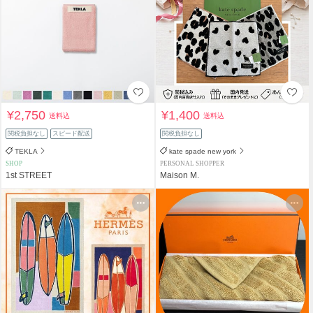
¥2,750
¥1,400
送料込
送料込
関税負担なし
スピード配送
関税負担なし
TEKLA
kate spade new york
SHOP
PERSONAL SHOPPER
1st STREET
Maison M.