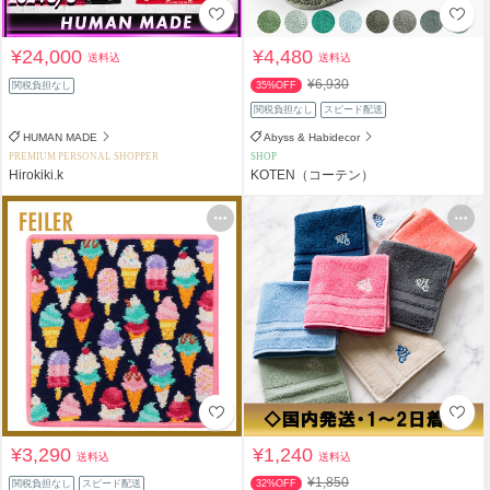
¥24,000
¥4,480
送料込
送料込
¥6,930
関税負担なし
35%OFF
関税負担なし
スピード配送
HUMAN MADE
Abyss & Habidecor
PREMIUM PERSONAL SHOPPER
SHOP
Hirokiki.k
KOTEN（コーテン）
¥3,290
¥1,240
送料込
送料込
¥1,850
関税負担なし
スピード配送
32%OFF