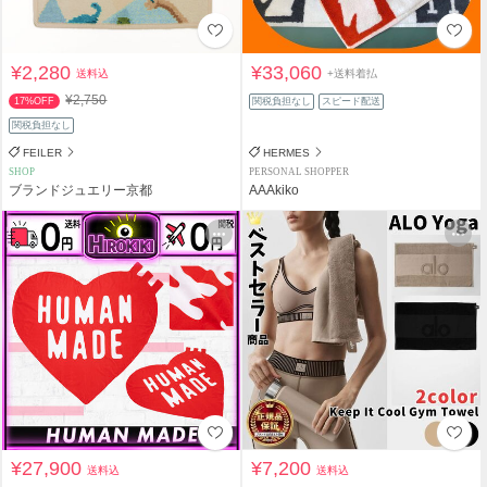
¥2,280
¥33,060
送料込
+送料着払
¥2,750
17%OFF
関税負担なし
スピード配送
関税負担なし
FEILER
HERMES
SHOP
PERSONAL SHOPPER
ブランドジュエリー京都
AAAkiko
¥27,900
¥7,200
送料込
送料込