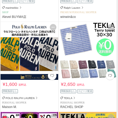
関税負担なし
スピード配送
関税負担なし
スピード配送
marimekko
Ralph Lauren
SHOP
PREMIUM PERSONAL SHOPPER
Alevel BUYMA店
winwin&co
¥1,600
¥2,650
送料込
送料込
関税負担なし
関税負担なし
スピード配送
POLO RALPH LAUREN
TEKLA
PERSONAL SHOPPER
PERSONAL SHOPPER
Maison M.
RACHEL SHOP