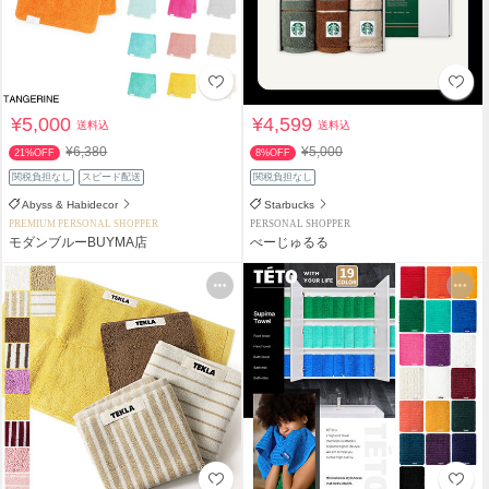
¥5,000
¥4,599
送料込
送料込
¥6,380
¥5,000
21%OFF
8%OFF
関税負担なし
スピード配送
関税負担なし
Abyss & Habidecor
Starbucks
PREMIUM PERSONAL SHOPPER
PERSONAL SHOPPER
モダンブルーBUYMA店
べーじゅるる