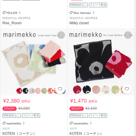
関税負担なし
スピード配送
FEILER
Ron Herman
PERSONAL SHOPPER
PERSONAL SHOPPER
Ree_Room
Milky closet
¥2,380
¥1,470
送料込
送料込
¥3,080
¥2,420
22%OFF
39%OFF
関税負担なし
スピード配送
関税負担なし
スピード配送
marimekko
marimekko
SHOP
SHOP
KOTEN（コーテン）
KOTEN（コーテン）