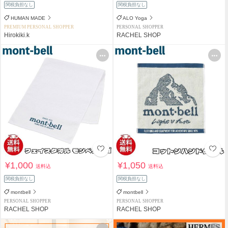
関税負担なし
関税負担なし
HUMAN MADE
ALO Yoga
PREMIUM PERSONAL SHOPPER
PERSONAL SHOPPER
Hirokiki.k
RACHEL SHOP
¥1,000
¥1,050
送料込
送料込
関税負担なし
関税負担なし
montbell
montbell
PERSONAL SHOPPER
PERSONAL SHOPPER
RACHEL SHOP
RACHEL SHOP