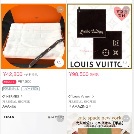
¥42,800
¥98,500
+送料着払
送料込
¥97,800
56%OFF
関税負担なし
スピード配送
HERMES
Louis Vuitton
PERSONAL SHOPPER
PERSONAL SHOPPER
AAAkiko
＊AMAZING＊