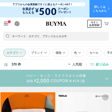
アプリからの会員登録ですぐに使えるクーポンGET！
詳しくは
500
¥
全員必ず
クーポン
こちらから
プレゼント
もらえる
今すぐ
日本語
English
简体中文
繁體中文
会員登録!
カテゴリ
ブランド
価格
色
セール
手
370 件
人気順
絞り込み
ベビー・キッズ・ライフスタイル対象
2,000
COUPON
¥
8.6(木)迄
総額