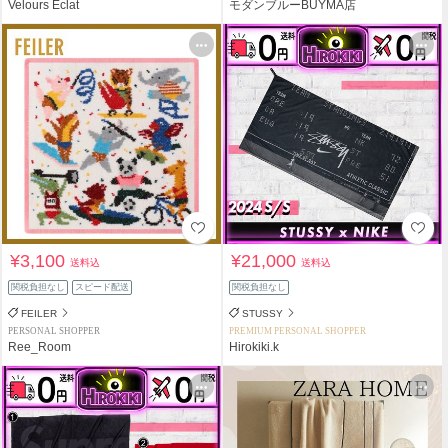
Velours Eclat
モダンブルーBUYMA店
¥3,100
¥21,000
送料込
送料込
関税負担なし
スピード配送
関税負担なし
FEILER
STUSSY
PERSONAL SHOPPER
PREMIUM PERSONAL SHOPPER
Ree_Room
Hirokiki.k