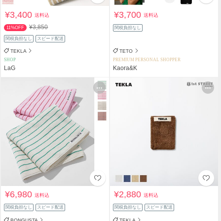
¥3,400
¥3,700
送料込
送料込
¥3,850
11%OFF
関税負担なし
関税負担なし
スピード配送
TEKLA
TETO
SHOP
PREMIUM PERSONAL SHOPPER
LaG
Kaora&K
¥6,980
¥2,880
送料込
送料込
関税負担なし
スピード配送
関税負担なし
スピード配送
BONGUSTA
TEKLA