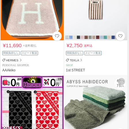
¥11,690
¥2,750
+送料着払
送料込
関税負担なし
スピード配送
関税負担なし
スピード配送
HERMES
TEKLA
PERSONAL SHOPPER
SHOP
AAAkiko
1st STREET