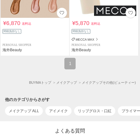
¥6,870
¥5,870
送料込
送料込
関税負担なし
関税負担なし
MECCA MAX
PERSONAL SHOPPER
PERSONAL SHOPPER
海外Beauty
海外Beauty
1
BUYMAトップ
メイクアップ
メイクアップその他(ビューティー)
他のカテゴリからさがす
メイクアップ ALL
アイメイク
リップグロス・口紅
プライマ
よくある質問