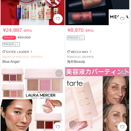
¥24,987
¥8,970
送料込
送料込
¥50,000
50%OFF
関税負担なし
関税負担なし
ESTEE LAUDER
MECCA MAX
PREMIUM PERSONAL SHOPPER
PERSONAL SHOPPER
Blue Angel
海外Beauty