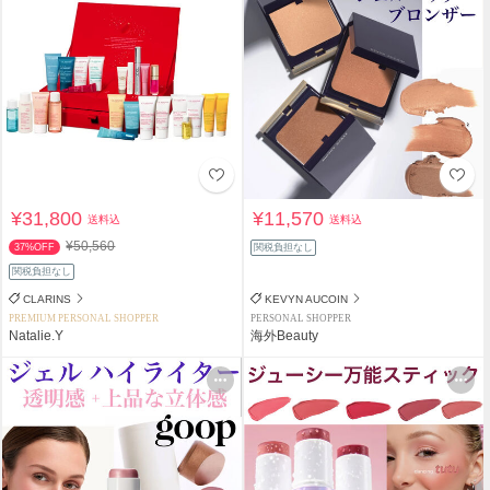
¥31,800
¥11,570
送料込
送料込
¥50,560
37%OFF
関税負担なし
関税負担なし
CLARINS
KEVYN AUCOIN
PREMIUM PERSONAL SHOPPER
PERSONAL SHOPPER
Natalie.Y
海外Beauty