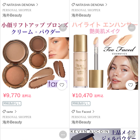
NATASHA DENONA
NATASHA DENONA
PERSONAL SHOPPER
PERSONAL SHOPPER
海外Beauty
海外Beauty
¥9,770
¥10,470
送料込
送料込
関税負担なし
関税負担なし
tarte
Too Faced
PERSONAL SHOPPER
PERSONAL SHOPPER
海外Beauty
海外Beauty