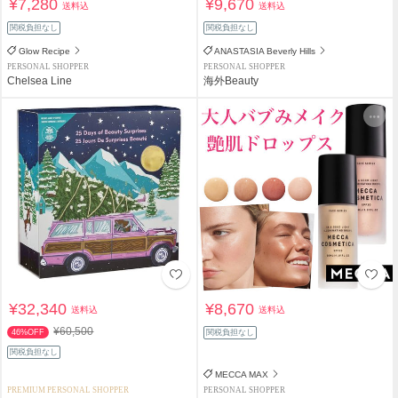
¥7,280
¥9,670
送料込
送料込
関税負担なし
関税負担なし
Glow Recipe
ANASTASIA Beverly Hills
PERSONAL SHOPPER
PERSONAL SHOPPER
Chelsea Line
海外Beauty
¥32,340
¥8,670
送料込
送料込
¥60,500
46%OFF
関税負担なし
関税負担なし
MECCA MAX
PREMIUM PERSONAL SHOPPER
PERSONAL SHOPPER