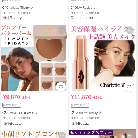
Charlotte Tilbury
Glow Recipe
PERSONAL SHOPPER
PERSONAL SHOPPER
海外Beauty
Chelsea Line
¥9,870
¥11,870
送料込
送料込
関税負担なし
関税負担なし
SUMMER FRIDAYS
Charlotte Tilbury
PERSONAL SHOPPER
PERSONAL SHOPPER
海外Beauty
海外Beauty