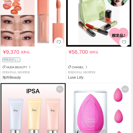
¥9,370
¥56,700
送料込
送料込
関税負担なし
HUDA BEAUTY
CHANEL
PERSONAL SHOPPER
PERSONAL SHOPPER
海外Beauty
Luxe Lilly