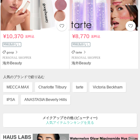
¥10,370
¥8,770
送料込
送料込
関税負担なし
関税負担なし
goop
tarte
PERSONAL SHOPPER
PERSONAL SHOPPER
海外Beauty
海外Beauty
人気のブランドで絞り込む
MECCA MAX
Charlotte Tilbury
tarte
Victoria Beckham
IPSA
ANASTASIA Beverly Hills
メイクアップその他
(ビューティー)
人気アイテムランキングを見る