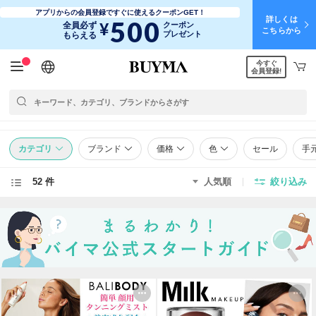
アプリからの会員登録ですぐに使えるクーポンGET！
詳しくは
500
¥
全員必ず
クーポン
こちらから
プレゼント
もらえる
今すぐ
日本語
English
简体中文
繁體中文
会員登録!
カテゴリ
ブランド
価格
色
セール
手
52 件
人気順
絞り込み