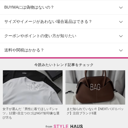
BUYMAには偽物はないの？
サイズやイメージがあわない場合返品はできる？
クーポンやポイントの使い方が知りたい
送料や関税はかかる？
今読みたいトレンド記事をチェック
TOPS
BAG
女子が選んだ「男性に着てほしいTシャ
まだ知られていない!!【NEXTバズりバッ
ツ」12選!-目立つロゴはNG!?好印象な選
グ】注目ブランド6選
び方も