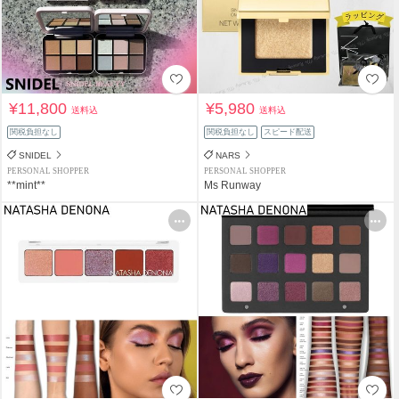
¥11,800
¥5,980
送料込
送料込
関税負担なし
関税負担なし
スピード配送
SNIDEL
NARS
PERSONAL SHOPPER
PERSONAL SHOPPER
**mint**
Ms Runway