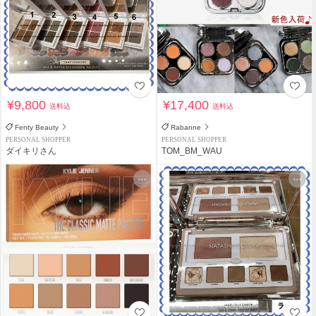
¥9,800
¥17,400
送料込
送料込
Fenty Beauty
Rabanne
PERSONAL SHOPPER
PERSONAL SHOPPER
ダイキリさん
TOM_BM_WAU