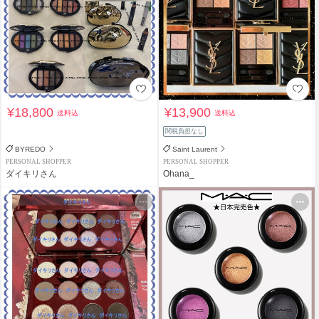
¥18,800
¥13,900
送料込
送料込
関税負担なし
BYREDO
Saint Laurent
PERSONAL SHOPPER
PERSONAL SHOPPER
ダイキリさん
Ohana_