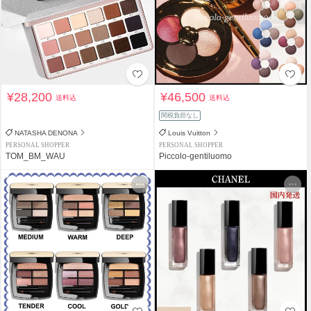
¥28,200
¥46,500
送料込
送料込
関税負担なし
NATASHA DENONA
Louis Vuitton
PERSONAL SHOPPER
PERSONAL SHOPPER
TOM_BM_WAU
Piccolo-gentiluomo