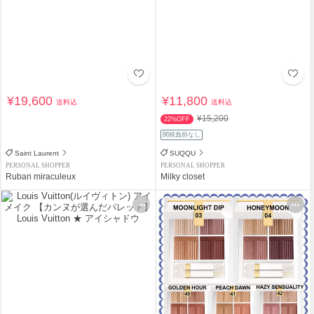
¥19,600
¥11,800
送料込
送料込
¥15,200
22%OFF
関税負担なし
Saint Laurent
SUQQU
PERSONAL SHOPPER
PERSONAL SHOPPER
Ruban miraculeux
Milky closet