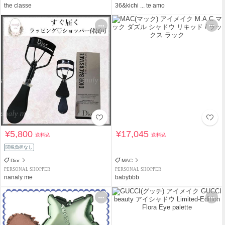
the classe
36&kichi ... te amo
¥5,800
¥17,045
送料込
送料込
関税負担なし
Dior
MAC
PERSONAL SHOPPER
PERSONAL SHOPPER
nanaly me
babybbb