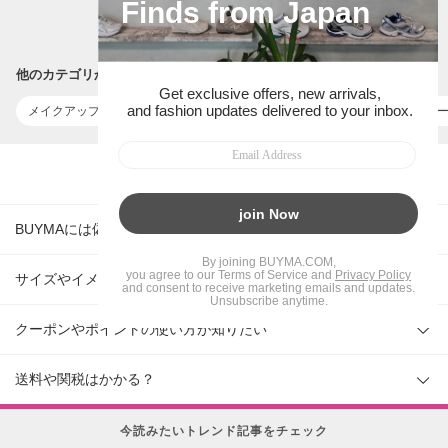
BUYMAトップ
メイクアップ
アイメイク(ビューティー)
他のカテゴリからさがす
メイクアップ ALL
アイブロウ
リップグロス・口紅
プライマ
よくある質問
BUYMAには偽物はないの？
サイズやイメージがあわない場合返品はできる？
クーポンやポイントの使い方が知りたい
送料や関税はかかる？
今読みたいトレンド記事をチェック