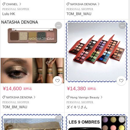
CHANEL
NATASHA DENONA
PERSONAL SHOPPER
PERSONAL SHOPPER
Lulu HK
TOM_BM_WAU
¥14,600
¥14,380
送料込
送料込
NATASHA DENONA
Hung Vanngo Beauty
PERSONAL SHOPPER
PERSONAL SHOPPER
TOM_BM_WAU
ダイキリさん