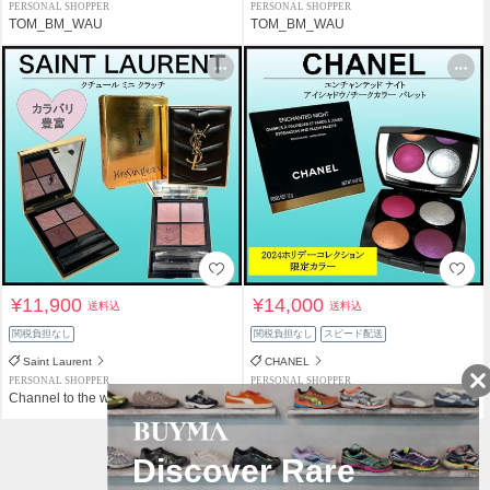
PERSONAL SHOPPER
PERSONAL SHOPPER
TOM_BM_WAU
TOM_BM_WAU
¥11,900
¥14,000
送料込
送料込
関税負担なし
関税負担なし
スピード配送
Saint Laurent
CHANEL
PERSONAL SHOPPER
PERSONAL SHOPPER
Channel to the world
Channel to the world
1
2
3