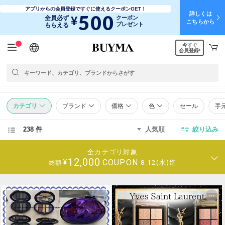
アプリからの会員登録ですぐに使えるクーポンGET！
詳しくは
500
¥
全員必ず
クーポン
こちらから
プレゼント
もらえる
今すぐ
日本語
English
简体中文
繁體中文
会員登録!
カテゴリ
ブランド
価格
色
セール
手
238 件
人気順
絞り込み
全カテゴリ対象
12,000
COUPON
¥
8.12(水)迄
総額