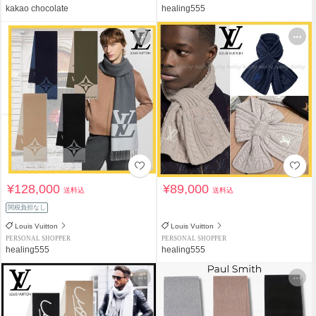
kakao chocolate
healing555
¥128,000
¥89,000
送料込
送料込
関税負担なし
Louis Vuitton
Louis Vuitton
PERSONAL SHOPPER
PERSONAL SHOPPER
healing555
healing555