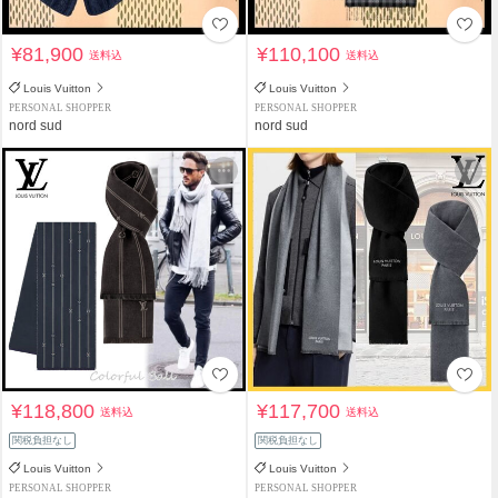
¥81,900
¥110,100
送料込
送料込
Louis Vuitton
Louis Vuitton
PERSONAL SHOPPER
PERSONAL SHOPPER
nord sud
nord sud
¥118,800
¥117,700
送料込
送料込
関税負担なし
関税負担なし
Louis Vuitton
Louis Vuitton
PERSONAL SHOPPER
PERSONAL SHOPPER