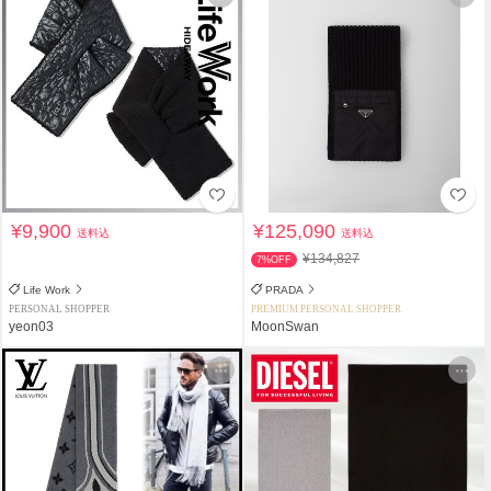
¥9,900
¥125,090
送料込
送料込
¥134,827
7%OFF
Life Work
PRADA
PERSONAL SHOPPER
PREMIUM PERSONAL SHOPPER
yeon03
MoonSwan