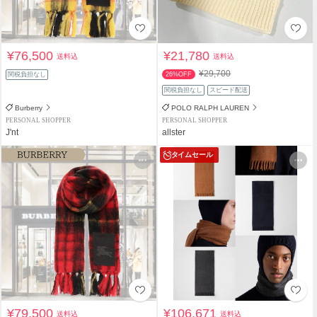
¥76,500
¥21,780
送料込
送料込
¥29,700
関税負担なし
26%OFF
関税負担なし
スピード配送
Burberry
POLO RALPH LAUREN
PERSONAL SHOPPER
PERSONAL SHOPPER
J'nt
allster
タイムセール
¥79,500
¥106,671
送料込
送料込