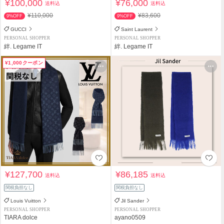
¥100,000
¥76,000
送料込
送料込
¥110,000
¥83,600
9%OFF
9%OFF
GUCCI
Saint Laurent
PERSONAL SHOPPER
PERSONAL SHOPPER
絆. Legame IT
絆. Legame IT
¥1,000クーポン
¥127,700
¥86,185
送料込
送料込
関税負担なし
関税負担なし
Louis Vuitton
Jil Sander
PERSONAL SHOPPER
PERSONAL SHOPPER
TIARA dolce
ayano0509