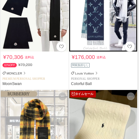
¥70,306
¥176,000
送料込
送料込
¥79,200
11%OFF
関税負担なし
MONCLER
Louis Vuitton
PREMIUM PERSONAL SHOPPER
PERSONAL SHOPPER
MoonSwan
Colorful Ball
タイムセール