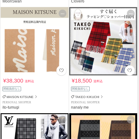
MoonSwan
Clover6
¥38,300
¥18,500
送料込
送料込
関税負担なし
関税負担なし
MAISON KITSUNE
TAKEO KIKUCHI
PERSONAL SHOPPER
PERSONAL SHOPPER
ito-tumugi
nanaly me