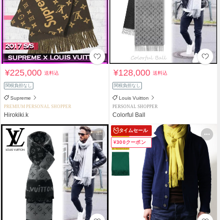
¥225,000
¥128,000
送料込
送料込
関税負担なし
関税負担なし
Supreme
Louis Vuitton
PREMIUM PERSONAL SHOPPER
PERSONAL SHOPPER
Hirokiki.k
Colorful Ball
タイムセール
¥300クーポン