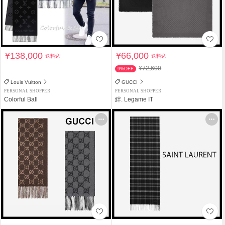
¥138,000
¥66,000
送料込
送料込
¥72,600
9%OFF
Louis Vuitton
GUCCI
PERSONAL SHOPPER
PERSONAL SHOPPER
Colorful Ball
絆. Legame IT