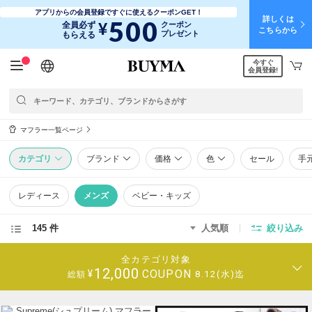
アプリからの会員登録ですぐに使えるクーポンGET！
詳しくは
500
¥
全員必ず
クーポン
こちらから
プレゼント
もらえる
今すぐ
日本語
English
简体中文
繁體中文
会員登録!
マフラー一覧ページ
カテゴリ
ブランド
価格
色
セール
手
レディース
メンズ
ベビー・キッズ
145 件
人気順
絞り込み
全カテゴリ対象
12,000
COUPON
¥
8.12(水)迄
総額