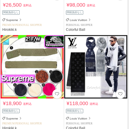
¥26,500
¥98,000
送料込
送料込
関税負担なし
関税負担なし
Supreme
Louis Vuitton
PREMIUM PERSONAL SHOPPER
PERSONAL SHOPPER
Hirokiki.k
Colorful Ball
¥18,900
¥118,000
送料込
送料込
関税負担なし
関税負担なし
Supreme
Louis Vuitton
PREMIUM PERSONAL SHOPPER
PERSONAL SHOPPER
Hirokiki.k
Colorful Ball