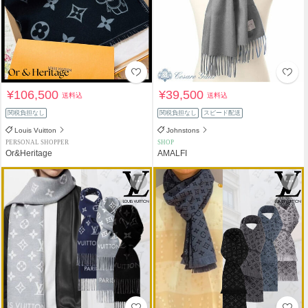
¥106,500
¥39,500
送料込
送料込
関税負担なし
関税負担なし
スピード配送
Louis Vuitton
Johnstons
PERSONAL SHOPPER
SHOP
Or&Heritage
AMALFI