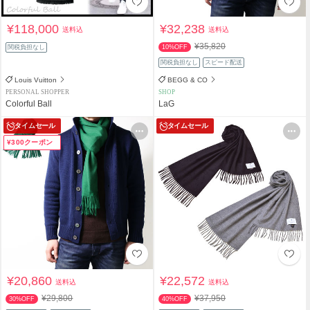
¥118,000
¥32,238
送料込
送料込
¥35,820
関税負担なし
10%OFF
関税負担なし
スピード配送
Louis Vuitton
BEGG & CO
PERSONAL SHOPPER
SHOP
Colorful Ball
LaG
タイムセール
タイムセール
¥300クーポン
¥20,860
¥22,572
送料込
送料込
¥29,800
¥37,950
30%OFF
40%OFF