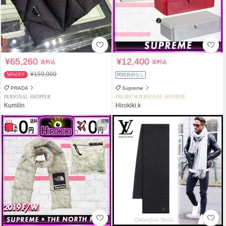
¥65,260
¥12,400
送料込
送料込
¥159,000
58%OFF
関税負担なし
PRADA
Supreme
PERSONAL SHOPPER
PREMIUM PERSONAL SHOPPER
Kumilin
Hirokiki.k