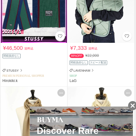
¥46,500
¥7,333
送料込
送料込
¥22,000
関税負担なし
66%OFF
関税負担なし
スピード配送
STUSSY
LAVENHAM
PREMIUM PERSONAL SHOPPER
SHOP
Hirokiki.k
LaG