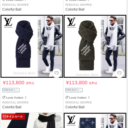
PERSONAL SHOPPER
PERSONAL SHOPPER
Colorful Ball
Colorful Ball
¥113,800
¥113,800
送料込
送料込
関税負担なし
関税負担なし
Louis Vuitton
Louis Vuitton
PERSONAL SHOPPER
PERSONAL SHOPPER
Colorful Ball
Colorful Ball
タイムセール