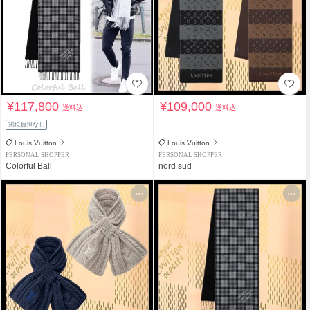
¥117,800
¥109,000
送料込
送料込
関税負担なし
Louis Vuitton
Louis Vuitton
PERSONAL SHOPPER
PERSONAL SHOPPER
Colorful Ball
nord sud