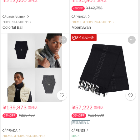
¥213,000
¥135,801
送料込
送料込
¥142,758
4%OFF
Louis Vuitton
PRADA
PERSONAL SHOPPER
PREMIUM PERSONAL SHOPPER
Colorful Ball
MoonSwan
タイムセール
¥139,873
¥57,222
送料込
送料込
¥225,467
¥121,000
37%OFF
52%OFF
関税負担なし
PRADA
FENDI
PREMIUM PERSONAL SHOPPER
SHOP