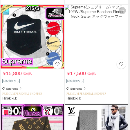
¥15,800
¥17,500
送料込
送料込
関税負担なし
関税負担なし
Supreme
Supreme
PREMIUM PERSONAL SHOPPER
PREMIUM PERSONAL SHOPPER
Hirokiki.k
Hirokiki.k