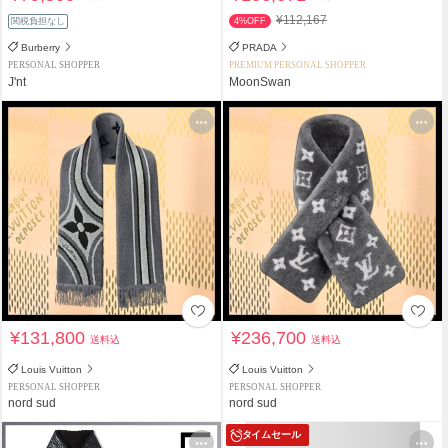
¥112,167
関税負担なし
4%OFF
Burberry
PRADA
PERSONAL SHOPPER
PREMIUM PERSONAL SHOPPER
J'nt
MoonSwan
¥131,800
¥236,700
送料込
送料込
Louis Vuitton
Louis Vuitton
PERSONAL SHOPPER
PERSONAL SHOPPER
nord sud
nord sud
タイムセール