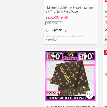
【本物保証 /関税・送料無料】Suprem
e × The North Face Paper
e
¥26,500
送料込
関税負担なし
Supreme
PREMIUM PERSONAL SHOPPER
P
Hirokiki.k
H
Louis Vuitton Supreme Monogram Sca