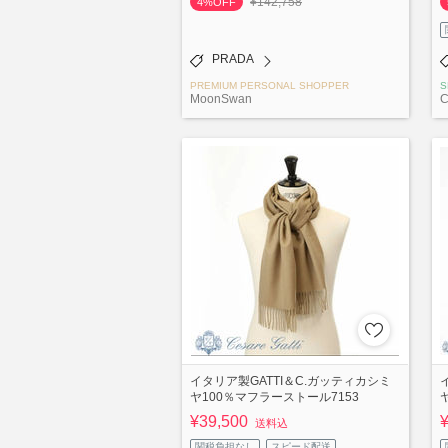
¥142,758
4%OFF
PRADA
PREMIUM PERSONAL SHOPPER
S
MoonSwan
C
イタリア製GATTI＆C.ガッティカシミ
ヤ100％マフラーストール7153
¥39,500
送料込
関税負担なし
スピード配送