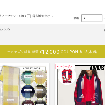
ノーブランドを除く
関税負担なし
価格
¥
(メンズ)
12,000
COUPON
¥
8.12(水)迄
全カテゴリ対象
総額
¥100クーポン