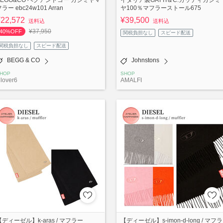
ラー ebc24w101 Arran
ヤ100％マフラーストール675
¥22,572
¥39,500
送料込
送料込
¥37,950
40%OFF
関税負担なし
スピード配送
関税負担なし
スピード配送
BEGG & CO
Johnstons
HOP
SHOP
lover6
AMALFI
【ディーゼル】k-aras / マフラー
【ディーゼル】s-imon-d-long / マフラ