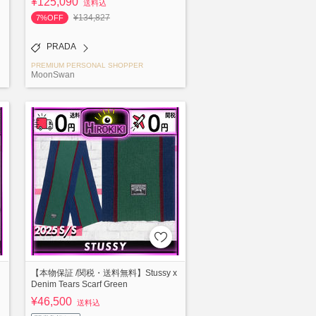
¥125,090
送料込
¥134,827
7%OFF
PRADA
PREMIUM PERSONAL SHOPPER
MoonSwan
【本物保証 /関税・送料無料】Stussy x
Denim Tears Scarf Green
¥46,500
送料込