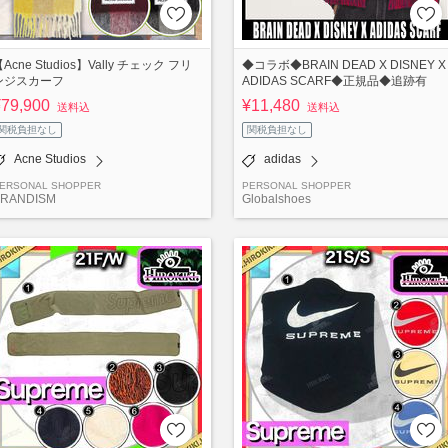
Acne Studios】Vally チェック フリ
◆コラボ◆BRAIN DEAD X DISNEY X
ンジスカーフ
ADIDAS SCARF◆正規品◆追跡有
¥79,900
¥11,480
送料込
送料込
関税負担なし
関税負担なし
Acne Studios
adidas
ERSONAL SHOPPER
PERSONAL SHOPPER
RANDISM
Globalshoes