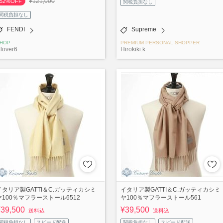
¥121,000
52%OFF
関税負担なし
関税負担なし
FENDI
Supreme
HOP
PREMIUM PERSONAL SHOPPER
lover6
Hirokiki.k
イタリア製GATTI＆C.ガッティカシミ
イタリア製GATTI＆C.ガッティカシミ
ヤ100％マフラーストール6512
ヤ100％マフラーストール561
¥39,500
¥39,500
送料込
送料込
関税負担なし
スピード配送
関税負担なし
スピード配送