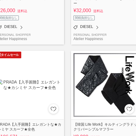
ー
¥26,000
¥32,000
送料込
送料込
関税負担なし
関税負担なし
DIESEL
DIESEL
ERSONAL SHOPPER
PERSONAL SHOPPER
telier Happiness
Atelier Happiness
タイムセール
PRADA【入手困難】エレガントな★カ
【韓国 Life Work】キルティングラド
シミヤ スカーフ★全色
クリバーシブルマフラー