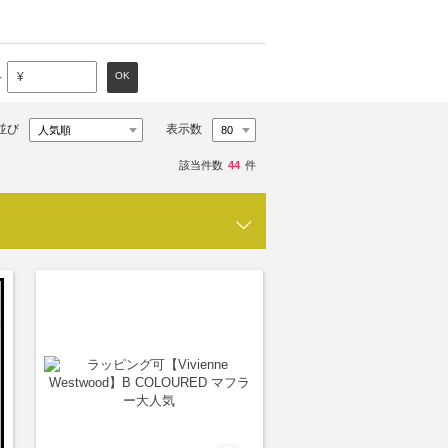
～
OK
¥
並び
表示数
該当件数
44
件