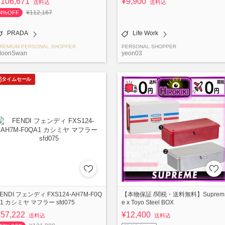
¥106,671
¥9,900
送料込
送料込
¥112,167
4%OFF
PRADA
Life Work
REMIUM PERSONAL SHOPPER
PERSONAL SHOPPER
oonSwan
yeon03
タイムセール
ENDI フェンディ FXS124-AH7M-F0Q
【本物保証 /関税・送料無料】Suprem
A1 カシミヤ マフラー sfd075
e x Toyo Steel BOX
¥57,222
¥12,400
送料込
送料込