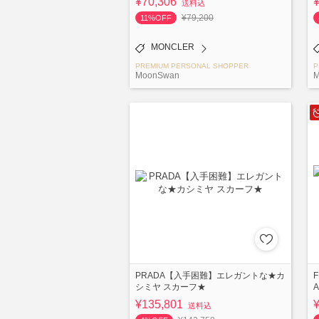
¥70,306
送料込
¥79,200
11%OFF
MONCLER
PREMIUM PERSONAL SHOPPER
P
MoonSwan
M
PRADA【入手困難】エレガントな★カ
F
シミヤ スカーフ★
¥135,801
送料込