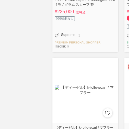
rf モノグラム スカーフ 茶
フ
¥225,000
送料込
関税負担なし
Supreme
PREMIUM PERSONAL SHOPPER
S
Hirokiki.k
C
【ディーゼル】k-lollo-scarf / マフラー