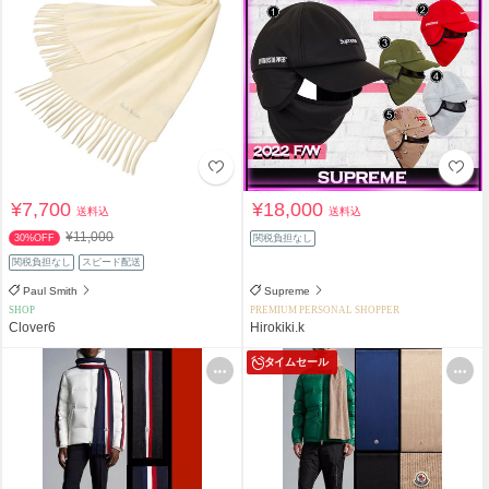
¥7,700
¥18,000
送料込
送料込
¥11,000
30%OFF
関税負担なし
関税負担なし
スピード配送
Paul Smith
Supreme
SHOP
PREMIUM PERSONAL SHOPPER
Clover6
Hirokiki.k
タイムセール