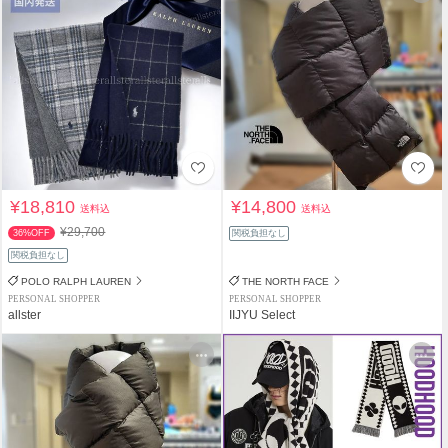
¥18,810
¥14,800
送料込
送料込
¥29,700
36%OFF
関税負担なし
関税負担なし
POLO RALPH LAUREN
THE NORTH FACE
PERSONAL SHOPPER
PERSONAL SHOPPER
allster
IIJYU Select