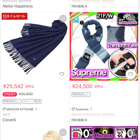
PERSONAL SHOPPER
PREMIUM PERSONAL SHOPPER
Atelier Happiness
Hirokiki.k
タイムセール
¥25,542
¥24,500
送料込
送料込
¥30,800
17%OFF
関税負担なし
関税負担なし
スピード配送
MAISON KITSUNE
Supreme
SHOP
PREMIUM PERSONAL SHOPPER
Clover6
Hirokiki.k