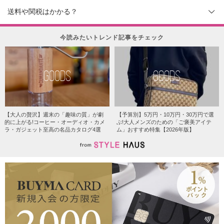
送料や関税はかかる？
今読みたいトレンド記事をチェック
GOODS
GOODS
【大人の贅沢】週末の「趣味の質」が劇
【予算別】5万円・10万円・30万円で選
的に上がる!コーヒー・オーディオ・カメ
ぶ!大人メンズのための「ご褒美アイテ
ラ・ガジェット至高の名品カタログ4選
ム」おすすめ特集【2026年版】