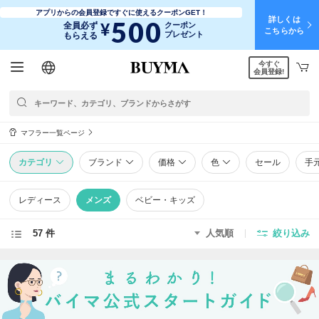
アプリからの会員登録ですぐに使えるクーポンGET！
詳しくは
500
¥
全員必ず
クーポン
こちらから
プレゼント
もらえる
今すぐ
日本語
English
简体中文
繁體中文
会員登録!
マフラー一覧ページ
カテゴリ
ブランド
価格
色
セール
手
レディース
メンズ
ベビー・キッズ
57 件
人気順
絞り込み