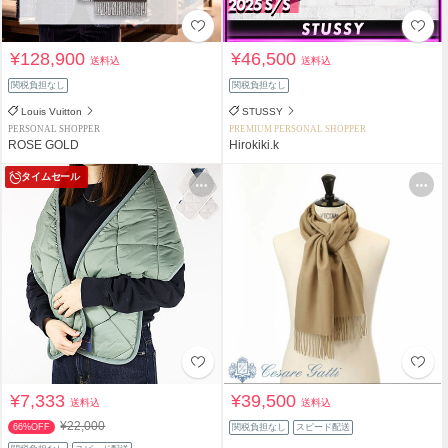
¥128,900
¥46,500
送料込
送料込
関税負担なし
関税負担なし
Louis Vuitton
STUSSY
PERSONAL SHOPPER
PREMIUM PERSONAL SHOPPER
ROSE GOLD
Hirokiki.k
タイムセール
¥7,333
¥39,500
送料込
送料込
¥22,000
66%OFF
関税負担なし
スピード配送