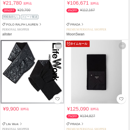
¥21,780
¥106,671
送料込
送料込
¥29,700
¥112,167
26%OFF
4%OFF
関税負担なし
スピード配送
POLO RALPH LAUREN
PRADA
PERSONAL SHOPPER
PREMIUM PERSONAL SHOPPER
allster
MoonSwan
タイムセール
¥9,900
¥125,090
送料込
送料込
¥134,827
7%OFF
Life Work
PRADA
PERSONAL SHOPPER
PREMIUM PERSONAL SHOPPER