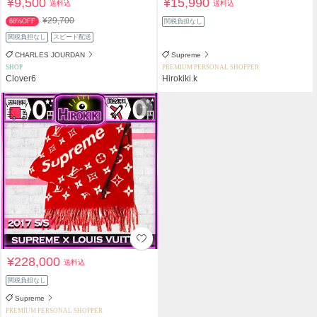
¥9,500
¥15,990
送料込
送料込
¥29,700
68%OFF
関税負担なし
関税負担なし
スピード配送
CHARLES JOURDAN
Supreme
SHOP
PREMIUM PERSONAL SHOPPER
Clover6
Hirokiki.k
¥228,000
送料込
関税負担なし
Supreme
PREMIUM PERSONAL SHOPPER