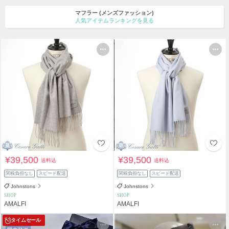
マフラー
(メンズファッション)
人気アイテムランキングを見る
¥39,500
¥39,500
送料込
送料込
関税負担なし
スピード配送
関税負担なし
スピード配送
Johnstons
Johnstons
SHOP
SHOP
AMALFI
AMALFI
タイムセール