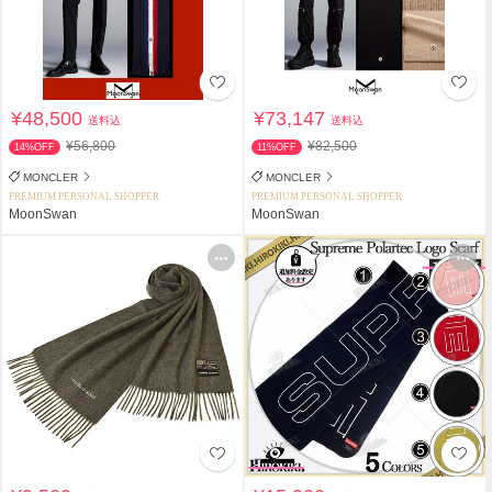
¥48,500
¥73,147
送料込
送料込
¥56,800
¥82,500
14%OFF
11%OFF
MONCLER
MONCLER
PREMIUM PERSONAL SHOPPER
PREMIUM PERSONAL SHOPPER
MoonSwan
MoonSwan