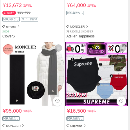
¥12,672
¥64,000
送料込
送料込
¥29,700
57%OFF
関税負担なし
関税負担なし
スピード配送
renoma
MONCLER
SHOP
PERSONAL SHOPPER
Clover6
Atelier Happiness
¥95,000
¥16,500
送料込
送料込
関税負担なし
関税負担なし
MONCLER
Supreme