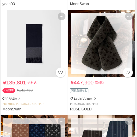
yeon03
MoonSwan
¥135,801
¥447,900
送料込
送料込
¥142,758
4%OFF
関税負担なし
PRADA
Louis Vuitton
PREMIUM PERSONAL SHOPPER
PERSONAL SHOPPER
MoonSwan
ROSE GOLD