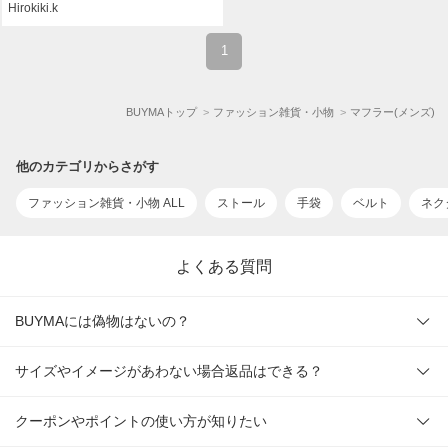
Hirokiki.k
1
BUYMAトップ
ファッション雑貨・小物
マフラー(メンズ)
他のカテゴリからさがす
ファッション雑貨・小物 ALL
ストール
手袋
ベルト
ネク
よくある質問
BUYMAには偽物はないの？
サイズやイメージがあわない場合返品はできる？
クーポンやポイントの使い方が知りたい