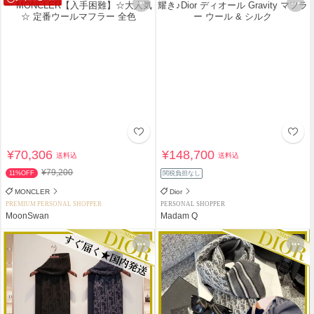
¥70,306
¥148,700
送料込
送料込
¥79,200
11%OFF
関税負担なし
MONCLER
Dior
PREMIUM PERSONAL SHOPPER
PERSONAL SHOPPER
MoonSwan
Madam Q