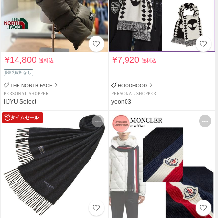
¥14,800
¥7,920
送料込
送料込
関税負担なし
THE NORTH FACE
HOODHOOD
PERSONAL SHOPPER
PERSONAL SHOPPER
IIJYU Select
yeon03
タイムセール