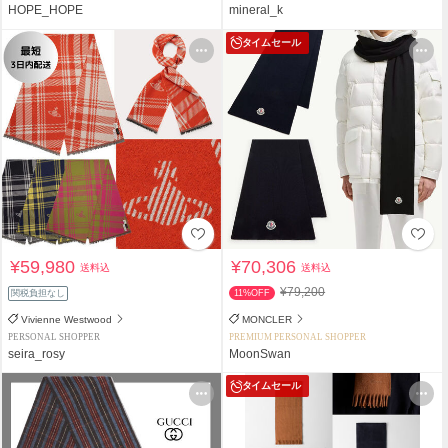
HOPE_HOPE
mineral_k
タイムセール
¥59,980
¥70,306
送料込
送料込
¥79,200
関税負担なし
11%OFF
Vivienne Westwood
MONCLER
PERSONAL SHOPPER
PREMIUM PERSONAL SHOPPER
seira_rosy
MoonSwan
タイムセール