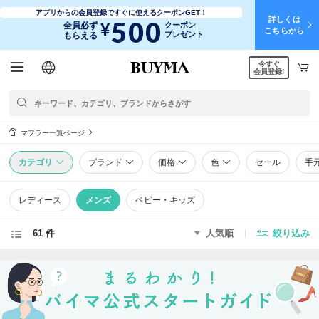
アプリからの会員登録ですぐに使えるクーポンGET！
詳しくは
500
¥
全員必ず
クーポン
こちらから
プレゼント
もらえる
今すぐ
日本語
English
简体中文
繁體中文
会員登録!
マフラー一覧ページ
カテゴリ
ブランド
価格
色
セール
手
レディース
メンズ
ベビー・キッズ
61 件
人気順
絞り込み