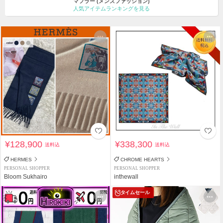
マフラー
(メンズファッション)
人気アイテムランキングを見る
¥128,900
¥338,300
送料込
送料込
HERMES
CHROME HEARTS
PERSONAL SHOPPER
PERSONAL SHOPPER
Bloom Sukhairo
inthewall
タイムセール