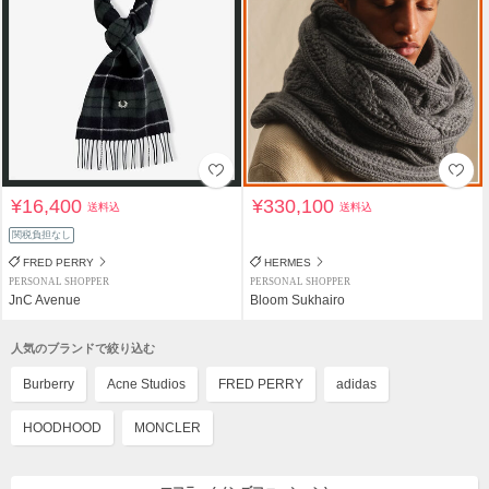
¥16,400
¥330,100
送料込
送料込
関税負担なし
FRED PERRY
HERMES
PERSONAL SHOPPER
PERSONAL SHOPPER
JnC Avenue
Bloom Sukhairo
人気のブランドで絞り込む
Burberry
Acne Studios
FRED PERRY
adidas
HOODHOOD
MONCLER