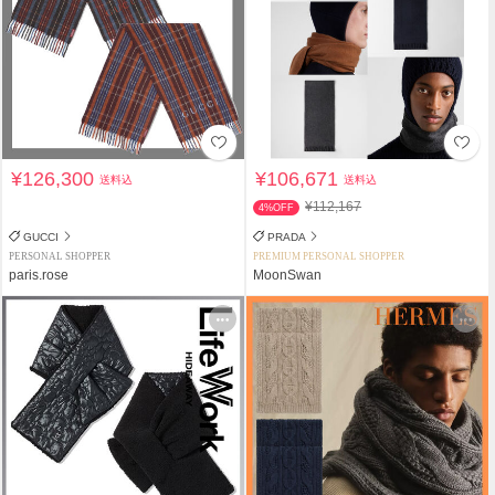
¥126,300
¥106,671
送料込
送料込
¥112,167
4%OFF
GUCCI
PRADA
PERSONAL SHOPPER
PREMIUM PERSONAL SHOPPER
paris.rose
MoonSwan