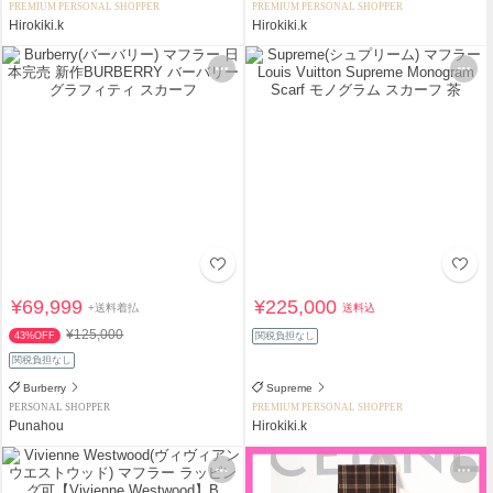
PREMIUM PERSONAL SHOPPER
PREMIUM PERSONAL SHOPPER
Hirokiki.k
Hirokiki.k
¥69,999
¥225,000
+送料着払
送料込
¥125,000
43%OFF
関税負担なし
関税負担なし
Burberry
Supreme
PERSONAL SHOPPER
PREMIUM PERSONAL SHOPPER
Punahou
Hirokiki.k