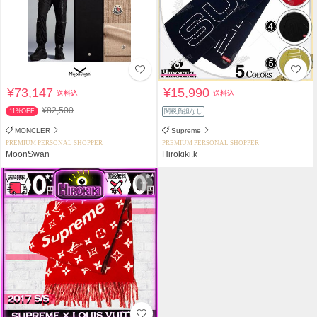
¥73,147
¥15,990
送料込
送料込
¥82,500
11%OFF
関税負担なし
MONCLER
Supreme
PREMIUM PERSONAL SHOPPER
PREMIUM PERSONAL SHOPPER
MoonSwan
Hirokiki.k