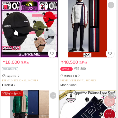
¥18,000
¥48,500
送料込
送料込
¥56,800
関税負担なし
14%OFF
Supreme
MONCLER
PREMIUM PERSONAL SHOPPER
PREMIUM PERSONAL SHOPPER
Hirokiki.k
MoonSwan
タイムセール