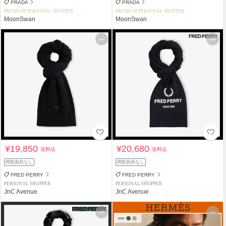
PRADA
PRADA
PREMIUM PERSONAL SHOPPER
PREMIUM PERSONAL SHOPPER
MoonSwan
MoonSwan
¥19,850
¥20,680
送料込
送料込
関税負担なし
関税負担なし
FRED PERRY
FRED PERRY
PERSONAL SHOPPER
PERSONAL SHOPPER
JnC Avenue
JnC Avenue