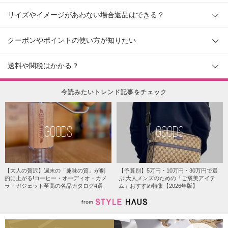
サイズやイメージがあわない場合返品はできる？
クーポンやポイントの使い方が知りたい
送料や関税はかかる？
今読みたいトレンド記事をチェック
GOODS
GOODS
【大人の贅沢】週末の「趣味の質」が劇
【予算別】5万円・10万円・30万円で選
的に上がる!コーヒー・オーディオ・カメ
ぶ!大人メンズのための「ご褒美アイテ
ラ・ガジェット至高の名品カタログ4選
ム」おすすめ特集【2026年版】