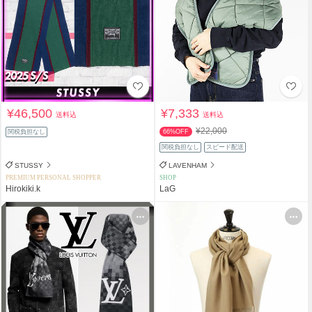
¥46,500
¥7,333
送料込
送料込
¥22,000
関税負担なし
66%OFF
関税負担なし
スピード配送
STUSSY
LAVENHAM
PREMIUM PERSONAL SHOPPER
SHOP
Hirokiki.k
LaG