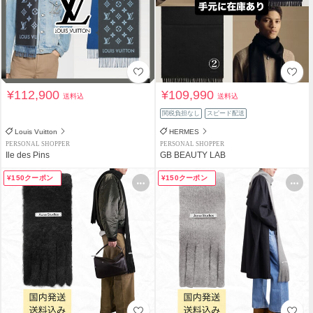
¥112,900
¥109,990
送料込
送料込
関税負担なし
スピード配送
Louis Vuitton
HERMES
PERSONAL SHOPPER
PERSONAL SHOPPER
Ile des Pins
GB BEAUTY LAB
¥150クーポン
¥150クーポン