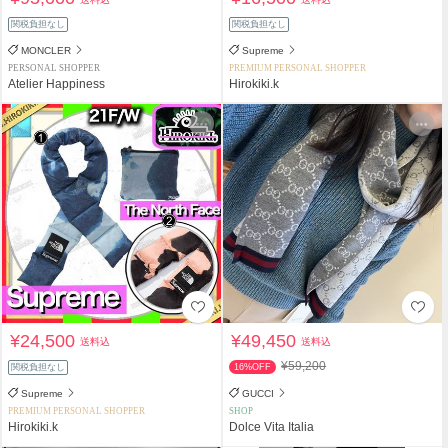
関税負担なし
関税負担なし
MONCLER
Supreme
PERSONAL SHOPPER
PREMIUM PERSONAL SHOPPER
Atelier Happiness
Hirokiki.k
¥24,500
¥49,450
送料込
送料込
¥59,200
関税負担なし
16%OFF
Supreme
GUCCI
PREMIUM PERSONAL SHOPPER
SHOP
Hirokiki.k
Dolce Vita Italia