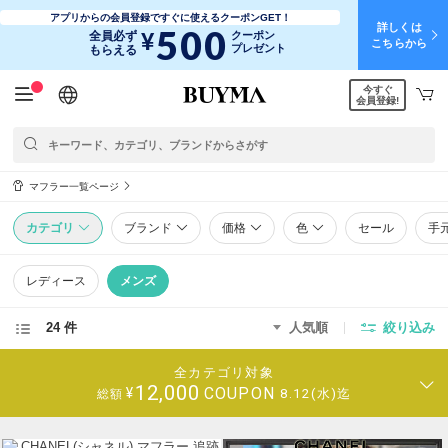
アプリからの会員登録ですぐに使えるクーポンGET！
詳しくは
500
¥
全員必ず
クーポン
こちらから
プレゼント
もらえる
今すぐ
日本語
English
简体中文
繁體中文
会員登録!
マフラー一覧ページ
カテゴリ
ブランド
価格
色
セール
手
レディース
メンズ
24 件
人気順
絞り込み
全カテゴリ対象
12,000
COUPON
¥
8.12(水)迄
総額