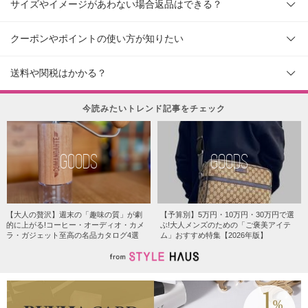
サイズやイメージがあわない場合返品はできる？
クーポンやポイントの使い方が知りたい
送料や関税はかかる？
今読みたいトレンド記事をチェック
GOODS
GOODS
【大人の贅沢】週末の「趣味の質」が劇
【予算別】5万円・10万円・30万円で選
的に上がる!コーヒー・オーディオ・カメ
ぶ!大人メンズのための「ご褒美アイテ
ラ・ガジェット至高の名品カタログ4選
ム」おすすめ特集【2026年版】