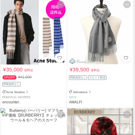
¥35,000
¥39,500
送料込
送料込
¥41,000
14%OFF
関税負担なし
スピード配送
関税負担なし
Acne Studios
Johnstons
PERSONAL SHOPPER
SHOP
encounter..
AMALFI