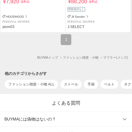
¥7,920
¥88,200
送料込
送料込
関税負担なし
HOODHOOD
Jil Sander
PERSONAL SHOPPER
PERSONAL SHOPPER
yeon03
J-SELECT
1
BUYMAトップ
ファッション雑貨・小物
マフラー(メンズ)
他のカテゴリからさがす
ファッション雑貨・小物 ALL
ストール
手袋
ベルト
ネク
よくある質問
BUYMAには偽物はないの？