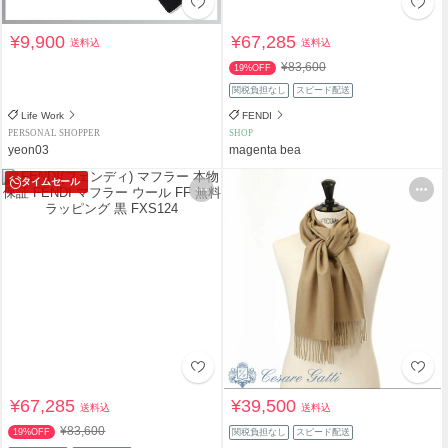
¥9,900
¥67,285
送料込
送料込
¥83,600
19%OFF
関税負担なし
スピード配送
Life Work
FENDI
PERSONAL SHOPPER
SHOP
yeon03
magenta bea
タイムセール
¥67,285
¥39,500
送料込
送料込
¥83,600
19%OFF
関税負担なし
スピード配送