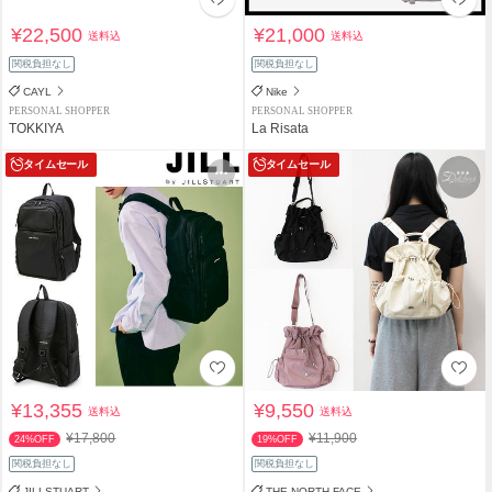
¥22,500
¥21,000
送料込
送料込
関税負担なし
関税負担なし
CAYL
Nike
PERSONAL SHOPPER
PERSONAL SHOPPER
TOKKIYA
La Risata
タイムセール
タイムセール
¥13,355
¥9,550
送料込
送料込
¥17,800
¥11,900
24%OFF
19%OFF
関税負担なし
関税負担なし
JILLSTUART
THE NORTH FACE