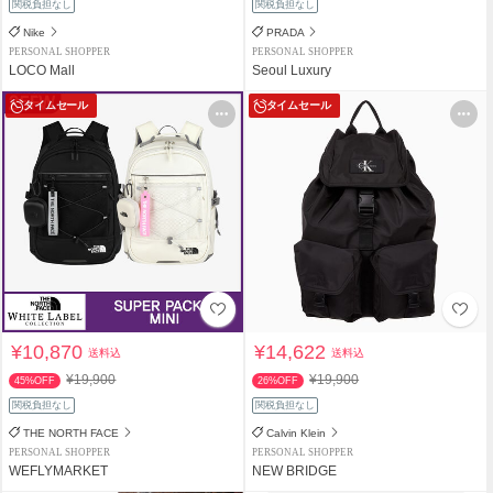
関税負担なし
関税負担なし
Nike
PRADA
PERSONAL SHOPPER
PERSONAL SHOPPER
LOCO Mall
Seoul Luxury
タイムセール
タイムセール
¥10,870
¥14,622
送料込
送料込
¥19,900
¥19,900
45%OFF
26%OFF
関税負担なし
関税負担なし
THE NORTH FACE
Calvin Klein
PERSONAL SHOPPER
PERSONAL SHOPPER
WEFLYMARKET
NEW BRIDGE