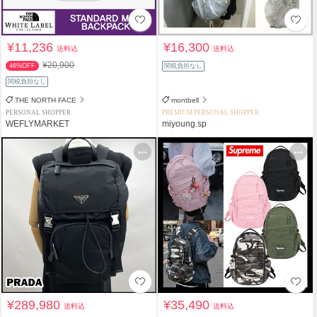
¥11,236
¥16,300
送料込
送料込
¥20,900
46%OFF
関税負担なし
関税負担なし
THE NORTH FACE
montbell
PERSONAL SHOPPER
PREMIUM PERSONAL SHOPPER
WEFLYMARKET
miyoung.sp
¥289,980
¥35,490
送料込
送料込