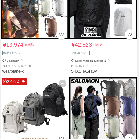
¥13,974
¥42,823
送料込
送料込
関税負担なし
関税負担なし
Salomon
MM6 Maison Margiela
PERSONAL SHOPPER
PERSONAL SHOPPER
wearplane-k
SHASHASHOP
タイムセール