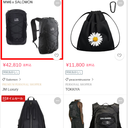
¥42,810
¥11,800
送料込
送料込
関税負担なし
関税負担なし
Salomon
peaceminusone
PREMIUM PERSONAL SHOPPER
PERSONAL SHOPPER
JM Luxury
TOKKIYA
タイムセール