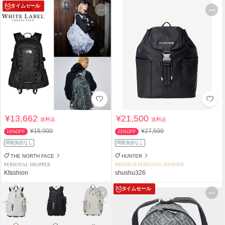
タイムセール
¥13,662
¥21,500
送料込
送料込
¥16,900
¥27,500
19%OFF
21%OFF
関税負担なし
関税負担なし
THE NORTH FACE
HUNTER
PERSONAL SHOPPER
PREMIUM PERSONAL SHOPPER
Kfashion
shushu326
タイムセール