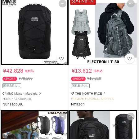
タイムセール
¥42,828
¥13,612
送料込
送料込
¥78,100
¥19,210
45%OFF
29%OFF
関税負担なし
関税負担なし
MM6 Maison Margiela
THE NORTH FACE
PERSONAL SHOPPER
PREMIUM PERSONAL SHOPPER
Nunssop39.
t-mazon