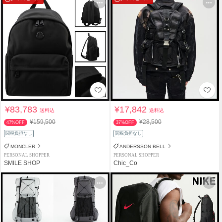
¥83,783
¥17,842
送料込
送料込
¥159,500
¥28,500
47%OFF
37%OFF
関税負担なし
関税負担なし
MONCLER
ANDERSSON BELL
PERSONAL SHOPPER
PERSONAL SHOPPER
SMILE SHOP
Chic_Co