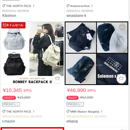
THE NORTH FACE
thisisneverthat
PERSONAL SHOPPER
PERSONAL SHOPPER
Kfashion
wearplane-k
タイムセール
¥10,345
¥46,990
送料込
送料込
¥15,800
¥52,000
34%OFF
9%OFF
関税負担なし
関税負担なし
THE NORTH FACE
MM6 Maison Margiela
PREMIUM PERSONAL SHOPPER
PREMIUM PERSONAL SHOPPER
t-mazon
ellypop