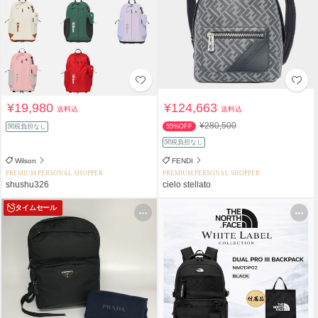
¥19,980
¥124,663
送料込
送料込
¥280,500
関税負担なし
55%OFF
関税負担なし
Wilson
FENDI
PREMIUM PERSONAL SHOPPER
PREMIUM PERSONAL SHOPPER
shushu326
cielo stellato
タイムセール