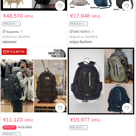
¥48,570
¥17,948
送料込
送料込
関税負担なし
関税負担なし
Supreme
ARC'TERYX
PERSONAL SHOPPER
PERSONAL SHOPPER
lakeover
enjoy-fashion
タイムセール
¥11,123
¥15,977
送料込
送料込
¥15,900
30%OFF
関税負担なし
関税負担なし