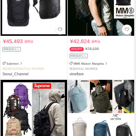
¥45,493
¥42,824
送料込
送料込
¥78,100
関税負担なし
45%OFF
関税負担なし
Salomon
MM6 Maison Margiela
PREMIUM PERSONAL SHOPPER
PERSONAL SHOPPER
Seoul_Channel
vineflare