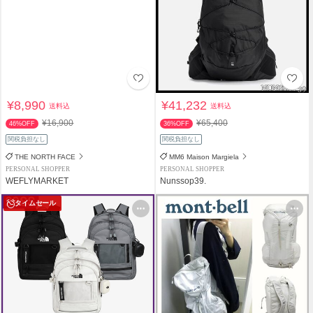
¥8,990
¥41,232
送料込
送料込
¥16,900
¥65,400
46%OFF
36%OFF
関税負担なし
関税負担なし
THE NORTH FACE
MM6 Maison Margiela
PERSONAL SHOPPER
PERSONAL SHOPPER
WEFLYMARKET
Nunssop39.
タイムセール