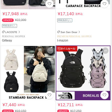
¥17,948
¥17,140
送料込
送料込
¥22,300
19%OFF
関税負担なし
関税負担なし
LACOSTE
San San Gear
PERSONAL SHOPPER
PREMIUM PERSONAL SHOPPER
Giltway
t-mazon
タイムセール
¥7,440
¥12,711
送料込
送料込
¥10,150
¥17,250
26%OFF
26%OFF