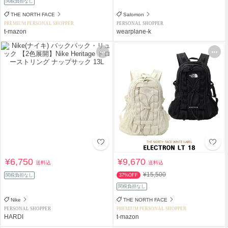
関税負担なし
THE NORTH FACE
Salomon
PREMIUM PERSONAL SHOPPER
PERSONAL SHOPPER
t-mazon
wearplane-k
¥6,750
¥9,670
送料込
送料込
¥15,500
関税負担なし
37%OFF
関税負担なし
Nike
THE NORTH FACE
PERSONAL SHOPPER
PREMIUM PERSONAL SHOPPER
HARDI
t-mazon