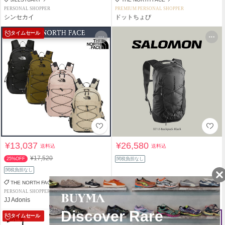
PERSONAL SHOPPER
PREMIUM PERSONAL SHOPPER
シンセカイ
ドットちょび
タイムセール
¥13,037
¥26,580
送料込
送料込
¥17,520
25%OFF
関税負担なし
関税負担なし
THE NORTH FACE
Salomon
PERSONAL SHOPPER
PERSONAL SHOPPER
JJ Adonis
LUXODIN
タイムセール