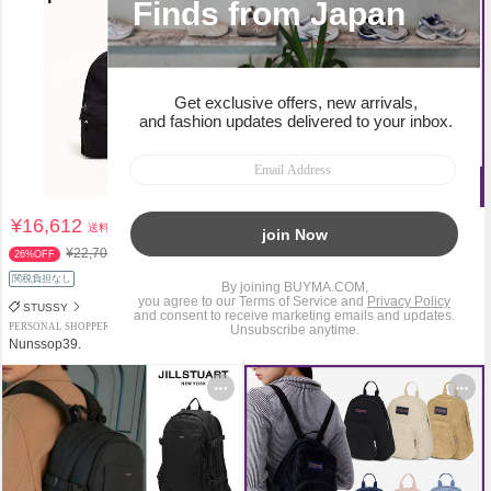
¥16,612
¥7,150
送料込
送料込
¥22,700
¥13,900
26%OFF
48%OFF
関税負担なし
関税負担なし
STUSSY
THE NORTH FACE
PERSONAL SHOPPER
PERSONAL SHOPPER
Nunssop39.
WEFLYMARKET