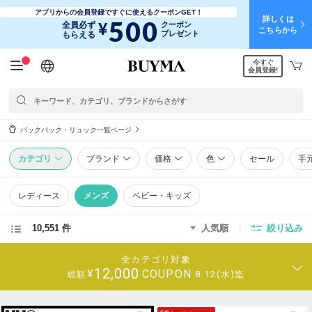
アプリからの会員登録ですぐに使えるクーポンGET！
詳しくは
500
¥
全員必ず
クーポン
こちらから
プレゼント
もらえる
今すぐ
日本語
English
简体中文
繁體中文
会員登録!
バックパック・リュック一覧ページ
カテゴリ
ブランド
価格
色
セール
手
レディース
メンズ
ベビー・キッズ
10,551 件
人気順
絞り込み
全カテゴリ対象
12,000
COUPON
¥
8.12(水)迄
総額