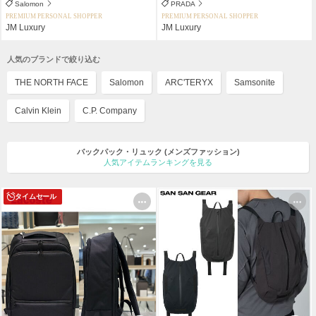
Salomon
PRADA
PREMIUM PERSONAL SHOPPER
PREMIUM PERSONAL SHOPPER
JM Luxury
JM Luxury
人気のブランドで絞り込む
THE NORTH FACE
Salomon
ARC'TERYX
Samsonite
Calvin Klein
C.P. Company
バックパック・リュック
(メンズファッション)
人気アイテムランキングを見る
タイムセール