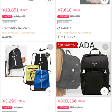
¥13,851
¥7,610
送料込
送料込
¥14,300
¥8,900
3%OFF
14%OFF
関税負担なし
関税負担なし
MYSTERY RANCH
SATUR
PREMIUM PERSONAL SHOPPER
PREMIUM PERSONAL SHOPPER
atsuko.h
ドットちょび
タイムセール
¥3,290
¥300,366
送料込
送料込
¥3,470
¥368,500
5%OFF
18%OFF