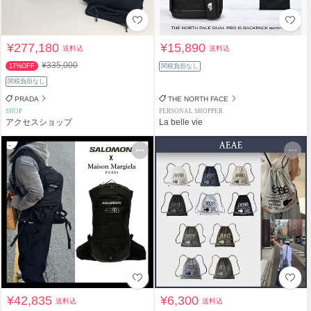
¥277,180
¥15,890
送料込
送料込
¥335,000
17%OFF
関税負担なし
関税負担なし
PRADA
THE NORTH FACE
SHOP
PERSONAL SHOPPER
アクセスショップ
La belle vie
¥42,835
¥6,300
送料込
送料込