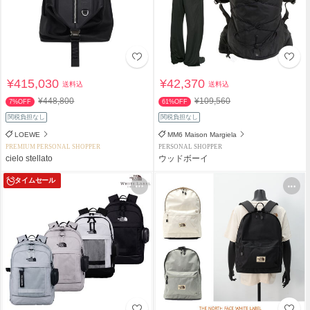
¥415,030
¥42,370
送料込
送料込
¥448,800
¥109,560
7%OFF
61%OFF
関税負担なし
関税負担なし
LOEWE
MM6 Maison Margiela
PREMIUM PERSONAL SHOPPER
PERSONAL SHOPPER
cielo stellato
ウッドボーイ
タイムセール