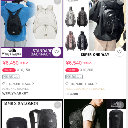
¥6,450
¥6,540
送料込
送料込
¥10,150
¥10,200
36%OFF
35%OFF
関税負担なし
関税負担なし
THE NORTH FACE
THE NORTH FACE
PERSONAL SHOPPER
PREMIUM PERSONAL SHOPPER
WEFLYMARKET
t-mazon