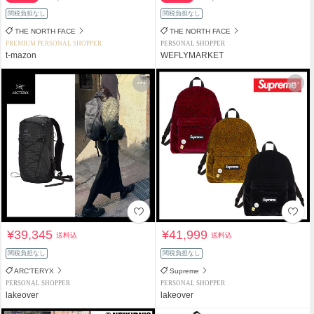
関税負担なし
関税負担なし
THE NORTH FACE
THE NORTH FACE
PREMIUM PERSONAL SHOPPER
PERSONAL SHOPPER
t-mazon
WEFLYMARKET
¥39,345
¥41,999
送料込
送料込
関税負担なし
関税負担なし
ARC'TERYX
Supreme
PERSONAL SHOPPER
PERSONAL SHOPPER
lakeover
lakeover