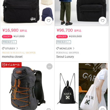
¥16,980
¥96,700
送料込
送料込
¥17,900
¥159,500
5%OFF
39%OFF
関税負担なし
関税負担なし
STUSSY
MONCLER
PREMIUM PERSONAL SHOPPER
PERSONAL SHOPPER
momoha closet
Seoul Luxury
タイムセール