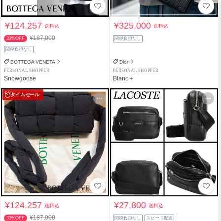
¥124,257
¥325,000
送料込
送料込
¥187,000
33%OFF
関税負担なし
関税負担なし
BOTTEGA VENETA
Dior
PERSONAL SHOPPER
PERSONAL SHOPPER
Snowgoose
Blanc＋
タイムセール
¥124,257
¥27,800
送料込
送料込
¥187,000
33%OFF
関税負担なし
スピード配送