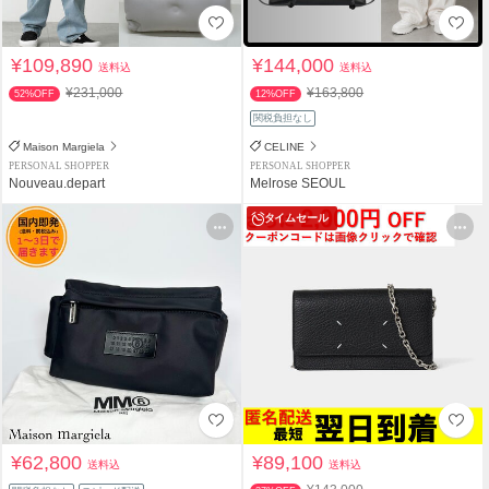
¥109,890
¥144,000
送料込
送料込
¥231,000
¥163,800
52%OFF
12%OFF
関税負担なし
Maison Margiela
CELINE
PERSONAL SHOPPER
PERSONAL SHOPPER
Nouveau.depart
Melrose SEOUL
タイムセール
¥62,800
¥89,100
送料込
送料込