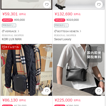
¥59,301
¥132,690
送料込
送料込
¥99,000
¥319,000
40%OFF
58%OFF
関税負担なし
関税負担なし
VERSACE
BOTTEGA VENETA
PERSONAL SHOPPER
PERSONAL SHOPPER
KOR LUX MAN
Seoul Luxury
タイムセール
¥86,130
¥225,000
送料込
送料込
¥178,000
¥286,000