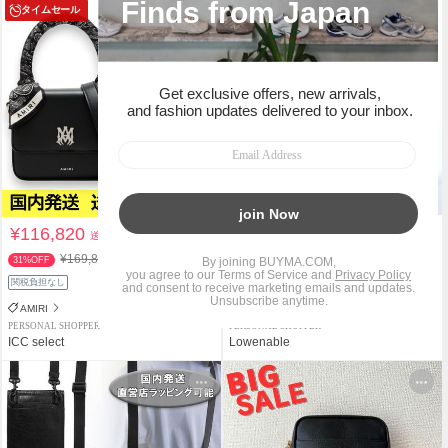
タイムセール
¥116,820
¥19,800
送料込
送料込
¥169,800
31%OFF
関税負担なし
関税負担なし
AMIRI
Yohji Yamamoto
PERSONAL SHOPPER
PERSONAL SHOPPER
ICC select
Lowenable