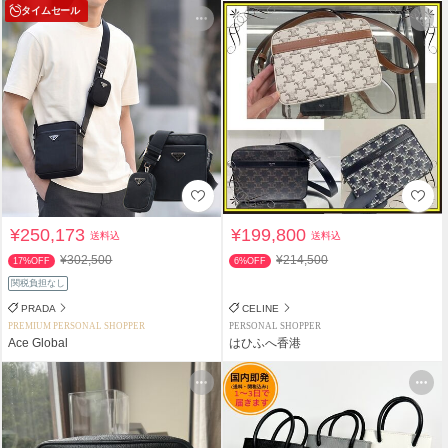
タイムセール
¥250,173
¥199,800
送料込
送料込
¥302,500
¥214,500
17%OFF
6%OFF
関税負担なし
PRADA
CELINE
PREMIUM PERSONAL SHOPPER
PERSONAL SHOPPER
Ace Global
はひふへ香港