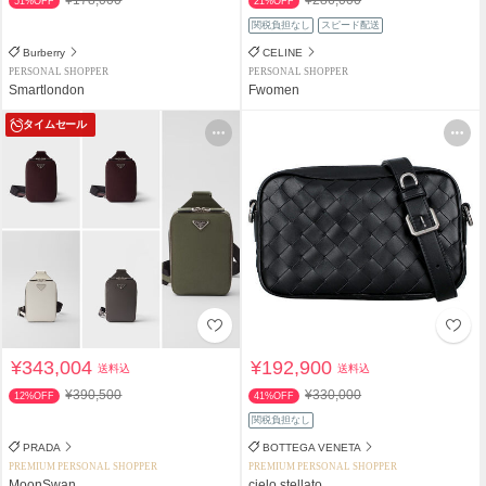
51%OFF
21%OFF
関税負担なし
スピード配送
Burberry
CELINE
PERSONAL SHOPPER
PERSONAL SHOPPER
Smartlondon
Fwomen
タイムセール
¥343,004
¥192,900
送料込
送料込
¥390,500
¥330,000
12%OFF
41%OFF
関税負担なし
PRADA
BOTTEGA VENETA
PREMIUM PERSONAL SHOPPER
PREMIUM PERSONAL SHOPPER
MoonSwan
cielo stellato