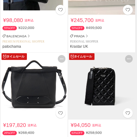
¥98,080
¥245,700
送料込
送料込
¥222,000
¥499,500
55%OFF
50%OFF
BALENCIAGA
PRADA
PREMIUM PERSONAL SHOPPER
PERSONAL SHOPPER
patochama
Krastar UK
タイムセール
タイムセール
¥197,820
¥94,050
送料込
送料込
¥268,400
¥258,500
26%OFF
63%OFF