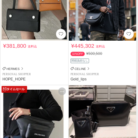
¥381,800
¥445,302
送料込
送料込
¥500,500
11%OFF
関税負担なし
HERMES
CELINE
PERSONAL SHOPPER
PERSONAL SHOPPER
HOPE_HOPE
Gold_lips
タイムセール