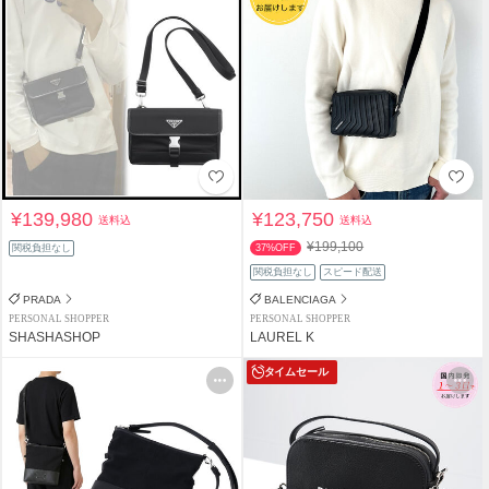
¥139,980
¥123,750
送料込
送料込
¥199,100
関税負担なし
37%OFF
関税負担なし
スピード配送
PRADA
BALENCIAGA
PERSONAL SHOPPER
PERSONAL SHOPPER
SHASHASHOP
LAUREL K
タイムセール