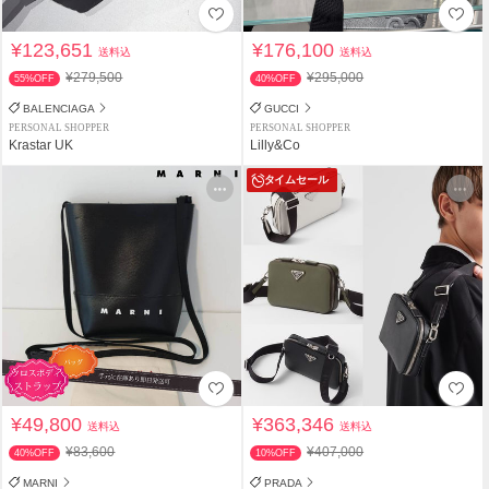
¥123,651
¥176,100
送料込
送料込
¥279,500
¥295,000
55%OFF
40%OFF
BALENCIAGA
GUCCI
PERSONAL SHOPPER
PERSONAL SHOPPER
Krastar UK
Lilly&Co
タイムセール
¥49,800
¥363,346
送料込
送料込
¥83,600
¥407,000
40%OFF
10%OFF
MARNI
PRADA