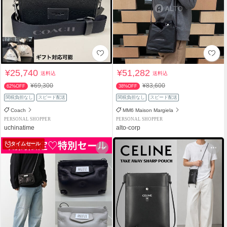
¥25,740
¥51,282
送料込
送料込
¥69,300
¥83,600
62%OFF
38%OFF
関税負担なし
スピード配送
関税負担なし
スピード配送
Coach
MM6 Maison Margiela
PERSONAL SHOPPER
PERSONAL SHOPPER
uchinatime
alto-corp
タイムセール