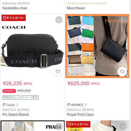
PERSONAL SHOPPER
PREMIUM PERSONAL SHOPPER
hiyokokko-chan
MoonSwan
タイムセール
¥26,235
¥625,000
送料込
送料込
¥69,300
62%OFF
関税負担なし
スピード配送
Coach
HERMES
PERSONAL SHOPPER
PERSONAL SHOPPER
R's Select Brand
Royal First Class
タイムセール