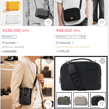
¥248,000
¥46,800
送料込
送料込
関税負担なし
関税負担なし
スピード配送
GOYARD
VERSACE
PERSONAL SHOPPER
PREMIUM PERSONAL SHOPPER
Lowenable
ハナPLUS