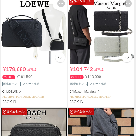
タイムセール
¥179,680
¥104,742
送料込
送料込
¥181,500
¥143,000
1%OFF
26%OFF
関税負担なし
スピード配送
関税負担なし
スピード配送
LOEWE
Maison Margiela
PREMIUM PERSONAL SHOPPER
PREMIUM PERSONAL SHOPPER
JACK IN
JACK IN
タイムセール
タイムセール