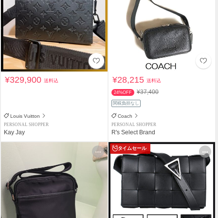
¥329,900
¥28,215
送料込
送料込
¥37,400
24%OFF
関税負担なし
Louis Vuitton
Coach
PERSONAL SHOPPER
PERSONAL SHOPPER
Kay Jay
R's Select Brand
タイムセール