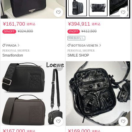
¥161,700
¥394,911
送料込
送料込
¥324,800
¥412,500
50%OFF
4%OFF
関税負担なし
PRADA
BOTTEGA VENETA
PERSONAL SHOPPER
PERSONAL SHOPPER
Smartlondon
SMILE SHOP
¥167,000
¥169,000
送料込
送料込