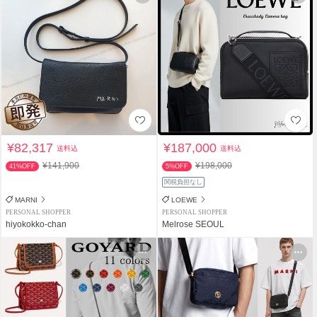
¥82,317
¥187,000
送料込
送料込
¥141,900
¥198,000
41%OFF
5%OFF
関税負担なし
MARNI
LOEWE
PERSONAL SHOPPER
PERSONAL SHOPPER
hiyokokko-chan
Melrose SEOUL