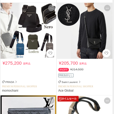
¥275,200
¥205,700
送料込
送料込
¥214,500
4%OFF
関税負担なし
PRADA
Saint Laurent
PREMIUM PERSONAL SHOPPER
PREMIUM PERSONAL SHOPPER
momochani
Ace Global
タイムセール