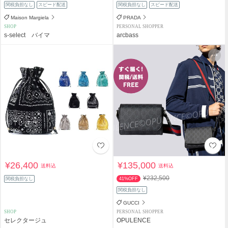
関税負担なし
スピード配送
関税負担なし
スピード配送
Maison Margiela
PRADA
SHOP
PERSONAL SHOPPER
s-select バイマ
arcbass
¥26,400
¥135,000
送料込
送料込
¥232,500
関税負担なし
41%OFF
関税負担なし
GUCCI
SHOP
PERSONAL SHOPPER
セレクタージュ
OPULENCE