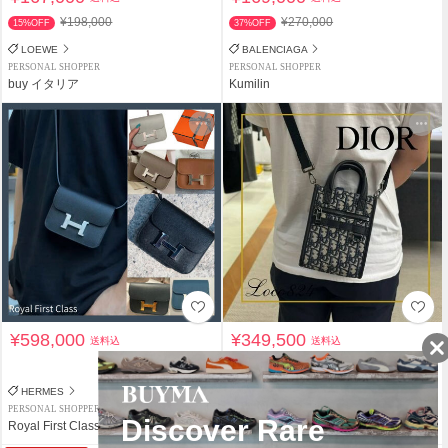
¥198,000
¥270,000
15%OFF
37%OFF
LOEWE
BALENCIAGA
PERSONAL SHOPPER
PERSONAL SHOPPER
buy イタリア
Kumilin
¥598,000
¥349,500
送料込
送料込
関税負担なし
HERMES
Dior
PERSONAL SHOPPER
PERSONAL SHOPPER
Royal First Class
Loco824