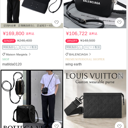
¥169,800
¥106,722
送料込
送料込
¥246,400
¥148,500
31%OFF
28%OFF
関税負担なし
スピード配送
関税負担なし
スピード配送
Maison Margiela
BALENCIAGA
SHOP
PREMIUM PERSONAL SHOPPER
matilda0120
wing earth