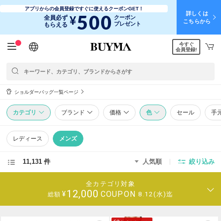
アプリからの会員登録ですぐに使えるクーポンGET！
詳しくは
500
¥
全員必ず
クーポン
こちらから
プレゼント
もらえる
今すぐ
日本語
English
简体中文
繁體中文
会員登録!
ショルダーバッグ一覧ページ
カテゴリ
ブランド
価格
色
セール
手
レディース
メンズ
11,131 件
人気順
絞り込み
全カテゴリ対象
12,000
COUPON
¥
8.12(水)迄
総額