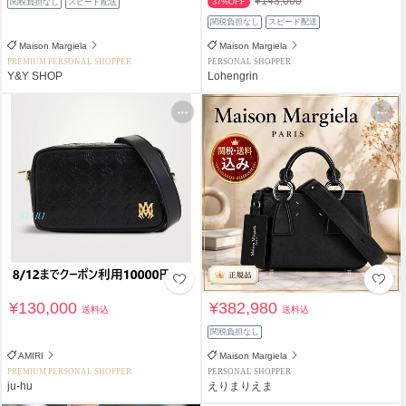
¥143,000
関税負担なし
スピード配送
37%OFF
関税負担なし
スピード配送
Maison Margiela
Maison Margiela
PREMIUM PERSONAL SHOPPER
PERSONAL SHOPPER
Y&Y SHOP
Lohengrin
¥130,000
¥382,980
送料込
送料込
関税負担なし
AMIRI
Maison Margiela
PREMIUM PERSONAL SHOPPER
PERSONAL SHOPPER
ju-hu
えりまりえま