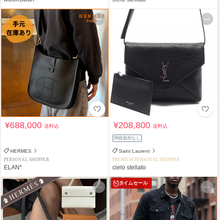
¥688,000
¥208,800
送料込
送料込
関税負担なし
HERMES
Saint Laurent
PERSONAL SHOPPER
PREMIUM PERSONAL SHOPPER
ELAN*
cielo stellato
タイムセール