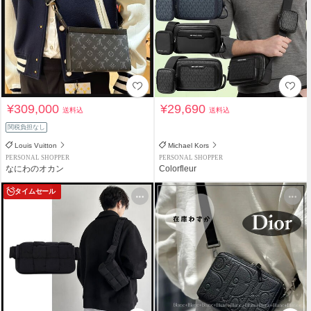
¥309,000
¥29,690
送料込
送料込
関税負担なし
Louis Vuitton
Michael Kors
PERSONAL SHOPPER
PERSONAL SHOPPER
なにわのオカン
Colorfleur
タイムセール