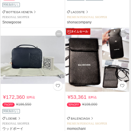
関税負担なし
BOTTEGA VENETA
LACOSTE
PERSONAL SHOPPER
PREMIUM PERSONAL SHOPPER
Snowgoose
shonacompany
タイムセール
¥172,360
¥53,361
送料込
送料込
¥186,550
¥108,000
7%OFF
50%OFF
関税負担なし
LOEWE
BALENCIAGA
PERSONAL SHOPPER
PREMIUM PERSONAL SHOPPER
ウッドボーイ
momochani