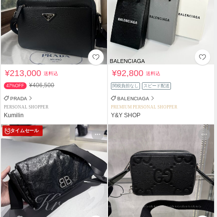
¥213,000
¥92,800
送料込
送料込
¥406,500
47%OFF
関税負担なし
スピード配送
PRADA
BALENCIAGA
PERSONAL SHOPPER
PREMIUM PERSONAL SHOPPER
Kumilin
Y&Y SHOP
タイムセール