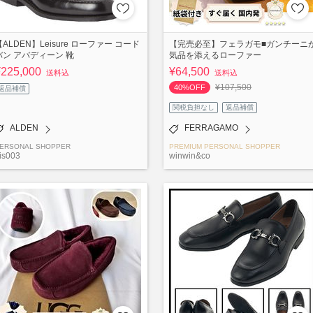
【ALDEN】Leisure ローファー コード
【完売必至】フェラガモ■ガンチーニ
バン アバディーン 靴
気品を添えるローファー
¥225,000
¥64,500
送料込
送料込
¥107,500
40%OFF
返品補償
関税負担なし
返品補償
ALDEN
FERRAGAMO
ERSONAL SHOPPER
PREMIUM PERSONAL SHOPPER
is003
winwin&co