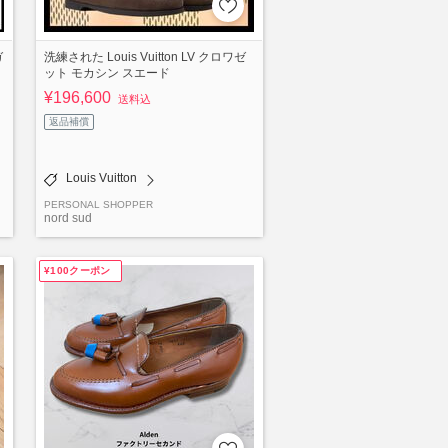
ガ
洗練された Louis Vuitton LV クロワゼ
ット モカシン スエード
¥196,600
送料込
返品補償
Louis Vuitton
PERSONAL SHOPPER
nord sud
¥100クーポン