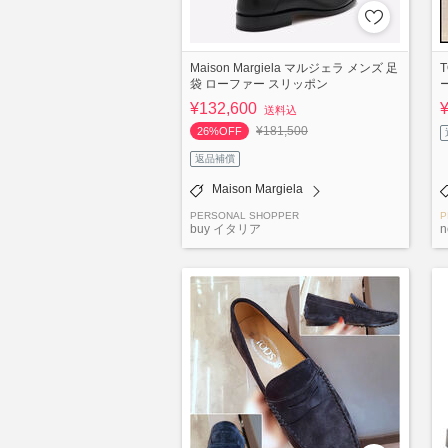
Maison Margiela マルジェラ メンズ 足
T
袋 ローファー スリッポン
¥132,600
送料込
¥181,500
26%OFF
返品補償
Maison Margiela
PERSONAL SHOPPER
P
buy イタリア
n