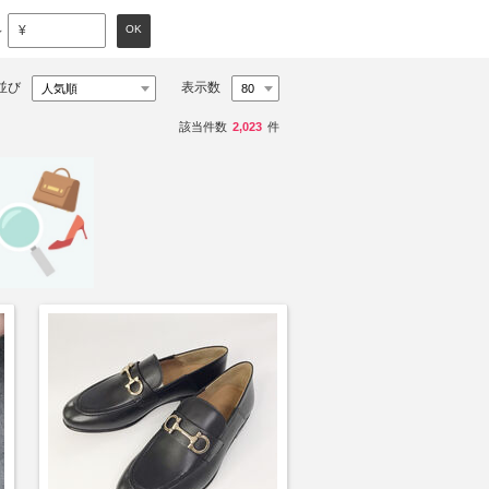
～
OK
¥
並び
表示数
該当件数
2,023
件