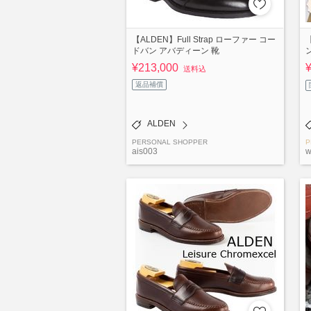
【ALDEN】Full Strap ローファー コー
ドバン アバディーン 靴
¥213,000
送料込
返品補償
ALDEN
PERSONAL SHOPPER
P
ais003
w