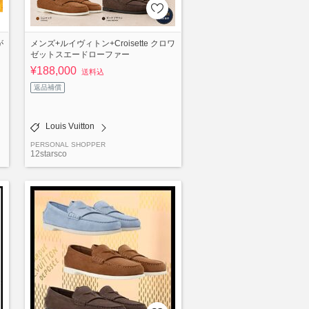
が
メンズ+ルイヴィトン+Croisette クロワ
ゼットスエードローファー
¥188,000
送料込
返品補償
Louis Vuitton
PERSONAL SHOPPER
12starsco