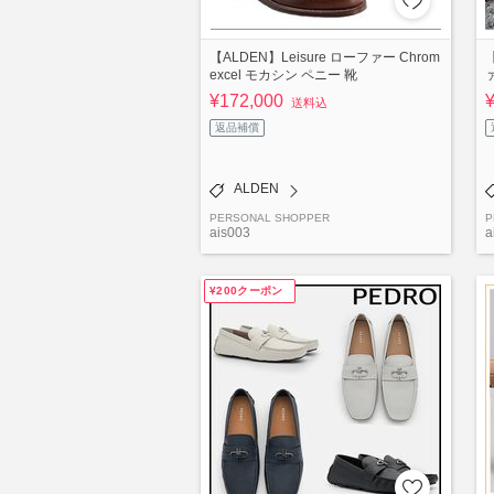
【ALDEN】Leisure ローファー Chrom
excel モカシン ペニー 靴
¥172,000
送料込
返品補償
ALDEN
PERSONAL SHOPPER
P
ais003
a
¥200クーポン