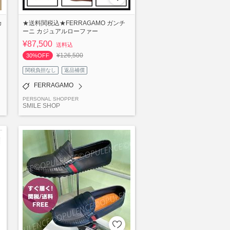
カ
★送料関税込★FERRAGAMO ガンチ
ーニ カジュアルローファー
¥87,500
送料込
¥126,500
30%OFF
関税負担なし
返品補償
FERRAGAMO
PERSONAL SHOPPER
SMILE SHOP