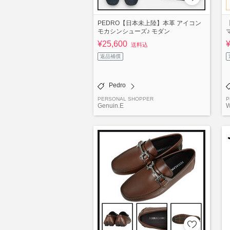
PEDRO【日本未上陸】本革 アイコン
モカシンシューズ♪ モダン
¥25,600
送料込
返品補償
Pedro
PERSONAL SHOPPER
P
Genuin.E
W