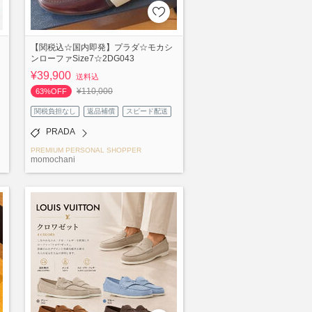
【関税込☆国内即発】プラダ☆モカシ
ンローファSize7☆2DG043
¥39,900
送料込
¥110,000
63%OFF
関税負担なし
返品補償
スピード配送
PRADA
PREMIUM PERSONAL SHOPPER
momochani