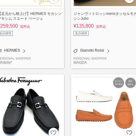
【足元から格上げ】HERMES モカシン
ジャンヴィトロッシmensタッセルモ
マキシム スエード ベージュ
シンJulio
¥259,500
¥135,800
送料込
送料込
返品補償
返品補償
HERMES
Gianvito Rossi
ERSONAL SHOPPER
PERSONAL SHOPPER
hitelle*
MAGDA