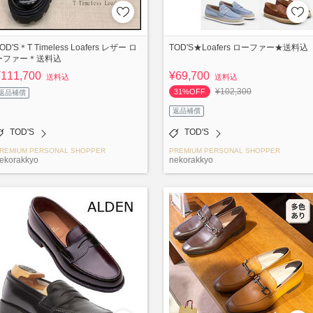
OD'S＊T Timeless Loafers レザー ロ
TOD'S★Loafers ローファー★送料込
ーファー＊送料込
¥111,700
¥69,700
送料込
送料込
¥102,300
31%OFF
返品補償
返品補償
TOD'S
TOD'S
REMIUM PERSONAL SHOPPER
PREMIUM PERSONAL SHOPPER
ekorakkyo
nekorakkyo