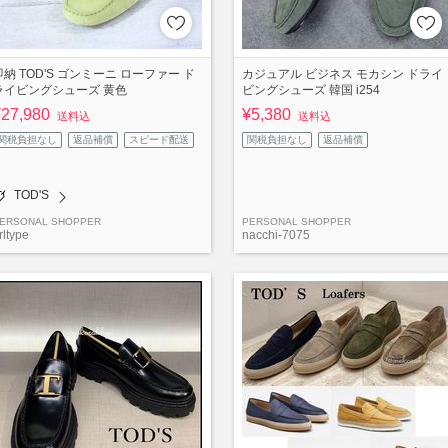
即納 TOD'S ゴンミーニ ローファー ド
カジュアル ビジネス モカシン ドライ
ライビングシューズ 黄色
ビングシューズ 韓国 i254
¥27,980
¥5,380
送料込
送料込
関税負担なし
返品補償
スピード配送
関税負担なし
返品補償
TOD'S
ERSONAL SHOPPER
PERSONAL SHOPPER
rltype
nacchi-7075