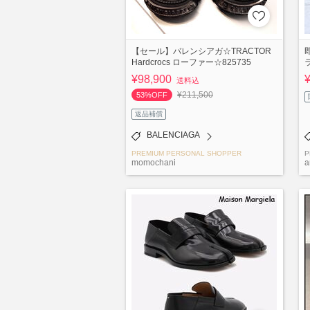
【セール】バレンシアガ☆TRACTOR
Hardcrocs ローファー☆825735
¥98,900
送料込
¥211,500
53%OFF
返品補償
BALENCIAGA
PREMIUM PERSONAL SHOPPER
P
momochani
a