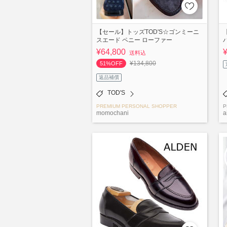
【セール】トッズTOD'S☆ゴンミーニ
スエード ペニー ローファー
¥64,800
送料込
¥134,800
51%OFF
返品補償
TOD'S
PREMIUM PERSONAL SHOPPER
P
momochani
a