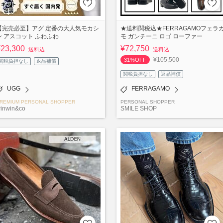
【完売必至】アグ 定番の大人気モカシ
★送料関税込★FERRAGAMOフェラ
ン アスコット ふわふわ
モ ガンチーニ ロゴ ローファー
¥23,300
¥72,750
送料込
送料込
¥105,500
31%OFF
関税負担なし
返品補償
関税負担なし
返品補償
UGG
FERRAGAMO
REMIUM PERSONAL SHOPPER
PERSONAL SHOPPER
inwin&co
SMILE SHOP