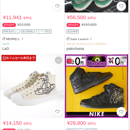
¥11,941
¥56,500
送料込
送料込
¥22,000
¥159,800
45%OFF
64%OFF
関税負担なし
返品補償
スピード配送
返品補償
MERRELL
Saint Laurent
SHOP
PREMIUM PERSONAL SHOPPER
LaG
patochama
タイムセール
本日まで
¥14,150
¥29,800
送料込
送料込