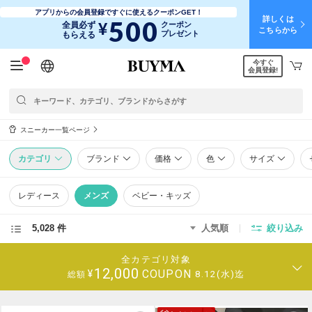
アプリからの会員登録ですぐに使えるクーポンGET！
詳しくは
500
¥
全員必ず
クーポン
こちらから
プレゼント
もらえる
今すぐ
日本語
English
简体中文
繁體中文
会員登録!
スニーカー一覧ページ
カテゴリ
ブランド
価格
色
サイズ
レディース
メンズ
ベビー・キッズ
5,028 件
人気順
絞り込み
全カテゴリ対象
12,000
COUPON
¥
8.12(水)迄
総額