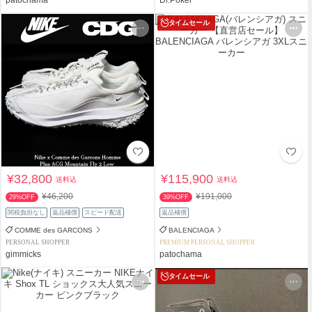
タイムセール
¥32,800
¥115,900
送料込
送料込
¥46,200
¥191,000
29%OFF
39%OFF
関税負担なし
返品補償
スピード配送
返品補償
COMME des GARCONS
BALENCIAGA
PERSONAL SHOPPER
PREMIUM PERSONAL SHOPPER
gimmicks
patochama
タイムセール