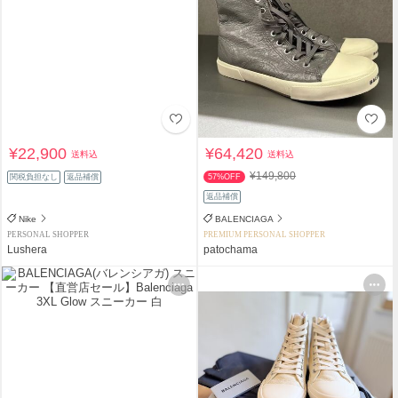
¥22,900
¥64,420
送料込
送料込
¥149,800
関税負担なし
返品補償
57%OFF
返品補償
Nike
BALENCIAGA
PERSONAL SHOPPER
PREMIUM PERSONAL SHOPPER
Lushera
patochama