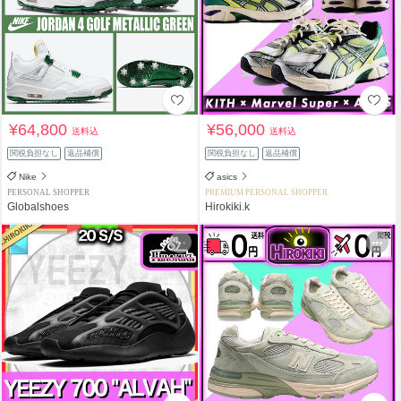
¥64,800
¥56,000
送料込
送料込
関税負担なし
返品補償
関税負担なし
返品補償
Nike
asics
PERSONAL SHOPPER
PREMIUM PERSONAL SHOPPER
Globalshoes
Hirokiki.k