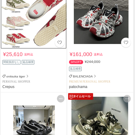
¥25,610
¥161,000
送料込
送料込
¥244,000
関税負担なし
返品補償
34%OFF
返品補償
onitsuka tiger
BALENCIAGA
PERSONAL SHOPPER
PREMIUM PERSONAL SHOPPER
Crepus
patochama
タイムセール