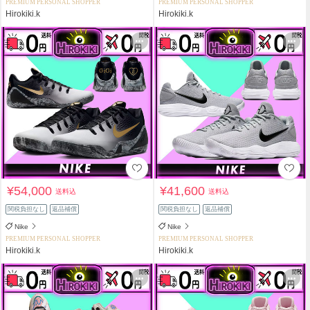
PREMIUM PERSONAL SHOPPER
PREMIUM PERSONAL SHOPPER
Hirokiki.k
Hirokiki.k
¥54,000
¥41,600
送料込
送料込
関税負担なし
返品補償
関税負担なし
返品補償
Nike
Nike
PREMIUM PERSONAL SHOPPER
PREMIUM PERSONAL SHOPPER
Hirokiki.k
Hirokiki.k