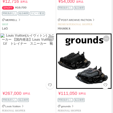
¥12,716
¥54,000
送料込
送料込
¥18,700
32%OFF
関税負担なし
返品補償
関税負担なし
返品補償
スピード配送
MERRELL
POST ARCHIVE FACTION
SHOP
PREMIUM PERSONAL SHOPPER
LaG
Hirokiki.k
¥267,000
¥111,050
送料込
送料込
関税負担なし
返品補償
関税負担なし
返品補償
Louis Vuitton
grounds
PERSONAL SHOPPER
PERSONAL SHOPPER