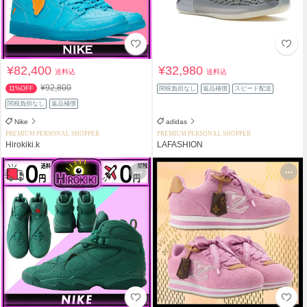
¥82,400
¥32,980
送料込
送料込
¥92,800
11%OFF
関税負担なし
返品補償
スピード配送
関税負担なし
返品補償
Nike
adidas
PREMIUM PERSONAL SHOPPER
PREMIUM PERSONAL SHOPPER
Hirokiki.k
LAFASHION