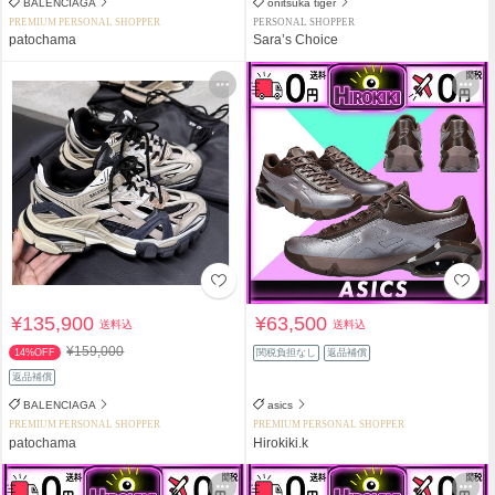
BALENCIAGA
onitsuka tiger
PREMIUM PERSONAL SHOPPER
PERSONAL SHOPPER
patochama
Sara’s Choice
¥135,900
¥63,500
送料込
送料込
¥159,000
14%OFF
関税負担なし
返品補償
返品補償
BALENCIAGA
asics
PREMIUM PERSONAL SHOPPER
PREMIUM PERSONAL SHOPPER
patochama
Hirokiki.k