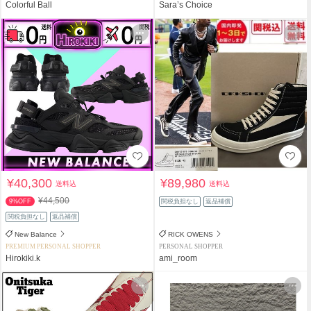
Colorful Ball
Sara’s Choice
¥40,300
¥89,980
送料込
送料込
¥44,500
9%OFF
関税負担なし
返品補償
関税負担なし
返品補償
New Balance
RICK OWENS
PREMIUM PERSONAL SHOPPER
PERSONAL SHOPPER
Hirokiki.k
ami_room