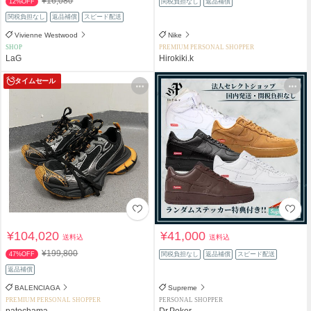
¥16,080
12%OFF
関税負担なし
返品補償
関税負担なし
返品補償
スピード配送
Vivienne Westwood
Nike
SHOP
PREMIUM PERSONAL SHOPPER
LaG
Hirokiki.k
タイムセール
¥104,020
¥41,000
送料込
送料込
¥199,800
47%OFF
関税負担なし
返品補償
スピード配送
返品補償
BALENCIAGA
Supreme
PREMIUM PERSONAL SHOPPER
PERSONAL SHOPPER
patochama
Dr.Poker