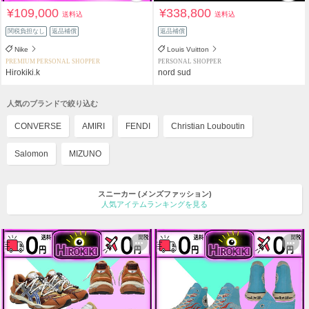
¥109,000
¥338,800
送料込
送料込
関税負担なし
返品補償
返品補償
Nike
Louis Vuitton
PREMIUM PERSONAL SHOPPER
PERSONAL SHOPPER
Hirokiki.k
nord sud
人気のブランドで絞り込む
CONVERSE
AMIRI
FENDI
Christian Louboutin
Salomon
MIZUNO
スニーカー
(メンズファッション)
人気アイテムランキングを見る