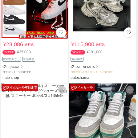
¥23,086
¥115,900
送料込
送料込
¥25,000
¥191,000
7%OFF
39%OFF
関税負担なし
返品補償
返品補償
Supreme
BALENCIAGA
PERSONAL SHOPPER
PREMIUM PERSONAL SHOPPER
nate shop
patochama
タイムセール
本日まで
タイムセール