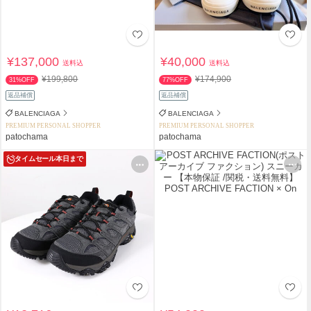
¥137,000
¥40,000
送料込
送料込
¥199,800
¥174,900
31%OFF
77%OFF
返品補償
返品補償
BALENCIAGA
BALENCIAGA
PREMIUM PERSONAL SHOPPER
PREMIUM PERSONAL SHOPPER
patochama
patochama
タイムセール
本日まで