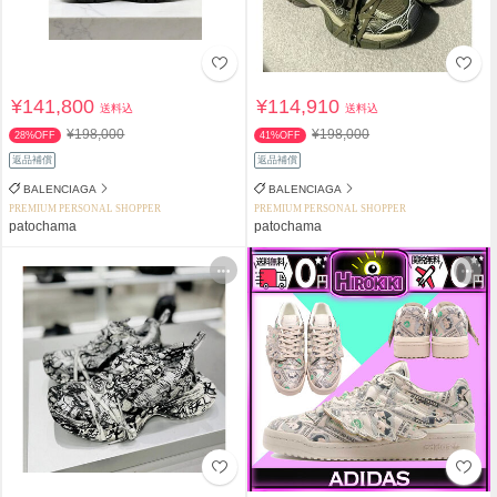
¥141,800
¥114,910
送料込
送料込
¥198,000
¥198,000
28%OFF
41%OFF
返品補償
返品補償
BALENCIAGA
BALENCIAGA
PREMIUM PERSONAL SHOPPER
PREMIUM PERSONAL SHOPPER
patochama
patochama