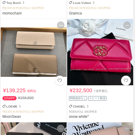
Tory Burch
Louis Vuitton
PREMIUM PERSONAL SHOPPER
PREMIUM PERSONAL SHOPPER
momochani
Grainca
¥139,225
¥232,500
送料込
+送料着払
¥158,800
12%OFF
関税負担なし
スピード配送
LOEWE
CHANEL
PREMIUM PERSONAL SHOPPER
PERSONAL SHOPPER
MoonSwan
snow white*