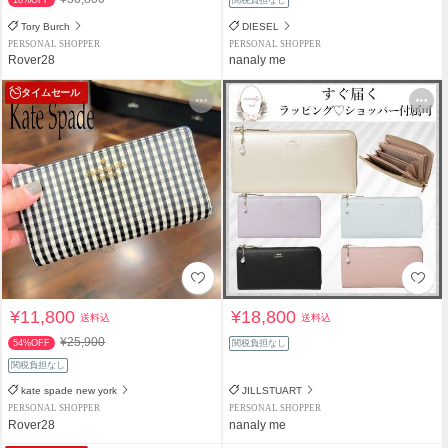
Tory Burch
DIESEL
PERSONAL SHOPPER
PERSONAL SHOPPER
Rover28
nanaly me
タイムセール
¥11,800
¥18,800
送料込
送料込
¥25,900
54%OFF
関税負担なし
関税負担なし
kate spade new york
JILLSTUART
PERSONAL SHOPPER
PERSONAL SHOPPER
Rover28
nanaly me