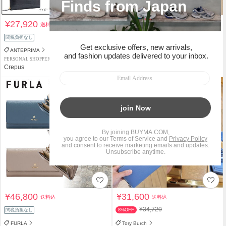
¥27,920
¥42,100
送料込
送料込
関税負担なし
関税負担なし
ANTEPRIMA
POLENE
PERSONAL SHOPPER
PERSONAL SHOPPER
Crepus
_NOIR_
¥46,800
¥31,600
送料込
送料込
¥34,720
関税負担なし
8%OFF
FURLA
Tory Burch