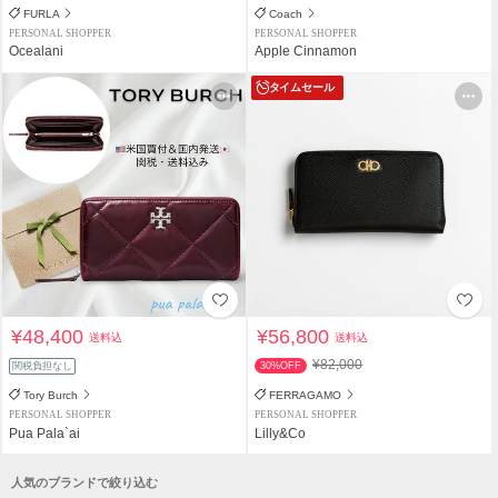
FURLA
Coach
PERSONAL SHOPPER
PERSONAL SHOPPER
Ocealani
Apple Cinnamon
タイムセール
¥48,400
¥56,800
送料込
送料込
¥82,000
関税負担なし
30%OFF
Tory Burch
FERRAGAMO
PERSONAL SHOPPER
PERSONAL SHOPPER
Pua Pala`ai
Lilly&Co
人気のブランドで絞り込む