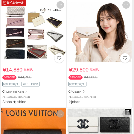
タイムセール
¥14,880
¥29,800
送料込
送料込
¥44,700
¥41,800
66%OFF
28%OFF
関税負担なし
スピード配送
関税負担なし
Michael Kors
Coach
PERSONAL SHOPPER
PERSONAL SHOPPER
Aloha ★ shino
fcjohan