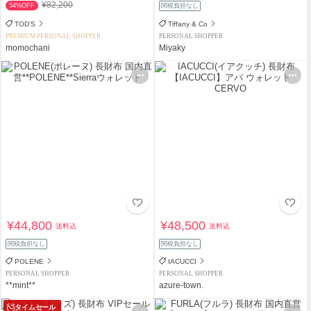
¥82,200
54%OFF
関税負担なし
TOD'S
Tiffany & Co
PREMIUM PERSONAL SHOPPER
PERSONAL SHOPPER
momochani
Miyaky
¥44,800
¥48,500
送料込
送料込
関税負担なし
関税負担なし
POLENE
IACUCCI
PERSONAL SHOPPER
PERSONAL SHOPPER
**mint**
azure-town.
タイムセール