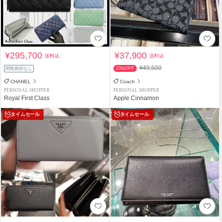
¥295,700
¥37,900
送料込
送料込
¥49,500
関税負担なし
23%OFF
CHANEL
Coach
PERSONAL SHOPPER
PERSONAL SHOPPER
Royal First Class
Apple Cinnamon
タイムセール
タイムセール