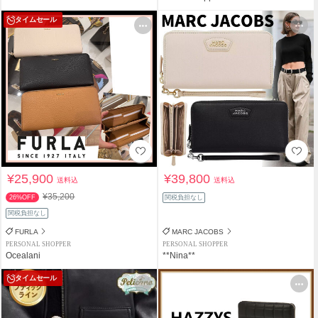
タイムセール
¥25,900
¥39,800
送料込
送料込
¥35,200
26%OFF
関税負担なし
関税負担なし
FURLA
MARC JACOBS
PERSONAL SHOPPER
PERSONAL SHOPPER
Ocealani
**Nina**
タイムセール