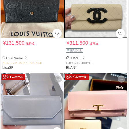
¥131,500
¥311,500
送料込
送料込
関税負担なし
Louis Vuitton
CHANEL
PREMIUM PERSONAL SHOPPER
PERSONAL SHOPPER
LisaSF
ELAN*
タイムセール
タイムセール