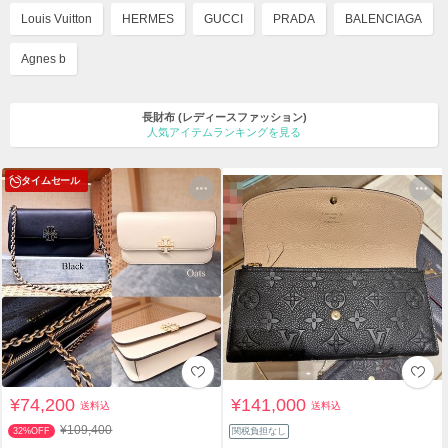
Louis Vuitton
HERMES
GUCCI
PRADA
BALENCIAGA
Agnes b
長財布
(レディースファッション)
人気アイテムランキングを見る
タイムセール
¥74,200
¥141,000
送料込
送料込
¥109,400
32%OFF
関税負担なし