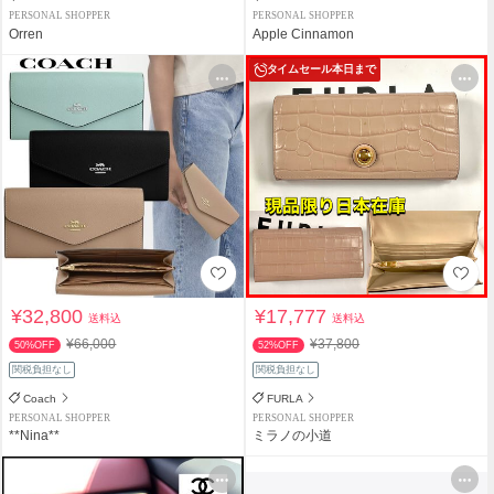
PERSONAL SHOPPER
PERSONAL SHOPPER
Orren
Apple Cinnamon
タイムセール
本日まで
¥32,800
¥17,777
送料込
送料込
¥66,000
¥37,800
50%OFF
52%OFF
関税負担なし
関税負担なし
Coach
FURLA
PERSONAL SHOPPER
PERSONAL SHOPPER
**Nina**
ミラノの小道