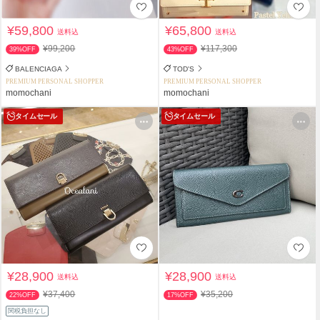
¥59,800
¥65,800
送料込
送料込
¥99,200
¥117,300
39%OFF
43%OFF
BALENCIAGA
TOD'S
PREMIUM PERSONAL SHOPPER
PREMIUM PERSONAL SHOPPER
momochani
momochani
タイムセール
タイムセール
¥28,900
¥28,900
送料込
送料込
¥37,400
¥35,200
22%OFF
17%OFF
関税負担なし