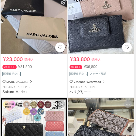
¥23,000
¥33,800
送料込
送料込
¥31,500
¥36,800
26%OFF
8%OFF
関税負担なし
関税負担なし
スピード配送
MARC JACOBS
Vivienne Westwood
PERSONAL SHOPPER
PERSONAL SHOPPER
Sakura-Merica
ペリグリーニ