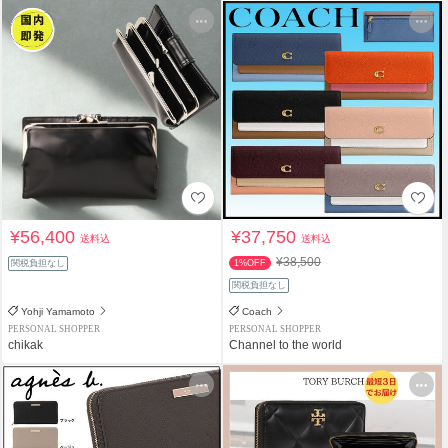
¥56,400
¥37,750
送料込
送料込
¥38,500
関税負担なし
1%OFF
関税負担なし
Yohji Yamamoto
Coach
PERSONAL SHOPPER
PERSONAL SHOPPER
chikak
Channel to the world