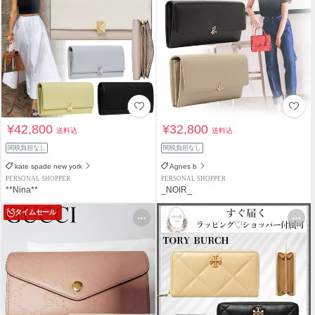
¥42,800
¥32,800
送料込
送料込
関税負担なし
関税負担なし
kate spade new york
Agnes b
PERSONAL SHOPPER
PERSONAL SHOPPER
**Nina**
_NOIR_
タイムセール