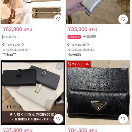
¥62,800
¥33,800
送料込
送料込
¥42,390
関税負担なし
20%OFF
Tory Burch
Tory Burch
PERSONAL SHOPPER
PERSONAL SHOPPER
**Nina**
Rover28
タイムセール
¥37,800
¥84,800
送料込
送料込