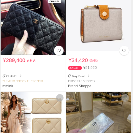
¥289,400
¥34,420
送料込
送料込
¥51,920
33%OFF
CHANEL
Tory Burch
PREMIUM PERSONAL SHOPPER
PERSONAL SHOPPER
mmink
Brand Shoppe