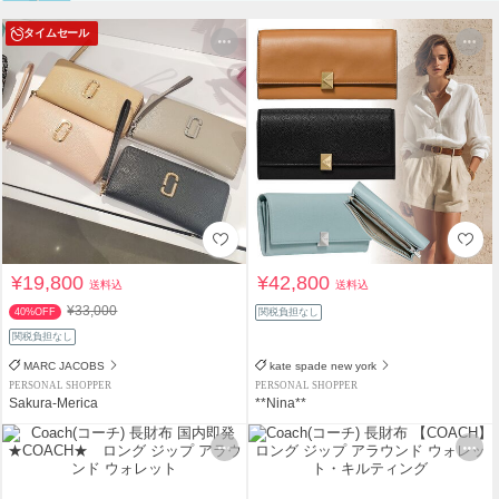
タイムセール
¥19,800
¥42,800
送料込
送料込
¥33,000
40%OFF
関税負担なし
関税負担なし
MARC JACOBS
kate spade new york
PERSONAL SHOPPER
PERSONAL SHOPPER
Sakura-Merica
**Nina**