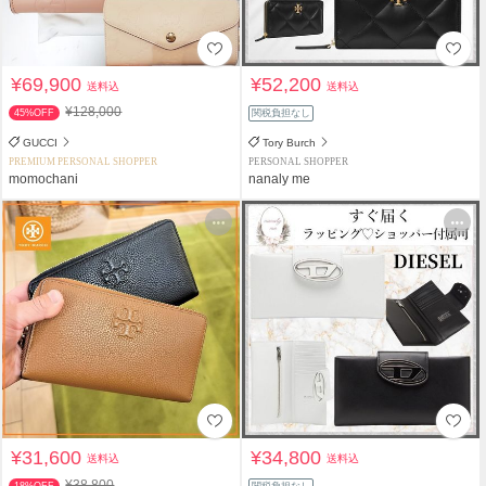
¥69,900
¥52,200
送料込
送料込
¥128,000
45%OFF
関税負担なし
GUCCI
Tory Burch
PREMIUM PERSONAL SHOPPER
PERSONAL SHOPPER
momochani
nanaly me
¥31,600
¥34,800
送料込
送料込
¥38,800
18%OFF
関税負担なし