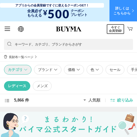
アプリからの会員登録ですぐに使えるクーポンGET！
詳しくは
500
¥
全員必ず
クーポン
こちらから
プレゼント
もらえる
今すぐ
日本語
English
简体中文
繁體中文
会員登録!
長財布一覧ページ
カテゴリ
ブランド
価格
色
セール
手
レディース
メンズ
5,866 件
人気順
絞り込み