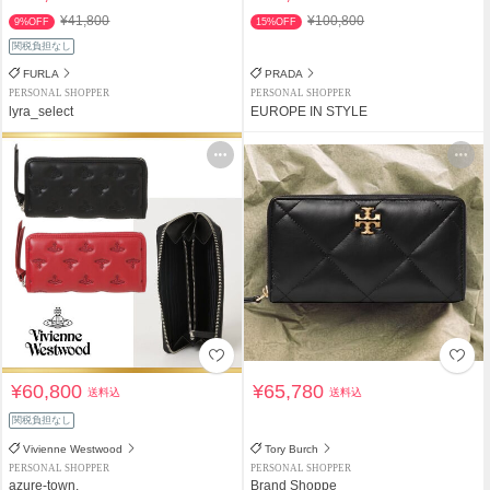
¥41,800
¥100,800
9%OFF
15%OFF
関税負担なし
FURLA
PRADA
PERSONAL SHOPPER
PERSONAL SHOPPER
lyra_select
EUROPE IN STYLE
¥60,800
¥65,780
送料込
送料込
関税負担なし
Vivienne Westwood
Tory Burch
PERSONAL SHOPPER
PERSONAL SHOPPER
azure-town.
Brand Shoppe