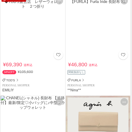
¥69,390
¥46,800
送料込
送料込
¥105,600
34%OFF
関税負担なし
TOD'S
FURLA
PERSONAL SHOPPER
PERSONAL SHOPPER
EMILIY
**Nina**