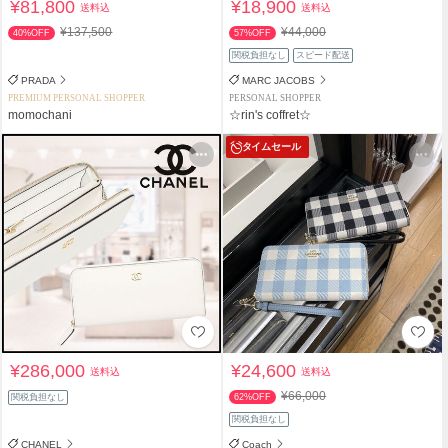
¥81,800
¥18,900
送料込
送料込
¥137,500
¥44,000
40%OFF
57%OFF
関税負担なし
スピード配送
PRADA
MARC JACOBS
PREMIUM PERSONAL SHOPPER
PERSONAL SHOPPER
momochani
☆rin's coffret☆
タイムセール
¥286,000
¥24,600
送料込
送料込
¥66,000
関税負担なし
62%OFF
関税負担なし
CHANEL
Coach